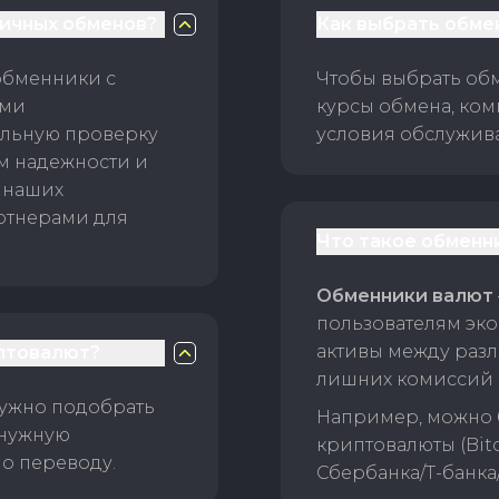
личных обменов?
Как выбрать обме
обменники с
Чтобы выбрать об
ами
курсы обмена, ком
ельную проверку
условия обслужив
ам надежности и
 наших
ртнерами для
Что такое обменн
Обменники валют
пользователям эко
активы между раз
птовалют?
лишних комиссий 
нужно подобрать
Например, можно 
 нужную
криптовалюты (Bitc
о переводу.
Сбербанка/Т-банка