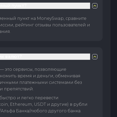
нный пункт?
менный пункт на MoneySwap, сравните
иссии, рейтинг отзывы пользователей и
ания.
ик валют?
— это сервисы, позволяющие
номить время и деньги, обменивая
личными платежными системами без
и препятствий.
быстро и легко перевести
oin, Ethereum, USDT и другие) в рубли
/Альфа Банка/любого другого банка.