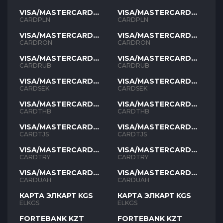
VISA/MASTERCARD
VISA/MASTERCARD
PLN
PLN
CARDPLN
CARDPLN
VISA/MASTERCARD
VISA/MASTERCARD
RON
RON
CARDRON
CARDRON
VISA/MASTERCARD
VISA/MASTERCARD
RUB
RUB
CARDRUB
CARDRUB
VISA/MASTERCARD
VISA/MASTERCARD
SEK
SEK
CARDSEK
CARDSEK
VISA/MASTERCARD
VISA/MASTERCARD
THB
THB
CARDTHB
CARDTHB
VISA/MASTERCARD
VISA/MASTERCARD
TJS
TJS
CARDTJS
CARDTJS
VISA/MASTERCARD
VISA/MASTERCARD
TYR
TYR
CARDTRY
CARDTRY
VISA/MASTERCARD
VISA/MASTERCARD
UAH
UAH
CARDUAH
CARDUAH
КАРТА ЭЛКАРТ KGS
КАРТА ЭЛКАРТ KGS
ELKGS
ELKGS
FORTEBANK KZT
FORTEBANK KZT