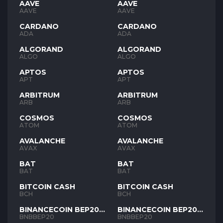
AAVE
AAVE
AAVE
AAVE
CARDANO
CARDANO
ADA
ADA
ALGORAND
ALGORAND
ALGO
ALGO
APTOS
APTOS
APT
APT
ARBITRUM
ARBITRUM
ARB
ARB
COSMOS
COSMOS
ATOM
ATOM
AVALANCHE
AVALANCHE
AVAX
AVAX
BAT
BAT
BAT
BAT
BITCOIN CASH
BITCOIN CASH
BCH
BCH
BINANCECOIN BEP20
BINANCECOIN BEP20
BNB
BNB
BNBBEP20
BNBBEP20