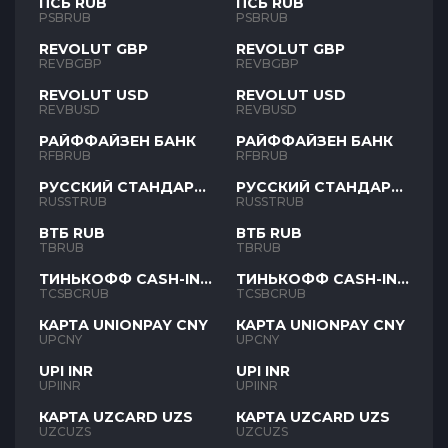
ПСБ RUB
ПСБ RUB
PSBRUB
PSBRUB
REVOLUT GBP
REVOLUT GBP
REVBGBP
REVBGBP
REVOLUT USD
REVOLUT USD
REVBUSD
REVBUSD
РАЙФФАЙЗЕН БАНК
РАЙФФАЙЗЕН БАНК
RFBRUB
RFBRUB
РУССКИЙ СТАНДАРТ
РУССКИЙ СТАНДАРТ
RUB
RUB
RUSSTRUB
RUSSTRUB
ВТБ RUB
ВТБ RUB
TBRUB
TBRUB
ТИНЬКОФФ CASH-IN
ТИНЬКОФФ CASH-IN
RUB
RUB
TCSBCRUB
TCSBCRUB
КАРТА UNIONPAY CNY
КАРТА UNIONPAY CNY
UPCNY
UPCNY
UPI INR
UPI INR
UPIINR
UPIINR
КАРТА UZCARD UZS
КАРТА UZCARD UZS
UZCUZS
UZCUZS