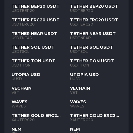
TETHER BEP20 USDT
TETHER BEP20 USDT
USDTBEP20
USDTBEP20
TETHER ERC20 USDT
TETHER ERC20 USDT
USDTERC20
USDTERC20
TETHER NEAR USDT
TETHER NEAR USDT
USDTNEAR
USDTNEAR
TETHER SOL USDT
TETHER SOL USDT
USDTSOL
USDTSOL
TETHER TON USDT
TETHER TON USDT
USDTTON
USDTTON
UTOPIA USD
UTOPIA USD
UUSD
UUSD
VECHAIN
VECHAIN
VET
VET
WAVES
WAVES
WAVES
WAVES
TETHER GOLD ERC20
TETHER GOLD ERC20
XAUT
XAUT
XAUTERC20
XAUTERC20
NEM
NEM