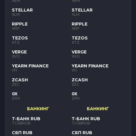
XEM
XEM
STELLAR
STELLAR
XLM
XLM
RIPPLE
RIPPLE
XRP
XRP
TEZOS
TEZOS
XTZ
XTZ
VERGE
VERGE
XVG
XVG
YEARN FINANCE
YEARN FINANCE
YFI
YFI
ZCASH
ZCASH
ZEC
ZEC
0X
0X
ZRX
ZRX
БАНКИНГ
БАНКИНГ
Т-БАНК RUB
Т-БАНК RUB
TCSBRUB
TCSBRUB
СБП RUB
СБП RUB