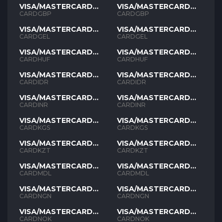
VISA/MASTERCARD
VISA/MASTERCARD
GBP
GBP
CARDGBP
CARDGBP
VISA/MASTERCARD
VISA/MASTERCARD
GEL
GEL
CARDGEL
CARDGEL
VISA/MASTERCARD
VISA/MASTERCARD
HUF
HUF
CARDHUF
CARDHUF
VISA/MASTERCARD
VISA/MASTERCARD
IDR
IDR
CARDIDR
CARDIDR
VISA/MASTERCARD
VISA/MASTERCARD
INR
INR
CARDINR
CARDINR
VISA/MASTERCARD
VISA/MASTERCARD
KGS
KGS
CARDKGS
CARDKGS
VISA/MASTERCARD
VISA/MASTERCARD
KZT
KZT
CARDKZT
CARDKZT
VISA/MASTERCARD
VISA/MASTERCARD
MDL
MDL
CARDMDL
CARDMDL
VISA/MASTERCARD
VISA/MASTERCARD
NGN
NGN
CARDNGN
CARDNGN
VISA/MASTERCARD
VISA/MASTERCARD
NOK
NOK
CARDNOK
CARDNOK