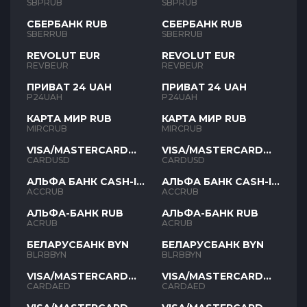
SBPRUB
SBPRUB
СБЕРБАНК RUB
СБЕРБАНК RUB
SBERRUB
SBERRUB
REVOLUT EUR
REVOLUT EUR
REVBEUR
REVBEUR
ПРИВАТ 24 UAH
ПРИВАТ 24 UAH
P24UAH
P24UAH
КАРТА МИР RUB
КАРТА МИР RUB
MIRCRUB
MIRCRUB
VISA/MASTERCARD
VISA/MASTERCARD
USD
USD
CARDUSD
CARDUSD
АЛЬФА БАНК CASH-IN
АЛЬФА БАНК CASH-IN
RUB
RUB
ACCRUB
ACCRUB
АЛЬФА-БАНК RUB
АЛЬФА-БАНК RUB
ACRUB
ACRUB
БЕЛАРУСБАНК BYN
БЕЛАРУСБАНК BYN
BLRBBYN
BLRBBYN
VISA/MASTERCARD
VISA/MASTERCARD
AED
AED
CARDAED
CARDAED