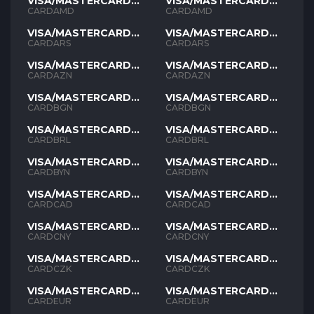
VISA/MASTERCARD
VISA/MASTERCARD
AMD
AMD
CARDAMD
CARDAMD
VISA/MASTERCARD
VISA/MASTERCARD
ARS
ARS
CARDARS
CARDARS
VISA/MASTERCARD
VISA/MASTERCARD
AZN
AZN
CARDAZN
CARDAZN
VISA/MASTERCARD
VISA/MASTERCARD
BGN
BGN
CARDBGN
CARDBGN
VISA/MASTERCARD
VISA/MASTERCARD
BRL
BRL
CARDBRL
CARDBRL
VISA/MASTERCARD
VISA/MASTERCARD
BYN
BYN
CARDBYN
CARDBYN
VISA/MASTERCARD
VISA/MASTERCARD
CAD
CAD
CARDCAD
CARDCAD
VISA/MASTERCARD
VISA/MASTERCARD
CNY
CNY
CARDCNY
CARDCNY
VISA/MASTERCARD
VISA/MASTERCARD
CZK
CZK
CARDCZK
CARDCZK
VISA/MASTERCARD
VISA/MASTERCARD
EUR
EUR
CARDEUR
CARDEUR