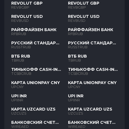
REVOLUT GBP
REVOLUT GBP
REVBGBP
REVBGBP
REVOLUT USD
REVOLUT USD
REVBUSD
REVBUSD
РАЙФФАЙЗЕН БАНК
РАЙФФАЙЗЕН БАНК
RFBRUB
RFBRUB
РУССКИЙ СТАНДАРТ
РУССКИЙ СТАНДАРТ
RUB
RUB
RUSSTRUB
RUSSTRUB
ВТБ RUB
ВТБ RUB
TBRUB
TBRUB
ТИНЬКОФФ CASH-IN
ТИНЬКОФФ CASH-IN
RUB
RUB
TCSBCRUB
TCSBCRUB
КАРТА UNIONPAY CNY
КАРТА UNIONPAY CNY
UPCNY
UPCNY
UPI INR
UPI INR
UPIINR
UPIINR
КАРТА UZCARD UZS
КАРТА UZCARD UZS
UZCUZS
UZCUZS
БАНКОВСКИЙ СЧЕТ
БАНКОВСКИЙ СЧЕТ
AED
AED
WIREAED
WIREAED