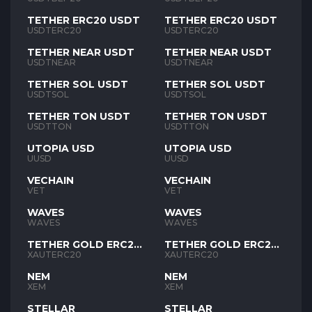
TETHER ERC20 USDT
TETHER ERC20 USDT
USDTERC20
USDTERC20
TETHER NEAR USDT
TETHER NEAR USDT
USDTNEAR
USDTNEAR
TETHER SOL USDT
TETHER SOL USDT
USDTSOL
USDTSOL
TETHER TON USDT
TETHER TON USDT
USDTTON
USDTTON
UTOPIA USD
UTOPIA USD
UUSD
UUSD
VECHAIN
VECHAIN
VET
VET
WAVES
WAVES
WAVES
WAVES
TETHER GOLD ERC20
TETHER GOLD ERC20
XAUT
XAUT
XAUTERC20
XAUTERC20
NEM
NEM
XEM
XEM
STELLAR
STELLAR