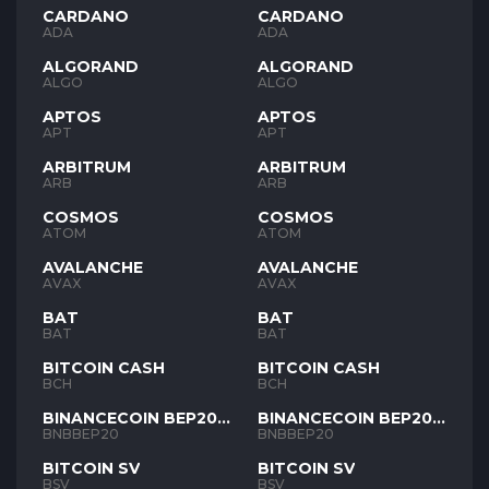
CARDANO
CARDANO
ADA
ADA
ALGORAND
ALGORAND
ALGO
ALGO
APTOS
APTOS
APT
APT
ARBITRUM
ARBITRUM
ARB
ARB
COSMOS
COSMOS
ATOM
ATOM
AVALANCHE
AVALANCHE
AVAX
AVAX
BAT
BAT
BAT
BAT
BITCOIN CASH
BITCOIN CASH
BCH
BCH
BINANCECOIN BEP20
BINANCECOIN BEP20
BNB
BNB
BNBBEP20
BNBBEP20
BITCOIN SV
BITCOIN SV
BSV
BSV