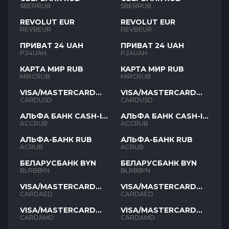
SBERRUB
SBERRUB
REVOLUT EUR
REVOLUT EUR
REVBEUR
REVBEUR
ПРИВАТ 24 UAH
ПРИВАТ 24 UAH
P24UAH
P24UAH
КАРТА МИР RUB
КАРТА МИР RUB
MIRCRUB
MIRCRUB
VISA/MASTERCARD
VISA/MASTERCARD
USD
USD
CARDUSD
CARDUSD
АЛЬФА БАНК CASH-IN
АЛЬФА БАНК CASH-IN
RUB
RUB
ACCRUB
ACCRUB
АЛЬФА-БАНК RUB
АЛЬФА-БАНК RUB
ACRUB
ACRUB
БЕЛАРУСБАНК BYN
БЕЛАРУСБАНК BYN
BLRBBYN
BLRBBYN
VISA/MASTERCARD
VISA/MASTERCARD
AED
AED
CARDAED
CARDAED
VISA/MASTERCARD
VISA/MASTERCARD
AMD
AMD
CARDAMD
CARDAMD