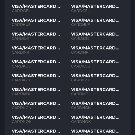
VISA/MASTERCARD
VISA/MASTERCARD
GEL
GEL
CARDGEL
CARDGEL
VISA/MASTERCARD
VISA/MASTERCARD
HUF
HUF
CARDHUF
CARDHUF
VISA/MASTERCARD
VISA/MASTERCARD
IDR
IDR
CARDIDR
CARDIDR
VISA/MASTERCARD
VISA/MASTERCARD
INR
INR
CARDINR
CARDINR
VISA/MASTERCARD
VISA/MASTERCARD
KGS
KGS
CARDKGS
CARDKGS
VISA/MASTERCARD
VISA/MASTERCARD
KZT
KZT
CARDKZT
CARDKZT
VISA/MASTERCARD
VISA/MASTERCARD
MDL
MDL
CARDMDL
CARDMDL
VISA/MASTERCARD
VISA/MASTERCARD
NGN
NGN
CARDNGN
CARDNGN
VISA/MASTERCARD
VISA/MASTERCARD
NOK
NOK
CARDNOK
CARDNOK
VISA/MASTERCARD
VISA/MASTERCARD