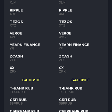
XLM
XLM
RIPPLE
RIPPLE
XRP
XRP
TEZOS
TEZOS
XTZ
XTZ
VERGE
VERGE
XVG
XVG
YEARN FINANCE
YEARN FINANCE
YFI
YFI
ZCASH
ZCASH
ZEC
ZEC
0X
0X
ZRX
ZRX
БАНКИНГ
БАНКИНГ
Т-БАНК RUB
Т-БАНК RUB
TCSBRUB
TCSBRUB
СБП RUB
СБП RUB
SBPRUB
SBPRUB
СБЕРБАНК RUB
СБЕРБАНК RUB