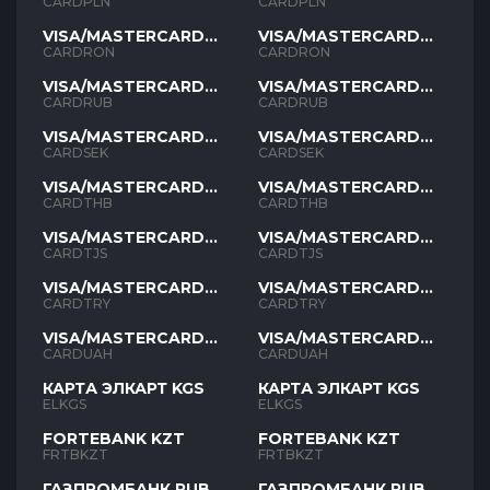
PLN
PLN
CARDPLN
CARDPLN
VISA/MASTERCARD
VISA/MASTERCARD
RON
RON
CARDRON
CARDRON
VISA/MASTERCARD
VISA/MASTERCARD
RUB
RUB
CARDRUB
CARDRUB
VISA/MASTERCARD
VISA/MASTERCARD
SEK
SEK
CARDSEK
CARDSEK
VISA/MASTERCARD
VISA/MASTERCARD
THB
THB
CARDTHB
CARDTHB
VISA/MASTERCARD
VISA/MASTERCARD
TJS
TJS
CARDTJS
CARDTJS
VISA/MASTERCARD
VISA/MASTERCARD
TYR
TYR
CARDTRY
CARDTRY
VISA/MASTERCARD
VISA/MASTERCARD
UAH
UAH
CARDUAH
CARDUAH
КАРТА ЭЛКАРТ KGS
КАРТА ЭЛКАРТ KGS
ELKGS
ELKGS
FORTEBANK KZT
FORTEBANK KZT
FRTBKZT
FRTBKZT
ГАЗПРОМБАНК RUB
ГАЗПРОМБАНК RUB