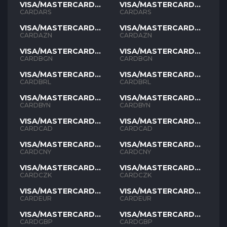
VISA/MASTERCARD
VISA/MASTERCARD
ARS
ARS
CARDARS
CARDARS
VISA/MASTERCARD
VISA/MASTERCARD
AZN
AZN
CARDAZN
CARDAZN
VISA/MASTERCARD
VISA/MASTERCARD
BGN
BGN
CARDBGN
CARDBGN
VISA/MASTERCARD
VISA/MASTERCARD
BRL
BRL
CARDBRL
CARDBRL
VISA/MASTERCARD
VISA/MASTERCARD
BYN
BYN
CARDBYN
CARDBYN
VISA/MASTERCARD
VISA/MASTERCARD
CAD
CAD
CARDCAD
CARDCAD
VISA/MASTERCARD
VISA/MASTERCARD
CNY
CNY
CARDCNY
CARDCNY
VISA/MASTERCARD
VISA/MASTERCARD
CZK
CZK
CARDCZK
CARDCZK
VISA/MASTERCARD
VISA/MASTERCARD
EUR
EUR
CARDEUR
CARDEUR
VISA/MASTERCARD
VISA/MASTERCARD
GBP
GBP
CARDGBP
CARDGBP