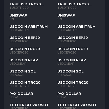
TRUEUSD TRC20
TRUEUSD TRC20
TUSD
TUSD
TUSDTRC20
TUSDTRC20
UNISWAP
UNISWAP
UNI
UNI
USDCOIN ARBITRUM
USDCOIN ARBITRUM
USDCARBTM
USDCARBTM
USDCOIN BEP20
USDCOIN BEP20
USDCBEP20
USDCBEP20
USDCOIN ERC20
USDCOIN ERC20
USDCERC20
USDCERC20
USDCOIN NEAR
USDCOIN NEAR
USDCNEAR
USDCNEAR
USDCOIN SOL
USDCOIN SOL
USDCSOL
USDCSOL
USDCOIN TRC20
USDCOIN TRC20
USDCTRC20
USDCTRC20
PAX DOLLAR
PAX DOLLAR
USDP
USDP
TETHER BEP20 USDT
TETHER BEP20 USDT
USDTBEP20
USDTBEP20