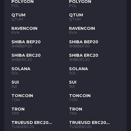
POLYGON
POLYGON
POL
POL
QTUM
QTUM
QTUM
QTUM
RAVENCOIN
RAVENCOIN
RVN
RVN
SHIBA BEP20
SHIBA BEP20
SHIBBEP20
SHIBBEP20
SHIBA ERC20
SHIBA ERC20
SHIBERC20
SHIBERC20
SOLANA
SOLANA
SOL
SOL
SUI
SUI
SUI
SUI
TONCOIN
TONCOIN
TON
TON
TRON
TRON
TRX
TRX
TRUEUSD ERC20
TRUEUSD ERC20
TUSD
TUSD
TUSDERC20
TUSDERC20