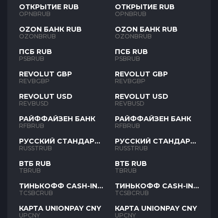
ОТКРЫТИЕ RUB
ОТКРЫТИЕ RUB
OPNBRUB
OPNBRUB
OZON БАНК RUB
OZON БАНК RUB
OZONBRUB
OZONBRUB
ПСБ RUB
ПСБ RUB
PSBRUB
PSBRUB
REVOLUT GBP
REVOLUT GBP
REVBGBP
REVBGBP
REVOLUT USD
REVOLUT USD
REVBUSD
REVBUSD
РАЙФФАЙЗЕН БАНК
РАЙФФАЙЗЕН БАНК
RFBRUB
RFBRUB
РУССКИЙ СТАНДАРТ
РУССКИЙ СТАНДАРТ
RUB
RUB
RUSSTRUB
RUSSTRUB
ВТБ RUB
ВТБ RUB
TBRUB
TBRUB
ТИНЬКОФФ CASH-IN
ТИНЬКОФФ CASH-IN
RUB
RUB
TCSBCRUB
TCSBCRUB
КАРТА UNIONPAY CNY
КАРТА UNIONPAY CNY
UPCNY
UPCNY