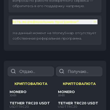
вопросы по работе конкретного сервиса —
обратитесь в его поддержку напрямую.
Есть ли реферальные программы?
На данный момент на MoneySwap отсутствует
собственная реферальная программа.
КРИПТОВАЛЮТА
КРИПТОВАЛЮТА
MONERO
MONERO
XMR
XMR
TETHER TRC20 USDT
TETHER TRC20 USDT
USDTTRC20
USDTTRC20