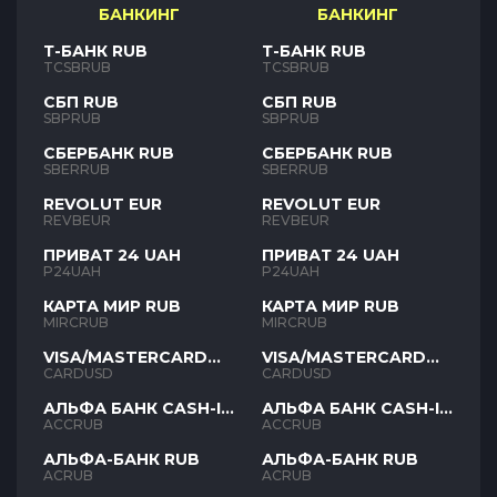
БАНКИНГ
БАНКИНГ
Т-БАНК RUB
Т-БАНК RUB
TCSBRUB
TCSBRUB
СБП RUB
СБП RUB
SBPRUB
SBPRUB
СБЕРБАНК RUB
СБЕРБАНК RUB
SBERRUB
SBERRUB
REVOLUT EUR
REVOLUT EUR
REVBEUR
REVBEUR
ПРИВАТ 24 UAH
ПРИВАТ 24 UAH
P24UAH
P24UAH
КАРТА МИР RUB
КАРТА МИР RUB
MIRCRUB
MIRCRUB
VISA/MASTERCARD
VISA/MASTERCARD
USD
USD
CARDUSD
CARDUSD
АЛЬФА БАНК CASH-IN
АЛЬФА БАНК CASH-IN
RUB
RUB
ACCRUB
ACCRUB
АЛЬФА-БАНК RUB
АЛЬФА-БАНК RUB
ACRUB
ACRUB