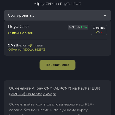
Alipay CNY
на
PayPal EUR
Сортировать...
RoyalCash
AML risk:
LOW
Отзывы
0
|
0
|
0
Онлайн-обмен
9.728
1
ALPCNY
PPEUR
Обмен от
1500
до
852573
Показать ещё
Обменяйте Alipay CNY (ALPCNY) на PayPal EUR
(PPEUR) на MoneySwap!
Обменивайте криптовалюты через наш P2P-
сервис без комиссии и по лучшему курсу.