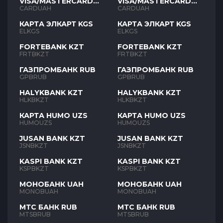
VISA/MASTERCARD
VISA/MASTERCARD
UAH
UAH
CARDUAH
CARDUAH
КАРТА ЭЛКАРТ KGS
КАРТА ЭЛКАРТ KGS
ELKGS
ELKGS
FORTEBANK KZT
FORTEBANK KZT
FRTBKZT
FRTBKZT
ГАЗПРОМБАНК RUB
ГАЗПРОМБАНК RUB
GPBRUB
GPBRUB
HALYKBANK KZT
HALYKBANK KZT
HLKBKZT
HLKBKZT
КАРТА HUMO UZS
КАРТА HUMO UZS
HUMOUZS
HUMOUZS
JUSAN BANK KZT
JUSAN BANK KZT
JSNBKZT
JSNBKZT
KASPI BANK KZT
KASPI BANK KZT
KSPBKZT
KSPBKZT
МОНОБАНК UAH
МОНОБАНК UAH
MONOBUAH
MONOBUAH
МТС БАНК RUB
МТС БАНК RUB
MTSBRUB
MTSBRUB