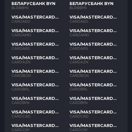
БЕЛАРУСБАНК BYN
БЕЛАРУСБАНК BYN
BLRBBYN
BLRBBYN
VISA/MASTERCARD
VISA/MASTERCARD
AED
AED
CARDAED
CARDAED
VISA/MASTERCARD
VISA/MASTERCARD
AMD
AMD
CARDAMD
CARDAMD
VISA/MASTERCARD
VISA/MASTERCARD
ARS
ARS
CARDARS
CARDARS
VISA/MASTERCARD
VISA/MASTERCARD
AZN
AZN
CARDAZN
CARDAZN
VISA/MASTERCARD
VISA/MASTERCARD
BGN
BGN
CARDBGN
CARDBGN
VISA/MASTERCARD
VISA/MASTERCARD
BRL
BRL
CARDBRL
CARDBRL
VISA/MASTERCARD
VISA/MASTERCARD
BYN
BYN
CARDBYN
CARDBYN
VISA/MASTERCARD
VISA/MASTERCARD
CAD
CAD
CARDCAD
CARDCAD
VISA/MASTERCARD
VISA/MASTERCARD
CNY
CNY
CARDCNY
CARDCNY