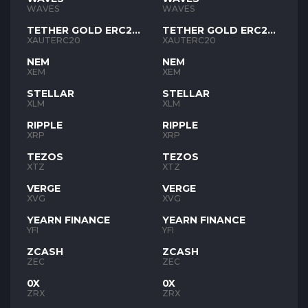
WAVES
WAVES
TETHER GOLD ERC20
TETHER GOLD ERC20
XAUT
XAUT
XAUTERC20
XAUTERC20
NEM
NEM
XEM
XEM
STELLAR
STELLAR
XLM
XLM
RIPPLE
RIPPLE
XRP
XRP
TEZOS
TEZOS
XTZ
XTZ
VERGE
VERGE
XVG
XVG
YEARN FINANCE
YEARN FINANCE
YFI
YFI
ZCASH
ZCASH
ZEC
ZEC
0X
0X
ZRX
ZRX