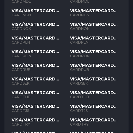
MDL
MDL
CARDMDL
CARDMDL
VISA/MASTERCARD
VISA/MASTERCARD
NGN
NGN
CARDNGN
CARDNGN
VISA/MASTERCARD
VISA/MASTERCARD
NOK
NOK
CARDNOK
CARDNOK
VISA/MASTERCARD
VISA/MASTERCARD
PLN
PLN
CARDPLN
CARDPLN
VISA/MASTERCARD
VISA/MASTERCARD
RON
RON
CARDRON
CARDRON
VISA/MASTERCARD
VISA/MASTERCARD
RUB
RUB
CARDRUB
CARDRUB
VISA/MASTERCARD
VISA/MASTERCARD
SEK
SEK
CARDSEK
CARDSEK
VISA/MASTERCARD
VISA/MASTERCARD
THB
THB
CARDTHB
CARDTHB
VISA/MASTERCARD
VISA/MASTERCARD
TJS
TJS
CARDTJS
CARDTJS
VISA/MASTERCARD
VISA/MASTERCARD
TYR
TYR
CARDTRY
CARDTRY