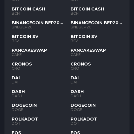
BITCOIN CASH
BITCOIN CASH
BCH
BCH
BINANCECOIN BEP20
BINANCECOIN BEP20
BNB
BNB
BNBBEP20
BNBBEP20
BITCOIN SV
BITCOIN SV
BSV
BSV
PANCAKESWAP
PANCAKESWAP
CAKE
CAKE
CRONOS
CRONOS
CRO
CRO
DAI
DAI
DAI
DAI
DASH
DASH
DASH
DASH
DOGECOIN
DOGECOIN
DOGE
DOGE
POLKADOT
POLKADOT
DOT
DOT
EOS
EOS