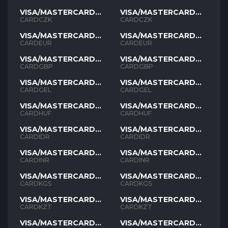
VISA/MASTERCARD
VISA/MASTERCARD
CZK
CZK
CARDCZK
CARDCZK
VISA/MASTERCARD
VISA/MASTERCARD
EUR
EUR
CARDEUR
CARDEUR
VISA/MASTERCARD
VISA/MASTERCARD
GBP
GBP
CARDGBP
CARDGBP
VISA/MASTERCARD
VISA/MASTERCARD
GEL
GEL
CARDGEL
CARDGEL
VISA/MASTERCARD
VISA/MASTERCARD
HUF
HUF
CARDHUF
CARDHUF
VISA/MASTERCARD
VISA/MASTERCARD
IDR
IDR
CARDIDR
CARDIDR
VISA/MASTERCARD
VISA/MASTERCARD
INR
INR
CARDINR
CARDINR
VISA/MASTERCARD
VISA/MASTERCARD
KGS
KGS
CARDKGS
CARDKGS
VISA/MASTERCARD
VISA/MASTERCARD
KZT
KZT
CARDKZT
CARDKZT
VISA/MASTERCARD
VISA/MASTERCARD