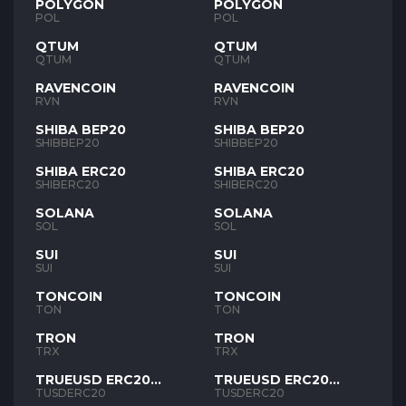
POLYGON
POLYGON
POL
POL
QTUM
QTUM
QTUM
QTUM
RAVENCOIN
RAVENCOIN
RVN
RVN
SHIBA BEP20
SHIBA BEP20
SHIBBEP20
SHIBBEP20
SHIBA ERC20
SHIBA ERC20
SHIBERC20
SHIBERC20
SOLANA
SOLANA
SOL
SOL
SUI
SUI
SUI
SUI
TONCOIN
TONCOIN
TON
TON
TRON
TRON
TRX
TRX
TRUEUSD ERC20
TRUEUSD ERC20
TUSD
TUSD
TUSDERC20
TUSDERC20