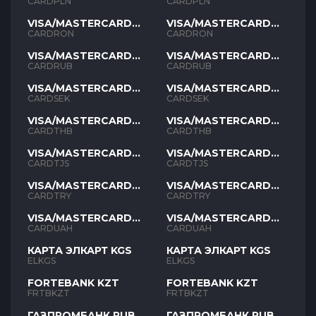
PLN
PLN
CARDPLN
CARDPLN
VISA/MASTERCARD
VISA/MASTERCARD
RON
RON
CARDRON
CARDRON
VISA/MASTERCARD
VISA/MASTERCARD
RUB
RUB
CARDRUB
CARDRUB
VISA/MASTERCARD
VISA/MASTERCARD
SEK
SEK
CARDSEK
CARDSEK
VISA/MASTERCARD
VISA/MASTERCARD
THB
THB
CARDTHB
CARDTHB
VISA/MASTERCARD
VISA/MASTERCARD
TJS
TJS
CARDTJS
CARDTJS
VISA/MASTERCARD
VISA/MASTERCARD
TYR
TYR
CARDTRY
CARDTRY
VISA/MASTERCARD
VISA/MASTERCARD
UAH
UAH
CARDUAH
CARDUAH
КАРТА ЭЛКАРТ KGS
КАРТА ЭЛКАРТ KGS
ELKGS
ELKGS
FORTEBANK KZT
FORTEBANK KZT
FRTBKZT
FRTBKZT
ГАЗПРОМБАНК RUB
ГАЗПРОМБАНК RUB