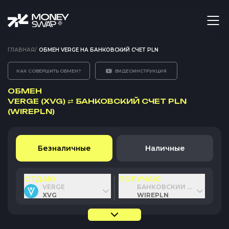
ГЛАВНАЯ
/
ОБМЕН VERGE НА БАНКОВСКИЙ СЧЕТ PLN
КАК СОВЕРШИТЬ ОБМЕН?
ВИДЕОИНСТРУКЦИЯ
ОБМЕН
VERGE (XVG)
⇄
БАНКОВСКИЙ СЧЕТ PLN
(WIREPLN)
Безналичные
Наличные
ОТДАЮ
ПОЛУЧАЮ
VERGE
БАНКОВСКИЙ СЧЕТ PLN
XVG
WIREPLN