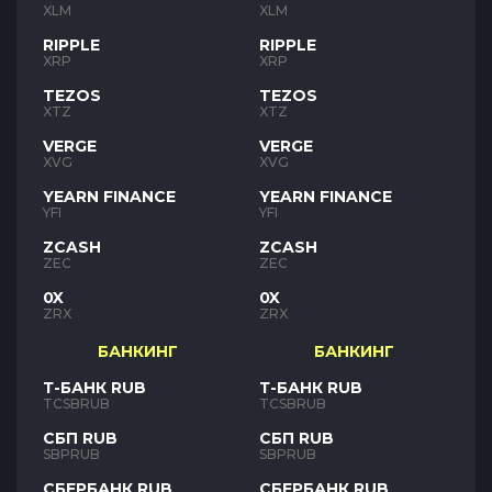
XLM
XLM
RIPPLE
RIPPLE
XRP
XRP
TEZOS
TEZOS
XTZ
XTZ
VERGE
VERGE
XVG
XVG
YEARN FINANCE
YEARN FINANCE
YFI
YFI
ZCASH
ZCASH
ZEC
ZEC
0X
0X
ZRX
ZRX
БАНКИНГ
БАНКИНГ
Т-БАНК RUB
Т-БАНК RUB
TCSBRUB
TCSBRUB
СБП RUB
СБП RUB
SBPRUB
SBPRUB
СБЕРБАНК RUB
СБЕРБАНК RUB