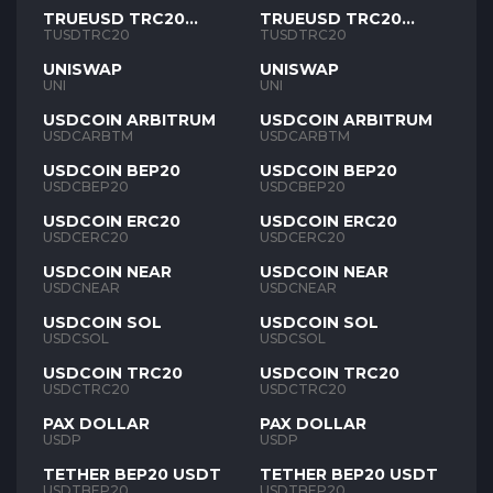
TRUEUSD TRC20
TRUEUSD TRC20
TUSD
TUSD
TUSDTRC20
TUSDTRC20
UNISWAP
UNISWAP
UNI
UNI
USDCOIN ARBITRUM
USDCOIN ARBITRUM
USDCARBTM
USDCARBTM
USDCOIN BEP20
USDCOIN BEP20
USDCBEP20
USDCBEP20
USDCOIN ERC20
USDCOIN ERC20
USDCERC20
USDCERC20
USDCOIN NEAR
USDCOIN NEAR
USDCNEAR
USDCNEAR
USDCOIN SOL
USDCOIN SOL
USDCSOL
USDCSOL
USDCOIN TRC20
USDCOIN TRC20
USDCTRC20
USDCTRC20
PAX DOLLAR
PAX DOLLAR
USDP
USDP
TETHER BEP20 USDT
TETHER BEP20 USDT
USDTBEP20
USDTBEP20