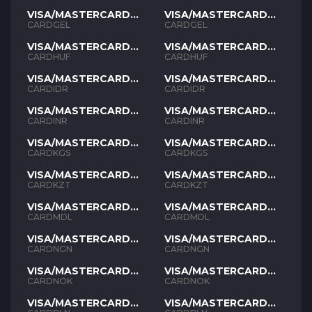
VISA/MASTERCARD
VISA/MASTERCARD
GEL
GEL
CARDGEL
CARDGEL
VISA/MASTERCARD
VISA/MASTERCARD
HUF
HUF
CARDHUF
CARDHUF
VISA/MASTERCARD
VISA/MASTERCARD
IDR
IDR
CARDIDR
CARDIDR
VISA/MASTERCARD
VISA/MASTERCARD
INR
INR
CARDINR
CARDINR
VISA/MASTERCARD
VISA/MASTERCARD
KGS
KGS
CARDKGS
CARDKGS
VISA/MASTERCARD
VISA/MASTERCARD
KZT
KZT
CARDKZT
CARDKZT
VISA/MASTERCARD
VISA/MASTERCARD
MDL
MDL
CARDMDL
CARDMDL
VISA/MASTERCARD
VISA/MASTERCARD
NGN
NGN
CARDNGN
CARDNGN
VISA/MASTERCARD
VISA/MASTERCARD
NOK
NOK
CARDNOK
CARDNOK
VISA/MASTERCARD
VISA/MASTERCARD