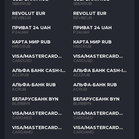
SBERRUB
SBERRUB
REVOLUT EUR
REVOLUT EUR
REVBEUR
REVBEUR
ПРИВАТ 24 UAH
ПРИВАТ 24 UAH
P24UAH
P24UAH
КАРТА МИР RUB
КАРТА МИР RUB
MIRCRUB
MIRCRUB
VISA/MASTERCARD
VISA/MASTERCARD
USD
USD
CARDUSD
CARDUSD
АЛЬФА БАНК CASH-IN
АЛЬФА БАНК CASH-IN
RUB
RUB
ACCRUB
ACCRUB
АЛЬФА-БАНК RUB
АЛЬФА-БАНК RUB
ACRUB
ACRUB
БЕЛАРУСБАНК BYN
БЕЛАРУСБАНК BYN
BLRBBYN
BLRBBYN
VISA/MASTERCARD
VISA/MASTERCARD
AED
AED
CARDAED
CARDAED
VISA/MASTERCARD
VISA/MASTERCARD
AMD
AMD
CARDAMD
CARDAMD