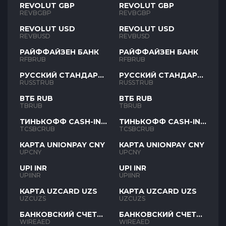
REVOLUT GBP
REVOLUT GBP
REVBGBP
REVBGBP
REVOLUT USD
REVOLUT USD
REVBUSD
REVBUSD
РАЙФФАЙЗЕН БАНК
РАЙФФАЙЗЕН БАНК
RFBRUB
RFBRUB
РУССКИЙ СТАНДАРТ
РУССКИЙ СТАНДАРТ
RUB
RUB
RUSSTRUB
RUSSTRUB
ВТБ RUB
ВТБ RUB
TBRUB
TBRUB
ТИНЬКОФФ CASH-IN
ТИНЬКОФФ CASH-IN
RUB
RUB
TCSBCRUB
TCSBCRUB
КАРТА UNIONPAY CNY
КАРТА UNIONPAY CNY
UPCNY
UPCNY
UPI INR
UPI INR
UPIINR
UPIINR
КАРТА UZCARD UZS
КАРТА UZCARD UZS
UZCUZS
UZCUZS
БАНКОВСКИЙ СЧЕТ
БАНКОВСКИЙ СЧЕТ
AED
AED
WIREAED
WIREAED