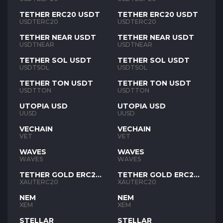
TETHER ERC20 USDT
TETHER ERC20 USDT
USDTERC20
USDTERC20
TETHER NEAR USDT
TETHER NEAR USDT
USDTNEAR
USDTNEAR
TETHER SOL USDT
TETHER SOL USDT
USDTSOL
USDTSOL
TETHER TON USDT
TETHER TON USDT
USDTTON
USDTTON
UTOPIA USD
UTOPIA USD
UUSD
UUSD
VECHAIN
VECHAIN
VET
VET
WAVES
WAVES
WAVES
WAVES
TETHER GOLD ERC20
TETHER GOLD ERC20
XAUT
XAUT
XAUTERC20
XAUTERC20
NEM
NEM
XEM
XEM
STELLAR
STELLAR