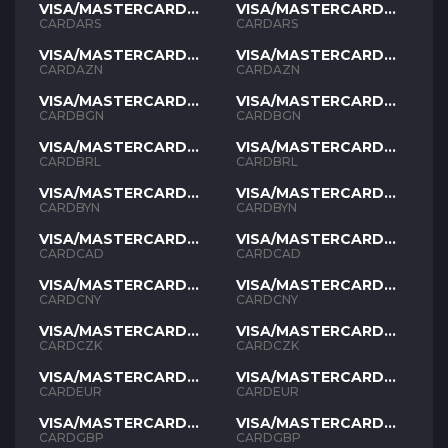
VISA/MASTERCARD
VISA/MASTERCARD
ARS
ARS
CARDARS
CARDARS
VISA/MASTERCARD
VISA/MASTERCARD
AZN
AZN
CARDAZN
CARDAZN
VISA/MASTERCARD
VISA/MASTERCARD
BGN
BGN
CARDBGN
CARDBGN
VISA/MASTERCARD
VISA/MASTERCARD
BRL
BRL
CARDBRL
CARDBRL
VISA/MASTERCARD
VISA/MASTERCARD
BYN
BYN
CARDBYN
CARDBYN
VISA/MASTERCARD
VISA/MASTERCARD
CAD
CAD
CARDCAD
CARDCAD
VISA/MASTERCARD
VISA/MASTERCARD
CNY
CNY
CARDCNY
CARDCNY
VISA/MASTERCARD
VISA/MASTERCARD
CZK
CZK
CARDCZK
CARDCZK
VISA/MASTERCARD
VISA/MASTERCARD
EUR
EUR
CARDEUR
CARDEUR
VISA/MASTERCARD
VISA/MASTERCARD
GBP
GBP
CARDGBP
CARDGBP