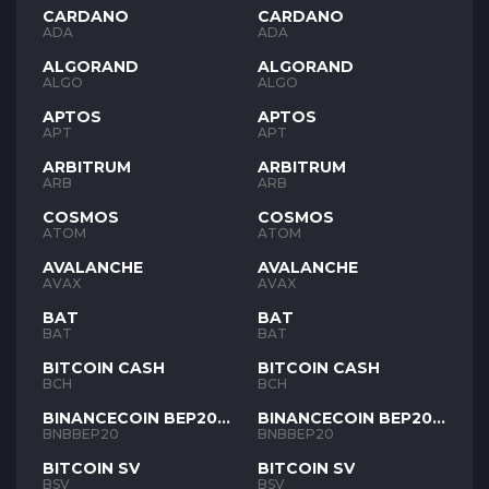
CARDANO
CARDANO
ADA
ADA
ALGORAND
ALGORAND
ALGO
ALGO
APTOS
APTOS
APT
APT
ARBITRUM
ARBITRUM
ARB
ARB
COSMOS
COSMOS
ATOM
ATOM
AVALANCHE
AVALANCHE
AVAX
AVAX
BAT
BAT
BAT
BAT
BITCOIN CASH
BITCOIN CASH
BCH
BCH
BINANCECOIN BEP20
BINANCECOIN BEP20
BNB
BNB
BNBBEP20
BNBBEP20
BITCOIN SV
BITCOIN SV
BSV
BSV