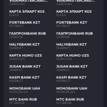
VISA/MASTERCARD
VISA/MASTERCARD
UAH
UAH
CARDUAH
CARDUAH
КАРТА ЭЛКАРТ KGS
КАРТА ЭЛКАРТ KGS
ELKGS
ELKGS
FORTEBANK KZT
FORTEBANK KZT
FRTBKZT
FRTBKZT
ГАЗПРОМБАНК RUB
ГАЗПРОМБАНК RUB
GPBRUB
GPBRUB
HALYKBANK KZT
HALYKBANK KZT
HLKBKZT
HLKBKZT
КАРТА HUMO UZS
КАРТА HUMO UZS
HUMOUZS
HUMOUZS
JUSAN BANK KZT
JUSAN BANK KZT
JSNBKZT
JSNBKZT
KASPI BANK KZT
KASPI BANK KZT
KSPBKZT
KSPBKZT
МОНОБАНК UAH
МОНОБАНК UAH
MONOBUAH
MONOBUAH
МТС БАНК RUB
МТС БАНК RUB
MTSBRUB
MTSBRUB