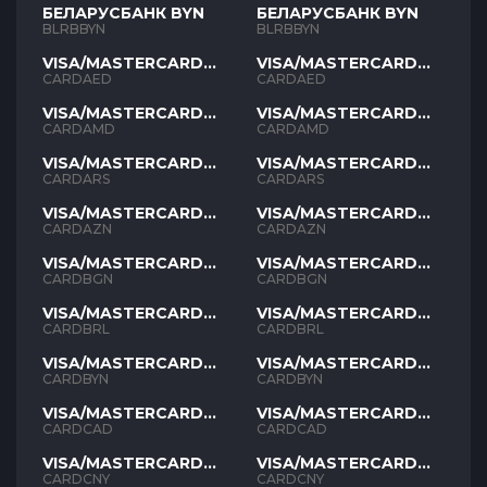
БЕЛАРУСБАНК BYN
БЕЛАРУСБАНК BYN
BLRBBYN
BLRBBYN
VISA/MASTERCARD
VISA/MASTERCARD
AED
AED
CARDAED
CARDAED
VISA/MASTERCARD
VISA/MASTERCARD
AMD
AMD
CARDAMD
CARDAMD
VISA/MASTERCARD
VISA/MASTERCARD
ARS
ARS
CARDARS
CARDARS
VISA/MASTERCARD
VISA/MASTERCARD
AZN
AZN
CARDAZN
CARDAZN
VISA/MASTERCARD
VISA/MASTERCARD
BGN
BGN
CARDBGN
CARDBGN
VISA/MASTERCARD
VISA/MASTERCARD
BRL
BRL
CARDBRL
CARDBRL
VISA/MASTERCARD
VISA/MASTERCARD
BYN
BYN
CARDBYN
CARDBYN
VISA/MASTERCARD
VISA/MASTERCARD
CAD
CAD
CARDCAD
CARDCAD
VISA/MASTERCARD
VISA/MASTERCARD
CNY
CNY
CARDCNY
CARDCNY