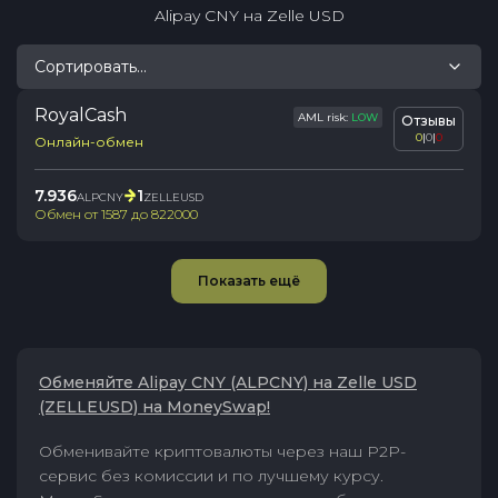
Alipay CNY
на
Zelle USD
Сортировать...
RoyalCash
AML risk:
LOW
Отзывы
0
|
0
|
0
Онлайн-обмен
7.936
1
ALPCNY
ZELLEUSD
Обмен от
1587
до
822000
Показать ещё
Обменяйте Alipay CNY (ALPCNY) на Zelle USD
(ZELLEUSD) на MoneySwap!
Обменивайте криптовалюты через наш P2P-
сервис без комиссии и по лучшему курсу.