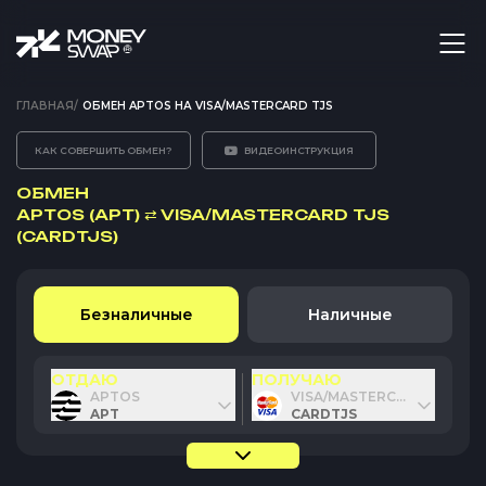
ГЛАВНАЯ
/
ОБМЕН APTOS НА VISA/MASTERCARD TJS
КАК СОВЕРШИТЬ ОБМЕН?
ВИДЕОИНСТРУКЦИЯ
ОБМЕН
APTOS (APT)
⇄
VISA/MASTERCARD TJS
(CARDTJS)
Безналичные
Наличные
ОТДАЮ
ПОЛУЧАЮ
APTOS
VISA/MASTERCARD TJS
APT
CARDTJS