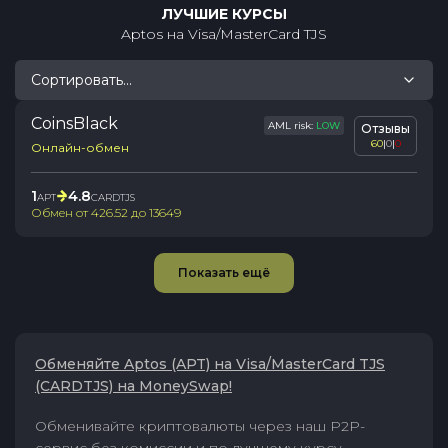
ЛУЧШИЕ КУРСЫ
Aptos
на
Visa/MasterCard TJS
Сортировать...
CoinsBlack
AML risk:
LOW
Отзывы
60
|
0
|
0
Онлайн-обмен
1
4.8
APT
CARDTJS
Обмен от
426.52
до
13649
Показать ещё
Обменяйте Aptos (APT) на Visa/MasterCard TJS
(CARDTJS) на MoneySwap!
Обменивайте криптовалюты через наш P2P-