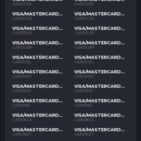
CNY
CNY
CARDCNY
CARDCNY
VISA/MASTERCARD
VISA/MASTERCARD
CZK
CZK
CARDCZK
CARDCZK
VISA/MASTERCARD
VISA/MASTERCARD
EUR
EUR
CARDEUR
CARDEUR
VISA/MASTERCARD
VISA/MASTERCARD
GBP
GBP
CARDGBP
CARDGBP
VISA/MASTERCARD
VISA/MASTERCARD
GEL
GEL
CARDGEL
CARDGEL
VISA/MASTERCARD
VISA/MASTERCARD
HUF
HUF
CARDHUF
CARDHUF
VISA/MASTERCARD
VISA/MASTERCARD
IDR
IDR
CARDIDR
CARDIDR
VISA/MASTERCARD
VISA/MASTERCARD
INR
INR
CARDINR
CARDINR
VISA/MASTERCARD
VISA/MASTERCARD
KGS
KGS
CARDKGS
CARDKGS
VISA/MASTERCARD
VISA/MASTERCARD
KZT
KZT
CARDKZT
CARDKZT