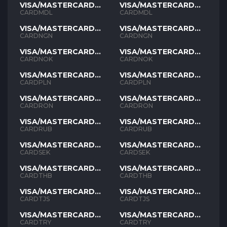
VISA/MASTERCARD
VISA/MASTERCARD
MDL
MDL
CARDMDL
CARDMDL
VISA/MASTERCARD
VISA/MASTERCARD
NGN
NGN
CARDNGN
CARDNGN
VISA/MASTERCARD
VISA/MASTERCARD
NOK
NOK
CARDNOK
CARDNOK
VISA/MASTERCARD
VISA/MASTERCARD
PLN
PLN
CARDPLN
CARDPLN
VISA/MASTERCARD
VISA/MASTERCARD
RON
RON
CARDRON
CARDRON
VISA/MASTERCARD
VISA/MASTERCARD
RUB
RUB
CARDRUB
CARDRUB
VISA/MASTERCARD
VISA/MASTERCARD
SEK
SEK
CARDSEK
CARDSEK
VISA/MASTERCARD
VISA/MASTERCARD
THB
THB
CARDTHB
CARDTHB
VISA/MASTERCARD
VISA/MASTERCARD
TJS
TJS
CARDTJS
CARDTJS
VISA/MASTERCARD
VISA/MASTERCARD
TYR
TYR
CARDTRY
CARDTRY