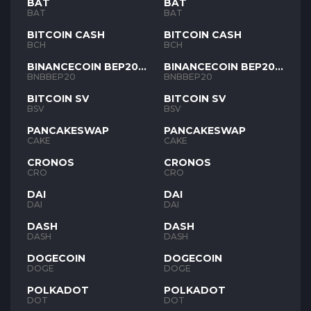
BAT
BAT
BAT
BAT
BITCOIN CASH
BITCOIN CASH
BCH
BCH
BINANCECOIN BEP20
BINANCECOIN BEP20
BNB
BNB
BNBBEP20
BNBBEP20
BITCOIN SV
BITCOIN SV
BSV
BSV
PANCAKESWAP
PANCAKESWAP
CAKE
CAKE
CRONOS
CRONOS
CRO
CRO
DAI
DAI
DAI
DAI
DASH
DASH
DASH
DASH
DOGECOIN
DOGECOIN
DOGE
DOGE
POLKADOT
POLKADOT
DOT
DOT