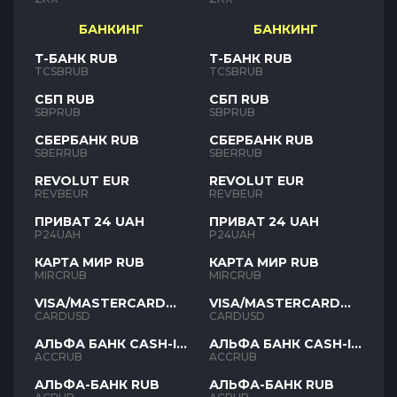
БАНКИНГ
БАНКИНГ
Т-БАНК RUB
Т-БАНК RUB
TCSBRUB
TCSBRUB
СБП RUB
СБП RUB
SBPRUB
SBPRUB
СБЕРБАНК RUB
СБЕРБАНК RUB
SBERRUB
SBERRUB
REVOLUT EUR
REVOLUT EUR
REVBEUR
REVBEUR
ПРИВАТ 24 UAH
ПРИВАТ 24 UAH
P24UAH
P24UAH
КАРТА МИР RUB
КАРТА МИР RUB
MIRCRUB
MIRCRUB
VISA/MASTERCARD
VISA/MASTERCARD
USD
USD
CARDUSD
CARDUSD
АЛЬФА БАНК CASH-IN
АЛЬФА БАНК CASH-IN
RUB
RUB
ACCRUB
ACCRUB
АЛЬФА-БАНК RUB
АЛЬФА-БАНК RUB