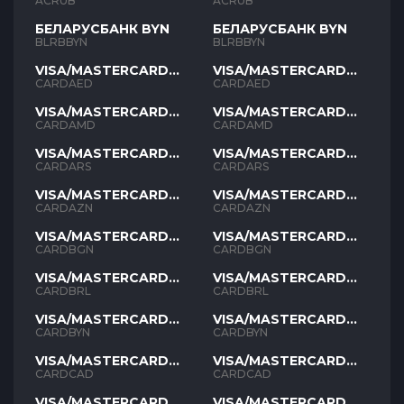
ACRUB
ACRUB
БЕЛАРУСБАНК BYN
БЕЛАРУСБАНК BYN
BLRBBYN
BLRBBYN
VISA/MASTERCARD
VISA/MASTERCARD
AED
AED
CARDAED
CARDAED
VISA/MASTERCARD
VISA/MASTERCARD
AMD
AMD
CARDAMD
CARDAMD
VISA/MASTERCARD
VISA/MASTERCARD
ARS
ARS
CARDARS
CARDARS
VISA/MASTERCARD
VISA/MASTERCARD
AZN
AZN
CARDAZN
CARDAZN
VISA/MASTERCARD
VISA/MASTERCARD
BGN
BGN
CARDBGN
CARDBGN
VISA/MASTERCARD
VISA/MASTERCARD
BRL
BRL
CARDBRL
CARDBRL
VISA/MASTERCARD
VISA/MASTERCARD
BYN
BYN
CARDBYN
CARDBYN
VISA/MASTERCARD
VISA/MASTERCARD
CAD
CAD
CARDCAD
CARDCAD
VISA/MASTERCARD
VISA/MASTERCARD