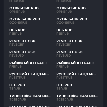
MTSBRUB
MTSBRUB
ОТКРЫТИЕ RUB
ОТКРЫТИЕ RUB
OPNBRUB
OPNBRUB
OZON БАНК RUB
OZON БАНК RUB
OZONBRUB
OZONBRUB
ПСБ RUB
ПСБ RUB
PSBRUB
PSBRUB
REVOLUT GBP
REVOLUT GBP
REVBGBP
REVBGBP
REVOLUT USD
REVOLUT USD
REVBUSD
REVBUSD
РАЙФФАЙЗЕН БАНК
РАЙФФАЙЗЕН БАНК
RFBRUB
RFBRUB
РУССКИЙ СТАНДАРТ
РУССКИЙ СТАНДАРТ
RUB
RUB
RUSSTRUB
RUSSTRUB
ВТБ RUB
ВТБ RUB
TBRUB
TBRUB
ТИНЬКОФФ CASH-IN
ТИНЬКОФФ CASH-IN
RUB
RUB
TCSBCRUB
TCSBCRUB