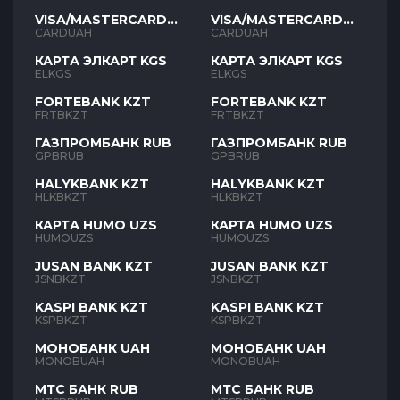
VISA/MASTERCARD
VISA/MASTERCARD
UAH
UAH
CARDUAH
CARDUAH
КАРТА ЭЛКАРТ KGS
КАРТА ЭЛКАРТ KGS
ELKGS
ELKGS
FORTEBANK KZT
FORTEBANK KZT
FRTBKZT
FRTBKZT
ГАЗПРОМБАНК RUB
ГАЗПРОМБАНК RUB
GPBRUB
GPBRUB
HALYKBANK KZT
HALYKBANK KZT
HLKBKZT
HLKBKZT
КАРТА HUMO UZS
КАРТА HUMO UZS
HUMOUZS
HUMOUZS
JUSAN BANK KZT
JUSAN BANK KZT
JSNBKZT
JSNBKZT
KASPI BANK KZT
KASPI BANK KZT
KSPBKZT
KSPBKZT
МОНОБАНК UAH
МОНОБАНК UAH
MONOBUAH
MONOBUAH
МТС БАНК RUB
МТС БАНК RUB