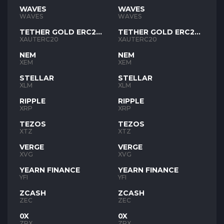
WAVES
WAVES
WAVES
WAVES
TETHER GOLD ERC20
TETHER GOLD ERC20
XAUT
XAUT
XAUTERC20
XAUTERC20
NEM
NEM
XEM
XEM
STELLAR
STELLAR
XLM
XLM
RIPPLE
RIPPLE
XRP
XRP
TEZOS
TEZOS
XTZ
XTZ
VERGE
VERGE
XVG
XVG
YEARN FINANCE
YEARN FINANCE
YFI
YFI
ZCASH
ZCASH
ZEC
ZEC
0X
0X
ZRX
ZRX