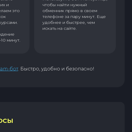
их и
чтобы найти нужный
елаем это
обменник прямо в своем
сок
телефоне за пару минут. Еще
курсами.
удобнее и быстрее, чем
искать на сайте.
ждение
–10 минут.
ram-бот
. Быстро, удобно и безопасно!
ОСЫ