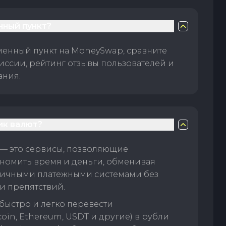
нный пункт?
менный пункт на MoneySwap, сравните
иссии, рейтинг отзывы пользователей и
ания.
ик валют?
— это сервисы, позволяющие
номить время и деньги, обменивая
личными платежными системами без
и препятствий.
быстро и легко перевести
oin, Ethereum, USDT и другие) в рубли