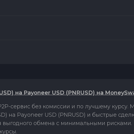
USD) на Payoneer USD (PNRUSD) на MoneySw
2P-сервис без комиссии и по лучшему курсу.
D) на Payoneer USD (PNRUSD) и быстрые сдел
ля выгодного обмена с минимальными рисками
курсы.