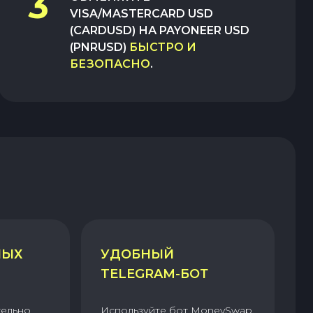
3
VISA/MASTERCARD USD
(CARDUSD)
НА
PAYONEER USD
(PNRUSD)
БЫСТРО И
БЕЗОПАСНО
.
НЫХ
УДОБНЫЙ
TELEGRAM-БОТ
тельно
Используйте бот MoneySwap,