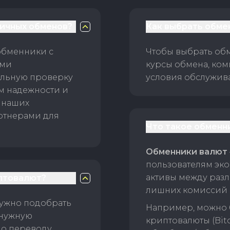
личных обменов?
Как выбрать обме
обменники с
Чтобы выбрать об
ами
курсы обмена, ком
ельную проверку
условия обслужив
ам надежности и
 наших
ртнерами для
Что такое обменн
Обменники валют
пользователям эко
активы между раз
птовалют?
лишних комиссий 
нужно подобрать
Например, можно 
 нужную
криптовалюты (Bitc
о переводу.