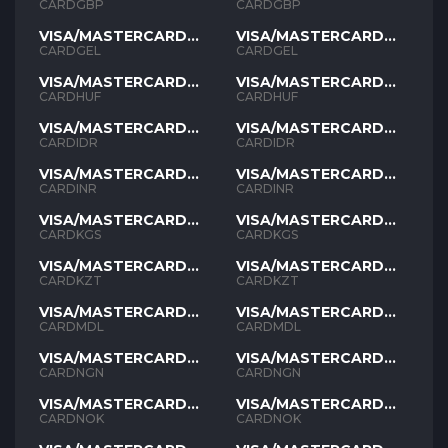
GBP
GBP
CARDGBP
CARDGBP
VISA/MASTERCARD
VISA/MASTERCARD
GEL
GEL
CARDGEL
CARDGEL
VISA/MASTERCARD
VISA/MASTERCARD
HUF
HUF
CARDHUF
CARDHUF
VISA/MASTERCARD
VISA/MASTERCARD
IDR
IDR
CARDIDR
CARDIDR
VISA/MASTERCARD
VISA/MASTERCARD
INR
INR
CARDINR
CARDINR
VISA/MASTERCARD
VISA/MASTERCARD
KGS
KGS
CARDKGS
CARDKGS
VISA/MASTERCARD
VISA/MASTERCARD
KZT
KZT
CARDKZT
CARDKZT
VISA/MASTERCARD
VISA/MASTERCARD
MDL
MDL
CARDMDL
CARDMDL
VISA/MASTERCARD
VISA/MASTERCARD
NGN
NGN
CARDNGN
CARDNGN
VISA/MASTERCARD
VISA/MASTERCARD
NOK
NOK
CARDNOK
CARDNOK