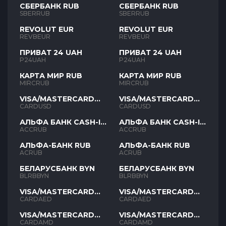
СБЕРБАНК RUB
СБЕРБАНК RUB
SBERRUB
SBERRUB
REVOLUT EUR
REVOLUT EUR
REVBEUR
REVBEUR
ПРИВАТ 24 UAH
ПРИВАТ 24 UAH
P24UAH
P24UAH
КАРТА МИР RUB
КАРТА МИР RUB
MIRCRUB
MIRCRUB
VISA/MASTERCARD
VISA/MASTERCARD
USD
USD
CARDUSD
CARDUSD
АЛЬФА БАНК CASH-IN
АЛЬФА БАНК CASH-IN
RUB
RUB
ACCRUB
ACCRUB
АЛЬФА-БАНК RUB
АЛЬФА-БАНК RUB
ACRUB
ACRUB
БЕЛАРУСБАНК BYN
БЕЛАРУСБАНК BYN
BLRBBYN
BLRBBYN
VISA/MASTERCARD
VISA/MASTERCARD
AED
AED
CARDAED
CARDAED
VISA/MASTERCARD
VISA/MASTERCARD
AMD
AMD
CARDAMD
CARDAMD