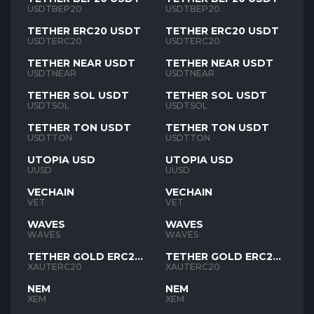
USDTBEP20
USDTBEP20
TETHER ERC20 USDT
TETHER ERC20 USDT
USDTERC20
USDTERC20
TETHER NEAR USDT
TETHER NEAR USDT
USDTNEAR
USDTNEAR
TETHER SOL USDT
TETHER SOL USDT
USDTSOL
USDTSOL
TETHER TON USDT
TETHER TON USDT
USDTTON
USDTTON
UTOPIA USD
UTOPIA USD
UUSD
UUSD
VECHAIN
VECHAIN
VET
VET
WAVES
WAVES
WAVES
WAVES
TETHER GOLD ERC20
TETHER GOLD ERC20
XAUT
XAUT
XAUTERC20
XAUTERC20
NEM
NEM
XEM
XEM