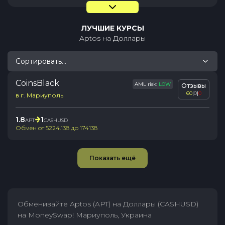
ЛУЧШИЕ КУРСЫ
Aptos
на
Доллары
Сортировать...
CoinsBlack
AML risk:
LOW
Отзывы
60
|
0
|
0
в г. Мариуполь
1.8
1
APT
CASHUSD
Обмен от
5224.138
до
174138
Показать ещё
Обменивайте Aptos (APT) на Доллары (CASHUSD)
на MoneySwap! Мариуполь, Украина