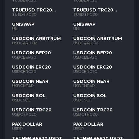
TUSD
TUSD
TUSDERC20
TUSDERC20
TRUEUSD TRC20
TRUEUSD TRC20
TUSD
TUSD
TUSDTRC20
TUSDTRC20
UNISWAP
UNISWAP
UNI
UNI
USDCOIN ARBITRUM
USDCOIN ARBITRUM
USDCARBTM
USDCARBTM
USDCOIN BEP20
USDCOIN BEP20
USDCBEP20
USDCBEP20
USDCOIN ERC20
USDCOIN ERC20
USDCERC20
USDCERC20
USDCOIN NEAR
USDCOIN NEAR
USDCNEAR
USDCNEAR
USDCOIN SOL
USDCOIN SOL
USDCSOL
USDCSOL
USDCOIN TRC20
USDCOIN TRC20
USDCTRC20
USDCTRC20
PAX DOLLAR
PAX DOLLAR
USDP
USDP
TETHER BEP20 USDT
TETHER BEP20 USDT