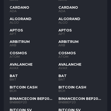
CARDANO
CARDANO
ADA
ADA
ALGORAND
ALGORAND
ALGO
ALGO
APTOS
APTOS
APT
APT
ARBITRUM
ARBITRUM
ARB
ARB
COSMOS
COSMOS
ATOM
ATOM
AVALANCHE
AVALANCHE
AVAX
AVAX
BAT
BAT
BAT
BAT
BITCOIN CASH
BITCOIN CASH
BCH
BCH
BINANCECOIN BEP20
BINANCECOIN BEP20
BNB
BNB
BNBBEP20
BNBBEP20
BITCOIN SV
BITCOIN SV