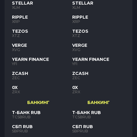
STELLAR
STELLAR
XLM
XLM
RIPPLE
RIPPLE
XRP
XRP
TEZOS
TEZOS
XTZ
XTZ
VERGE
VERGE
XVG
XVG
YEARN FINANCE
YEARN FINANCE
YFI
YFI
ZCASH
ZCASH
ZEC
ZEC
0X
0X
ZRX
ZRX
БАНКИНГ
БАНКИНГ
Т-БАНК RUB
Т-БАНК RUB
TCSBRUB
TCSBRUB
СБП RUB
СБП RUB
SBPRUB
SBPRUB