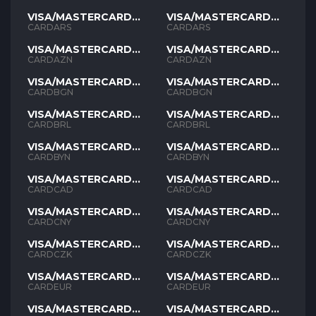
VISA/MASTERCARD
VISA/MASTERCARD
ARS
ARS
CARDARS
CARDARS
VISA/MASTERCARD
VISA/MASTERCARD
AZN
AZN
CARDAZN
CARDAZN
VISA/MASTERCARD
VISA/MASTERCARD
BGN
BGN
CARDBGN
CARDBGN
VISA/MASTERCARD
VISA/MASTERCARD
BRL
BRL
CARDBRL
CARDBRL
VISA/MASTERCARD
VISA/MASTERCARD
BYN
BYN
CARDBYN
CARDBYN
VISA/MASTERCARD
VISA/MASTERCARD
CAD
CAD
CARDCAD
CARDCAD
VISA/MASTERCARD
VISA/MASTERCARD
CNY
CNY
CARDCNY
CARDCNY
VISA/MASTERCARD
VISA/MASTERCARD
CZK
CZK
CARDCZK
CARDCZK
VISA/MASTERCARD
VISA/MASTERCARD
EUR
EUR
CARDEUR
CARDEUR
VISA/MASTERCARD
VISA/MASTERCARD