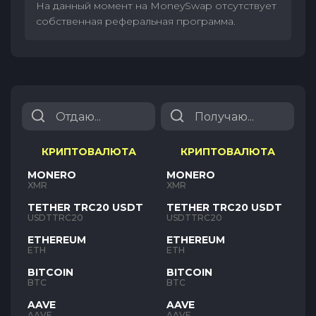
На данный момент на MoneySwap отсутствует
собственная реферальная программа.
КРИПТОВАЛЮТА
КРИПТОВАЛЮТА
MONERO
MONERO
XMR
XMR
TETHER TRC20 USDT
TETHER TRC20 USDT
USDTTRC20
USDTTRC20
ETHEREUM
ETHEREUM
ETH
ETH
BITCOIN
BITCOIN
BTC
BTC
AAVE
AAVE
AAVE
AAVE