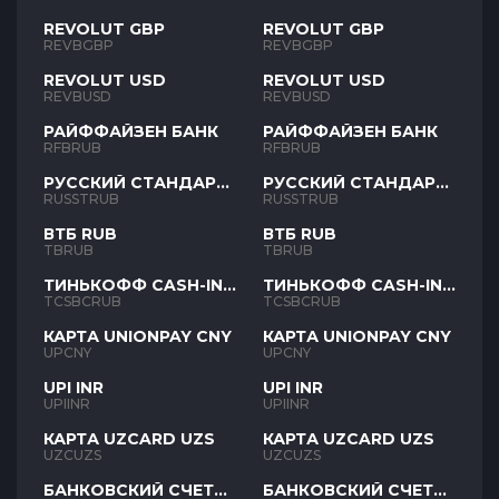
REVOLUT GBP
REVOLUT GBP
REVBGBP
REVBGBP
REVOLUT USD
REVOLUT USD
REVBUSD
REVBUSD
РАЙФФАЙЗЕН БАНК
РАЙФФАЙЗЕН БАНК
RFBRUB
RFBRUB
РУССКИЙ СТАНДАРТ
РУССКИЙ СТАНДАРТ
RUB
RUB
RUSSTRUB
RUSSTRUB
ВТБ RUB
ВТБ RUB
TBRUB
TBRUB
ТИНЬКОФФ CASH-IN
ТИНЬКОФФ CASH-IN
RUB
RUB
TCSBCRUB
TCSBCRUB
КАРТА UNIONPAY CNY
КАРТА UNIONPAY CNY
UPCNY
UPCNY
UPI INR
UPI INR
UPIINR
UPIINR
КАРТА UZCARD UZS
КАРТА UZCARD UZS
UZCUZS
UZCUZS
БАНКОВСКИЙ СЧЕТ
БАНКОВСКИЙ СЧЕТ