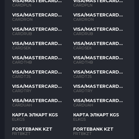
VISA/MASTERCARD
VISA/MASTERCARD
PLN
PLN
CARDPLN
CARDPLN
VISA/MASTERCARD
VISA/MASTERCARD
RON
RON
CARDRON
CARDRON
VISA/MASTERCARD
VISA/MASTERCARD
RUB
RUB
CARDRUB
CARDRUB
VISA/MASTERCARD
VISA/MASTERCARD
SEK
SEK
CARDSEK
CARDSEK
VISA/MASTERCARD
VISA/MASTERCARD
THB
THB
CARDTHB
CARDTHB
VISA/MASTERCARD
VISA/MASTERCARD
TJS
TJS
CARDTJS
CARDTJS
VISA/MASTERCARD
VISA/MASTERCARD
TYR
TYR
CARDTRY
CARDTRY
VISA/MASTERCARD
VISA/MASTERCARD
UAH
UAH
CARDUAH
CARDUAH
КАРТА ЭЛКАРТ KGS
КАРТА ЭЛКАРТ KGS
ELKGS
ELKGS
FORTEBANK KZT
FORTEBANK KZT
FRTBKZT
FRTBKZT