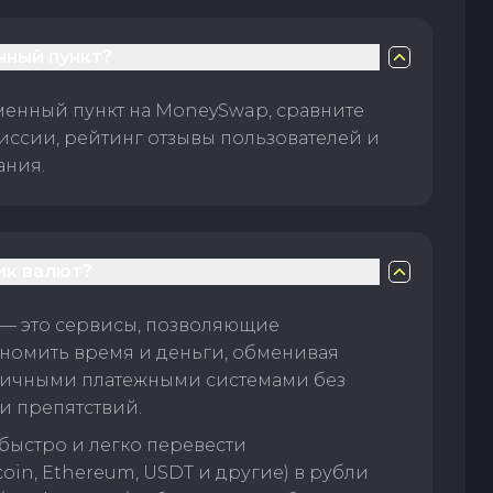
нный пункт?
менный пункт на MoneySwap, сравните
иссии, рейтинг отзывы пользователей и
ания.
ик валют?
— это сервисы, позволяющие
номить время и деньги, обменивая
личными платежными системами без
и препятствий.
быстро и легко перевести
oin, Ethereum, USDT и другие) в рубли