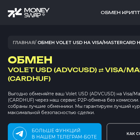
ОБМЕН КРИП
ГЛАВНАЯ
/
ОБМЕН VOLET USD НА VISA/MASTERCARD 
ОБМЕН
VOLET USD (ADVCUSD)
⇄
VISA/M
(CARDHUF)
Выгодно обменяйте ваш Volet USD (ADVCUSD) на Visa/Ma
(CARDHUF) через наш сервис P2P-обмена без комиссии
собраны лучшие обменники. Мы гарантируем лучший кур
максимальной безопасностью сделки.
БОЛЬШЕ ФУНКЦИЙ
КАК С
В НАШЕМ ТЕЛЕГРАМ-БОТЕ