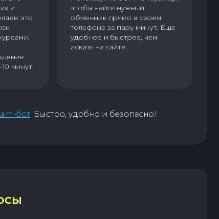
их и
чтобы найти нужный
елаем это
обменник прямо в своем
сок
телефоне за пару минут. Еще
курсами.
удобнее и быстрее, чем
искать на сайте.
ждение
–10 минут.
ram-бот
. Быстро, удобно и безопасно!
ОСЫ