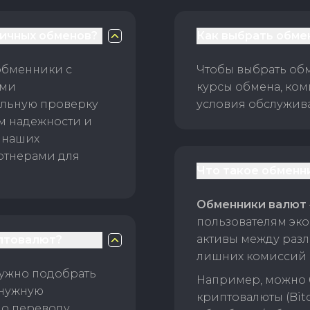
личных обменов?
Как выбрать обме
обменники с
Чтобы выбрать об
ами
курсы обмена, ком
ельную проверку
условия обслужив
ам надежности и
 наших
ртнерами для
Что такое обменн
Обменники валют
пользователям эко
активы между раз
птовалют?
лишних комиссий 
нужно подобрать
Например, можно 
 нужную
криптовалюты (Bitc
о переводу.