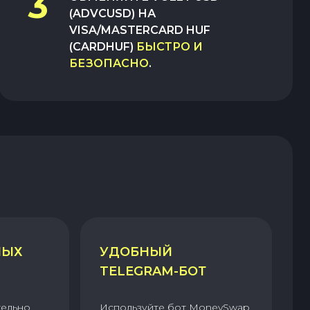
3
(ADVCUSD)
НА
VISA/MASTERCARD HUF
(CARDHUF)
БЫСТРО И
БЕЗОПАСНО
.
НЫХ
УДОБНЫЙ
TELEGRAM-БОТ
тельно
Используйте бот MoneySwap,