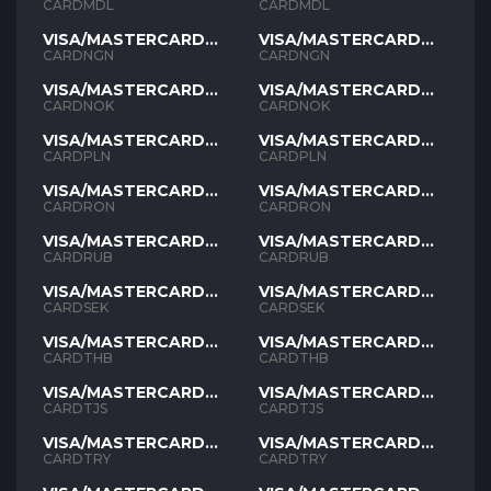
MDL
MDL
CARDMDL
CARDMDL
VISA/MASTERCARD
VISA/MASTERCARD
NGN
NGN
CARDNGN
CARDNGN
VISA/MASTERCARD
VISA/MASTERCARD
NOK
NOK
CARDNOK
CARDNOK
VISA/MASTERCARD
VISA/MASTERCARD
PLN
PLN
CARDPLN
CARDPLN
VISA/MASTERCARD
VISA/MASTERCARD
RON
RON
CARDRON
CARDRON
VISA/MASTERCARD
VISA/MASTERCARD
RUB
RUB
CARDRUB
CARDRUB
VISA/MASTERCARD
VISA/MASTERCARD
SEK
SEK
CARDSEK
CARDSEK
VISA/MASTERCARD
VISA/MASTERCARD
THB
THB
CARDTHB
CARDTHB
VISA/MASTERCARD
VISA/MASTERCARD
TJS
TJS
CARDTJS
CARDTJS
VISA/MASTERCARD
VISA/MASTERCARD
TYR
TYR
CARDTRY
CARDTRY