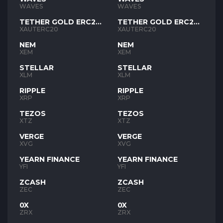
WAVES
WAVES
TETHER GOLD ERC20
TETHER GOLD ERC20
XAUT
XAUT
XAUTERC20
XAUTERC20
NEM
NEM
XEM
XEM
STELLAR
STELLAR
XLM
XLM
RIPPLE
RIPPLE
XRP
XRP
TEZOS
TEZOS
XTZ
XTZ
VERGE
VERGE
XVG
XVG
YEARN FINANCE
YEARN FINANCE
YFI
YFI
ZCASH
ZCASH
ZEC
ZEC
0X
0X
ZRX
ZRX