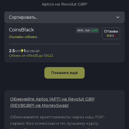
Aptos
на
Revolut GBP
Сортировать...
CoinsBlack
AML risk:
LOW
Отзывы
60
|
0
|
0
Онлайн-обмен
2.5
1
APT
REVBGBP
Обмен от
419.435
до
13422
Показать ещё
Обменяйте Aptos (APT) на Revolut GBP
(REVBGBP) на MoneySwap!
Обменивайте криптовалюты через наш P2P-
сервис без комиссии и по лучшему курсу.