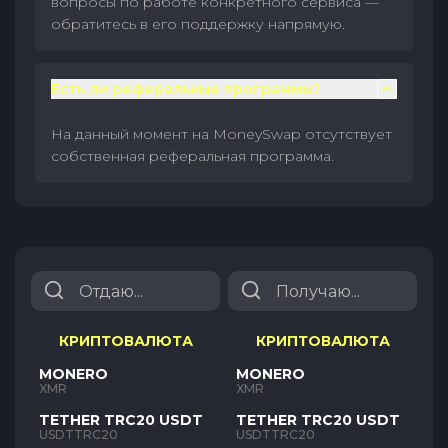
вопросы по работе конкретного сервиса —
обратитесь в его поддержку напрямую.
Есть ли реферальные программы?
На данный момент на MoneySwap отсутствует
собственная реферальная программа.
КРИПТОВАЛЮТА
КРИПТОВАЛЮТА
MONERO
MONERO
XMR
XMR
TETHER TRC20 USDT
TETHER TRC20 USDT
USDTTRC20
USDTTRC20