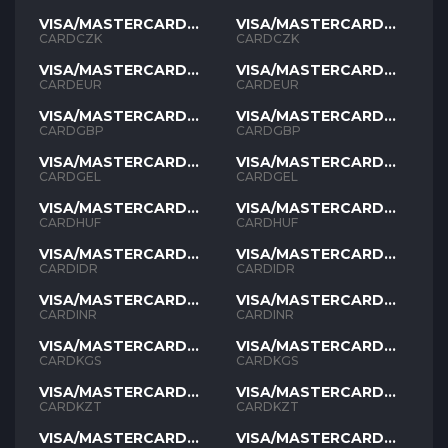
VISA/MASTERCARD
VISA/MASTERCARD
CZK
CZK
CARDCZK
CARDCZK
VISA/MASTERCARD
VISA/MASTERCARD
EUR
EUR
CARDEUR
CARDEUR
VISA/MASTERCARD
VISA/MASTERCARD
GBP
GBP
CARDGBP
CARDGBP
VISA/MASTERCARD
VISA/MASTERCARD
GEL
GEL
CARDGEL
CARDGEL
VISA/MASTERCARD
VISA/MASTERCARD
HUF
HUF
CARDHUF
CARDHUF
VISA/MASTERCARD
VISA/MASTERCARD
IDR
IDR
CARDIDR
CARDIDR
VISA/MASTERCARD
VISA/MASTERCARD
INR
INR
CARDINR
CARDINR
VISA/MASTERCARD
VISA/MASTERCARD
KGS
KGS
CARDKGS
CARDKGS
VISA/MASTERCARD
VISA/MASTERCARD
KZT
KZT
CARDKZT
CARDKZT
VISA/MASTERCARD
VISA/MASTERCARD