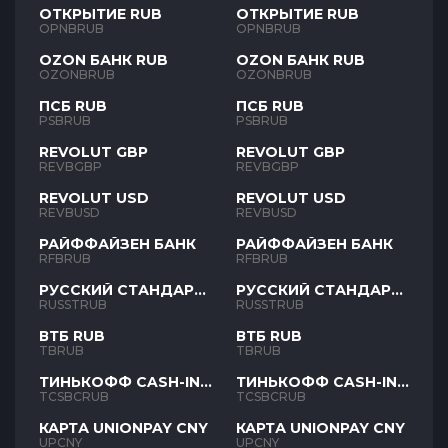
ОТКРЫТИЕ RUB
ОТКРЫТИЕ RUB
OPNBRUB
OPNBRUB
OZON БАНК RUB
OZON БАНК RUB
OZONBRUB
OZONBRUB
ПСБ RUB
ПСБ RUB
PSBRUB
PSBRUB
REVOLUT GBP
REVOLUT GBP
REVBGBP
REVBGBP
REVOLUT USD
REVOLUT USD
REVBUSD
REVBUSD
РАЙФФАЙЗЕН БАНК
РАЙФФАЙЗЕН БАНК
RFBRUB
RFBRUB
РУССКИЙ СТАНДАРТ
РУССКИЙ СТАНДАРТ
RUB
RUB
RUSSTRUB
RUSSTRUB
ВТБ RUB
ВТБ RUB
TBRUB
TBRUB
ТИНЬКОФФ CASH-IN
ТИНЬКОФФ CASH-IN
RUB
RUB
TCSBCRUB
TCSBCRUB
КАРТА UNIONPAY CNY
КАРТА UNIONPAY CNY
UPCNY
UPCNY