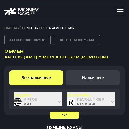
ГЛАВНАЯ
/
ОБМЕН APTOS НА REVOLUT GBP
КАК СОВЕРШИТЬ ОБМЕН?
ВИДЕОИНСТРУКЦИЯ
ОБМЕН
APTOS (APT)
⇄
REVOLUT GBP (REVBGBP)
Безналичные
Наличные
ОТДАЮ
ПОЛУЧАЮ
APTOS
REVOLUT GBP
APT
REVBGBP
ЛУЧШИЕ КУРСЫ