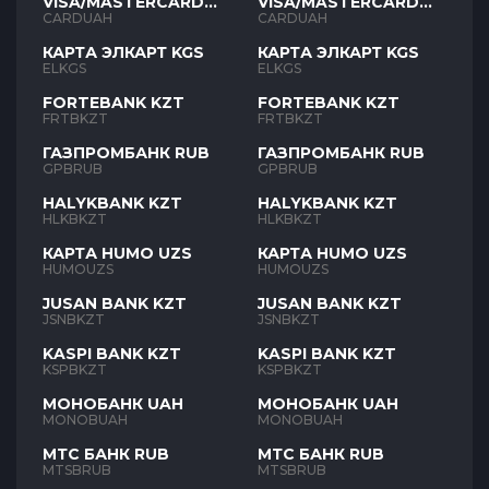
VISA/MASTERCARD
VISA/MASTERCARD
UAH
UAH
CARDUAH
CARDUAH
КАРТА ЭЛКАРТ KGS
КАРТА ЭЛКАРТ KGS
ELKGS
ELKGS
FORTEBANK KZT
FORTEBANK KZT
FRTBKZT
FRTBKZT
ГАЗПРОМБАНК RUB
ГАЗПРОМБАНК RUB
GPBRUB
GPBRUB
HALYKBANK KZT
HALYKBANK KZT
HLKBKZT
HLKBKZT
КАРТА HUMO UZS
КАРТА HUMO UZS
HUMOUZS
HUMOUZS
JUSAN BANK KZT
JUSAN BANK KZT
JSNBKZT
JSNBKZT
KASPI BANK KZT
KASPI BANK KZT
KSPBKZT
KSPBKZT
МОНОБАНК UAH
МОНОБАНК UAH
MONOBUAH
MONOBUAH
МТС БАНК RUB
МТС БАНК RUB
MTSBRUB
MTSBRUB