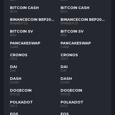
BITCOIN CASH
BITCOIN CASH
BCH
BCH
BINANCECOIN BEP20
BINANCECOIN BEP20
BNB
BNB
BNBBEP20
BNBBEP20
BITCOIN SV
BITCOIN SV
BSV
BSV
PANCAKESWAP
PANCAKESWAP
CAKE
CAKE
CRONOS
CRONOS
CRO
CRO
DAI
DAI
DAI
DAI
DASH
DASH
DASH
DASH
DOGECOIN
DOGECOIN
DOGE
DOGE
POLKADOT
POLKADOT
DOT
DOT
EOS
EOS