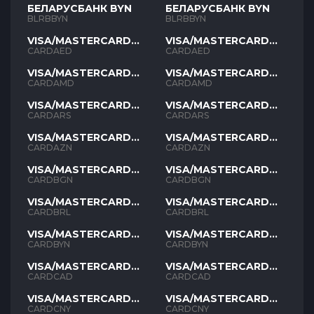
БЕЛАРУСБАНК BYN
БЕЛАРУСБАНК BYN
BLRBBYN
BLRBBYN
VISA/MASTERCARD
VISA/MASTERCARD
AED
AED
CARDAED
CARDAED
VISA/MASTERCARD
VISA/MASTERCARD
AMD
AMD
CARDAMD
CARDAMD
VISA/MASTERCARD
VISA/MASTERCARD
ARS
ARS
CARDARS
CARDARS
VISA/MASTERCARD
VISA/MASTERCARD
AZN
AZN
CARDAZN
CARDAZN
VISA/MASTERCARD
VISA/MASTERCARD
BGN
BGN
CARDBGN
CARDBGN
VISA/MASTERCARD
VISA/MASTERCARD
BRL
BRL
CARDBRL
CARDBRL
VISA/MASTERCARD
VISA/MASTERCARD
BYN
BYN
CARDBYN
CARDBYN
VISA/MASTERCARD
VISA/MASTERCARD
CAD
CAD
CARDCAD
CARDCAD
VISA/MASTERCARD
VISA/MASTERCARD
CNY
CNY
CARDCNY
CARDCNY