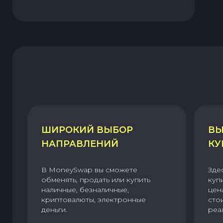
ШИРОКИЙ ВЫБОР
ВЫ
НАПРАВЛЕНИЙ
КУ
В MoneySwap вы сможете
Зде
обменять, продать или купить
куп
наличные, безналичные,
цен
криптовалюты, электронные
сто
деньги.
реа