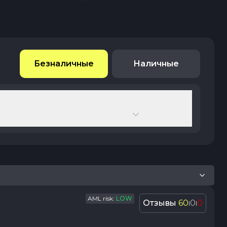
Безналичные
Наличные
AML risk:
LOW
Отзывы
60
0
0
|
|