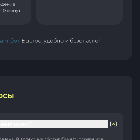
ждение
–10 минут.
ram-бот
. Быстро, удобно и безопасно!
ОСЫ
нный пункт?
менный пункт на MoneySwap, сравните