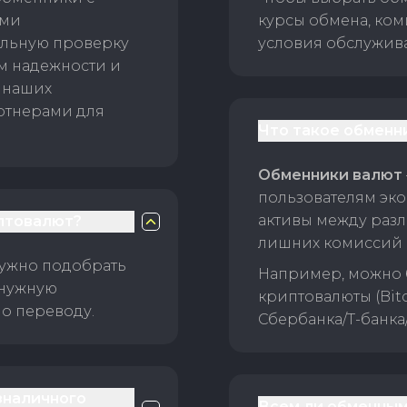
ами
курсы обмена, ком
ельную проверку
условия обслужив
ам надежности и
 наших
ртнерами для
Что такое обменн
Обменники валют
пользователям эко
активы между раз
птовалют?
лишних комиссий 
нужно подобрать
Например, можно 
 нужную
криптовалюты (Bitc
о переводу.
Сбербанка/Т-банка
зналичного
Всем ли обменным