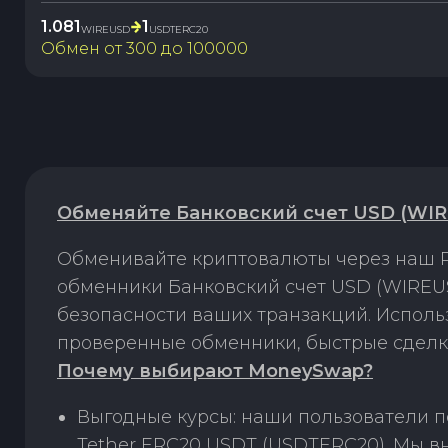
1.081
1
WIREUSD
USDTERC20
Обмен от
300
до
100000
Обменяйте Банковский счет USD (WIR
Обменивайте криптовалюты через наш P
обменники Банковский счет USD (WIREUS
безопасности ваших транзакций. Испол
проверенные обменники, быстрые сделк
Почему выбирают MoneySwap?
Выгодные курсы: наши пользователи п
Tether ERC20 USDT (USDTERC20). Мы в