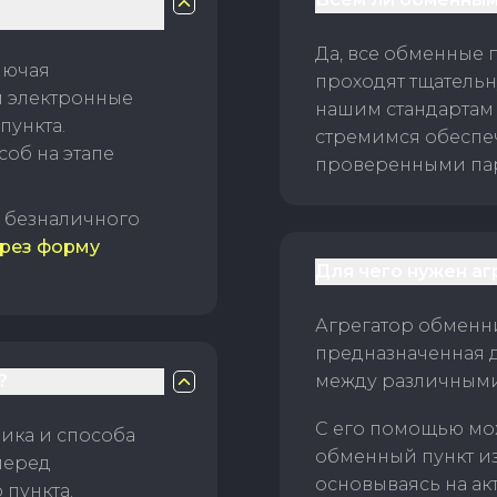
Да, все обменные 
лючая
проходят тщательн
и электронные
нашим стандартам
пункта.
стремимся обеспе
об на этапе
проверенными пар
б безналичного
рез форму
Для чего нужен а
Агрегатор обменни
предназначенная 
?
между различным
С его помощью мо
ика и способа
обменный пункт и
перед
основываясь на ак
пункта.