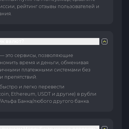
иссии, рейтинг отзывы пользователей и
ания.
ик валют?
— это сервисы, позволяющие
номить время и деньги, обменивая
личными платежными системами без
и препятствий.
быстро и легко перевести
oin, Ethereum, USDT и другие) в рубли
/Альфа Банка/любого другого банка.
 пунктам MoneySwap можно доверять?