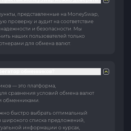
пункты, представленные на MoneySwap,
ую проверку и аудит на соответствие
 надежности и безопасности. Мы
чить наших пользователей только
тнерами для обмена валют.
грегатор обменников?
ков — это платформа,
для сравнения условий обмена валют
и обменниками.
жно быстро выбрать оптимальный
з широкого списка предложений,
туальной информации о курсах,