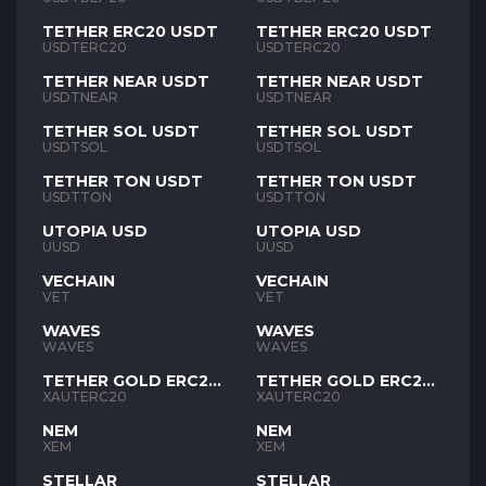
TETHER ERC20 USDT
TETHER ERC20 USDT
USDTERC20
USDTERC20
TETHER NEAR USDT
TETHER NEAR USDT
USDTNEAR
USDTNEAR
TETHER SOL USDT
TETHER SOL USDT
USDTSOL
USDTSOL
TETHER TON USDT
TETHER TON USDT
USDTTON
USDTTON
UTOPIA USD
UTOPIA USD
UUSD
UUSD
VECHAIN
VECHAIN
VET
VET
WAVES
WAVES
WAVES
WAVES
TETHER GOLD ERC20
TETHER GOLD ERC20
XAUT
XAUT
XAUTERC20
XAUTERC20
NEM
NEM
XEM
XEM
STELLAR
STELLAR