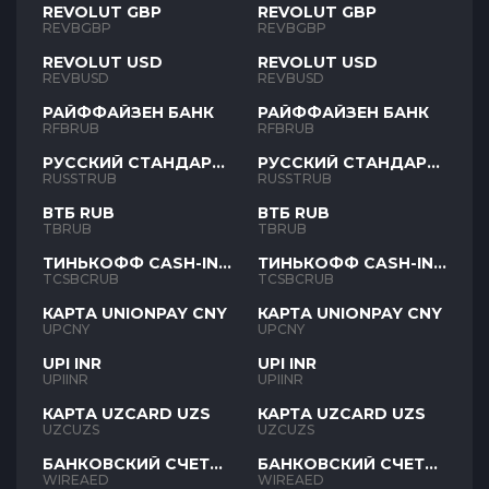
REVOLUT GBP
REVOLUT GBP
REVBGBP
REVBGBP
REVOLUT USD
REVOLUT USD
REVBUSD
REVBUSD
РАЙФФАЙЗЕН БАНК
РАЙФФАЙЗЕН БАНК
RFBRUB
RFBRUB
РУССКИЙ СТАНДАРТ
РУССКИЙ СТАНДАРТ
RUB
RUB
RUSSTRUB
RUSSTRUB
ВТБ RUB
ВТБ RUB
TBRUB
TBRUB
ТИНЬКОФФ CASH-IN
ТИНЬКОФФ CASH-IN
RUB
RUB
TCSBCRUB
TCSBCRUB
КАРТА UNIONPAY CNY
КАРТА UNIONPAY CNY
UPCNY
UPCNY
UPI INR
UPI INR
UPIINR
UPIINR
КАРТА UZCARD UZS
КАРТА UZCARD UZS
UZCUZS
UZCUZS
БАНКОВСКИЙ СЧЕТ
БАНКОВСКИЙ СЧЕТ
AED
AED
WIREAED
WIREAED