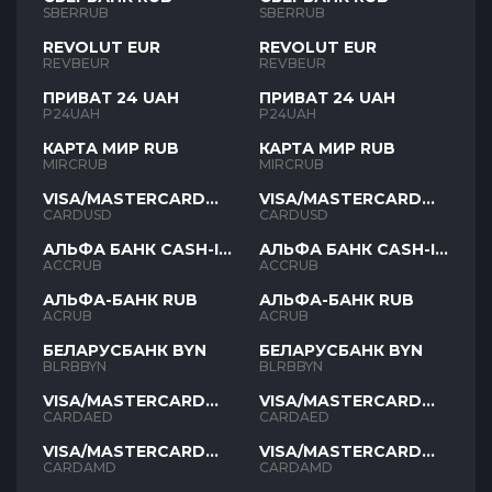
SBERRUB
SBERRUB
REVOLUT EUR
REVOLUT EUR
REVBEUR
REVBEUR
ПРИВАТ 24 UAH
ПРИВАТ 24 UAH
P24UAH
P24UAH
КАРТА МИР RUB
КАРТА МИР RUB
MIRCRUB
MIRCRUB
VISA/MASTERCARD
VISA/MASTERCARD
USD
USD
CARDUSD
CARDUSD
АЛЬФА БАНК CASH-IN
АЛЬФА БАНК CASH-IN
RUB
RUB
ACCRUB
ACCRUB
АЛЬФА-БАНК RUB
АЛЬФА-БАНК RUB
ACRUB
ACRUB
БЕЛАРУСБАНК BYN
БЕЛАРУСБАНК BYN
BLRBBYN
BLRBBYN
VISA/MASTERCARD
VISA/MASTERCARD
AED
AED
CARDAED
CARDAED
VISA/MASTERCARD
VISA/MASTERCARD
AMD
AMD
CARDAMD
CARDAMD