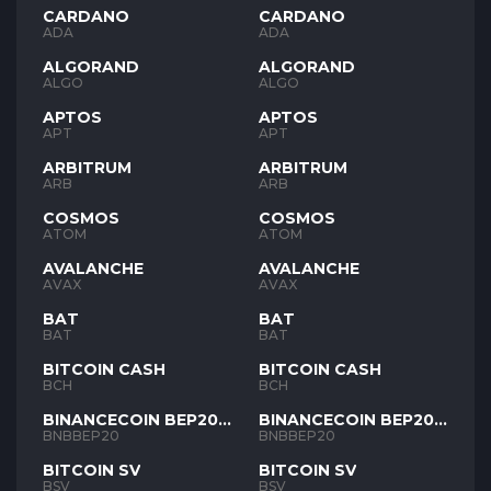
CARDANO
CARDANO
ADA
ADA
ALGORAND
ALGORAND
ALGO
ALGO
APTOS
APTOS
APT
APT
ARBITRUM
ARBITRUM
ARB
ARB
COSMOS
COSMOS
ATOM
ATOM
AVALANCHE
AVALANCHE
AVAX
AVAX
BAT
BAT
BAT
BAT
BITCOIN CASH
BITCOIN CASH
BCH
BCH
BINANCECOIN BEP20
BINANCECOIN BEP20
BNB
BNB
BNBBEP20
BNBBEP20
BITCOIN SV
BITCOIN SV
BSV
BSV