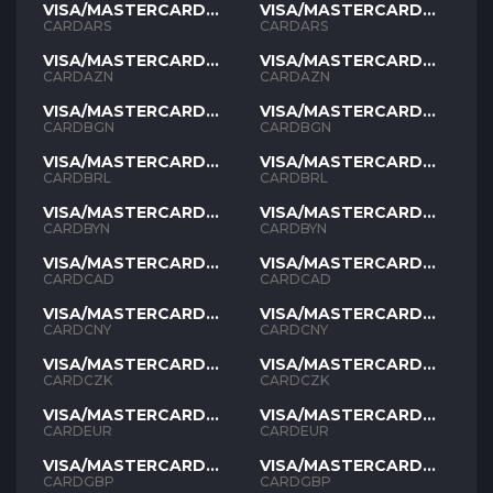
VISA/MASTERCARD
VISA/MASTERCARD
ARS
ARS
CARDARS
CARDARS
VISA/MASTERCARD
VISA/MASTERCARD
AZN
AZN
CARDAZN
CARDAZN
VISA/MASTERCARD
VISA/MASTERCARD
BGN
BGN
CARDBGN
CARDBGN
VISA/MASTERCARD
VISA/MASTERCARD
BRL
BRL
CARDBRL
CARDBRL
VISA/MASTERCARD
VISA/MASTERCARD
BYN
BYN
CARDBYN
CARDBYN
VISA/MASTERCARD
VISA/MASTERCARD
CAD
CAD
CARDCAD
CARDCAD
VISA/MASTERCARD
VISA/MASTERCARD
CNY
CNY
CARDCNY
CARDCNY
VISA/MASTERCARD
VISA/MASTERCARD
CZK
CZK
CARDCZK
CARDCZK
VISA/MASTERCARD
VISA/MASTERCARD
EUR
EUR
CARDEUR
CARDEUR
VISA/MASTERCARD
VISA/MASTERCARD
GBP
GBP
CARDGBP
CARDGBP