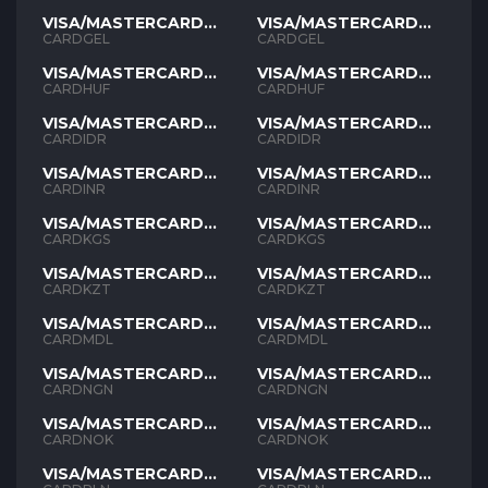
VISA/MASTERCARD
VISA/MASTERCARD
GEL
GEL
CARDGEL
CARDGEL
VISA/MASTERCARD
VISA/MASTERCARD
HUF
HUF
CARDHUF
CARDHUF
VISA/MASTERCARD
VISA/MASTERCARD
IDR
IDR
CARDIDR
CARDIDR
VISA/MASTERCARD
VISA/MASTERCARD
INR
INR
CARDINR
CARDINR
VISA/MASTERCARD
VISA/MASTERCARD
KGS
KGS
CARDKGS
CARDKGS
VISA/MASTERCARD
VISA/MASTERCARD
KZT
KZT
CARDKZT
CARDKZT
VISA/MASTERCARD
VISA/MASTERCARD
MDL
MDL
CARDMDL
CARDMDL
VISA/MASTERCARD
VISA/MASTERCARD
NGN
NGN
CARDNGN
CARDNGN
VISA/MASTERCARD
VISA/MASTERCARD
NOK
NOK
CARDNOK
CARDNOK
VISA/MASTERCARD
VISA/MASTERCARD