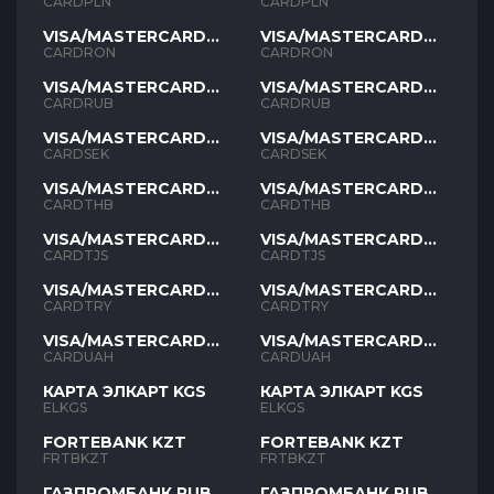
PLN
PLN
CARDPLN
CARDPLN
VISA/MASTERCARD
VISA/MASTERCARD
RON
RON
CARDRON
CARDRON
VISA/MASTERCARD
VISA/MASTERCARD
RUB
RUB
CARDRUB
CARDRUB
VISA/MASTERCARD
VISA/MASTERCARD
SEK
SEK
CARDSEK
CARDSEK
VISA/MASTERCARD
VISA/MASTERCARD
THB
THB
CARDTHB
CARDTHB
VISA/MASTERCARD
VISA/MASTERCARD
TJS
TJS
CARDTJS
CARDTJS
VISA/MASTERCARD
VISA/MASTERCARD
TYR
TYR
CARDTRY
CARDTRY
VISA/MASTERCARD
VISA/MASTERCARD
UAH
UAH
CARDUAH
CARDUAH
КАРТА ЭЛКАРТ KGS
КАРТА ЭЛКАРТ KGS
ELKGS
ELKGS
FORTEBANK KZT
FORTEBANK KZT
FRTBKZT
FRTBKZT
ГАЗПРОМБАНК RUB
ГАЗПРОМБАНК RUB