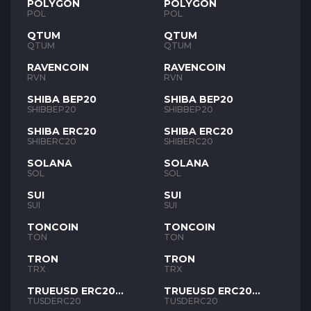
POLYGON
POLYGON
POL
POL
QTUM
QTUM
QTUM
QTUM
RAVENCOIN
RAVENCOIN
RVN
RVN
SHIBA BEP20
SHIBA BEP20
SHIBBEP20
SHIBBEP20
SHIBA ERC20
SHIBA ERC20
SHIBERC20
SHIBERC20
SOLANA
SOLANA
SOL
SOL
SUI
SUI
SUI
SUI
TONCOIN
TONCOIN
TON
TON
TRON
TRON
TRX
TRX
TRUEUSD ERC20
TRUEUSD ERC20
TUSD
TUSD
TUSDERC20
TUSDERC20