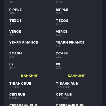
XLM
XLM
RIPPLE
RIPPLE
XRP
XRP
TEZOS
TEZOS
XTZ
XTZ
VERGE
VERGE
XVG
XVG
YEARN FINANCE
YEARN FINANCE
YFI
YFI
ZCASH
ZCASH
ZEC
ZEC
0X
0X
ZRX
ZRX
БАНКИНГ
БАНКИНГ
Т-БАНК RUB
Т-БАНК RUB
TCSBRUB
TCSBRUB
СБП RUB
СБП RUB
SBPRUB
SBPRUB
СБЕРБАНК RUB
СБЕРБАНК RUB