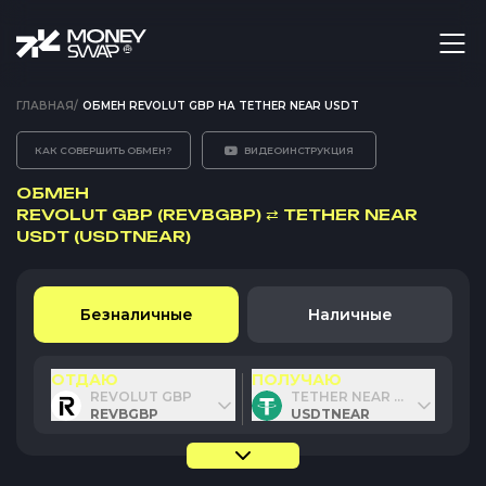
ГЛАВНАЯ
/
ОБМЕН REVOLUT GBP НА TETHER NEAR USDT
КАК СОВЕРШИТЬ ОБМЕН?
ВИДЕОИНСТРУКЦИЯ
ОБМЕН
REVOLUT GBP (REVBGBP)
⇄
TETHER NEAR
USDT (USDTNEAR)
Безналичные
Наличные
ОТДАЮ
ПОЛУЧАЮ
REVOLUT GBP
TETHER NEAR USDT
REVBGBP
USDTNEAR