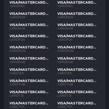
VISA/MASTERCARD
VISA/MASTERCARD
MDL
MDL
CARDMDL
CARDMDL
VISA/MASTERCARD
VISA/MASTERCARD
NGN
NGN
CARDNGN
CARDNGN
VISA/MASTERCARD
VISA/MASTERCARD
NOK
NOK
CARDNOK
CARDNOK
VISA/MASTERCARD
VISA/MASTERCARD
PLN
PLN
CARDPLN
CARDPLN
VISA/MASTERCARD
VISA/MASTERCARD
RON
RON
CARDRON
CARDRON
VISA/MASTERCARD
VISA/MASTERCARD
RUB
RUB
CARDRUB
CARDRUB
VISA/MASTERCARD
VISA/MASTERCARD
SEK
SEK
CARDSEK
CARDSEK
VISA/MASTERCARD
VISA/MASTERCARD
THB
THB
CARDTHB
CARDTHB
VISA/MASTERCARD
VISA/MASTERCARD
TJS
TJS
CARDTJS
CARDTJS
VISA/MASTERCARD
VISA/MASTERCARD
TYR
TYR
CARDTRY
CARDTRY