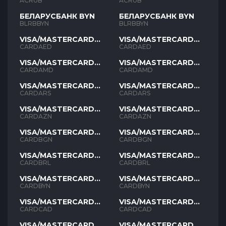
ACRUB
ACRUB
БЕЛАРУСБАНК BYN
БЕЛАРУСБАНК BYN
BLRBBYN
BLRBBYN
VISA/MASTERCARD
VISA/MASTERCARD
AED
AED
CARDAED
CARDAED
VISA/MASTERCARD
VISA/MASTERCARD
AMD
AMD
CARDAMD
CARDAMD
VISA/MASTERCARD
VISA/MASTERCARD
ARS
ARS
CARDARS
CARDARS
VISA/MASTERCARD
VISA/MASTERCARD
AZN
AZN
CARDAZN
CARDAZN
VISA/MASTERCARD
VISA/MASTERCARD
BGN
BGN
CARDBGN
CARDBGN
VISA/MASTERCARD
VISA/MASTERCARD
BRL
BRL
CARDBRL
CARDBRL
VISA/MASTERCARD
VISA/MASTERCARD
BYN
BYN
CARDBYN
CARDBYN
VISA/MASTERCARD
VISA/MASTERCARD
CAD
CAD
CARDCAD
CARDCAD
VISA/MASTERCARD
VISA/MASTERCARD