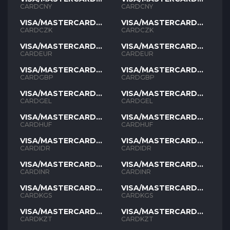
CNY
CNY
CARDCNY
CARDCNY
VISA/MASTERCARD
VISA/MASTERCARD
CZK
CZK
CARDCZK
CARDCZK
VISA/MASTERCARD
VISA/MASTERCARD
EUR
EUR
CARDEUR
CARDEUR
VISA/MASTERCARD
VISA/MASTERCARD
GBP
GBP
CARDGBP
CARDGBP
VISA/MASTERCARD
VISA/MASTERCARD
GEL
GEL
CARDGEL
CARDGEL
VISA/MASTERCARD
VISA/MASTERCARD
HUF
HUF
CARDHUF
CARDHUF
VISA/MASTERCARD
VISA/MASTERCARD
IDR
IDR
CARDIDR
CARDIDR
VISA/MASTERCARD
VISA/MASTERCARD
INR
INR
CARDINR
CARDINR
VISA/MASTERCARD
VISA/MASTERCARD
KGS
KGS
CARDKGS
CARDKGS
VISA/MASTERCARD
VISA/MASTERCARD
KZT
KZT
CARDKZT
CARDKZT