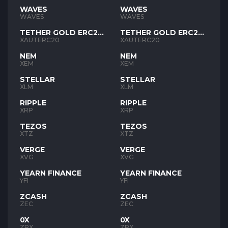
WAVES
WAVES
WAVES
WAVES
TETHER GOLD ERC20
TETHER GOLD ERC20
XAUT
XAUT
XAUTERC20
XAUTERC20
NEM
NEM
XEM
XEM
STELLAR
STELLAR
XLM
XLM
RIPPLE
RIPPLE
XRP
XRP
TEZOS
TEZOS
XTZ
XTZ
VERGE
VERGE
XVG
XVG
YEARN FINANCE
YEARN FINANCE
YFI
YFI
ZCASH
ZCASH
ZEC
ZEC
0X
0X
ZRX
ZRX