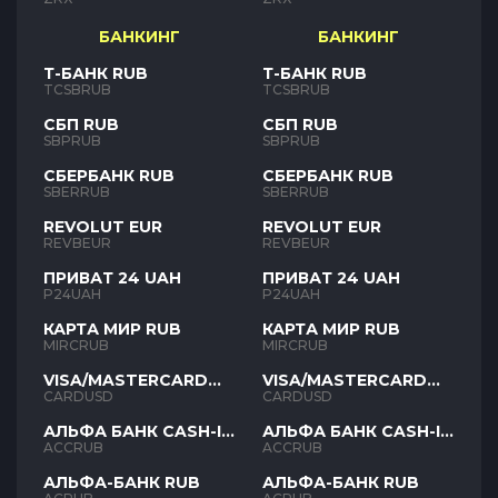
БАНКИНГ
БАНКИНГ
Т-БАНК RUB
Т-БАНК RUB
TCSBRUB
TCSBRUB
СБП RUB
СБП RUB
SBPRUB
SBPRUB
СБЕРБАНК RUB
СБЕРБАНК RUB
SBERRUB
SBERRUB
REVOLUT EUR
REVOLUT EUR
REVBEUR
REVBEUR
ПРИВАТ 24 UAH
ПРИВАТ 24 UAH
P24UAH
P24UAH
КАРТА МИР RUB
КАРТА МИР RUB
MIRCRUB
MIRCRUB
VISA/MASTERCARD
VISA/MASTERCARD
USD
USD
CARDUSD
CARDUSD
АЛЬФА БАНК CASH-IN
АЛЬФА БАНК CASH-IN
RUB
RUB
ACCRUB
ACCRUB
АЛЬФА-БАНК RUB
АЛЬФА-БАНК RUB