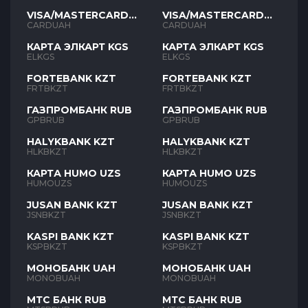
VISA/MASTERCARD
VISA/MASTERCARD
UAH
UAH
CARDUAH
CARDUAH
КАРТА ЭЛКАРТ KGS
КАРТА ЭЛКАРТ KGS
ELKGS
ELKGS
FORTEBANK KZT
FORTEBANK KZT
FRTBKZT
FRTBKZT
ГАЗПРОМБАНК RUB
ГАЗПРОМБАНК RUB
GPBRUB
GPBRUB
HALYKBANK KZT
HALYKBANK KZT
HLKBKZT
HLKBKZT
КАРТА HUMO UZS
КАРТА HUMO UZS
HUMOUZS
HUMOUZS
JUSAN BANK KZT
JUSAN BANK KZT
JSNBKZT
JSNBKZT
KASPI BANK KZT
KASPI BANK KZT
KSPBKZT
KSPBKZT
МОНОБАНК UAH
МОНОБАНК UAH
MONOBUAH
MONOBUAH
МТС БАНК RUB
МТС БАНК RUB