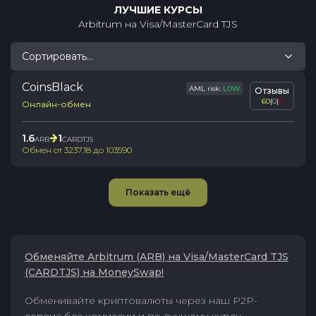
ЛУЧШИЕ КУРСЫ
Arbitrum
на
Visa/MasterCard TJS
Сортировать...
CoinsBlack
AML risk:
LOW
Отзывы
60
|
0
|
0
Онлайн-обмен
1.6
1
ARB
CARDTJS
Обмен от
3237.18
до
103590
Показать ещё
Обменяйте Arbitrum (ARB) на Visa/MasterCard TJS
(CARDTJS) на MoneySwap!
Обменивайте криптовалюты через наш P2P-