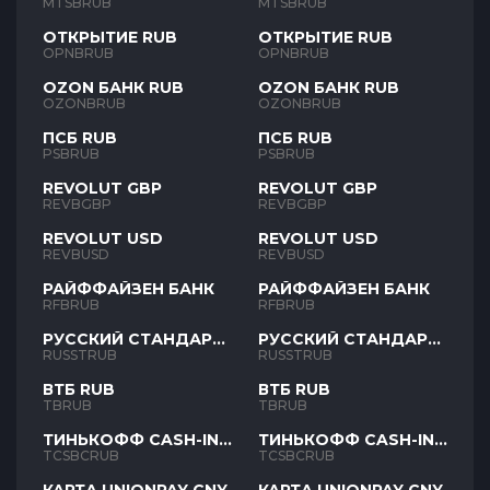
MTSBRUB
MTSBRUB
ОТКРЫТИЕ RUB
ОТКРЫТИЕ RUB
OPNBRUB
OPNBRUB
OZON БАНК RUB
OZON БАНК RUB
OZONBRUB
OZONBRUB
ПСБ RUB
ПСБ RUB
PSBRUB
PSBRUB
REVOLUT GBP
REVOLUT GBP
REVBGBP
REVBGBP
REVOLUT USD
REVOLUT USD
REVBUSD
REVBUSD
РАЙФФАЙЗЕН БАНК
РАЙФФАЙЗЕН БАНК
RFBRUB
RFBRUB
РУССКИЙ СТАНДАРТ
РУССКИЙ СТАНДАРТ
RUB
RUB
RUSSTRUB
RUSSTRUB
ВТБ RUB
ВТБ RUB
TBRUB
TBRUB
ТИНЬКОФФ CASH-IN
ТИНЬКОФФ CASH-IN
RUB
RUB
TCSBCRUB
TCSBCRUB