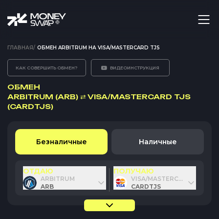
ГЛАВНАЯ
/
ОБМЕН ARBITRUM НА VISA/MASTERCARD TJS
КАК СОВЕРШИТЬ ОБМЕН?
ВИДЕОИНСТРУКЦИЯ
ОБМЕН
ARBITRUM (ARB)
⇄
VISA/MASTERCARD TJS
(CARDTJS)
Безналичные
Наличные
ОТДАЮ
ПОЛУЧАЮ
ARBITRUM
VISA/MASTERCARD TJS
ARB
CARDTJS