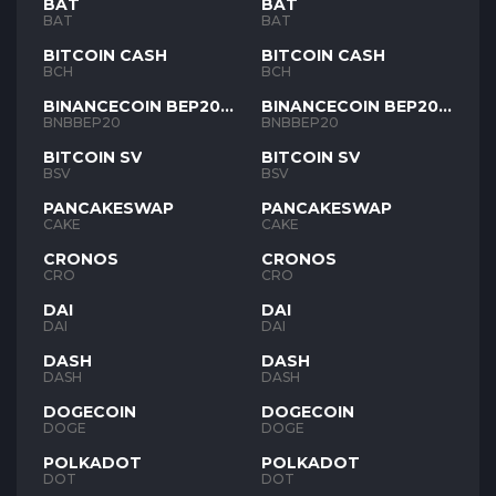
BAT
BAT
BAT
BAT
BITCOIN CASH
BITCOIN CASH
BCH
BCH
BINANCECOIN BEP20
BINANCECOIN BEP20
BNB
BNB
BNBBEP20
BNBBEP20
BITCOIN SV
BITCOIN SV
BSV
BSV
PANCAKESWAP
PANCAKESWAP
CAKE
CAKE
CRONOS
CRONOS
CRO
CRO
DAI
DAI
DAI
DAI
DASH
DASH
DASH
DASH
DOGECOIN
DOGECOIN
DOGE
DOGE
POLKADOT
POLKADOT
DOT
DOT