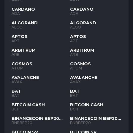
CARDANO
CARDANO
ADA
ADA
ALGORAND
ALGORAND
ALGO
ALGO
APTOS
APTOS
APT
APT
ARBITRUM
ARBITRUM
ARB
ARB
COSMOS
COSMOS
ATOM
ATOM
AVALANCHE
AVALANCHE
AVAX
AVAX
BAT
BAT
BAT
BAT
BITCOIN CASH
BITCOIN CASH
BCH
BCH
BINANCECOIN BEP20
BINANCECOIN BEP20
BNB
BNB
BNBBEP20
BNBBEP20
BITCOIN SV
BITCOIN SV