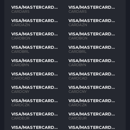
VISA/MASTERCARD
VISA/MASTERCARD
ARS
ARS
CARDARS
CARDARS
VISA/MASTERCARD
VISA/MASTERCARD
AZN
AZN
CARDAZN
CARDAZN
VISA/MASTERCARD
VISA/MASTERCARD
BGN
BGN
CARDBGN
CARDBGN
VISA/MASTERCARD
VISA/MASTERCARD
BRL
BRL
CARDBRL
CARDBRL
VISA/MASTERCARD
VISA/MASTERCARD
BYN
BYN
CARDBYN
CARDBYN
VISA/MASTERCARD
VISA/MASTERCARD
CAD
CAD
CARDCAD
CARDCAD
VISA/MASTERCARD
VISA/MASTERCARD
CNY
CNY
CARDCNY
CARDCNY
VISA/MASTERCARD
VISA/MASTERCARD
CZK
CZK
CARDCZK
CARDCZK
VISA/MASTERCARD
VISA/MASTERCARD
EUR
EUR
CARDEUR
CARDEUR
VISA/MASTERCARD
VISA/MASTERCARD