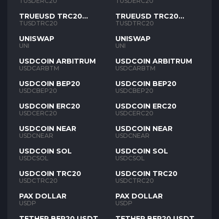
TUSD
TUSD
TUSDERC20
TUSDERC20
TRUEUSD TRC20
TRUEUSD TRC20
TUSD
TUSD
TUSDTRC20
TUSDTRC20
UNISWAP
UNISWAP
UNI
UNI
USDCOIN ARBITRUM
USDCOIN ARBITRUM
USDCARBTM
USDCARBTM
USDCOIN BEP20
USDCOIN BEP20
USDCBEP20
USDCBEP20
USDCOIN ERC20
USDCOIN ERC20
USDCERC20
USDCERC20
USDCOIN NEAR
USDCOIN NEAR
USDCNEAR
USDCNEAR
USDCOIN SOL
USDCOIN SOL
USDCSOL
USDCSOL
USDCOIN TRC20
USDCOIN TRC20
USDCTRC20
USDCTRC20
PAX DOLLAR
PAX DOLLAR
USDP
USDP
TETHER BEP20 USDT
TETHER BEP20 USDT