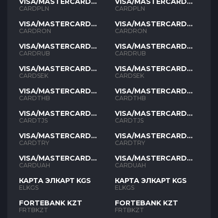
VISA/MASTERCARD
VISA/MASTERCARD
PLN
PLN
CARDPLN
CARDPLN
VISA/MASTERCARD
VISA/MASTERCARD
RON
RON
CARDRON
CARDRON
VISA/MASTERCARD
VISA/MASTERCARD
RUB
RUB
CARDRUB
CARDRUB
VISA/MASTERCARD
VISA/MASTERCARD
SEK
SEK
CARDSEK
CARDSEK
VISA/MASTERCARD
VISA/MASTERCARD
THB
THB
CARDTHB
CARDTHB
VISA/MASTERCARD
VISA/MASTERCARD
TJS
TJS
CARDTJS
CARDTJS
VISA/MASTERCARD
VISA/MASTERCARD
TYR
TYR
CARDTRY
CARDTRY
VISA/MASTERCARD
VISA/MASTERCARD
UAH
UAH
CARDUAH
CARDUAH
КАРТА ЭЛКАРТ KGS
КАРТА ЭЛКАРТ KGS
ELKGS
ELKGS
FORTEBANK KZT
FORTEBANK KZT
FRTBKZT
FRTBKZT