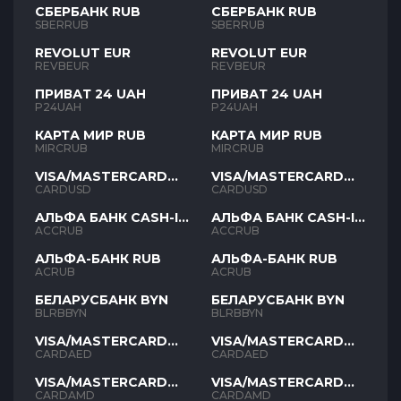
СБЕРБАНК RUB
СБЕРБАНК RUB
SBERRUB
SBERRUB
REVOLUT EUR
REVOLUT EUR
REVBEUR
REVBEUR
ПРИВАТ 24 UAH
ПРИВАТ 24 UAH
P24UAH
P24UAH
КАРТА МИР RUB
КАРТА МИР RUB
MIRCRUB
MIRCRUB
VISA/MASTERCARD
VISA/MASTERCARD
USD
USD
CARDUSD
CARDUSD
АЛЬФА БАНК CASH-IN
АЛЬФА БАНК CASH-IN
RUB
RUB
ACCRUB
ACCRUB
АЛЬФА-БАНК RUB
АЛЬФА-БАНК RUB
ACRUB
ACRUB
БЕЛАРУСБАНК BYN
БЕЛАРУСБАНК BYN
BLRBBYN
BLRBBYN
VISA/MASTERCARD
VISA/MASTERCARD
AED
AED
CARDAED
CARDAED
VISA/MASTERCARD
VISA/MASTERCARD
AMD
AMD
CARDAMD
CARDAMD