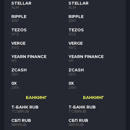
STELLAR
STELLAR
XLM
XLM
RIPPLE
RIPPLE
XRP
XRP
TEZOS
TEZOS
XTZ
XTZ
VERGE
VERGE
XVG
XVG
YEARN FINANCE
YEARN FINANCE
YFI
YFI
ZCASH
ZCASH
ZEC
ZEC
0X
0X
ZRX
ZRX
БАНКИНГ
БАНКИНГ
Т-БАНК RUB
Т-БАНК RUB
TCSBRUB
TCSBRUB
СБП RUB
СБП RUB
SBPRUB
SBPRUB