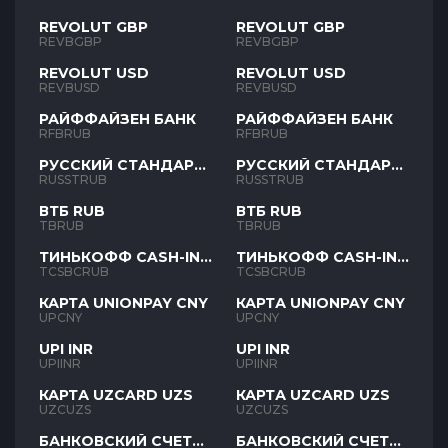
REVOLUT GBP
REVOLUT GBP
REVBGBP
REVBGBP
REVOLUT USD
REVOLUT USD
REVBUSD
REVBUSD
РАЙФФАЙЗЕН БАНК
РАЙФФАЙЗЕН БАНК
RFBRUB
RFBRUB
РУССКИЙ СТАНДАРТ
РУССКИЙ СТАНДАРТ
RUB
RUB
RUSSTRUB
RUSSTRUB
ВТБ RUB
ВТБ RUB
TBRUB
TBRUB
ТИНЬКОФФ CASH-IN
ТИНЬКОФФ CASH-IN
RUB
RUB
TCSBCRUB
TCSBCRUB
КАРТА UNIONPAY CNY
КАРТА UNIONPAY CNY
UPCNY
UPCNY
UPI INR
UPI INR
UPIINR
UPIINR
КАРТА UZCARD UZS
КАРТА UZCARD UZS
UZCUZS
UZCUZS
БАНКОВСКИЙ СЧЕТ
БАНКОВСКИЙ СЧЕТ