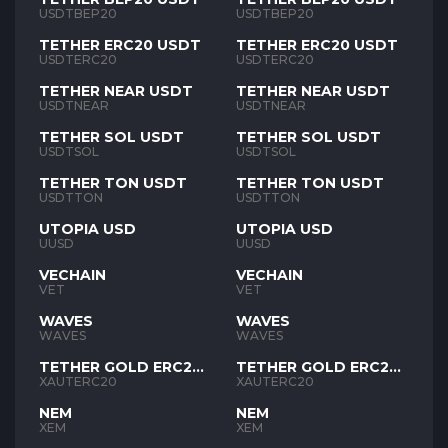
USDTBEP20
USDTBEP20
TETHER ERC20 USDT
TETHER ERC20 USDT
USDTERC20
USDTERC20
TETHER NEAR USDT
TETHER NEAR USDT
USDTNEAR
USDTNEAR
TETHER SOL USDT
TETHER SOL USDT
USDTSOL
USDTSOL
TETHER TON USDT
TETHER TON USDT
USDTTON
USDTTON
UTOPIA USD
UTOPIA USD
UUSD
UUSD
VECHAIN
VECHAIN
VET
VET
WAVES
WAVES
WAVES
WAVES
TETHER GOLD ERC20
TETHER GOLD ERC20
XAUT
XAUT
XAUTERC20
XAUTERC20
NEM
NEM
XEM
XEM