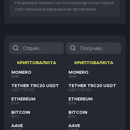
На данный момент на MoneySwap отсутствует
собственная реферальная программа.
КРИПТОВАЛЮТА
КРИПТОВАЛЮТА
MONERO
MONERO
XMR
XMR
TETHER TRC20 USDT
TETHER TRC20 USDT
USDTTRC20
USDTTRC20
ETHEREUM
ETHEREUM
ETH
ETH
BITCOIN
BITCOIN
BTC
BTC
AAVE
AAVE
AAVE
AAVE