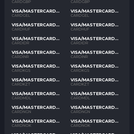
GBP
GBP
CARDGBP
CARDGBP
VISA/MASTERCARD
VISA/MASTERCARD
GEL
GEL
CARDGEL
CARDGEL
VISA/MASTERCARD
VISA/MASTERCARD
HUF
HUF
CARDHUF
CARDHUF
VISA/MASTERCARD
VISA/MASTERCARD
IDR
IDR
CARDIDR
CARDIDR
VISA/MASTERCARD
VISA/MASTERCARD
INR
INR
CARDINR
CARDINR
VISA/MASTERCARD
VISA/MASTERCARD
KGS
KGS
CARDKGS
CARDKGS
VISA/MASTERCARD
VISA/MASTERCARD
KZT
KZT
CARDKZT
CARDKZT
VISA/MASTERCARD
VISA/MASTERCARD
MDL
MDL
CARDMDL
CARDMDL
VISA/MASTERCARD
VISA/MASTERCARD
NGN
NGN
CARDNGN
CARDNGN
VISA/MASTERCARD
VISA/MASTERCARD
NOK
NOK
CARDNOK
CARDNOK