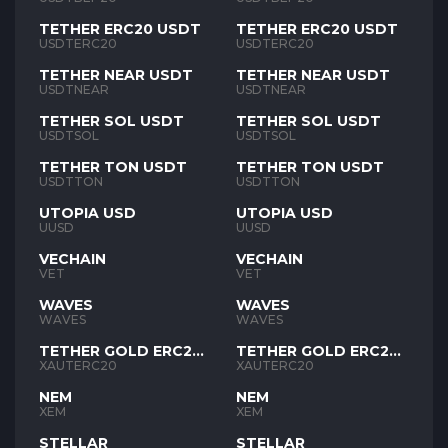
TETHER ERC20 USDT
TETHER ERC20 USDT
USDTERC20
USDTERC20
TETHER NEAR USDT
TETHER NEAR USDT
USDTNEAR
USDTNEAR
TETHER SOL USDT
TETHER SOL USDT
USDTSOL
USDTSOL
TETHER TON USDT
TETHER TON USDT
USDTTON
USDTTON
UTOPIA USD
UTOPIA USD
UUSD
UUSD
VECHAIN
VECHAIN
VET
VET
WAVES
WAVES
WAVES
WAVES
TETHER GOLD ERC20
TETHER GOLD ERC20
XAUT
XAUT
XAUTERC20
XAUTERC20
NEM
NEM
XEM
XEM
STELLAR
STELLAR