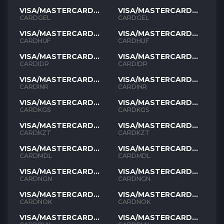
VISA/MASTERCARD
VISA/MASTERCARD
GEL
GEL
CARDGEL
CARDGEL
VISA/MASTERCARD
VISA/MASTERCARD
HUF
HUF
CARDHUF
CARDHUF
VISA/MASTERCARD
VISA/MASTERCARD
IDR
IDR
CARDIDR
CARDIDR
VISA/MASTERCARD
VISA/MASTERCARD
INR
INR
CARDINR
CARDINR
VISA/MASTERCARD
VISA/MASTERCARD
KGS
KGS
CARDKGS
CARDKGS
VISA/MASTERCARD
VISA/MASTERCARD
KZT
KZT
CARDKZT
CARDKZT
VISA/MASTERCARD
VISA/MASTERCARD
MDL
MDL
CARDMDL
CARDMDL
VISA/MASTERCARD
VISA/MASTERCARD
NGN
NGN
CARDNGN
CARDNGN
VISA/MASTERCARD
VISA/MASTERCARD
NOK
NOK
CARDNOK
CARDNOK
VISA/MASTERCARD
VISA/MASTERCARD