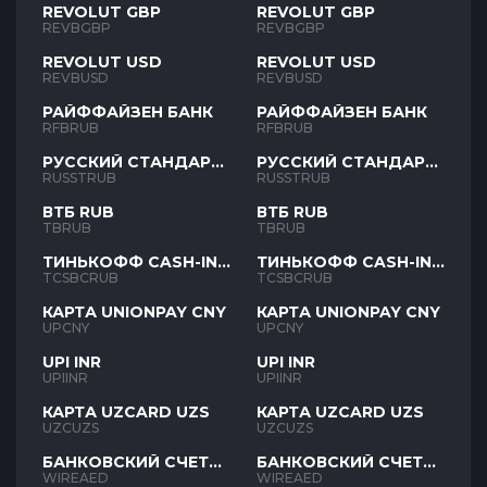
REVOLUT GBP
REVOLUT GBP
REVBGBP
REVBGBP
REVOLUT USD
REVOLUT USD
REVBUSD
REVBUSD
РАЙФФАЙЗЕН БАНК
РАЙФФАЙЗЕН БАНК
RFBRUB
RFBRUB
РУССКИЙ СТАНДАРТ
РУССКИЙ СТАНДАРТ
RUB
RUB
RUSSTRUB
RUSSTRUB
ВТБ RUB
ВТБ RUB
TBRUB
TBRUB
ТИНЬКОФФ CASH-IN
ТИНЬКОФФ CASH-IN
RUB
RUB
TCSBCRUB
TCSBCRUB
КАРТА UNIONPAY CNY
КАРТА UNIONPAY CNY
UPCNY
UPCNY
UPI INR
UPI INR
UPIINR
UPIINR
КАРТА UZCARD UZS
КАРТА UZCARD UZS
UZCUZS
UZCUZS
БАНКОВСКИЙ СЧЕТ
БАНКОВСКИЙ СЧЕТ
AED
AED
WIREAED
WIREAED