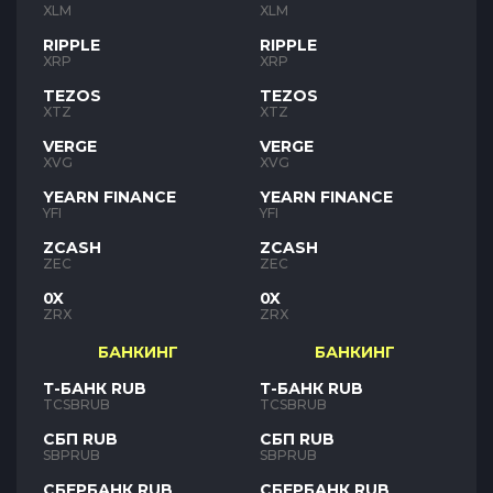
XLM
XLM
RIPPLE
RIPPLE
XRP
XRP
TEZOS
TEZOS
XTZ
XTZ
VERGE
VERGE
XVG
XVG
YEARN FINANCE
YEARN FINANCE
YFI
YFI
ZCASH
ZCASH
ZEC
ZEC
0X
0X
ZRX
ZRX
БАНКИНГ
БАНКИНГ
Т-БАНК RUB
Т-БАНК RUB
TCSBRUB
TCSBRUB
СБП RUB
СБП RUB
SBPRUB
SBPRUB
СБЕРБАНК RUB
СБЕРБАНК RUB