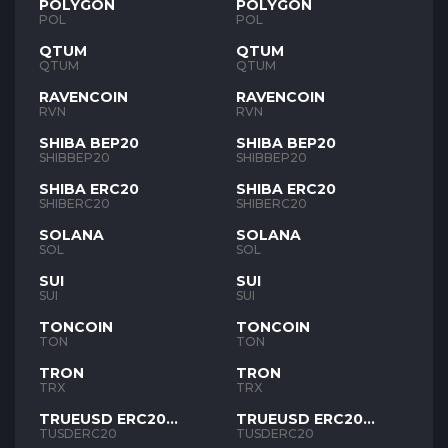
POLYGON
POLYGON
POL
POL
QTUM
QTUM
QTUM
QTUM
RAVENCOIN
RAVENCOIN
RVN
RVN
SHIBA BEP20
SHIBA BEP20
SHIBBEP20
SHIBBEP20
SHIBA ERC20
SHIBA ERC20
SHIBERC20
SHIBERC20
SOLANA
SOLANA
SOL
SOL
SUI
SUI
SUI
SUI
TONCOIN
TONCOIN
TON
TON
TRON
TRON
TRX
TRX
TRUEUSD ERC20
TRUEUSD ERC20
TUSD
TUSD
TUSDERC20
TUSDERC20