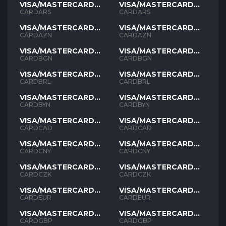
VISA/MASTERCARD
VISA/MASTERCARD
ARS
ARS
CARDARS
CARDARS
VISA/MASTERCARD
VISA/MASTERCARD
AZN
AZN
CARDAZN
CARDAZN
VISA/MASTERCARD
VISA/MASTERCARD
BGN
BGN
CARDBGN
CARDBGN
VISA/MASTERCARD
VISA/MASTERCARD
BRL
BRL
CARDBRL
CARDBRL
VISA/MASTERCARD
VISA/MASTERCARD
BYN
BYN
CARDBYN
CARDBYN
VISA/MASTERCARD
VISA/MASTERCARD
CAD
CAD
CARDCAD
CARDCAD
VISA/MASTERCARD
VISA/MASTERCARD
CNY
CNY
CARDCNY
CARDCNY
VISA/MASTERCARD
VISA/MASTERCARD
CZK
CZK
CARDCZK
CARDCZK
VISA/MASTERCARD
VISA/MASTERCARD
EUR
EUR
CARDEUR
CARDEUR
VISA/MASTERCARD
VISA/MASTERCARD
GBP
GBP
CARDGBP
CARDGBP