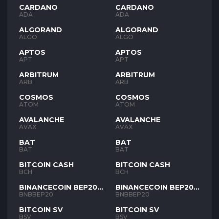
CARDANO
CARDANO
ADA
ADA
ALGORAND
ALGORAND
ALGO
ALGO
APTOS
APTOS
APT
APT
ARBITRUM
ARBITRUM
ARB
ARB
COSMOS
COSMOS
ATOM
ATOM
AVALANCHE
AVALANCHE
AVAX
AVAX
BAT
BAT
BAT
BAT
BITCOIN CASH
BITCOIN CASH
BCH
BCH
BINANCECOIN BEP20
BINANCECOIN BEP20
BNB
BNB
BNBBEP20
BNBBEP20
BITCOIN SV
BITCOIN SV
BSV
BSV