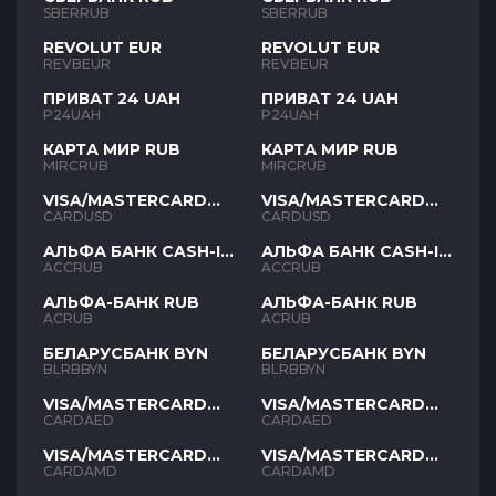
SBERRUB
SBERRUB
REVOLUT EUR
REVOLUT EUR
REVBEUR
REVBEUR
ПРИВАТ 24 UAH
ПРИВАТ 24 UAH
P24UAH
P24UAH
КАРТА МИР RUB
КАРТА МИР RUB
MIRCRUB
MIRCRUB
VISA/MASTERCARD
VISA/MASTERCARD
USD
USD
CARDUSD
CARDUSD
АЛЬФА БАНК CASH-IN
АЛЬФА БАНК CASH-IN
RUB
RUB
ACCRUB
ACCRUB
АЛЬФА-БАНК RUB
АЛЬФА-БАНК RUB
ACRUB
ACRUB
БЕЛАРУСБАНК BYN
БЕЛАРУСБАНК BYN
BLRBBYN
BLRBBYN
VISA/MASTERCARD
VISA/MASTERCARD
AED
AED
CARDAED
CARDAED
VISA/MASTERCARD
VISA/MASTERCARD
AMD
AMD
CARDAMD
CARDAMD