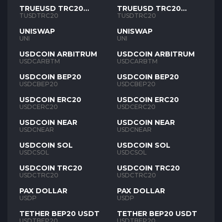
TRUEUSD TRC20
TRUEUSD TRC20
TUSD
TUSD
TUSDTRC20
TUSDTRC20
UNISWAP
UNISWAP
UNI
UNI
USDCOIN ARBITRUM
USDCOIN ARBITRUM
USDCARBTM
USDCARBTM
USDCOIN BEP20
USDCOIN BEP20
USDCBEP20
USDCBEP20
USDCOIN ERC20
USDCOIN ERC20
USDCERC20
USDCERC20
USDCOIN NEAR
USDCOIN NEAR
USDCNEAR
USDCNEAR
USDCOIN SOL
USDCOIN SOL
USDCSOL
USDCSOL
USDCOIN TRC20
USDCOIN TRC20
USDCTRC20
USDCTRC20
PAX DOLLAR
PAX DOLLAR
USDP
USDP
TETHER BEP20 USDT
TETHER BEP20 USDT
USDTBEP20
USDTBEP20