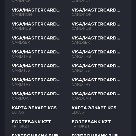
PLN
PLN
CARDPLN
CARDPLN
VISA/MASTERCARD
VISA/MASTERCARD
RON
RON
CARDRON
CARDRON
VISA/MASTERCARD
VISA/MASTERCARD
RUB
RUB
CARDRUB
CARDRUB
VISA/MASTERCARD
VISA/MASTERCARD
SEK
SEK
CARDSEK
CARDSEK
VISA/MASTERCARD
VISA/MASTERCARD
THB
THB
CARDTHB
CARDTHB
VISA/MASTERCARD
VISA/MASTERCARD
TJS
TJS
CARDTJS
CARDTJS
VISA/MASTERCARD
VISA/MASTERCARD
TYR
TYR
CARDTRY
CARDTRY
VISA/MASTERCARD
VISA/MASTERCARD
UAH
UAH
CARDUAH
CARDUAH
КАРТА ЭЛКАРТ KGS
КАРТА ЭЛКАРТ KGS
ELKGS
ELKGS
FORTEBANK KZT
FORTEBANK KZT
FRTBKZT
FRTBKZT
ГАЗПРОМБАНК RUB
ГАЗПРОМБАНК RUB