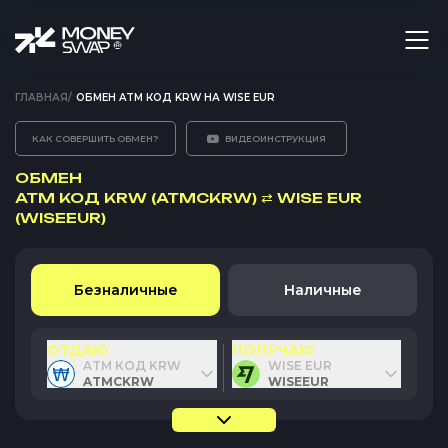
ГЛАВНАЯ
/
ОБМЕН ATM КОД KRW НА WISE EUR
КАК СОВЕРШИТЬ ОБМЕН?
ВИДЕОИНСТРУКЦИЯ
ОБМЕН
ATM КОД KRW (ATMCKRW)
⇄
WISE EUR
(WISEEUR)
Безналичные
Наличные
ОТДАЮ
ПОЛУЧАЮ
ATM КОД KRW
WISE EUR
ATMCKRW
WISEEUR