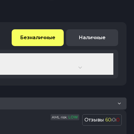
Безналичные
Наличные
AML risk:
LOW
Отзывы
60
0
0
|
|