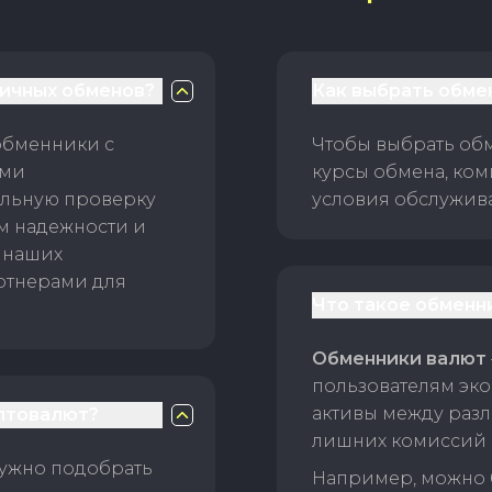
личных обменов?
Как выбрать обме
обменники с
Чтобы выбрать об
ами
курсы обмена, ком
ельную проверку
условия обслужив
ам надежности и
 наших
ртнерами для
Что такое обменн
Обменники валют
пользователям эко
активы между раз
птовалют?
лишних комиссий 
нужно подобрать
Например, можно 