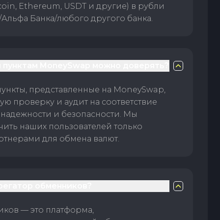
oin, Ethereum, USDT и другие) в рубли
/Альфа Банка/любого другого банка.
 пунктам MoneySwap можно доверять?
пункты, представленные на MoneySwap,
ую проверку и аудит на соответствие
 надежности и безопасности. Мы
чить наших пользователей только
тнерами для обмена валют.
грегатор обменников?
ков — это платформа,