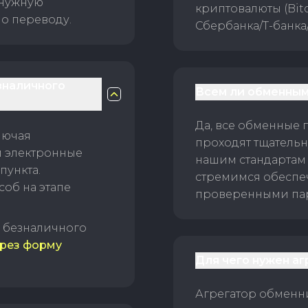
 нужную
криптовалюты (Bitc
о переводу.
Сбербанка/Т-банка
зналичного
Всем ли обменным
Да, все обменные 
лючая
проходят тщательн
и электронные
нашим стандартам
пункта.
стремимся обеспе
об на этапе
проверенными пар
б безналичного
рез форму
Для чего нужен а
Агрегатор обменни