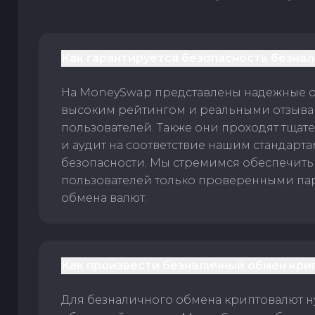
Как гарантируется безопасность безна
На MoneySwap представлены надежные 
высоким рейтингом и реальными отзыв
пользователей. Также они проходят тщат
и аудит на соответствие нашим стандарт
безопасности. Мы стремимся обеспечить
пользователей только проверенными па
обмена валют.
Как произвести безналичный обмен кри
Для безналичного обмена криптовалют 