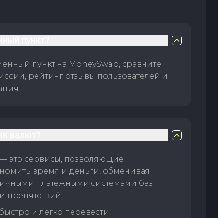
нный пункт?
менный пункт на MoneySwap, сравните
иссии, рейтинг отзывы пользователей и
ания.
ик валют?
— это сервисы, позволяющие
номить время и деньги, обменивая
личными платежными системами без
и препятствий.
быстро и легко перевести