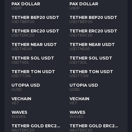
PAX DOLLAR
PAX DOLLAR
USDP
USDP
TETHER BEP20 USDT
TETHER BEP20 USDT
USDTBEP20
USDTBEP20
TETHER ERC20 USDT
TETHER ERC20 USDT
USDTERC20
USDTERC20
TETHER NEAR USDT
TETHER NEAR USDT
USDTNEAR
USDTNEAR
TETHER SOL USDT
TETHER SOL USDT
USDTSOL
USDTSOL
TETHER TON USDT
TETHER TON USDT
USDTTON
USDTTON
UTOPIA USD
UTOPIA USD
UUSD
UUSD
VECHAIN
VECHAIN
VET
VET
WAVES
WAVES
WAVES
WAVES
TETHER GOLD ERC20
TETHER GOLD ERC20
XAUT
XAUT
XAUTERC20
XAUTERC20