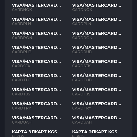
VISA/MASTERCARD
VISA/MASTERCARD
NOK
NOK
CARDNOK
CARDNOK
VISA/MASTERCARD
VISA/MASTERCARD
PLN
PLN
CARDPLN
CARDPLN
VISA/MASTERCARD
VISA/MASTERCARD
RON
RON
CARDRON
CARDRON
VISA/MASTERCARD
VISA/MASTERCARD
RUB
RUB
CARDRUB
CARDRUB
VISA/MASTERCARD
VISA/MASTERCARD
SEK
SEK
CARDSEK
CARDSEK
VISA/MASTERCARD
VISA/MASTERCARD
THB
THB
CARDTHB
CARDTHB
VISA/MASTERCARD
VISA/MASTERCARD
TJS
TJS
CARDTJS
CARDTJS
VISA/MASTERCARD
VISA/MASTERCARD
TYR
TYR
CARDTRY
CARDTRY
VISA/MASTERCARD
VISA/MASTERCARD
UAH
UAH
CARDUAH
CARDUAH
КАРТА ЭЛКАРТ KGS
КАРТА ЭЛКАРТ KGS
ELKGS
ELKGS