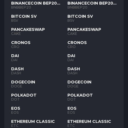
BINANCECOIN BEP20
BINANCECOIN BEP20
BNB
BNB
BNBBEP20
BNBBEP20
BITCOIN SV
BITCOIN SV
BSV
BSV
PANCAKESWAP
PANCAKESWAP
CAKE
CAKE
CRONOS
CRONOS
CRO
CRO
DAI
DAI
DAI
DAI
DASH
DASH
DASH
DASH
DOGECOIN
DOGECOIN
DOGE
DOGE
POLKADOT
POLKADOT
DOT
DOT
EOS
EOS
EOS
EOS
ETHEREUM CLASSIC
ETHEREUM CLASSIC
ETC
ETC