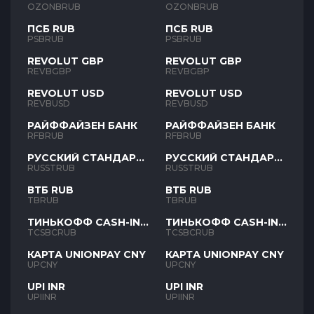
OZONBRUB
OZONBRUB
ПСБ RUB
ПСБ RUB
PSBRUB
PSBRUB
REVOLUT GBP
REVOLUT GBP
REVBGBP
REVBGBP
REVOLUT USD
REVOLUT USD
REVBUSD
REVBUSD
РАЙФФАЙЗЕН БАНК
РАЙФФАЙЗЕН БАНК
RFBRUB
RFBRUB
РУССКИЙ СТАНДАРТ
РУССКИЙ СТАНДАРТ
RUB
RUB
RUSSTRUB
RUSSTRUB
ВТБ RUB
ВТБ RUB
TBRUB
TBRUB
ТИНЬКОФФ CASH-IN
ТИНЬКОФФ CASH-IN
RUB
RUB
TCSBCRUB
TCSBCRUB
КАРТА UNIONPAY CNY
КАРТА UNIONPAY CNY
UPCNY
UPCNY
UPI INR
UPI INR
UPIINR
UPIINR