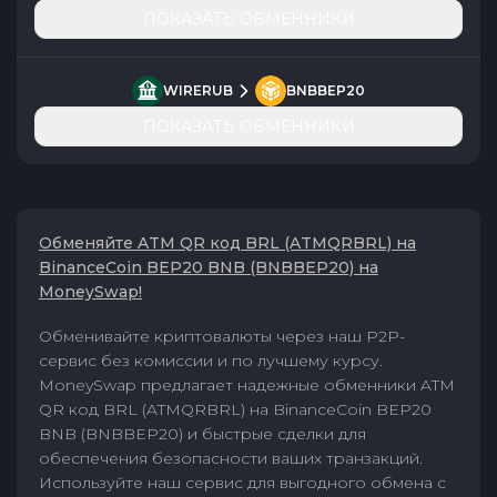
ПОКАЗАТЬ ОБМЕННИКИ
WIRERUB
BNBBEP20
ПОКАЗАТЬ ОБМЕННИКИ
Обменяйте ATM QR код BRL (ATMQRBRL) на
BinanceCoin BEP20 BNB (BNBBEP20) на
MoneySwap!
Обменивайте криптовалюты через наш P2P-
сервис без комиссии и по лучшему курсу.
MoneySwap предлагает надежные обменники ATM
QR код BRL (ATMQRBRL) на BinanceCoin BEP20
BNB (BNBBEP20) и быстрые сделки для
обеспечения безопасности ваших транзакций.
Используйте наш сервис для выгодного обмена с