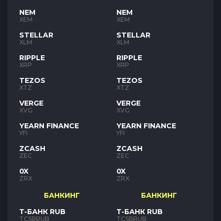
NEM
NEM
XEM
XEM
STELLAR
STELLAR
XLM
XLM
RIPPLE
RIPPLE
XRP
XRP
TEZOS
TEZOS
XTZ
XTZ
VERGE
VERGE
XVG
XVG
YEARN FINANCE
YEARN FINANCE
YFI
YFI
ZCASH
ZCASH
ZEC
ZEC
0X
0X
ZRX
ZRX
БАНКИНГ
БАНКИНГ
Т-БАНК RUB
Т-БАНК RUB
TCSBRUB
TCSBRUB