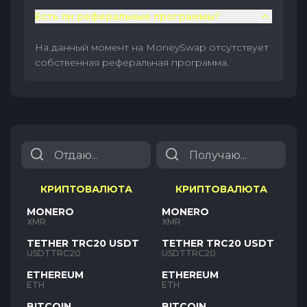
Есть ли реферальные программы?
На данный момент на MoneySwap отсутствует
собственная реферальная программа.
КРИПТОВАЛЮТА
КРИПТОВАЛЮТА
MONERO
MONERO
XMR
XMR
TETHER TRC20 USDT
TETHER TRC20 USDT
USDTTRC20
USDTTRC20
ETHEREUM
ETHEREUM
ETH
ETH
BITCOIN
BITCOIN