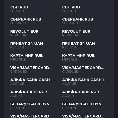
СБП RUB
СБП RUB
SBPRUB
SBPRUB
СБЕРБАНК RUB
СБЕРБАНК RUB
SBERRUB
SBERRUB
REVOLUT EUR
REVOLUT EUR
REVBEUR
REVBEUR
ПРИВАТ 24 UAH
ПРИВАТ 24 UAH
P24UAH
P24UAH
КАРТА МИР RUB
КАРТА МИР RUB
MIRCRUB
MIRCRUB
VISA/MASTERCARD
VISA/MASTERCARD
USD
USD
CARDUSD
CARDUSD
АЛЬФА БАНК CASH-IN
АЛЬФА БАНК CASH-IN
RUB
RUB
ACCRUB
ACCRUB
АЛЬФА-БАНК RUB
АЛЬФА-БАНК RUB
ACRUB
ACRUB
БЕЛАРУСБАНК BYN
БЕЛАРУСБАНК BYN
BLRBBYN
BLRBBYN
VISA/MASTERCARD
VISA/MASTERCARD