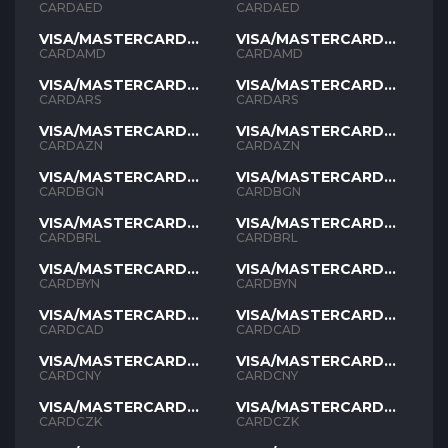
AED
AED
CARDAED
CARDAED
VISA/MASTERCARD
VISA/MASTERCARD
AMD
AMD
CARDAMD
CARDAMD
VISA/MASTERCARD
VISA/MASTERCARD
ARS
ARS
CARDARS
CARDARS
VISA/MASTERCARD
VISA/MASTERCARD
AZN
AZN
CARDAZN
CARDAZN
VISA/MASTERCARD
VISA/MASTERCARD
BGN
BGN
CARDBGN
CARDBGN
VISA/MASTERCARD
VISA/MASTERCARD
BRL
BRL
CARDBRL
CARDBRL
VISA/MASTERCARD
VISA/MASTERCARD
BYN
BYN
CARDBYN
CARDBYN
VISA/MASTERCARD
VISA/MASTERCARD
CAD
CAD
CARDCAD
CARDCAD
VISA/MASTERCARD
VISA/MASTERCARD
CNY
CNY
CARDCNY
CARDCNY
VISA/MASTERCARD
VISA/MASTERCARD
CZK
CZK
CARDCZK
CARDCZK