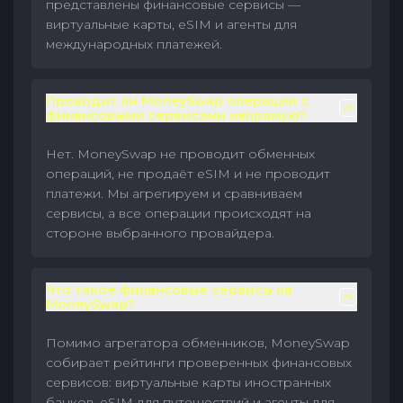
представлены финансовые сервисы —
виртуальные карты, eSIM и агенты для
международных платежей.
Проводит ли MoneySwap операции с
финансовыми сервисами напрямую?
Нет. MoneySwap не проводит обменных
операций, не продаёт eSIM и не проводит
платежи. Мы агрегируем и сравниваем
сервисы, а все операции происходят на
стороне выбранного провайдера.
Что такое финансовые сервисы на
MoneySwap?
Помимо агрегатора обменников, MoneySwap
собирает рейтинги проверенных финансовых
сервисов: виртуальные карты иностранных
банков, eSIM для путешествий и агенты для