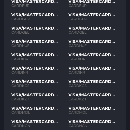
VISA/MASTERCARD
VISA/MASTERCARD
EUR
EUR
CARDEUR
CARDEUR
VISA/MASTERCARD
VISA/MASTERCARD
GBP
GBP
CARDGBP
CARDGBP
VISA/MASTERCARD
VISA/MASTERCARD
GEL
GEL
CARDGEL
CARDGEL
VISA/MASTERCARD
VISA/MASTERCARD
HUF
HUF
CARDHUF
CARDHUF
VISA/MASTERCARD
VISA/MASTERCARD
IDR
IDR
CARDIDR
CARDIDR
VISA/MASTERCARD
VISA/MASTERCARD
INR
INR
CARDINR
CARDINR
VISA/MASTERCARD
VISA/MASTERCARD
KGS
KGS
CARDKGS
CARDKGS
VISA/MASTERCARD
VISA/MASTERCARD
KZT
KZT
CARDKZT
CARDKZT
VISA/MASTERCARD
VISA/MASTERCARD
MDL
MDL
CARDMDL
CARDMDL
VISA/MASTERCARD
VISA/MASTERCARD
NGN
NGN
CARDNGN
CARDNGN