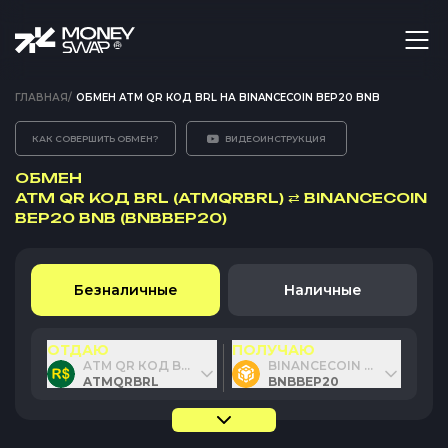
ГЛАВНАЯ
/
ОБМЕН ATM QR КОД BRL НА BINANCECOIN BEP20 BNB
КАК СОВЕРШИТЬ ОБМЕН?
ВИДЕОИНСТРУКЦИЯ
ОБМЕН
ATM QR КОД BRL (ATMQRBRL)
⇄
BINANCECOIN
BEP20 BNB (BNBBEP20)
Безналичные
Наличные
ОТДАЮ
ПОЛУЧАЮ
ATM QR КОД BRL
BINANCECOIN BEP20 BNB
ATMQRBRL
BNBBEP20