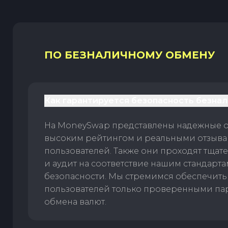
ПО БЕЗНАЛИЧНОМУ ОБМЕНУ
Как гарантируется безопасность безна
На MoneySwap представлены надежные 
высоким рейтингом и реальными отзыв
пользователей. Также они проходят тщат
и аудит на соответствие нашим стандарт
безопасности. Мы стремимся обеспечить
пользователей только проверенными па
обмена валют.