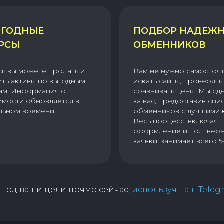
ГОДНЫЕ
ПОДБОР НАДЕЖ
РСЫ
ОБМЕННИКОВ
сь вы можете продать и
Вам не нужно самостоя
ить активы по выгодным
искать сайты, проверять 
ам. Информация о
сравнивать цены. Мы сд
имости обновляется в
за вас, предоставив спи
льном времени.
обменников с лучшими 
Весь процесс, включая
оформление и подтвер
заявки, занимает всего 5
под ваши цели прямо сейчас,
используя наш Teleg