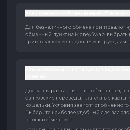
Как произвести безналичный обмен кри
Для безналичного обмена криптовалют 
обменный пункт на MoneySwap, выбрать
криптовалюту и следовать инструкциям п
Какие способы оплаты доступны для бе
обмена?
Доступны различные способы оплаты, вк
банковские переводы, платежные карты 
кошельки. Условия зависят от обменного 
Выберите наиболее удобный для вас спос
поиска обменника.
Если вы не нашли нужный для вас спосо