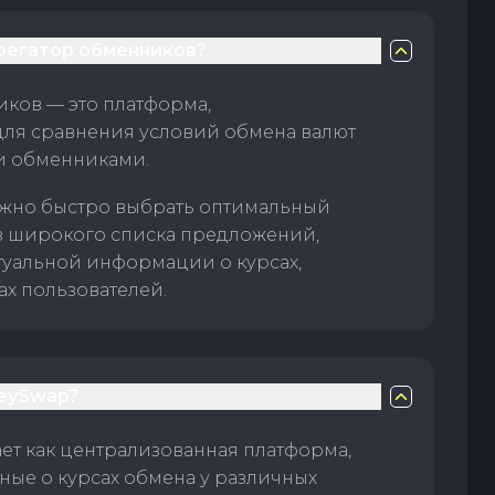
грегатор обменников?
ков — это платформа,
для сравнения условий обмена валют
и обменниками.
жно быстро выбрать оптимальный
з широкого списка предложений,
туальной информации о курсах,
ах пользователей.
eySwap?
т как централизованная платформа,
ые о курсах обмена у различных