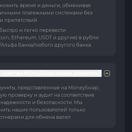
номить время и деньги, обменивая
личными платежными системами без
и препятствий.
быстро и легко перевести
oin, Ethereum, USDT и другие) в рубли
/Альфа Банка/любого другого банка.
 пунктам MoneySwap можно доверять?
пункты, представленные на MoneySwap,
ую проверку и аудит на соответствие
 надежности и безопасности. Мы
чить наших пользователей только
тнерами для обмена валют.