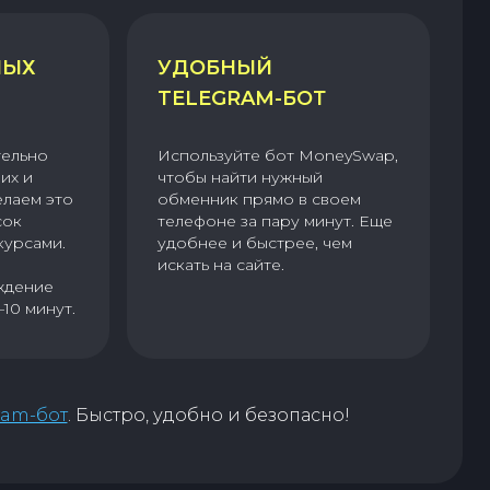
НЫХ
УДОБНЫЙ
TELEGRAM-БОТ
тельно
Используйте бот MoneySwap,
их и
чтобы найти нужный
елаем это
обменник прямо в своем
сок
телефоне за пару минут. Еще
курсами.
удобнее и быстрее, чем
искать на сайте.
ждение
–10 минут.
ram-бот
. Быстро, удобно и безопасно!