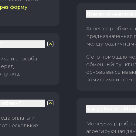
рез форму
Для чего нужен а
Агрегатор обменни
предназначенная 
?
между различным
С его помощью мо
ика и способа
обменный пункт и
перед
основываясь на ак
пункта.
комиссиях и отзыв
 обмен?
Как работает Mon
тода оплаты и
MoneySwap работае
 от нескольких
агрегирующая данн