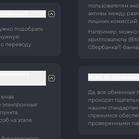
пользователям эко
активы между раз
птовалют?
лишних комиссий 
нужно подобрать
Например, можно 
 нужную
криптовалюты (Bitc
о переводу.
Сбербанка/Т-банка
зналичного
Всем ли обменным
Да, все обменные 
лючая
проходят тщательн
и электронные
нашим стандартам
пункта.
стремимся обеспе
об на этапе
проверенными пар
б безналичного