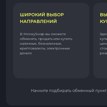
ШИРОКИЙ ВЫБОР
ВЫ
НАПРАВЛЕНИЙ
КУ
В MoneySwap вы сможете
Зде
обменять, продать или купить
куп
наличные, безналичные,
цен
криптовалюты, электронные
сто
деньги.
реа
Начните подбирать обменный пункт 