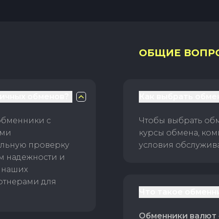
ОБЩИЕ ВОПР
личных обменов?
Как выбрать обме
обменники с
Чтобы выбрать об
ами
курсы обмена, ком
ельную проверку
условия обслужив
ам надежности и
 наших
ртнерами для
Что такое обменн
Обменники валют