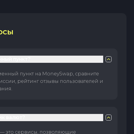
ОСЫ
нный пункт?
менный пункт на MoneySwap, сравните
иссии, рейтинг отзывы пользователей и
ания.
ик валют?
— это сервисы, позволяющие