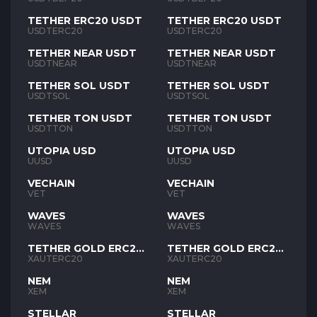
TETHER ERC20 USDT
TETHER ERC20 USDT
USDTERC20
USDTERC20
TETHER NEAR USDT
TETHER NEAR USDT
USDTNEAR
USDTNEAR
TETHER SOL USDT
TETHER SOL USDT
USDTSOL
USDTSOL
TETHER TON USDT
TETHER TON USDT
USDTTON
USDTTON
UTOPIA USD
UTOPIA USD
UUSD
UUSD
VECHAIN
VECHAIN
VET
VET
WAVES
WAVES
WAVES
WAVES
TETHER GOLD ERC20
TETHER GOLD ERC20
XAUT
XAUT
XAUTERC20
XAUTERC20
NEM
NEM
XEM
XEM
STELLAR
STELLAR