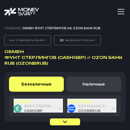
ГЛАВНАЯ
/
ОБМЕН ФУНТ СТЕРЛИНГОВ НА OZON БАНК RUB
КАК СОВЕРШИТЬ ОБМЕН?
ВИДЕОИНСТРУКЦИЯ
ОБМЕН
ФУНТ СТЕРЛИНГОВ (CASHGBP)
⇄
OZON БАНК
RUB (OZONBRUB)
Безналичные
Наличные
ОТДАЮ
ПОЛУЧАЮ
ФУНТ СТЕРЛИНГОВ
OZON БАНК RUB
CASHGBP
OZONBRUB