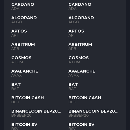
CARDANO
CARDANO
ADA
ADA
ALGORAND
ALGORAND
ALGO
ALGO
APTOS
APTOS
APT
APT
ARBITRUM
ARBITRUM
ARB
ARB
COSMOS
COSMOS
ATOM
ATOM
AVALANCHE
AVALANCHE
AVAX
AVAX
BAT
BAT
BAT
BAT
BITCOIN CASH
BITCOIN CASH
BCH
BCH
BINANCECOIN BEP20
BINANCECOIN BEP20
BNB
BNB
BNBBEP20
BNBBEP20
BITCOIN SV
BITCOIN SV
BSV
BSV