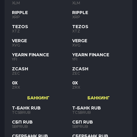
XLM
XLM
RIPPLE
RIPPLE
XRP
XRP
TEZOS
TEZOS
XTZ
XTZ
VERGE
VERGE
XVG
XVG
YEARN FINANCE
YEARN FINANCE
YFI
YFI
ZCASH
ZCASH
ZEC
ZEC
0X
0X
ZRX
ZRX
БАНКИНГ
БАНКИНГ
Т-БАНК RUB
Т-БАНК RUB
TCSBRUB
TCSBRUB
СБП RUB
СБП RUB
SBPRUB
SBPRUB
СБЕРБАНК RUB
СБЕРБАНК RUB