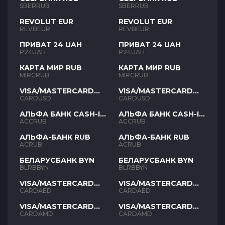
SBERRUB
SBERRUB
REVOLUT EUR
REVOLUT EUR
REVBEUR
REVBEUR
ПРИВАТ 24 UAH
ПРИВАТ 24 UAH
P24UAH
P24UAH
КАРТА МИР RUB
КАРТА МИР RUB
MIRCRUB
MIRCRUB
VISA/MASTERCARD
VISA/MASTERCARD
USD
USD
CARDUSD
CARDUSD
АЛЬФА БАНК CASH-IN
АЛЬФА БАНК CASH-IN
RUB
RUB
ACCRUB
ACCRUB
АЛЬФА-БАНК RUB
АЛЬФА-БАНК RUB
ACRUB
ACRUB
БЕЛАРУСБАНК BYN
БЕЛАРУСБАНК BYN
BLRBBYN
BLRBBYN
VISA/MASTERCARD
VISA/MASTERCARD
AED
AED
CARDAED
CARDAED
VISA/MASTERCARD
VISA/MASTERCARD
AMD
AMD
CARDAMD
CARDAMD