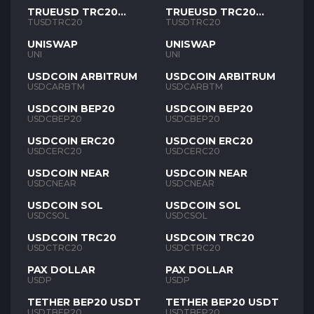
TRUEUSD TRC20
TRUEUSD TRC20
TUSD
TUSD
TUSDTRC20
TUSDTRC20
UNISWAP
UNISWAP
UNI
UNI
USDCOIN ARBITRUM
USDCOIN ARBITRUM
USDCARBTM
USDCARBTM
USDCOIN BEP20
USDCOIN BEP20
USDCBEP20
USDCBEP20
USDCOIN ERC20
USDCOIN ERC20
USDCERC20
USDCERC20
USDCOIN NEAR
USDCOIN NEAR
USDCNEAR
USDCNEAR
USDCOIN SOL
USDCOIN SOL
USDCSOL
USDCSOL
USDCOIN TRC20
USDCOIN TRC20
USDCTRC20
USDCTRC20
PAX DOLLAR
PAX DOLLAR
USDP
USDP
TETHER BEP20 USDT
TETHER BEP20 USDT
USDTBEP20
USDTBEP20