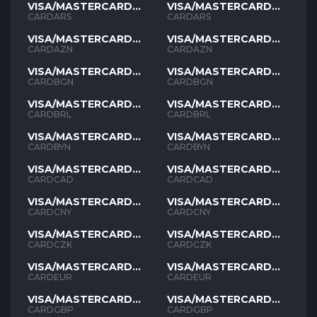
VISA/MASTERCARD
VISA/MASTERCARD
ARS
ARS
CARDARS
CARDARS
VISA/MASTERCARD
VISA/MASTERCARD
AZN
AZN
CARDAZN
CARDAZN
VISA/MASTERCARD
VISA/MASTERCARD
BGN
BGN
CARDBGN
CARDBGN
VISA/MASTERCARD
VISA/MASTERCARD
BRL
BRL
CARDBRL
CARDBRL
VISA/MASTERCARD
VISA/MASTERCARD
BYN
BYN
CARDBYN
CARDBYN
VISA/MASTERCARD
VISA/MASTERCARD
CAD
CAD
CARDCAD
CARDCAD
VISA/MASTERCARD
VISA/MASTERCARD
CNY
CNY
CARDCNY
CARDCNY
VISA/MASTERCARD
VISA/MASTERCARD
CZK
CZK
CARDCZK
CARDCZK
VISA/MASTERCARD
VISA/MASTERCARD
EUR
EUR
CARDEUR
CARDEUR
VISA/MASTERCARD
VISA/MASTERCARD
GBP
GBP
CARDGBP
CARDGBP