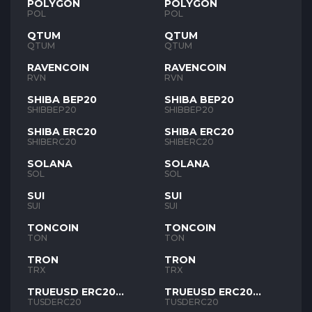
POLYGON
POLYGON
POL
POL
QTUM
QTUM
QTUM
QTUM
RAVENCOIN
RAVENCOIN
RVN
RVN
SHIBA BEP20
SHIBA BEP20
SHIBBEP20
SHIBBEP20
SHIBA ERC20
SHIBA ERC20
SHIBERC20
SHIBERC20
SOLANA
SOLANA
SOL
SOL
SUI
SUI
SUI
SUI
TONCOIN
TONCOIN
TON
TON
TRON
TRON
TRX
TRX
TRUEUSD ERC20
TRUEUSD ERC20
TUSD
TUSD
TUSDERC20
TUSDERC20