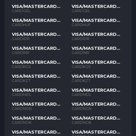
VISA/MASTERCARD
VISA/MASTERCARD
GEL
GEL
CARDGEL
CARDGEL
VISA/MASTERCARD
VISA/MASTERCARD
HUF
HUF
CARDHUF
CARDHUF
VISA/MASTERCARD
VISA/MASTERCARD
IDR
IDR
CARDIDR
CARDIDR
VISA/MASTERCARD
VISA/MASTERCARD
INR
INR
CARDINR
CARDINR
VISA/MASTERCARD
VISA/MASTERCARD
KGS
KGS
CARDKGS
CARDKGS
VISA/MASTERCARD
VISA/MASTERCARD
KZT
KZT
CARDKZT
CARDKZT
VISA/MASTERCARD
VISA/MASTERCARD
MDL
MDL
CARDMDL
CARDMDL
VISA/MASTERCARD
VISA/MASTERCARD
NGN
NGN
CARDNGN
CARDNGN
VISA/MASTERCARD
VISA/MASTERCARD
NOK
NOK
CARDNOK
CARDNOK
VISA/MASTERCARD
VISA/MASTERCARD