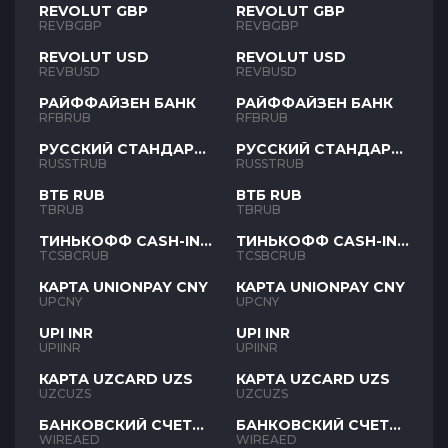
REVOLUT GBP
REVOLUT GBP
REVBGBP
REVBGBP
REVOLUT USD
REVOLUT USD
REVBUSD
REVBUSD
РАЙФФАЙЗЕН БАНК
РАЙФФАЙЗЕН БАНК
RFBRUB
RFBRUB
РУССКИЙ СТАНДАРТ
РУССКИЙ СТАНДАРТ
RUB
RUB
RUSSTRUB
RUSSTRUB
ВТБ RUB
ВТБ RUB
TBRUB
TBRUB
ТИНЬКОФФ CASH-IN
ТИНЬКОФФ CASH-IN
RUB
RUB
TCSBCRUB
TCSBCRUB
КАРТА UNIONPAY CNY
КАРТА UNIONPAY CNY
UPCNY
UPCNY
UPI INR
UPI INR
UPIINR
UPIINR
КАРТА UZCARD UZS
КАРТА UZCARD UZS
UZCUZS
UZCUZS
БАНКОВСКИЙ СЧЕТ
БАНКОВСКИЙ СЧЕТ
AED
AED
WIREAED
WIREAED