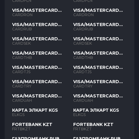
PLN
PLN
CARDPLN
CARDPLN
VISA/MASTERCARD
VISA/MASTERCARD
RON
RON
CARDRON
CARDRON
VISA/MASTERCARD
VISA/MASTERCARD
RUB
RUB
CARDRUB
CARDRUB
VISA/MASTERCARD
VISA/MASTERCARD
SEK
SEK
CARDSEK
CARDSEK
VISA/MASTERCARD
VISA/MASTERCARD
THB
THB
CARDTHB
CARDTHB
VISA/MASTERCARD
VISA/MASTERCARD
TJS
TJS
CARDTJS
CARDTJS
VISA/MASTERCARD
VISA/MASTERCARD
TYR
TYR
CARDTRY
CARDTRY
VISA/MASTERCARD
VISA/MASTERCARD
UAH
UAH
CARDUAH
CARDUAH
КАРТА ЭЛКАРТ KGS
КАРТА ЭЛКАРТ KGS
ELKGS
ELKGS
FORTEBANK KZT
FORTEBANK KZT
FRTBKZT
FRTBKZT
ГАЗПРОМБАНК RUB
ГАЗПРОМБАНК RUB