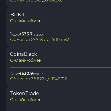
Обмен от
9.349
до
186.989
BitKit
Онлайн-обмен
1
533.7
AVAX
PSBRUB
Обмен от
59.959
до
28105.593
CoinsBlack
Онлайн-обмен
1
530.9
AVAX
PSBRUB
Обмен от
38.822
до
1242.312
TokenTrade
Онлайн-обмен