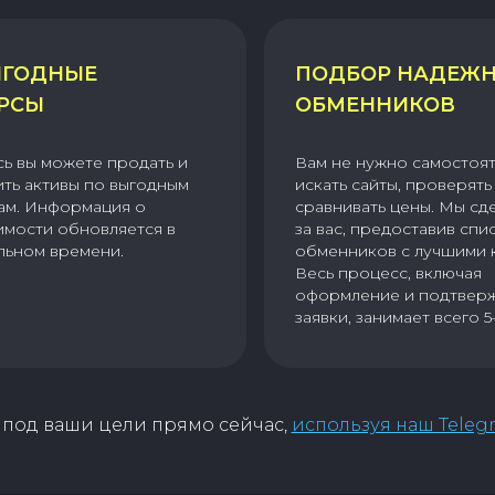
ГОДНЫЕ
ПОДБОР НАДЕЖ
РСЫ
ОБМЕННИКОВ
сь вы можете продать и
Вам не нужно самостоя
ить активы по выгодным
искать сайты, проверять 
ам. Информация о
сравнивать цены. Мы сд
имости обновляется в
за вас, предоставив спи
льном времени.
обменников с лучшими 
Весь процесс, включая
оформление и подтвер
заявки, занимает всего 5
под ваши цели прямо сейчас,
используя наш Teleg