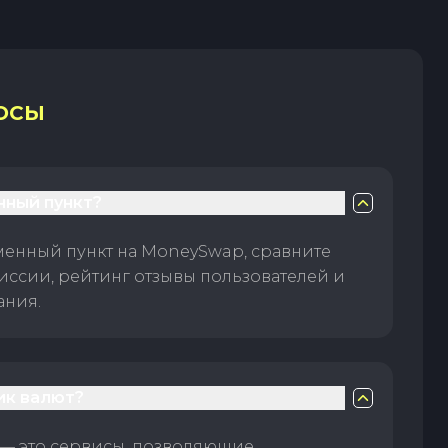
ОСЫ
нный пункт?
менный пункт на MoneySwap, сравните
иссии, рейтинг отзывы пользователей и
ания.
ик валют?
— это сервисы, позволяющие