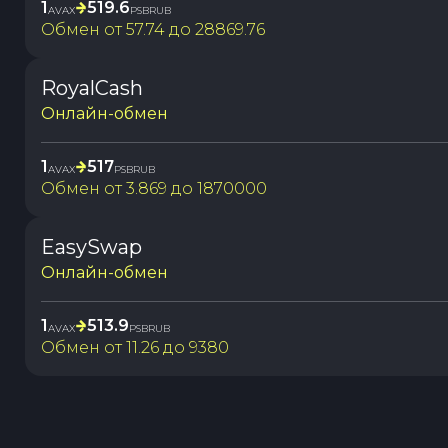
1
519.6
AVAX
PSBRUB
Обмен от
57.74
до
28869.76
RoyalCash
Онлайн-обмен
1
517
AVAX
PSBRUB
Обмен от
3.869
до
1870000
EasySwap
Онлайн-обмен
1
513.9
AVAX
PSBRUB
Обмен от
11.26
до
9380