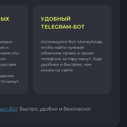
НЫХ
УДОБНЫЙ
TELEGRAM-БОТ
тельно
Используйте бот MoneySwap,
их и
чтобы найти нужный
елаем это
обменник прямо в своем
сок
телефоне за пару минут. Еще
курсами.
удобнее и быстрее, чем
искать на сайте.
ждение
–10 минут.
ram-бот
. Быстро, удобно и безопасно!