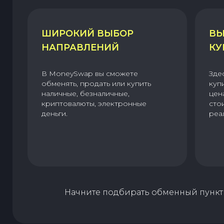
ШИРОКИЙ ВЫБОР
ВЫ
НАПРАВЛЕНИЙ
КУ
В MoneySwap вы сможете
Зде
обменять, продать или купить
куп
наличные, безналичные,
цен
криптовалюты, электронные
сто
деньги.
реа
Начните подбирать обменный пункт 