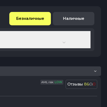
Безналичные
Наличные
AML risk:
LOW
Отзывы
86
0
0
|
|