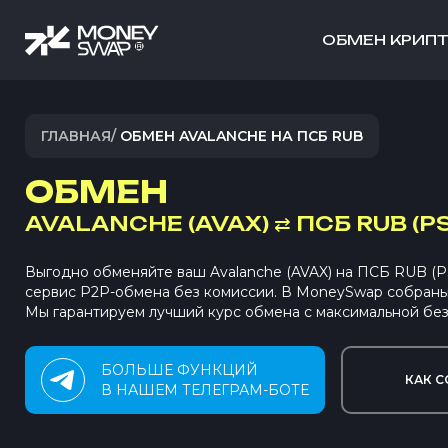
ОБМЕН КРИП
ГЛАВНАЯ
/
ОБМЕН AVALANCHE НА ПСБ RUB
ОБМЕН
AVALANCHE (AVAX)
⇄
ПСБ RUB (P
Выгодно обменяйте ваш Avalanche (AVAX) на ПСБ RUB (
сервис P2P-обмена без комиссии. В MoneySwap собран
Мы гарантируем лучший курс обмена с максимальной без
БОЛЬШЕ ФУНКЦИЙ
КАК С
В НАШЕМ ТЕЛЕГРАМ-БОТЕ