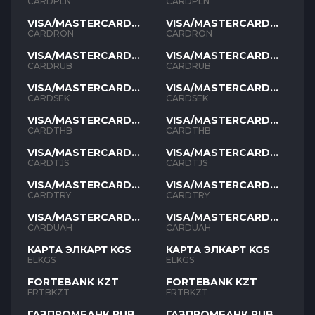
PLN
PLN
CARDPLN
CARDPLN
VISA/MASTERCARD
VISA/MASTERCARD
RON
RON
CARDRON
CARDRON
VISA/MASTERCARD
VISA/MASTERCARD
RUB
RUB
CARDRUB
CARDRUB
VISA/MASTERCARD
VISA/MASTERCARD
SEK
SEK
CARDSEK
CARDSEK
VISA/MASTERCARD
VISA/MASTERCARD
THB
THB
CARDTHB
CARDTHB
VISA/MASTERCARD
VISA/MASTERCARD
TJS
TJS
CARDTJS
CARDTJS
VISA/MASTERCARD
VISA/MASTERCARD
TYR
TYR
CARDTRY
CARDTRY
VISA/MASTERCARD
VISA/MASTERCARD
UAH
UAH
CARDUAH
CARDUAH
КАРТА ЭЛКАРТ KGS
КАРТА ЭЛКАРТ KGS
ELKGS
ELKGS
FORTEBANK KZT
FORTEBANK KZT
FRTBKZT
FRTBKZT
ГАЗПРОМБАНК RUB
ГАЗПРОМБАНК RUB