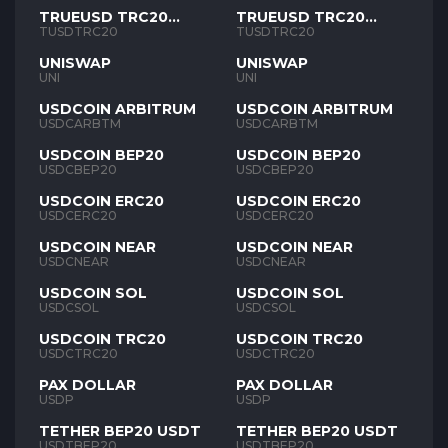
TRUEUSD TRC20
TRUEUSD TRC20
TUSD
TUSD
TUSDTRC20
TUSDTRC20
UNISWAP
UNISWAP
UNI
UNI
USDCOIN ARBITRUM
USDCOIN ARBITRUM
USDCARBTM
USDCARBTM
USDCOIN BEP20
USDCOIN BEP20
USDCBEP20
USDCBEP20
USDCOIN ERC20
USDCOIN ERC20
USDCERC20
USDCERC20
USDCOIN NEAR
USDCOIN NEAR
USDCNEAR
USDCNEAR
USDCOIN SOL
USDCOIN SOL
USDCSOL
USDCSOL
USDCOIN TRC20
USDCOIN TRC20
USDCTRC20
USDCTRC20
PAX DOLLAR
PAX DOLLAR
USDP
USDP
TETHER BEP20 USDT
TETHER BEP20 USDT
USDTBEP20
USDTBEP20