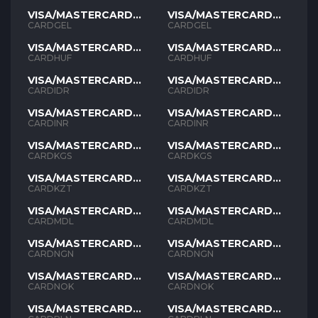
VISA/MASTERCARD
VISA/MASTERCARD
GEL
GEL
CARDGEL
CARDGEL
VISA/MASTERCARD
VISA/MASTERCARD
HUF
HUF
CARDHUF
CARDHUF
VISA/MASTERCARD
VISA/MASTERCARD
IDR
IDR
CARDIDR
CARDIDR
VISA/MASTERCARD
VISA/MASTERCARD
INR
INR
CARDINR
CARDINR
VISA/MASTERCARD
VISA/MASTERCARD
KGS
KGS
CARDKGS
CARDKGS
VISA/MASTERCARD
VISA/MASTERCARD
KZT
KZT
CARDKZT
CARDKZT
VISA/MASTERCARD
VISA/MASTERCARD
MDL
MDL
CARDMDL
CARDMDL
VISA/MASTERCARD
VISA/MASTERCARD
NGN
NGN
CARDNGN
CARDNGN
VISA/MASTERCARD
VISA/MASTERCARD
NOK
NOK
CARDNOK
CARDNOK
VISA/MASTERCARD
VISA/MASTERCARD