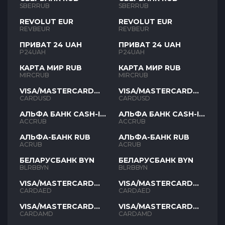
SBERRUB
SBERRUB
REVOLUT EUR
REVOLUT EUR
REVBEUR
REVBEUR
ПРИВАТ 24 UAH
ПРИВАТ 24 UAH
P24UAH
P24UAH
КАРТА МИР RUB
КАРТА МИР RUB
MIRCRUB
MIRCRUB
VISA/MASTERCARD
VISA/MASTERCARD
USD
USD
CARDUSD
CARDUSD
АЛЬФА БАНК CASH-IN
АЛЬФА БАНК CASH-IN
RUB
RUB
ACCRUB
ACCRUB
АЛЬФА-БАНК RUB
АЛЬФА-БАНК RUB
ACRUB
ACRUB
БЕЛАРУСБАНК BYN
БЕЛАРУСБАНК BYN
BLRBBYN
BLRBBYN
VISA/MASTERCARD
VISA/MASTERCARD
AED
AED
CARDAED
CARDAED
VISA/MASTERCARD
VISA/MASTERCARD
AMD
AMD
CARDAMD
CARDAMD