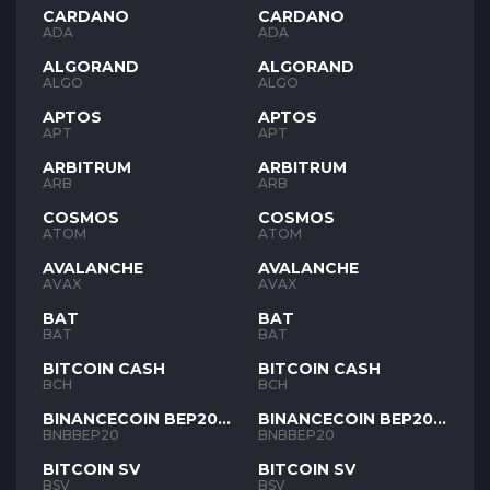
CARDANO
CARDANO
ADA
ADA
ALGORAND
ALGORAND
ALGO
ALGO
APTOS
APTOS
APT
APT
ARBITRUM
ARBITRUM
ARB
ARB
COSMOS
COSMOS
ATOM
ATOM
AVALANCHE
AVALANCHE
AVAX
AVAX
BAT
BAT
BAT
BAT
BITCOIN CASH
BITCOIN CASH
BCH
BCH
BINANCECOIN BEP20
BINANCECOIN BEP20
BNB
BNB
BNBBEP20
BNBBEP20
BITCOIN SV
BITCOIN SV
BSV
BSV