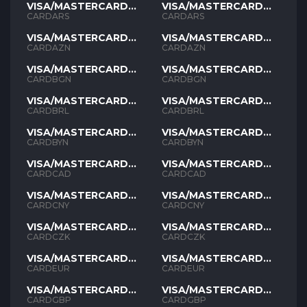
VISA/MASTERCARD
VISA/MASTERCARD
ARS
ARS
CARDARS
CARDARS
VISA/MASTERCARD
VISA/MASTERCARD
AZN
AZN
CARDAZN
CARDAZN
VISA/MASTERCARD
VISA/MASTERCARD
BGN
BGN
CARDBGN
CARDBGN
VISA/MASTERCARD
VISA/MASTERCARD
BRL
BRL
CARDBRL
CARDBRL
VISA/MASTERCARD
VISA/MASTERCARD
BYN
BYN
CARDBYN
CARDBYN
VISA/MASTERCARD
VISA/MASTERCARD
CAD
CAD
CARDCAD
CARDCAD
VISA/MASTERCARD
VISA/MASTERCARD
CNY
CNY
CARDCNY
CARDCNY
VISA/MASTERCARD
VISA/MASTERCARD
CZK
CZK
CARDCZK
CARDCZK
VISA/MASTERCARD
VISA/MASTERCARD
EUR
EUR
CARDEUR
CARDEUR
VISA/MASTERCARD
VISA/MASTERCARD
GBP
GBP
CARDGBP
CARDGBP