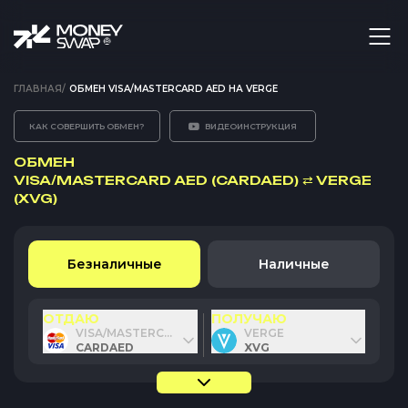
ГЛАВНАЯ
/
ОБМЕН VISA/MASTERCARD AED НА VERGE
КАК СОВЕРШИТЬ ОБМЕН?
ВИДЕОИНСТРУКЦИЯ
ОБМЕН
VISA/MASTERCARD AED (CARDAED)
⇄
VERGE
(XVG)
Безналичные
Наличные
ОТДАЮ
ПОЛУЧАЮ
VISA/MASTERCARD AED
VERGE
CARDAED
XVG