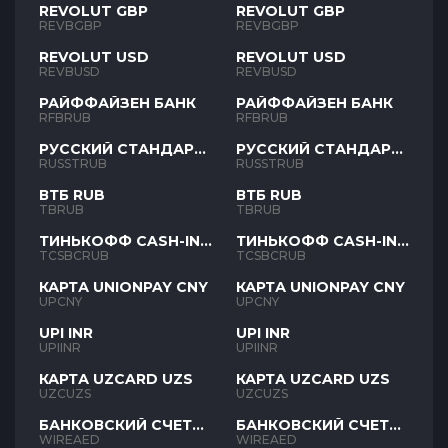
REVOLUT GBP
REVOLUT GBP
REVBGBP
REVBGBP
REVOLUT USD
REVOLUT USD
REVBUSD
REVBUSD
РАЙФФАЙЗЕН БАНК
РАЙФФАЙЗЕН БАНК
RFBRUB
RFBRUB
РУССКИЙ СТАНДАРТ
РУССКИЙ СТАНДАРТ
RUB
RUB
RUSSTRUB
RUSSTRUB
ВТБ RUB
ВТБ RUB
TBRUB
TBRUB
ТИНЬКОФФ CASH-IN
ТИНЬКОФФ CASH-IN
RUB
RUB
TCSBCRUB
TCSBCRUB
КАРТА UNIONPAY CNY
КАРТА UNIONPAY CNY
UPCNY
UPCNY
UPI INR
UPI INR
UPIINR
UPIINR
КАРТА UZCARD UZS
КАРТА UZCARD UZS
UZCUZS
UZCUZS
БАНКОВСКИЙ СЧЕТ
БАНКОВСКИЙ СЧЕТ
AED
AED
WIREAED
WIREAED