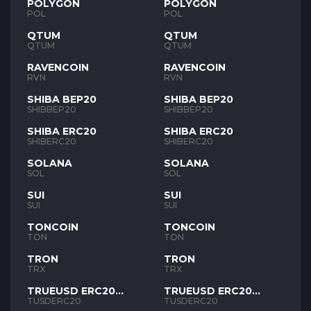
POLYGON
POLYGON
POL
POL
QTUM
QTUM
QTUM
QTUM
RAVENCOIN
RAVENCOIN
RVN
RVN
SHIBA BEP20
SHIBA BEP20
SHIBBEP20
SHIBBEP20
SHIBA ERC20
SHIBA ERC20
SHIBERC20
SHIBERC20
SOLANA
SOLANA
SOL
SOL
SUI
SUI
SUI
SUI
TONCOIN
TONCOIN
TON
TON
TRON
TRON
TRX
TRX
TRUEUSD ERC20
TRUEUSD ERC20
TUSD
TUSD
TUSDERC20
TUSDERC20