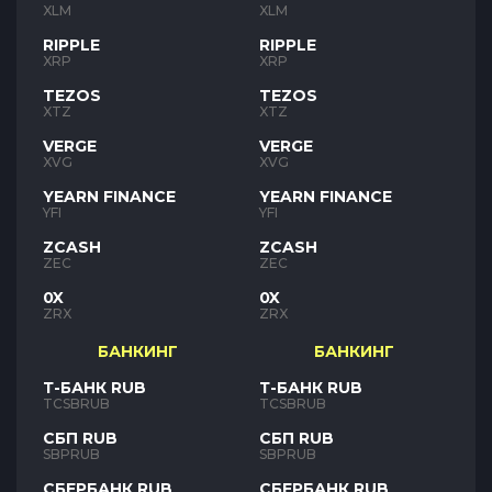
XLM
XLM
RIPPLE
RIPPLE
XRP
XRP
TEZOS
TEZOS
XTZ
XTZ
VERGE
VERGE
XVG
XVG
YEARN FINANCE
YEARN FINANCE
YFI
YFI
ZCASH
ZCASH
ZEC
ZEC
0X
0X
ZRX
ZRX
БАНКИНГ
БАНКИНГ
Т-БАНК RUB
Т-БАНК RUB
TCSBRUB
TCSBRUB
СБП RUB
СБП RUB
SBPRUB
SBPRUB
СБЕРБАНК RUB
СБЕРБАНК RUB