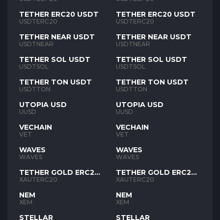
TETHER ERC20 USDT
TETHER ERC20 USDT
USDTERC20
USDTERC20
TETHER NEAR USDT
TETHER NEAR USDT
USDTNEAR
USDTNEAR
TETHER SOL USDT
TETHER SOL USDT
USDTSOL
USDTSOL
TETHER TON USDT
TETHER TON USDT
USDTTON
USDTTON
UTOPIA USD
UTOPIA USD
UUSD
UUSD
VECHAIN
VECHAIN
VET
VET
WAVES
WAVES
WAVES
WAVES
TETHER GOLD ERC20
TETHER GOLD ERC20
XAUT
XAUT
XAUTERC20
XAUTERC20
NEM
NEM
XEM
XEM
STELLAR
STELLAR