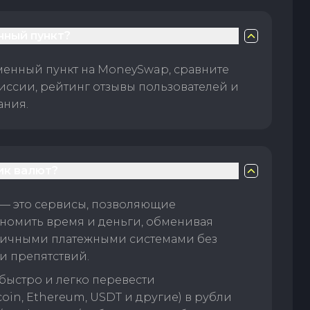
нный пункт?
менный пункт на MoneySwap, сравните
иссии, рейтинг отзывы пользователей и
ания.
ик валют?
— это сервисы, позволяющие
номить время и деньги, обменивая
личными платежными системами без
и препятствий.
быстро и легко перевести
oin, Ethereum, USDT и другие) в рубли