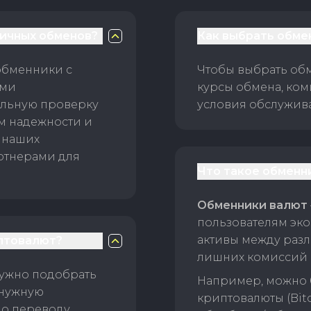
личных обменов?
Как выбрать обме
обменники с
Чтобы выбрать об
ами
курсы обмена, ком
ельную проверку
условия обслужив
ам надежности и
 наших
ртнерами для
Что такое обменн
Обменники валют
пользователям эко
активы между раз
птовалют?
лишних комиссий 
нужно подобрать
Например, можно 
 нужную
криптовалюты (Bitc
о переводу.