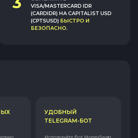
3
VISA/MASTERCARD IDR
(CARDIDR)
НА
CAPITALIST USD
(CPTSUSD)
БЫСТРО И
БЕЗОПАСНО
.
НЫХ
УДОБНЫЙ
TELEGRAM-БОТ
тельно
Используйте бот MoneySwap,