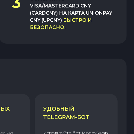
3
VISA/MASTERCARD CNY
(CARDCNY)
НА
КАРТА UNIONPAY
CNY (UPCNY)
БЫСТРО И
БЕЗОПАСНО
.
НЫХ
УДОБНЫЙ
TELEGRAM-БОТ
тельно
Используйте бот MoneySwap,