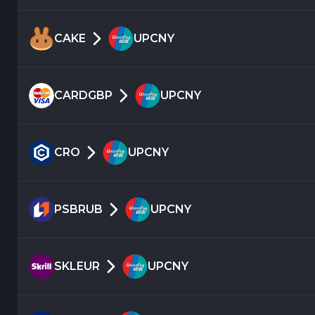
CAKE
UPCNY
CARDGBP
UPCNY
CRO
UPCNY
PSBRUB
UPCNY
SKLEUR
UPCNY