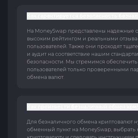
Как гарантируется безопасность безна
На MoneySwap представлены надежные 
высоким рейтингом и реальными отзыв
пользователей. Также они проходят тщат
и аудит на соответствие нашим стандарт
безопасности. Мы стремимся обеспечить
пользователей только проверенными па
обмена валют.
Как произвести безналичный обмен кри
Для безналичного обмена криптовалют 
обменный пункт на MoneySwap, выбрать
криптовалюту и следовать инструкциям п