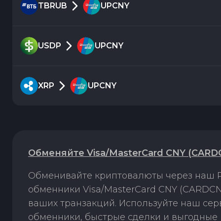
TBRUB
UPCNY
USDP
UPCNY
XRP
UPCNY
Обменяйте Visa/MasterCard CNY (CARD
Обменивайте криптовалюты через наш P
обменники Visa/MasterCard CNY (CARDCN
ваших транзакций. Используйте наш се
обменники, быстрые сделки и выгодные 