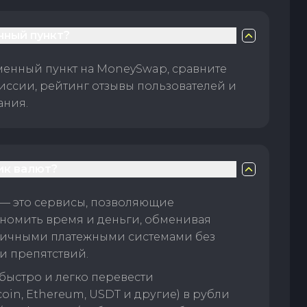
нный пункт?
менный пункт на MoneySwap, сравните
иссии, рейтинг отзывы пользователей и
ания.
ик валют?
— это сервисы, позволяющие
номить время и деньги, обменивая
личными платежными системами без
и препятствий.
быстро и легко перевести
oin, Ethereum, USDT и другие) в рубли