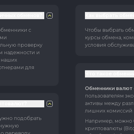
личных обменов?
Как выбрать обме
обменники с
Чтобы выбрать об
ами
курсы обмена, ком
ельную проверку
условия обслужив
ам надежности и
 наших
ртнерами для
Что такое обменн
Обменники валют
пользователям эко
активы между раз
птовалют?
лишних комиссий 
нужно подобрать
Например, можно 
 нужную
криптовалюты (Bitc
о переводу.