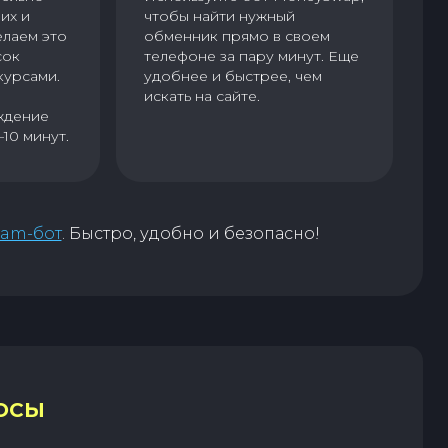
их и
чтобы найти нужный
елаем это
обменник прямо в своем
сок
телефоне за пару минут. Еще
курсами.
удобнее и быстрее, чем
искать на сайте.
ждение
–10 минут.
ram-бот
. Быстро, удобно и безопасно!
ОСЫ