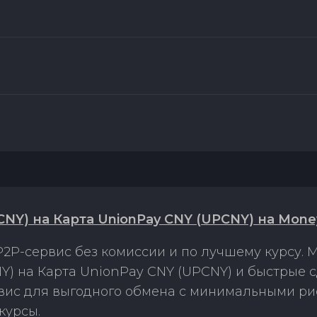
CNY) на Карта UnionPay CNY (UPCNY) на Mone
2P-сервис без комиссии и по лучшему курсу.
Y) на Карта UnionPay CNY (UPCNY) и быстрые 
рвис для выгодного обмена с минимальными р
курсы.