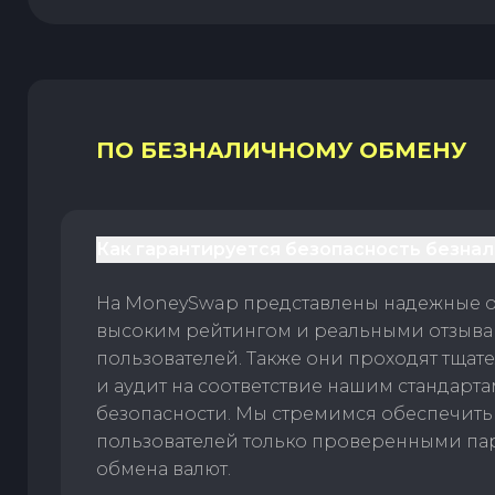
ПО БЕЗНАЛИЧНОМУ ОБМЕНУ
Как гарантируется безопасность безна
На MoneySwap представлены надежные 
высоким рейтингом и реальными отзыв
пользователей. Также они проходят тщат
и аудит на соответствие нашим стандарт
безопасности. Мы стремимся обеспечить
пользователей только проверенными па
обмена валют.