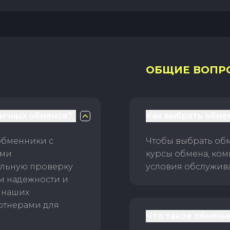
ОБЩИЕ ВОПР
личных обменов?
Как выбрать обме
обменники с
Чтобы выбрать об
ами
курсы обмена, ком
ельную проверку
условия обслужив
ам надежности и
 наших
ртнерами для
Что такое обменн