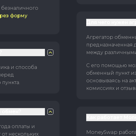
б безналичного
рез форму
Для чего нужен а
Агрегатор обменни
предназначенная 
?
между различным
С его помощью мо
ика и способа
обменный пункт и
перед
основываясь на ак
пункта.
комиссиях и отзыв
 обмен?
Как работает Mon
тода оплаты и
MoneySwap работае
 от нескольких