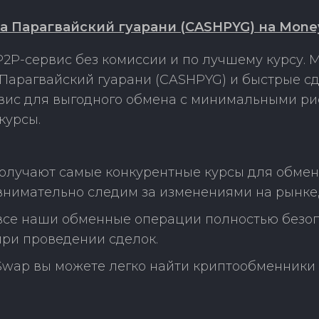
 Парагвайский гуарани (CASHPYG) на Mone
2P-сервис без комиссии и по лучшему курсу.
арагвайский гуарани (CASHPYG) и быстрые сд
рвис для выгодного обмена с минимальными р
курсы.
получают самые конкурентные курсы для обме
внимательно следим за изменениями на рынке
 все наши обменные операции полностью безо
ри проведении сделок.
Swap вы можете легко найти криптообменники 