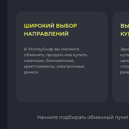
ШИРОКИЙ ВЫБОР
ВЫ
НАПРАВЛЕНИЙ
КУ
В MoneySwap вы сможете
Зде
обменять, продать или купить
куп
наличные, безналичные,
цен
криптовалюты, электронные
сто
деньги.
реа
Начните подбирать обменный пункт 