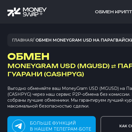
ОБМЕН КРИП
ГЛАВНАЯ
/
ОБМЕН MONEYGRAM USD НА ПАРАГВАЙСК
ОБМЕН
MONEYGRAM USD (MGUSD)
⇄
ПА
ГУАРАНИ (CASHPYG)
Выгодно обменяйте ваш MoneyGram USD (MGUSD) на Пар
(CASHPYG) через наш сервис P2P-обмена без комиссии
собраны лучшие обменники. Мы гарантируем лучший кур
максимальной безопасностью сделки.
БОЛЬШЕ ФУНКЦИЙ
КАК С
В НАШЕМ ТЕЛЕГРАМ-БОТЕ