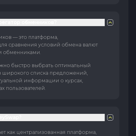
грегатор обменников?
ков — это платформа,
для сравнения условий обмена валют
и обменниками.
жно быстро выбрать оптимальный
з широкого списка предложений,
туальной информации о курсах,
ах пользователей.
eySwap?
т как централизованная платформа,