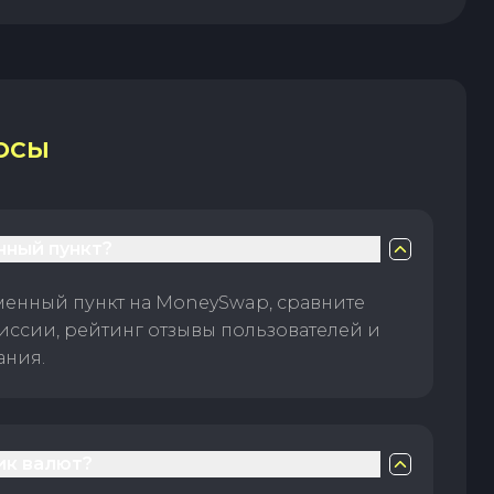
ОСЫ
нный пункт?
менный пункт на MoneySwap, сравните
иссии, рейтинг отзывы пользователей и
ания.
ик валют?