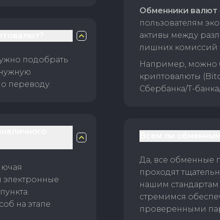
Обменники валют
пользователям эко
активы между раз
птовалют?
лишних комиссий 
нужно подобрать
Например, можно 
 нужную
криптовалюты (Bitc
о переводу.
Сбербанка/Т-банка
зналичного
Всем ли обменным
Да, все обменные 
лючая
проходят тщательн
и электронные
нашим стандартам
пункта.
стремимся обеспе
об на этапе
проверенными пар