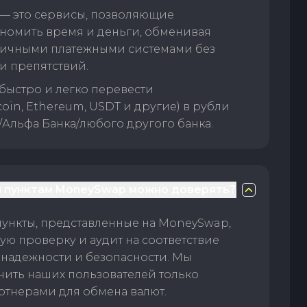
— это сервисы, позволяющие
номить время и деньги, обменивая
личными платежными системами без
и препятствий.
быстро и легко перевести
oin, Ethereum, USDT и другие) в рубли
/Альфа Банка/любого другого банка.
 пунктам MoneySwap можно доверять?
пункты, представленные на MoneySwap,
ую проверку и аудит на соответствие
 надежности и безопасности. Мы
чить наших пользователей только
тнерами для обмена валют.