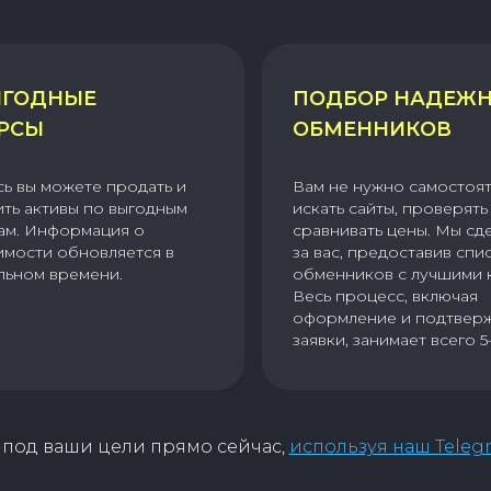
ГОДНЫЕ
ПОДБОР НАДЕЖ
РСЫ
ОБМЕННИКОВ
сь вы можете продать и
Вам не нужно самостоя
ить активы по выгодным
искать сайты, проверять 
ам. Информация о
сравнивать цены. Мы сд
имости обновляется в
за вас, предоставив спи
льном времени.
обменников с лучшими 
Весь процесс, включая
оформление и подтвер
заявки, занимает всего 5
под ваши цели прямо сейчас,
используя наш Teleg