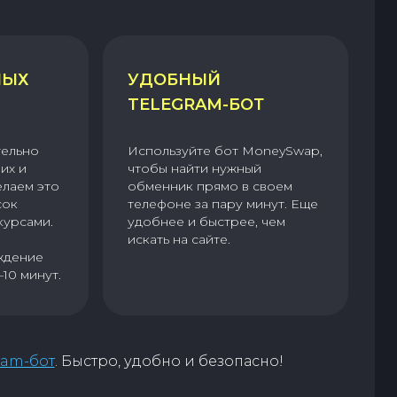
НЫХ
УДОБНЫЙ
TELEGRAM-БОТ
тельно
Используйте бот MoneySwap,
их и
чтобы найти нужный
елаем это
обменник прямо в своем
сок
телефоне за пару минут. Еще
курсами.
удобнее и быстрее, чем
искать на сайте.
ждение
–10 минут.
ram-бот
. Быстро, удобно и безопасно!