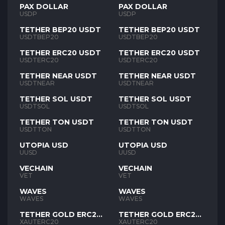
PAX DOLLAR
PAX DOLLAR
USDP
USDP
TETHER BEP20 USDT
TETHER BEP20 USDT
USDTBEP20
USDTBEP20
TETHER ERC20 USDT
TETHER ERC20 USDT
USDTERC20
USDTERC20
TETHER NEAR USDT
TETHER NEAR USDT
USDTNEAR
USDTNEAR
TETHER SOL USDT
TETHER SOL USDT
USDTSOL
USDTSOL
TETHER TON USDT
TETHER TON USDT
USDTTON
USDTTON
UTOPIA USD
UTOPIA USD
UUSD
UUSD
VECHAIN
VECHAIN
VET
VET
WAVES
WAVES
WAVES
WAVES
TETHER GOLD ERC20
TETHER GOLD ERC20
XAUT
XAUT
XAUTERC20
XAUTERC20