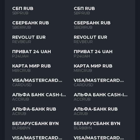
СБП RUB
СБП RUB
SBPRUB
SBPRUB
СБЕРБАНК RUB
СБЕРБАНК RUB
SBERRUB
SBERRUB
REVOLUT EUR
REVOLUT EUR
REVBEUR
REVBEUR
ПРИВАТ 24 UAH
ПРИВАТ 24 UAH
P24UAH
P24UAH
КАРТА МИР RUB
КАРТА МИР RUB
MIRCRUB
MIRCRUB
VISA/MASTERCARD
VISA/MASTERCARD
USD
USD
CARDUSD
CARDUSD
АЛЬФА БАНК CASH-IN
АЛЬФА БАНК CASH-IN
RUB
RUB
ACCRUB
ACCRUB
АЛЬФА-БАНК RUB
АЛЬФА-БАНК RUB
ACRUB
ACRUB
БЕЛАРУСБАНК BYN
БЕЛАРУСБАНК BYN
BLRBBYN
BLRBBYN
VISA/MASTERCARD
VISA/MASTERCARD