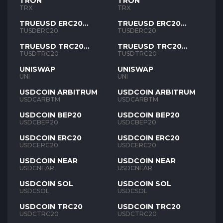
TRON
TRON
TRX
TRX
TRUEUSD ERC20
TRUEUSD ERC20
TUSD
TUSD
TUSDERC20
TUSDERC20
TRUEUSD TRC20
TRUEUSD TRC20
TUSD
TUSD
TUSDTRC20
TUSDTRC20
UNISWAP
UNISWAP
UNI
UNI
USDCOIN ARBITRUM
USDCOIN ARBITRUM
USDCARBTM
USDCARBTM
USDCOIN BEP20
USDCOIN BEP20
USDCBEP20
USDCBEP20
USDCOIN ERC20
USDCOIN ERC20
USDCERC20
USDCERC20
USDCOIN NEAR
USDCOIN NEAR
USDCNEAR
USDCNEAR
USDCOIN SOL
USDCOIN SOL
USDCSOL
USDCSOL
USDCOIN TRC20
USDCOIN TRC20
USDCTRC20
USDCTRC20