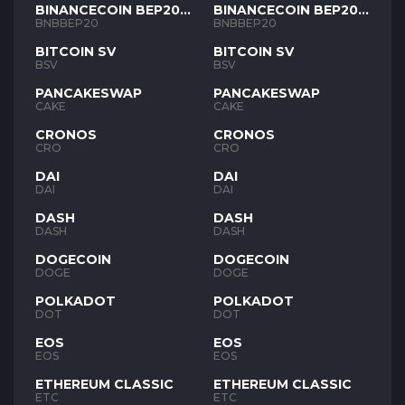
BINANCECOIN BEP20
BINANCECOIN BEP20
BNB
BNB
BNBBEP20
BNBBEP20
BITCOIN SV
BITCOIN SV
BSV
BSV
PANCAKESWAP
PANCAKESWAP
CAKE
CAKE
CRONOS
CRONOS
CRO
CRO
DAI
DAI
DAI
DAI
DASH
DASH
DASH
DASH
DOGECOIN
DOGECOIN
DOGE
DOGE
POLKADOT
POLKADOT
DOT
DOT
EOS
EOS
EOS
EOS
ETHEREUM CLASSIC
ETHEREUM CLASSIC
ETC
ETC