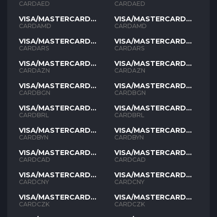
AED
AED
CARDAED
CARDAED
VISA/MASTERCARD
VISA/MASTERCARD
AMD
AMD
CARDAMD
CARDAMD
VISA/MASTERCARD
VISA/MASTERCARD
ARS
ARS
CARDARS
CARDARS
VISA/MASTERCARD
VISA/MASTERCARD
AZN
AZN
CARDAZN
CARDAZN
VISA/MASTERCARD
VISA/MASTERCARD
BGN
BGN
CARDBGN
CARDBGN
VISA/MASTERCARD
VISA/MASTERCARD
BRL
BRL
CARDBRL
CARDBRL
VISA/MASTERCARD
VISA/MASTERCARD
BYN
BYN
CARDBYN
CARDBYN
VISA/MASTERCARD
VISA/MASTERCARD
CAD
CAD
CARDCAD
CARDCAD
VISA/MASTERCARD
VISA/MASTERCARD
CNY
CNY
CARDCNY
CARDCNY
VISA/MASTERCARD
VISA/MASTERCARD
CZK
CZK
CARDCZK
CARDCZK