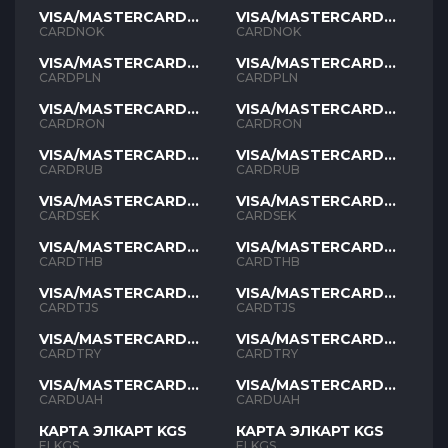
VISA/MASTERCARD
VISA/MASTERCARD
NOK
NOK
CARDNOK
CARDNOK
VISA/MASTERCARD
VISA/MASTERCARD
PLN
PLN
CARDPLN
CARDPLN
VISA/MASTERCARD
VISA/MASTERCARD
RON
RON
CARDRON
CARDRON
VISA/MASTERCARD
VISA/MASTERCARD
RUB
RUB
CARDRUB
CARDRUB
VISA/MASTERCARD
VISA/MASTERCARD
SEK
SEK
CARDSEK
CARDSEK
VISA/MASTERCARD
VISA/MASTERCARD
THB
THB
CARDTHB
CARDTHB
VISA/MASTERCARD
VISA/MASTERCARD
TJS
TJS
CARDTJS
CARDTJS
VISA/MASTERCARD
VISA/MASTERCARD
TYR
TYR
CARDTRY
CARDTRY
VISA/MASTERCARD
VISA/MASTERCARD
UAH
UAH
CARDUAH
CARDUAH
КАРТА ЭЛКАРТ KGS
КАРТА ЭЛКАРТ KGS
ELKGS
ELKGS