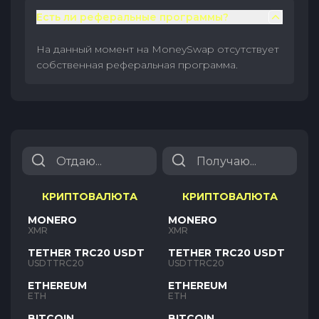
Есть ли реферальные программы?
На данный момент на MoneySwap отсутствует
собственная реферальная программа.
КРИПТОВАЛЮТА
КРИПТОВАЛЮТА
MONERO
MONERO
XMR
XMR
TETHER TRC20 USDT
TETHER TRC20 USDT
USDTTRC20
USDTTRC20
ETHEREUM
ETHEREUM
ETH
ETH
BITCOIN
BITCOIN