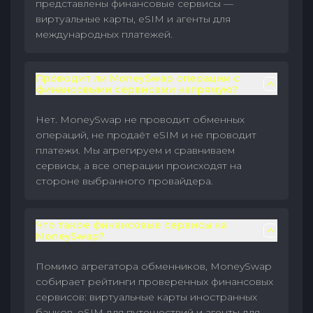
представлены финансовые сервисы —
виртуальные карты, eSIM и агенты для
международных платежей.
Проводит ли MoneySwap операции с
финансовыми сервисами напрямую?
Нет. MoneySwap не проводит обменных
операций, не продаёт eSIM и не проводит
платежи. Мы агрегируем и сравниваем
сервисы, а все операции происходят на
стороне выбранного провайдера.
Что такое финансовые сервисы на
MoneySwap?
Помимо агрегатора обменников, MoneySwap
собирает рейтинги проверенных финансовых
сервисов: виртуальные карты иностранных
банков, eSIM для путешествий и агенты для