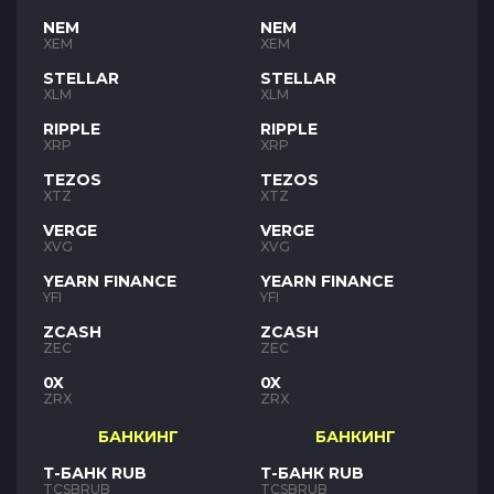
NEM
NEM
XEM
XEM
STELLAR
STELLAR
XLM
XLM
RIPPLE
RIPPLE
XRP
XRP
TEZOS
TEZOS
XTZ
XTZ
VERGE
VERGE
XVG
XVG
YEARN FINANCE
YEARN FINANCE
YFI
YFI
ZCASH
ZCASH
ZEC
ZEC
0X
0X
ZRX
ZRX
БАНКИНГ
БАНКИНГ
Т-БАНК RUB
Т-БАНК RUB
TCSBRUB
TCSBRUB