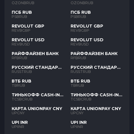
OZONBRUB
OZONBRUB
ПСБ RUB
ПСБ RUB
PSBRUB
PSBRUB
REVOLUT GBP
REVOLUT GBP
REVBGBP
REVBGBP
REVOLUT USD
REVOLUT USD
REVBUSD
REVBUSD
РАЙФФАЙЗЕН БАНК
РАЙФФАЙЗЕН БАНК
RFBRUB
RFBRUB
РУССКИЙ СТАНДАРТ
РУССКИЙ СТАНДАРТ
RUB
RUB
RUSSTRUB
RUSSTRUB
ВТБ RUB
ВТБ RUB
TBRUB
TBRUB
ТИНЬКОФФ CASH-IN
ТИНЬКОФФ CASH-IN
RUB
RUB
TCSBCRUB
TCSBCRUB
КАРТА UNIONPAY CNY
КАРТА UNIONPAY CNY
UPCNY
UPCNY
UPI INR
UPI INR
UPIINR
UPIINR