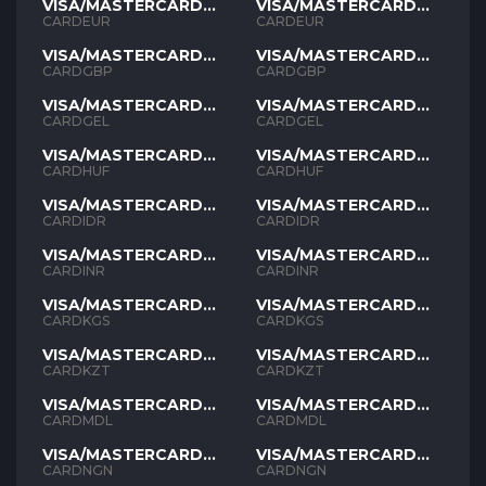
VISA/MASTERCARD
VISA/MASTERCARD
EUR
EUR
CARDEUR
CARDEUR
VISA/MASTERCARD
VISA/MASTERCARD
GBP
GBP
CARDGBP
CARDGBP
VISA/MASTERCARD
VISA/MASTERCARD
GEL
GEL
CARDGEL
CARDGEL
VISA/MASTERCARD
VISA/MASTERCARD
HUF
HUF
CARDHUF
CARDHUF
VISA/MASTERCARD
VISA/MASTERCARD
IDR
IDR
CARDIDR
CARDIDR
VISA/MASTERCARD
VISA/MASTERCARD
INR
INR
CARDINR
CARDINR
VISA/MASTERCARD
VISA/MASTERCARD
KGS
KGS
CARDKGS
CARDKGS
VISA/MASTERCARD
VISA/MASTERCARD
KZT
KZT
CARDKZT
CARDKZT
VISA/MASTERCARD
VISA/MASTERCARD
MDL
MDL
CARDMDL
CARDMDL
VISA/MASTERCARD
VISA/MASTERCARD
NGN
NGN
CARDNGN
CARDNGN