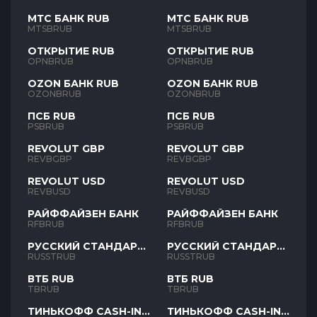
МТС БАНК RUB
МТС БАНК RUB
MTSBRUB
MTSBRUB
ОТКРЫТИЕ RUB
ОТКРЫТИЕ RUB
OPNBRUB
OPNBRUB
OZON БАНК RUB
OZON БАНК RUB
OZONBRUB
OZONBRUB
ПСБ RUB
ПСБ RUB
PSBRUB
PSBRUB
REVOLUT GBP
REVOLUT GBP
REVBGBP
REVBGBP
REVOLUT USD
REVOLUT USD
REVBUSD
REVBUSD
РАЙФФАЙЗЕН БАНК
РАЙФФАЙЗЕН БАНК
RFBRUB
RFBRUB
РУССКИЙ СТАНДАРТ
РУССКИЙ СТАНДАРТ
RUB
RUB
RUSSTRUB
RUSSTRUB
ВТБ RUB
ВТБ RUB
TBRUB
TBRUB
ТИНЬКОФФ CASH-IN
ТИНЬКОФФ CASH-IN