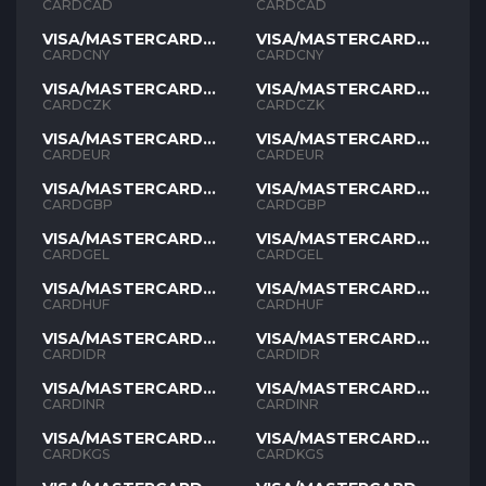
CAD
CAD
CARDCAD
CARDCAD
VISA/MASTERCARD
VISA/MASTERCARD
CNY
CNY
CARDCNY
CARDCNY
VISA/MASTERCARD
VISA/MASTERCARD
CZK
CZK
CARDCZK
CARDCZK
VISA/MASTERCARD
VISA/MASTERCARD
EUR
EUR
CARDEUR
CARDEUR
VISA/MASTERCARD
VISA/MASTERCARD
GBP
GBP
CARDGBP
CARDGBP
VISA/MASTERCARD
VISA/MASTERCARD
GEL
GEL
CARDGEL
CARDGEL
VISA/MASTERCARD
VISA/MASTERCARD
HUF
HUF
CARDHUF
CARDHUF
VISA/MASTERCARD
VISA/MASTERCARD
IDR
IDR
CARDIDR
CARDIDR
VISA/MASTERCARD
VISA/MASTERCARD
INR
INR
CARDINR
CARDINR
VISA/MASTERCARD
VISA/MASTERCARD
KGS
KGS
CARDKGS
CARDKGS