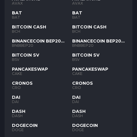
AVAX
AVAX
BAT
BAT
BAT
BAT
BITCOIN CASH
BITCOIN CASH
BCH
BCH
BINANCECOIN BEP20
BINANCECOIN BEP20
BNB
BNB
BNBBEP20
BNBBEP20
BITCOIN SV
BITCOIN SV
BSV
BSV
PANCAKESWAP
PANCAKESWAP
CAKE
CAKE
CRONOS
CRONOS
CRO
CRO
DAI
DAI
DAI
DAI
DASH
DASH
DASH
DASH
DOGECOIN
DOGECOIN
DOGE
DOGE