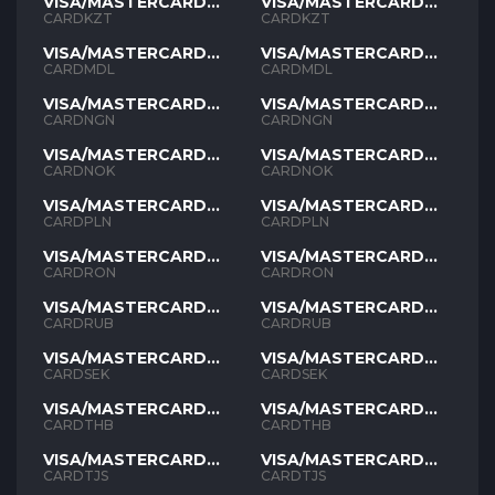
VISA/MASTERCARD
VISA/MASTERCARD
KZT
KZT
CARDKZT
CARDKZT
VISA/MASTERCARD
VISA/MASTERCARD
MDL
MDL
CARDMDL
CARDMDL
VISA/MASTERCARD
VISA/MASTERCARD
NGN
NGN
CARDNGN
CARDNGN
VISA/MASTERCARD
VISA/MASTERCARD
NOK
NOK
CARDNOK
CARDNOK
VISA/MASTERCARD
VISA/MASTERCARD
PLN
PLN
CARDPLN
CARDPLN
VISA/MASTERCARD
VISA/MASTERCARD
RON
RON
CARDRON
CARDRON
VISA/MASTERCARD
VISA/MASTERCARD
RUB
RUB
CARDRUB
CARDRUB
VISA/MASTERCARD
VISA/MASTERCARD
SEK
SEK
CARDSEK
CARDSEK
VISA/MASTERCARD
VISA/MASTERCARD
THB
THB
CARDTHB
CARDTHB
VISA/MASTERCARD
VISA/MASTERCARD
TJS
TJS
CARDTJS
CARDTJS