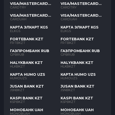
VISA/MASTERCARD
VISA/MASTERCARD
TYR
TYR
CARDTRY
CARDTRY
VISA/MASTERCARD
VISA/MASTERCARD
UAH
UAH
CARDUAH
CARDUAH
КАРТА ЭЛКАРТ KGS
КАРТА ЭЛКАРТ KGS
ELKGS
ELKGS
FORTEBANK KZT
FORTEBANK KZT
FRTBKZT
FRTBKZT
ГАЗПРОМБАНК RUB
ГАЗПРОМБАНК RUB
GPBRUB
GPBRUB
HALYKBANK KZT
HALYKBANK KZT
HLKBKZT
HLKBKZT
КАРТА HUMO UZS
КАРТА HUMO UZS
HUMOUZS
HUMOUZS
JUSAN BANK KZT
JUSAN BANK KZT
JSNBKZT
JSNBKZT
KASPI BANK KZT
KASPI BANK KZT
KSPBKZT
KSPBKZT
МОНОБАНК UAH
МОНОБАНК UAH
MONOBUAH
MONOBUAH