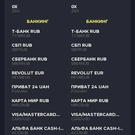
0X
0X
ZRX
ZRX
БАНКИНГ
БАНКИНГ
Т-БАНК RUB
Т-БАНК RUB
TCSBRUB
TCSBRUB
СБП RUB
СБП RUB
SBPRUB
SBPRUB
СБЕРБАНК RUB
СБЕРБАНК RUB
SBERRUB
SBERRUB
REVOLUT EUR
REVOLUT EUR
REVBEUR
REVBEUR
ПРИВАТ 24 UAH
ПРИВАТ 24 UAH
P24UAH
P24UAH
КАРТА МИР RUB
КАРТА МИР RUB
MIRCRUB
MIRCRUB
VISA/MASTERCARD
VISA/MASTERCARD
USD
USD
CARDUSD
CARDUSD
АЛЬФА БАНК CASH-IN
АЛЬФА БАНК CASH-IN
RUB
RUB
ACCRUB
ACCRUB