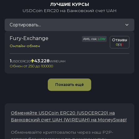
ЛУЧШИЕ КУРСЫ
USDCoin ERC20
на
Банковский счет UAH
Сортировать...
Fury-Exchange
AML risk:
LOW
Отзывы
0
|
0
|
0
Онлайн-обмен
1
43.228
USDCERC20
WIREUAH
Обмен от
250
до
100000
Показать ещё
Обменяйте USDCoin ERC20 (USDCERC20) на
Банковский счет UAH (WIREUAH) на MoneySwap!
Обменивайте криптовалюты через наш P2P-