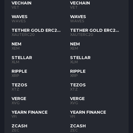
VECHAIN
VECHAIN
VET
VET
WAVES
WAVES
WAVES
WAVES
TETHER GOLD ERC20
TETHER GOLD ERC20
XAUT
XAUT
XAUTERC20
XAUTERC20
NEM
NEM
XEM
XEM
STELLAR
STELLAR
XLM
XLM
RIPPLE
RIPPLE
XRP
XRP
TEZOS
TEZOS
XTZ
XTZ
VERGE
VERGE
XVG
XVG
YEARN FINANCE
YEARN FINANCE
YFI
YFI
ZCASH
ZCASH
ZEC
ZEC