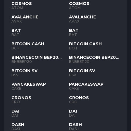
COSMOS
COSMOS
ATOM
ATOM
AVALANCHE
AVALANCHE
AVAX
AVAX
BAT
BAT
BAT
BAT
BITCOIN CASH
BITCOIN CASH
BCH
BCH
BINANCECOIN BEP20
BINANCECOIN BEP20
BNB
BNB
BNBBEP20
BNBBEP20
BITCOIN SV
BITCOIN SV
BSV
BSV
PANCAKESWAP
PANCAKESWAP
CAKE
CAKE
CRONOS
CRONOS
CRO
CRO
DAI
DAI
DAI
DAI
DASH
DASH
DASH
DASH