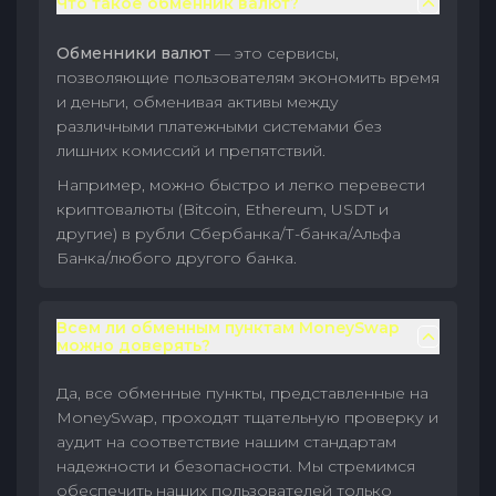
Что такое обменник валют?
Обменники валют
— это сервисы,
позволяющие пользователям экономить время
и деньги, обменивая активы между
различными платежными системами без
лишних комиссий и препятствий.
Например, можно быстро и легко перевести
криптовалюты (Bitcoin, Ethereum, USDT и
другие) в рубли Сбербанка/Т-банка/Альфа
Банка/любого другого банка.
Всем ли обменным пунктам MoneySwap
можно доверять?
Да, все обменные пункты, представленные на
MoneySwap, проходят тщательную проверку и
аудит на соответствие нашим стандартам
надежности и безопасности. Мы стремимся
обеспечить наших пользователей только