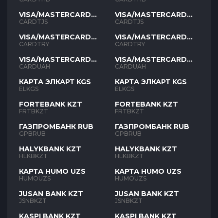
VISA/MASTERCARD
VISA/MASTERCARD
TJS
TJS
CARDTJS
CARDTJS
VISA/MASTERCARD
VISA/MASTERCARD
TYR
TYR
CARDTRY
CARDTRY
VISA/MASTERCARD
VISA/MASTERCARD
UAH
UAH
CARDUAH
CARDUAH
КАРТА ЭЛКАРТ KGS
КАРТА ЭЛКАРТ KGS
ELKGS
ELKGS
FORTEBANK KZT
FORTEBANK KZT
FRTBKZT
FRTBKZT
ГАЗПРОМБАНК RUB
ГАЗПРОМБАНК RUB
GPBRUB
GPBRUB
HALYKBANK KZT
HALYKBANK KZT
HLKBKZT
HLKBKZT
КАРТА HUMO UZS
КАРТА HUMO UZS
HUMOUZS
HUMOUZS
JUSAN BANK KZT
JUSAN BANK KZT
JSNBKZT
JSNBKZT
KASPI BANK KZT
KASPI BANK KZT