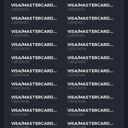
VISA/MASTERCARD
VISA/MASTERCARD
KGS
KGS
CARDKGS
CARDKGS
VISA/MASTERCARD
VISA/MASTERCARD
KZT
KZT
CARDKZT
CARDKZT
VISA/MASTERCARD
VISA/MASTERCARD
MDL
MDL
CARDMDL
CARDMDL
VISA/MASTERCARD
VISA/MASTERCARD
NGN
NGN
CARDNGN
CARDNGN
VISA/MASTERCARD
VISA/MASTERCARD
NOK
NOK
CARDNOK
CARDNOK
VISA/MASTERCARD
VISA/MASTERCARD
PLN
PLN
CARDPLN
CARDPLN
VISA/MASTERCARD
VISA/MASTERCARD
RON
RON
CARDRON
CARDRON
VISA/MASTERCARD
VISA/MASTERCARD
RUB
RUB
CARDRUB
CARDRUB
VISA/MASTERCARD
VISA/MASTERCARD
SEK
SEK
CARDSEK
CARDSEK
VISA/MASTERCARD
VISA/MASTERCARD
THB
THB
CARDTHB
CARDTHB