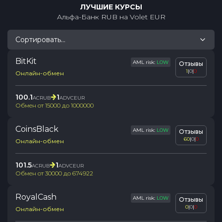
ЛУЧШИЕ КУРСЫ
Альфа-Банк RUB
на
Volet EUR
Сортировать...
BitKit
AML risk:
LOW
Отзывы
1
|
0
|
0
Онлайн-обмен
100.1
1
ACRUB
ADVCEUR
Обмен от
15000
до
1000000
CoinsBlack
AML risk:
LOW
Отзывы
60
|
0
|
0
Онлайн-обмен
101.5
1
ACRUB
ADVCEUR
Обмен от
30000
до
674922
RoyalCash
AML risk:
LOW
Отзывы
0
|
0
|
0
Онлайн-обмен