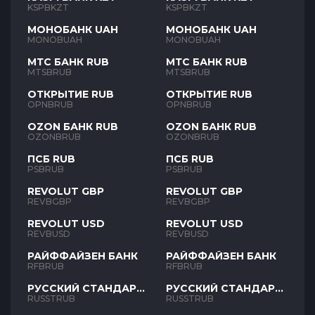
KSPBKZT
KSPBKZT
МОНОБАНК UAH
МОНОБАНК UAH
MONOBUAH
MONOBUAH
МТС БАНК RUB
МТС БАНК RUB
MTSBRUB
MTSBRUB
ОТКРЫТИЕ RUB
ОТКРЫТИЕ RUB
OPNBRUB
OPNBRUB
OZON БАНК RUB
OZON БАНК RUB
OZONBRUB
OZONBRUB
ПСБ RUB
ПСБ RUB
PSBRUB
PSBRUB
REVOLUT GBP
REVOLUT GBP
REVBGBP
REVBGBP
REVOLUT USD
REVOLUT USD
REVBUSD
REVBUSD
РАЙФФАЙЗЕН БАНК
РАЙФФАЙЗЕН БАНК
RFBRUB
RFBRUB
РУССКИЙ СТАНДАРТ
РУССКИЙ СТАНДАРТ
RUB
RUB
RUSSTRUB
RUSSTRUB