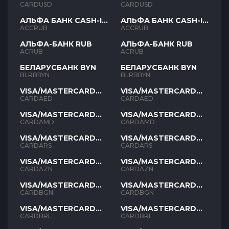
USD
USD
CARDUSD
CARDUSD
АЛЬФА БАНК CASH-IN
АЛЬФА БАНК CASH-IN
RUB
RUB
ACCRUB
ACCRUB
АЛЬФА-БАНК RUB
АЛЬФА-БАНК RUB
ACRUB
ACRUB
БЕЛАРУСБАНК BYN
БЕЛАРУСБАНК BYN
BLRBBYN
BLRBBYN
VISA/MASTERCARD
VISA/MASTERCARD
AED
AED
CARDAED
CARDAED
VISA/MASTERCARD
VISA/MASTERCARD
AMD
AMD
CARDAMD
CARDAMD
VISA/MASTERCARD
VISA/MASTERCARD
ARS
ARS
CARDARS
CARDARS
VISA/MASTERCARD
VISA/MASTERCARD
AZN
AZN
CARDAZN
CARDAZN
VISA/MASTERCARD
VISA/MASTERCARD
BGN
BGN
CARDBGN
CARDBGN
VISA/MASTERCARD
VISA/MASTERCARD
BRL
BRL
CARDBRL
CARDBRL