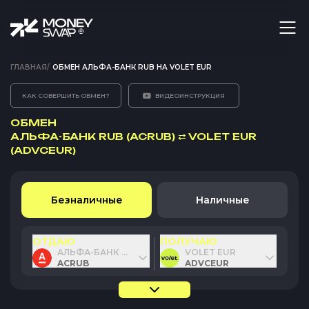
ГЛАВНАЯ
/
ОБМЕН АЛЬФА-БАНК RUB НА VOLET EUR
КАК СОВЕРШИТЬ ОБМЕН?
ВИДЕОИНСТРУКЦИЯ
ОБМЕН
АЛЬФА-БАНК RUB (ACRUB)
⇄
VOLET EUR
(ADVCEUR)
Безналичные
Наличные
ОТДАЮ
ПОЛУЧАЮ
АЛЬФА-БАНК RUB
VOLET EUR
ACRUB
ADVCEUR