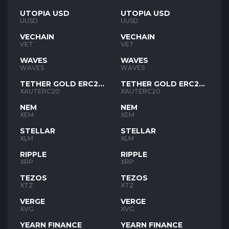
UTOPIA USD
UTOPIA USD
UUSD
UUSD
VECHAIN
VECHAIN
VET
VET
WAVES
WAVES
WAVES
WAVES
TETHER GOLD ERC20
TETHER GOLD ERC20
XAUT
XAUT
XAUTERC20
XAUTERC20
NEM
NEM
XEM
XEM
STELLAR
STELLAR
XLM
XLM
RIPPLE
RIPPLE
XRP
XRP
TEZOS
TEZOS
XTZ
XTZ
VERGE
VERGE
XVG
XVG
YEARN FINANCE
YEARN FINANCE