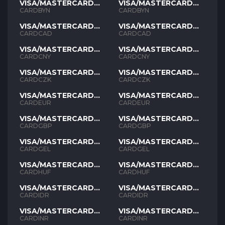
VISA/MASTERCARD
VISA/MASTERCARD
BYN
BYN
CARDBYN
CARDBYN
VISA/MASTERCARD
VISA/MASTERCARD
CAD
CAD
CARDCAD
CARDCAD
VISA/MASTERCARD
VISA/MASTERCARD
CNY
CNY
CARDCNY
CARDCNY
VISA/MASTERCARD
VISA/MASTERCARD
CZK
CZK
CARDCZK
CARDCZK
VISA/MASTERCARD
VISA/MASTERCARD
EUR
EUR
CARDEUR
CARDEUR
VISA/MASTERCARD
VISA/MASTERCARD
GBP
GBP
CARDGBP
CARDGBP
VISA/MASTERCARD
VISA/MASTERCARD
GEL
GEL
CARDGEL
CARDGEL
VISA/MASTERCARD
VISA/MASTERCARD
HUF
HUF
CARDHUF
CARDHUF
VISA/MASTERCARD
VISA/MASTERCARD
IDR
IDR
CARDIDR
CARDIDR
VISA/MASTERCARD
VISA/MASTERCARD
INR
INR
CARDINR
CARDINR