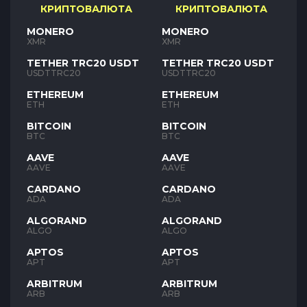
КРИПТОВАЛЮТА
КРИПТОВАЛЮТА
MONERO
MONERO
XMR
XMR
TETHER TRC20 USDT
TETHER TRC20 USDT
USDTTRC20
USDTTRC20
ETHEREUM
ETHEREUM
ETH
ETH
BITCOIN
BITCOIN
BTC
BTC
AAVE
AAVE
AAVE
AAVE
CARDANO
CARDANO
ADA
ADA
ALGORAND
ALGORAND
ALGO
ALGO
APTOS
APTOS
APT
APT
ARBITRUM
ARBITRUM
ARB
ARB