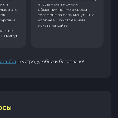
их и
чтобы найти нужный
елаем это
обменник прямо в своем
сок
телефоне за пару минут. Еще
курсами.
удобнее и быстрее, чем
искать на сайте.
ждение
–10 минут.
ram-бот
. Быстро, удобно и безопасно!
ОСЫ