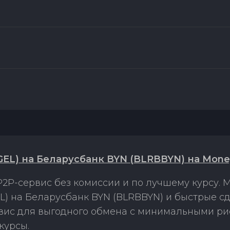
GEL) на Беларусбанк BYN (BLRBBYN) на Mone
2P-сервис без комиссии и по лучшему курсу.
L) на Беларусбанк BYN (BLRBBYN) и быстрые с
рвис для выгодного обмена с минимальными р
курсы.