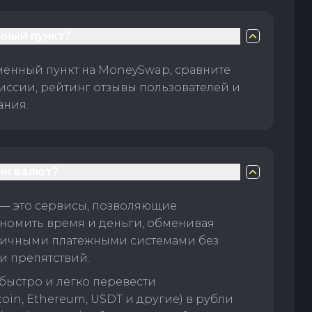
нный пункт?
менный пункт на MoneySwap, сравните
иссии, рейтинг отзывы пользователей и
ания.
ик валют?
— это сервисы, позволяющие
номить время и деньги, обменивая
личными платежными системами без
и препятствий.
быстро и легко перевести
oin, Ethereum, USDT и другие) в рубли