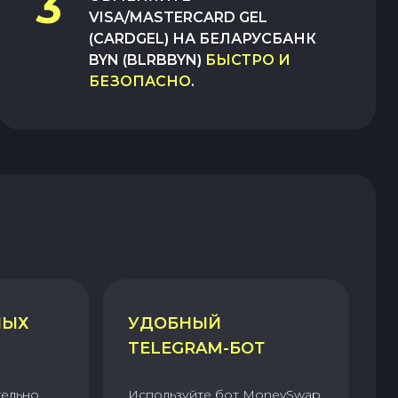
3
VISA/MASTERCARD GEL
(CARDGEL)
НА
БЕЛАРУСБАНК
BYN (BLRBBYN)
БЫСТРО И
БЕЗОПАСНО
.
НЫХ
УДОБНЫЙ
TELEGRAM-БОТ
тельно
Используйте бот MoneySwap,