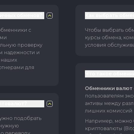
личных обменов?
Как выбрать обме
обменники с
Чтобы выбрать об
ами
курсы обмена, ком
ельную проверку
условия обслужив
ам надежности и
 наших
ртнерами для
Что такое обменн
Обменники валют
пользователям эко
активы между раз
птовалют?
лишних комиссий 
нужно подобрать
Например, можно 
 нужную
криптовалюты (Bitc
о переводу.