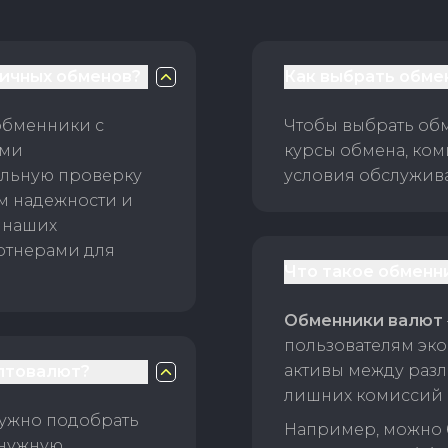
личных обменов?
Как выбрать обме
обменники с
Чтобы выбрать об
ами
курсы обмена, ком
ельную проверку
условия обслужив
ам надежности и
 наших
ртнерами для
Что такое обменн
Обменники валют
пользователям эко
активы между раз
птовалют?
лишних комиссий 
нужно подобрать
Например, можно 
 нужную