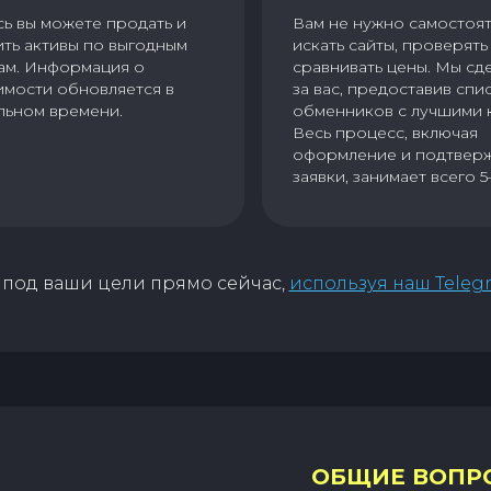
сь вы можете продать и
Вам не нужно самостоя
ить активы по выгодным
искать сайты, проверять 
ам. Информация о
сравнивать цены. Мы сд
имости обновляется в
за вас, предоставив спи
льном времени.
обменников с лучшими 
Весь процесс, включая
оформление и подтвер
заявки, занимает всего 5
под ваши цели прямо сейчас,
используя наш Teleg
ОБЩИЕ ВОПР