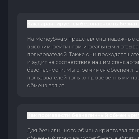
Как гарантируется безопасность безна
На MoneySwap представлены надежные 
высоким рейтингом и реальными отзыв
пользователей. Также они проходят тщат
и аудит на соответствие нашим стандарт
безопасности. Мы стремимся обеспечить
пользователей только проверенными па
обмена валют.
Как произвести безналичный обмен кри
Для безналичного обмена криптовалют 
обменный пункт на MoneySwap, выбрать