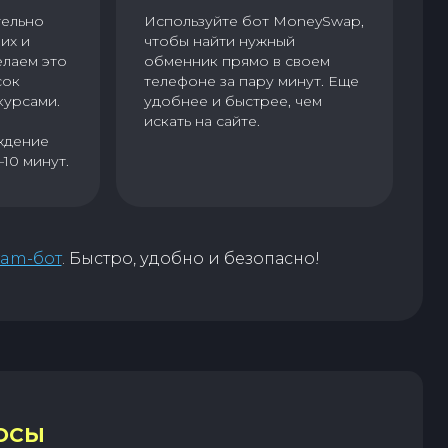
тельно
Используйте бот MoneySwap,
их и
чтобы найти нужный
елаем это
обменник прямо в своем
сок
телефоне за пару минут. Еще
курсами.
удобнее и быстрее, чем
искать на сайте.
ждение
–10 минут.
ram-бот
. Быстро, удобно и безопасно!
ОСЫ