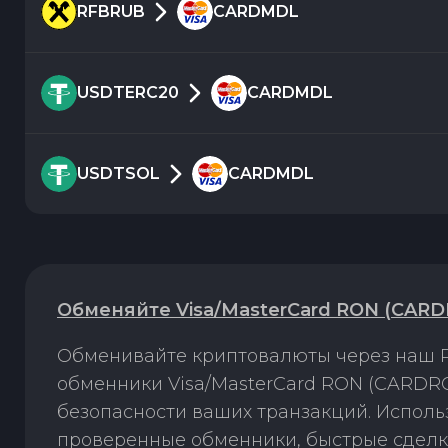
RFBRUB
CARDMDL
USDTERC20
CARDMDL
USDTSOL
CARDMDL
Обменяйте Visa/MasterCard RON (CARD
Обменивайте криптовалюты через наш P
обменники Visa/MasterCard RON (CARDRO
безопасности ваших транзакций. Испол
проверенные обменники, быстрые сделк