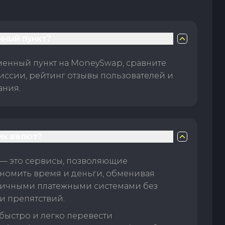
нный пункт?
менный пункт на MoneySwap, сравните
иссии, рейтинг отзывы пользователей и
ания.
ик валют?
— это сервисы, позволяющие
номить время и деньги, обменивая
личными платежными системами без
и препятствий.
быстро и легко перевести