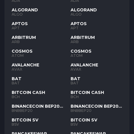
ADA
ADA
ALGORAND
ALGORAND
ALGO
ALGO
APTOS
APTOS
APT
APT
ARBITRUM
ARBITRUM
ARB
ARB
COSMOS
COSMOS
ATOM
ATOM
AVALANCHE
AVALANCHE
AVAX
AVAX
BAT
BAT
BAT
BAT
BITCOIN CASH
BITCOIN CASH
BCH
BCH
BINANCECOIN BEP20
BINANCECOIN BEP20
BNB
BNB
BNBBEP20
BNBBEP20
BITCOIN SV
BITCOIN SV
BSV
BSV
PANCAKESWAP
PANCAKESWAP