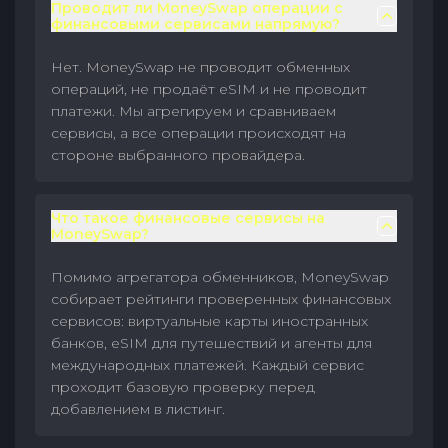
Проводит ли MoneySwap операции с
финансовыми сервисами напрямую?
Нет. MoneySwap не проводит обменных
операций, не продаёт eSIM и не проводит
платежи. Мы агрегируем и сравниваем
сервисы, а все операции происходят на
стороне выбранного провайдера.
Что такое финансовые сервисы на
MoneySwap?
Помимо агрегатора обменников, MoneySwap
собирает рейтинги проверенных финансовых
сервисов: виртуальные карты иностранных
банков, eSIM для путешествий и агенты для
международных платежей. Каждый сервис
проходит базовую проверку перед
добавлением в листинг.