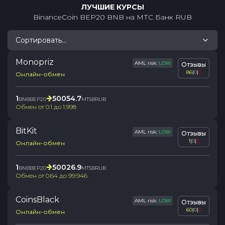
ЛУЧШИЕ КУРСЫ
BinanceCoin BEP20 BNB
на
МТС Банк RUB
Сортировать...
Monopriz
AML risk:
LOW
Отзывы
86
|
0
|
0
Онлайн-обмен
1
50054.7
BNBBEP20
MTSBRUB
Обмен от
0.1
до
1.998
BitKit
AML risk:
LOW
Отзывы
1
|
0
|
0
Онлайн-обмен
1
50026.9
BNBBEP20
MTSBRUB
Обмен от
0.64
до
99.946
CoinsBlack
AML risk:
LOW
Отзывы
60
|
0
|
0
Онлайн-обмен