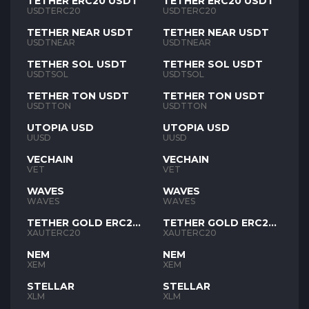
TETHER ERC20 USDT
TETHER ERC20 USDT
USDTERC20
USDTERC20
TETHER NEAR USDT
TETHER NEAR USDT
USDTNEAR
USDTNEAR
TETHER SOL USDT
TETHER SOL USDT
USDTSOL
USDTSOL
TETHER TON USDT
TETHER TON USDT
USDTTON
USDTTON
UTOPIA USD
UTOPIA USD
UUSD
UUSD
VECHAIN
VECHAIN
VET
VET
WAVES
WAVES
WAVES
WAVES
TETHER GOLD ERC20
TETHER GOLD ERC20
XAUT
XAUT
XAUTERC20
XAUTERC20
NEM
NEM
XEM
XEM
STELLAR
STELLAR
XLM
XLM