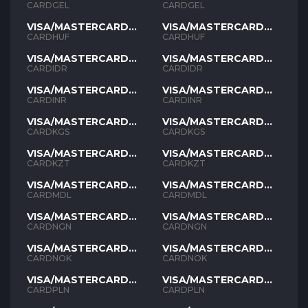
GEL
GEL
CARDGEL
CARDGEL
VISA/MASTERCARD
VISA/MASTERCARD
HUF
HUF
CARDHUF
CARDHUF
VISA/MASTERCARD
VISA/MASTERCARD
IDR
IDR
CARDIDR
CARDIDR
VISA/MASTERCARD
VISA/MASTERCARD
INR
INR
CARDINR
CARDINR
VISA/MASTERCARD
VISA/MASTERCARD
KGS
KGS
CARDKGS
CARDKGS
VISA/MASTERCARD
VISA/MASTERCARD
KZT
KZT
CARDKZT
CARDKZT
VISA/MASTERCARD
VISA/MASTERCARD
MDL
MDL
CARDMDL
CARDMDL
VISA/MASTERCARD
VISA/MASTERCARD
NGN
NGN
CARDNGN
CARDNGN
VISA/MASTERCARD
VISA/MASTERCARD
NOK
NOK
CARDNOK
CARDNOK
VISA/MASTERCARD
VISA/MASTERCARD
PLN
PLN
CARDPLN
CARDPLN