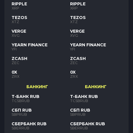
RIPPLE
RIPPLE
XRP
XRP
TEZOS
TEZOS
XTZ
XTZ
VERGE
VERGE
XVG
XVG
YEARN FINANCE
YEARN FINANCE
YFI
YFI
ZCASH
ZCASH
ZEC
ZEC
0X
0X
ZRX
ZRX
БАНКИНГ
БАНКИНГ
Т-БАНК RUB
Т-БАНК RUB
TCSBRUB
TCSBRUB
СБП RUB
СБП RUB
SBPRUB
SBPRUB
СБЕРБАНК RUB
СБЕРБАНК RUB
SBERRUB
SBERRUB