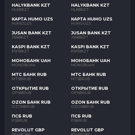
HALYKBANK KZT
HALYKBANK KZT
HLKBKZT
HLKBKZT
КАРТА HUMO UZS
КАРТА HUMO UZS
HUMOUZS
HUMOUZS
JUSAN BANK KZT
JUSAN BANK KZT
JSNBKZT
JSNBKZT
KASPI BANK KZT
KASPI BANK KZT
KSPBKZT
KSPBKZT
МОНОБАНК UAH
МОНОБАНК UAH
MONOBUAH
MONOBUAH
МТС БАНК RUB
МТС БАНК RUB
MTSBRUB
MTSBRUB
ОТКРЫТИЕ RUB
ОТКРЫТИЕ RUB
OPNBRUB
OPNBRUB
OZON БАНК RUB
OZON БАНК RUB
OZONBRUB
OZONBRUB
ПСБ RUB
ПСБ RUB
PSBRUB
PSBRUB
REVOLUT GBP
REVOLUT GBP
REVBGBP
REVBGBP