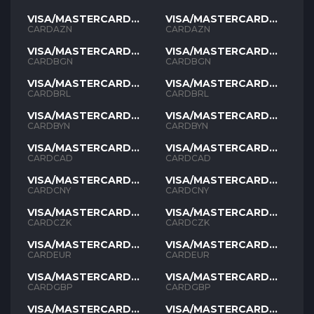
VISA/MASTERCARD
VISA/MASTERCARD
AZN
AZN
CARDAZN
CARDAZN
VISA/MASTERCARD
VISA/MASTERCARD
BGN
BGN
CARDBGN
CARDBGN
VISA/MASTERCARD
VISA/MASTERCARD
BRL
BRL
CARDBRL
CARDBRL
VISA/MASTERCARD
VISA/MASTERCARD
BYN
BYN
CARDBYN
CARDBYN
VISA/MASTERCARD
VISA/MASTERCARD
CAD
CAD
CARDCAD
CARDCAD
VISA/MASTERCARD
VISA/MASTERCARD
CNY
CNY
CARDCNY
CARDCNY
VISA/MASTERCARD
VISA/MASTERCARD
CZK
CZK
CARDCZK
CARDCZK
VISA/MASTERCARD
VISA/MASTERCARD
EUR
EUR
CARDEUR
CARDEUR
VISA/MASTERCARD
VISA/MASTERCARD
GBP
GBP
CARDGBP
CARDGBP
VISA/MASTERCARD
VISA/MASTERCARD