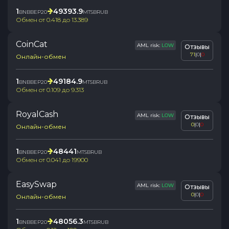
1
49393.9
BNBBEP20
MTSBRUB
Обмен от
0.418
до
13.389
CoinCat
AML risk:
LOW
Отзывы
71
|
0
|
0
Онлайн-обмен
1
49184.9
BNBBEP20
MTSBRUB
Обмен от
0.109
до
9.313
RoyalCash
AML risk:
LOW
Отзывы
0
|
0
|
0
Онлайн-обмен
1
48441
BNBBEP20
MTSBRUB
Обмен от
0.041
до
19900
EasySwap
AML risk:
LOW
Отзывы
0
|
0
|
0
Онлайн-обмен
1
48056.3
BNBBEP20
MTSBRUB