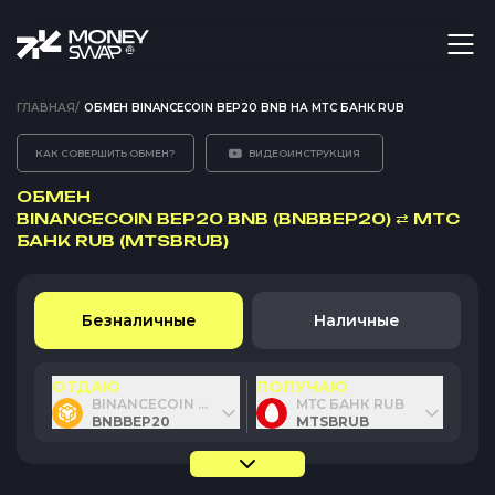
ГЛАВНАЯ
/
ОБМЕН BINANCECOIN BEP20 BNB НА МТС БАНК RUB
КАК СОВЕРШИТЬ ОБМЕН?
ВИДЕОИНСТРУКЦИЯ
ОБМЕН
BINANCECOIN BEP20 BNB (BNBBEP20)
⇄
МТС
БАНК RUB (MTSBRUB)
Безналичные
Наличные
ОТДАЮ
ПОЛУЧАЮ
BINANCECOIN BEP20 BNB
МТС БАНК RUB
BNBBEP20
MTSBRUB