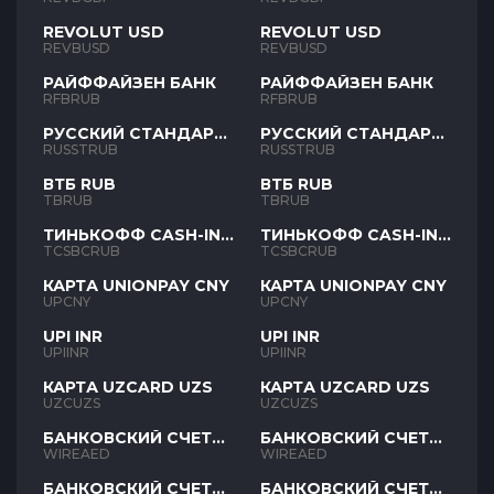
REVOLUT USD
REVOLUT USD
REVBUSD
REVBUSD
РАЙФФАЙЗЕН БАНК
РАЙФФАЙЗЕН БАНК
RFBRUB
RFBRUB
РУССКИЙ СТАНДАРТ
РУССКИЙ СТАНДАРТ
RUB
RUB
RUSSTRUB
RUSSTRUB
ВТБ RUB
ВТБ RUB
TBRUB
TBRUB
ТИНЬКОФФ CASH-IN
ТИНЬКОФФ CASH-IN
RUB
RUB
TCSBCRUB
TCSBCRUB
КАРТА UNIONPAY CNY
КАРТА UNIONPAY CNY
UPCNY
UPCNY
UPI INR
UPI INR
UPIINR
UPIINR
КАРТА UZCARD UZS
КАРТА UZCARD UZS
UZCUZS
UZCUZS
БАНКОВСКИЙ СЧЕТ
БАНКОВСКИЙ СЧЕТ
AED
AED
WIREAED
WIREAED
БАНКОВСКИЙ СЧЕТ
БАНКОВСКИЙ СЧЕТ