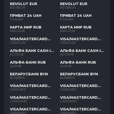
REVOLUT EUR
REVOLUT EUR
REVBEUR
REVBEUR
ПРИВАТ 24 UAH
ПРИВАТ 24 UAH
P24UAH
P24UAH
КАРТА МИР RUB
КАРТА МИР RUB
MIRCRUB
MIRCRUB
VISA/MASTERCARD
VISA/MASTERCARD
USD
USD
CARDUSD
CARDUSD
АЛЬФА БАНК CASH-IN
АЛЬФА БАНК CASH-IN
RUB
RUB
ACCRUB
ACCRUB
АЛЬФА-БАНК RUB
АЛЬФА-БАНК RUB
ACRUB
ACRUB
БЕЛАРУСБАНК BYN
БЕЛАРУСБАНК BYN
BLRBBYN
BLRBBYN
VISA/MASTERCARD
VISA/MASTERCARD
AED
AED
CARDAED
CARDAED
VISA/MASTERCARD
VISA/MASTERCARD
AMD
AMD
CARDAMD
CARDAMD
VISA/MASTERCARD
VISA/MASTERCARD
ARS
ARS
CARDARS
CARDARS