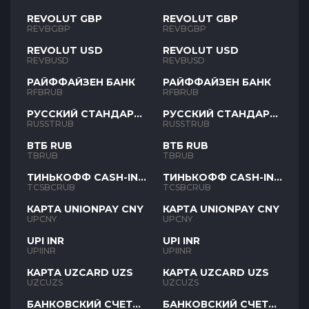
REVOLUT GBP
REVOLUT GBP
REVBGBP
REVBGBP
REVOLUT USD
REVOLUT USD
REVBUSD
REVBUSD
РАЙФФАЙЗЕН БАНК
РАЙФФАЙЗЕН БАНК
RFBRUB
RFBRUB
РУССКИЙ СТАНДАРТ
РУССКИЙ СТАНДАРТ
RUB
RUB
RUSSTRUB
RUSSTRUB
ВТБ RUB
ВТБ RUB
TBRUB
TBRUB
ТИНЬКОФФ CASH-IN
ТИНЬКОФФ CASH-IN
RUB
RUB
TCSBCRUB
TCSBCRUB
КАРТА UNIONPAY CNY
КАРТА UNIONPAY CNY
UPCNY
UPCNY
UPI INR
UPI INR
UPIINR
UPIINR
КАРТА UZCARD UZS
КАРТА UZCARD UZS
UZCUZS
UZCUZS
БАНКОВСКИЙ СЧЕТ
БАНКОВСКИЙ СЧЕТ