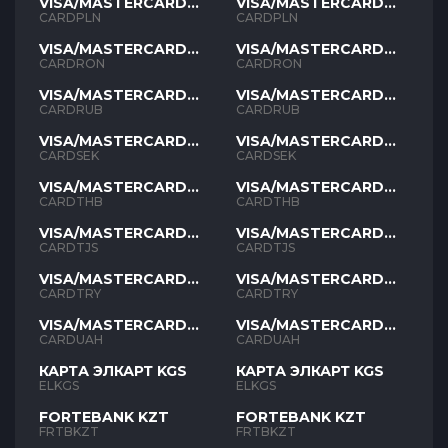
VISA/MASTERCARD
VISA/MASTERCARD
PLN
PLN
CARDPLN
CARDPLN
VISA/MASTERCARD
VISA/MASTERCARD
RON
RON
CARDRON
CARDRON
VISA/MASTERCARD
VISA/MASTERCARD
RUB
RUB
CARDRUB
CARDRUB
VISA/MASTERCARD
VISA/MASTERCARD
SEK
SEK
CARDSEK
CARDSEK
VISA/MASTERCARD
VISA/MASTERCARD
THB
THB
CARDTHB
CARDTHB
VISA/MASTERCARD
VISA/MASTERCARD
TJS
TJS
CARDTJS
CARDTJS
VISA/MASTERCARD
VISA/MASTERCARD
TYR
TYR
CARDTRY
CARDTRY
VISA/MASTERCARD
VISA/MASTERCARD
UAH
UAH
CARDUAH
CARDUAH
КАРТА ЭЛКАРТ KGS
КАРТА ЭЛКАРТ KGS
ELKGS
ELKGS
FORTEBANK KZT
FORTEBANK KZT
FRTBKZT
FRTBKZT