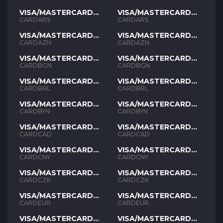
VISA/MASTERCARD
VISA/MASTERCARD
ARS
ARS
CARDARS
CARDARS
VISA/MASTERCARD
VISA/MASTERCARD
AZN
AZN
CARDAZN
CARDAZN
VISA/MASTERCARD
VISA/MASTERCARD
BGN
BGN
CARDBGN
CARDBGN
VISA/MASTERCARD
VISA/MASTERCARD
BRL
BRL
CARDBRL
CARDBRL
VISA/MASTERCARD
VISA/MASTERCARD
BYN
BYN
CARDBYN
CARDBYN
VISA/MASTERCARD
VISA/MASTERCARD
CAD
CAD
CARDCAD
CARDCAD
VISA/MASTERCARD
VISA/MASTERCARD
CNY
CNY
CARDCNY
CARDCNY
VISA/MASTERCARD
VISA/MASTERCARD
CZK
CZK
CARDCZK
CARDCZK
VISA/MASTERCARD
VISA/MASTERCARD
EUR
EUR
CARDEUR
CARDEUR
VISA/MASTERCARD
VISA/MASTERCARD