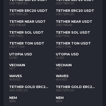
USDTBEP20
USDTBEP20
TETHER ERC20 USDT
TETHER ERC20 USDT
USDTERC20
USDTERC20
TETHER NEAR USDT
TETHER NEAR USDT
USDTNEAR
USDTNEAR
TETHER SOL USDT
TETHER SOL USDT
USDTSOL
USDTSOL
TETHER TON USDT
TETHER TON USDT
USDTTON
USDTTON
UTOPIA USD
UTOPIA USD
UUSD
UUSD
VECHAIN
VECHAIN
VET
VET
WAVES
WAVES
WAVES
WAVES
TETHER GOLD ERC20
TETHER GOLD ERC20
XAUT
XAUT
XAUTERC20
XAUTERC20
NEM
NEM
XEM
XEM