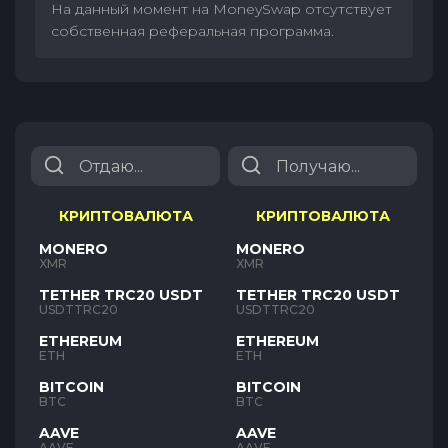
На данный момент на MoneySwap отсутствует
собственная реферальная программа.
КРИПТОВАЛЮТА
КРИПТОВАЛЮТА
MONERO
MONERO
XMR
XMR
TETHER TRC20 USDT
TETHER TRC20 USDT
USDTTRC20
USDTTRC20
ETHEREUM
ETHEREUM
ETH
ETH
BITCOIN
BITCOIN
BTC
BTC
AAVE
AAVE
AAVE
AAVE