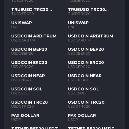
TUSD
TUSD
TUSDERC20
TUSDERC20
TRUEUSD TRC20
TRUEUSD TRC20
TUSD
TUSD
TUSDTRC20
TUSDTRC20
UNISWAP
UNISWAP
UNI
UNI
USDCOIN ARBITRUM
USDCOIN ARBITRUM
USDCARBTM
USDCARBTM
USDCOIN BEP20
USDCOIN BEP20
USDCBEP20
USDCBEP20
USDCOIN ERC20
USDCOIN ERC20
USDCERC20
USDCERC20
USDCOIN NEAR
USDCOIN NEAR
USDCNEAR
USDCNEAR
USDCOIN SOL
USDCOIN SOL
USDCSOL
USDCSOL
USDCOIN TRC20
USDCOIN TRC20
USDCTRC20
USDCTRC20
PAX DOLLAR
PAX DOLLAR
USDP
USDP
TETHER BEP20 USDT
TETHER BEP20 USDT