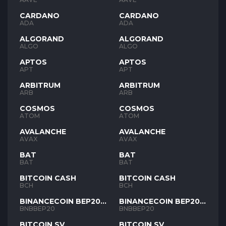
CARDANO
CARDANO
ADA
ADA
ALGORAND
ALGORAND
ALGO
ALGO
APTOS
APTOS
APT
APT
ARBITRUM
ARBITRUM
ARB
ARB
COSMOS
COSMOS
ATOM
ATOM
AVALANCHE
AVALANCHE
AVAX
AVAX
BAT
BAT
BAT
BAT
BITCOIN CASH
BITCOIN CASH
BCH
BCH
BINANCECOIN BEP20
BINANCECOIN BEP20
BNB
BNB
BNBBEP20
BNBBEP20
BITCOIN SV
BITCOIN SV