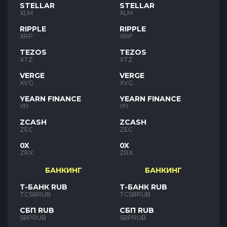
STELLAR
STELLAR
XLM
XLM
RIPPLE
RIPPLE
XRP
XRP
TEZOS
TEZOS
XTZ
XTZ
VERGE
VERGE
XVG
XVG
YEARN FINANCE
YEARN FINANCE
YFI
YFI
ZCASH
ZCASH
ZEC
ZEC
0X
0X
ZRX
ZRX
БАНКИНГ
БАНКИНГ
Т-БАНК RUB
Т-БАНК RUB
TCSBRUB
TCSBRUB
СБП RUB
СБП RUB
SBPRUB
SBPRUB