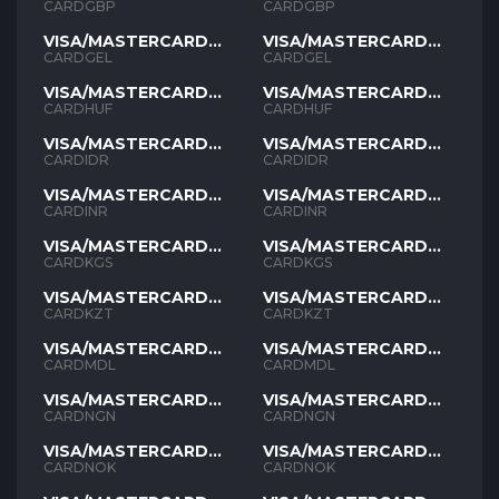
GBP
GBP
CARDGBP
CARDGBP
VISA/MASTERCARD
VISA/MASTERCARD
GEL
GEL
CARDGEL
CARDGEL
VISA/MASTERCARD
VISA/MASTERCARD
HUF
HUF
CARDHUF
CARDHUF
VISA/MASTERCARD
VISA/MASTERCARD
IDR
IDR
CARDIDR
CARDIDR
VISA/MASTERCARD
VISA/MASTERCARD
INR
INR
CARDINR
CARDINR
VISA/MASTERCARD
VISA/MASTERCARD
KGS
KGS
CARDKGS
CARDKGS
VISA/MASTERCARD
VISA/MASTERCARD
KZT
KZT
CARDKZT
CARDKZT
VISA/MASTERCARD
VISA/MASTERCARD
MDL
MDL
CARDMDL
CARDMDL
VISA/MASTERCARD
VISA/MASTERCARD
NGN
NGN
CARDNGN
CARDNGN
VISA/MASTERCARD
VISA/MASTERCARD
NOK
NOK
CARDNOK
CARDNOK