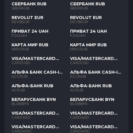
СБЕРБАНК RUB
СБЕРБАНК RUB
SBERRUB
SBERRUB
REVOLUT EUR
REVOLUT EUR
REVBEUR
REVBEUR
ПРИВАТ 24 UAH
ПРИВАТ 24 UAH
P24UAH
P24UAH
КАРТА МИР RUB
КАРТА МИР RUB
MIRCRUB
MIRCRUB
VISA/MASTERCARD
VISA/MASTERCARD
USD
USD
CARDUSD
CARDUSD
АЛЬФА БАНК CASH-IN
АЛЬФА БАНК CASH-IN
RUB
RUB
ACCRUB
ACCRUB
АЛЬФА-БАНК RUB
АЛЬФА-БАНК RUB
ACRUB
ACRUB
БЕЛАРУСБАНК BYN
БЕЛАРУСБАНК BYN
BLRBBYN
BLRBBYN
VISA/MASTERCARD
VISA/MASTERCARD
AED
AED
CARDAED
CARDAED
VISA/MASTERCARD
VISA/MASTERCARD
AMD
AMD
CARDAMD
CARDAMD