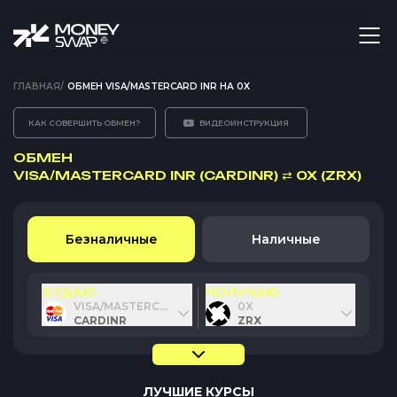
ГЛАВНАЯ
/
ОБМЕН VISA/MASTERCARD INR НА 0X
КАК СОВЕРШИТЬ ОБМЕН?
ВИДЕОИНСТРУКЦИЯ
ОБМЕН
VISA/MASTERCARD INR (CARDINR)
⇄
0X (ZRX)
Безналичные
Наличные
ОТДАЮ
ПОЛУЧАЮ
VISA/MASTERCARD INR
0X
CARDINR
ZRX
ЛУЧШИЕ КУРСЫ