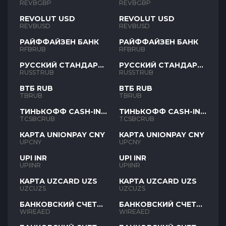
REVBGBP
REVBGBP
REVOLUT USD
REVOLUT USD
REVBUSD
REVBUSD
РАЙФФАЙЗЕН БАНК
РАЙФФАЙЗЕН БАНК
RFBRUB
RFBRUB
РУССКИЙ СТАНДАРТ
РУССКИЙ СТАНДАРТ
RUB
RUB
RUSSTRUB
RUSSTRUB
ВТБ RUB
ВТБ RUB
TBRUB
TBRUB
ТИНЬКОФФ CASH-IN
ТИНЬКОФФ CASH-IN
RUB
RUB
TCSBCRUB
TCSBCRUB
КАРТА UNIONPAY CNY
КАРТА UNIONPAY CNY
UPCNY
UPCNY
UPI INR
UPI INR
UPIINR
UPIINR
КАРТА UZCARD UZS
КАРТА UZCARD UZS
UZCUZS
UZCUZS
БАНКОВСКИЙ СЧЕТ
БАНКОВСКИЙ СЧЕТ
AED
AED
WIREAED
WIREAED