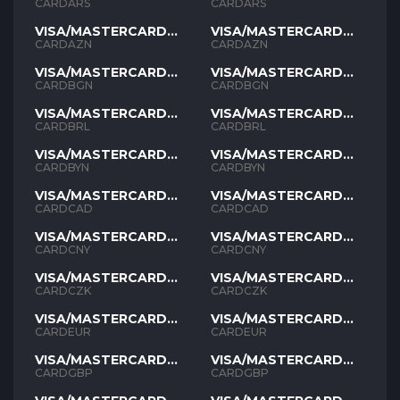
ARS
ARS
CARDARS
CARDARS
VISA/MASTERCARD
VISA/MASTERCARD
AZN
AZN
CARDAZN
CARDAZN
VISA/MASTERCARD
VISA/MASTERCARD
BGN
BGN
CARDBGN
CARDBGN
VISA/MASTERCARD
VISA/MASTERCARD
BRL
BRL
CARDBRL
CARDBRL
VISA/MASTERCARD
VISA/MASTERCARD
BYN
BYN
CARDBYN
CARDBYN
VISA/MASTERCARD
VISA/MASTERCARD
CAD
CAD
CARDCAD
CARDCAD
VISA/MASTERCARD
VISA/MASTERCARD
CNY
CNY
CARDCNY
CARDCNY
VISA/MASTERCARD
VISA/MASTERCARD
CZK
CZK
CARDCZK
CARDCZK
VISA/MASTERCARD
VISA/MASTERCARD
EUR
EUR
CARDEUR
CARDEUR
VISA/MASTERCARD
VISA/MASTERCARD
GBP
GBP
CARDGBP
CARDGBP