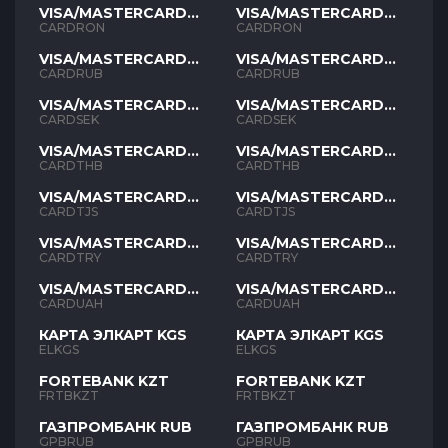
VISA/MASTERCARD
VISA/MASTERCARD
RON
RON
CARDRON
CARDRON
VISA/MASTERCARD
VISA/MASTERCARD
RUB
RUB
CARDRUB
CARDRUB
VISA/MASTERCARD
VISA/MASTERCARD
SEK
SEK
CARDSEK
CARDSEK
VISA/MASTERCARD
VISA/MASTERCARD
THB
THB
CARDTHB
CARDTHB
VISA/MASTERCARD
VISA/MASTERCARD
TJS
TJS
CARDTJS
CARDTJS
VISA/MASTERCARD
VISA/MASTERCARD
TYR
TYR
CARDTRY
CARDTRY
VISA/MASTERCARD
VISA/MASTERCARD
UAH
UAH
CARDUAH
CARDUAH
КАРТА ЭЛКАРТ KGS
КАРТА ЭЛКАРТ KGS
ELKGS
ELKGS
FORTEBANK KZT
FORTEBANK KZT
FRTBKZT
FRTBKZT
ГАЗПРОМБАНК RUB
ГАЗПРОМБАНК RUB
GPBRUB
GPBRUB