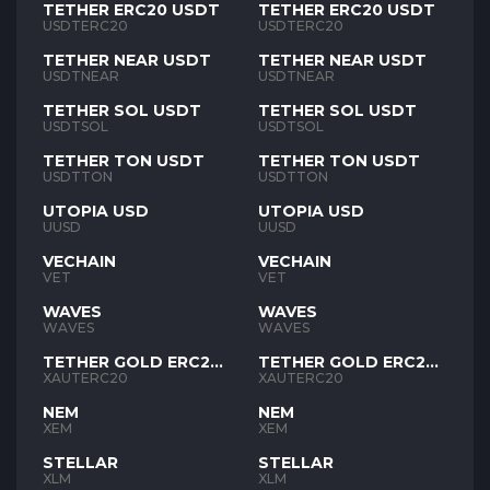
TETHER ERC20 USDT
TETHER ERC20 USDT
USDTERC20
USDTERC20
TETHER NEAR USDT
TETHER NEAR USDT
USDTNEAR
USDTNEAR
TETHER SOL USDT
TETHER SOL USDT
USDTSOL
USDTSOL
TETHER TON USDT
TETHER TON USDT
USDTTON
USDTTON
UTOPIA USD
UTOPIA USD
UUSD
UUSD
VECHAIN
VECHAIN
VET
VET
WAVES
WAVES
WAVES
WAVES
TETHER GOLD ERC20
TETHER GOLD ERC20
XAUT
XAUT
XAUTERC20
XAUTERC20
NEM
NEM
XEM
XEM
STELLAR
STELLAR
XLM
XLM