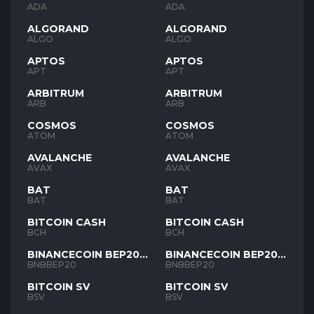
ADA
ADA
ALGORAND
ALGORAND
ALGO
ALGO
APTOS
APTOS
APT
APT
ARBITRUM
ARBITRUM
ARB
ARB
COSMOS
COSMOS
ATOM
ATOM
AVALANCHE
AVALANCHE
AVAX
AVAX
BAT
BAT
BAT
BAT
BITCOIN CASH
BITCOIN CASH
BCH
BCH
BINANCECOIN BEP20
BINANCECOIN BEP20
BNB
BNB
BNBBEP20
BNBBEP20
BITCOIN SV
BITCOIN SV
BSV
BSV