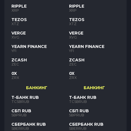
RIPPLE
RIPPLE
XRP
XRP
TEZOS
TEZOS
XTZ
XTZ
VERGE
VERGE
XVG
XVG
YEARN FINANCE
YEARN FINANCE
YFI
YFI
ZCASH
ZCASH
ZEC
ZEC
0X
0X
ZRX
ZRX
БАНКИНГ
БАНКИНГ
Т-БАНК RUB
Т-БАНК RUB
TCSBRUB
TCSBRUB
СБП RUB
СБП RUB
SBPRUB
SBPRUB
СБЕРБАНК RUB
СБЕРБАНК RUB
SBERRUB
SBERRUB