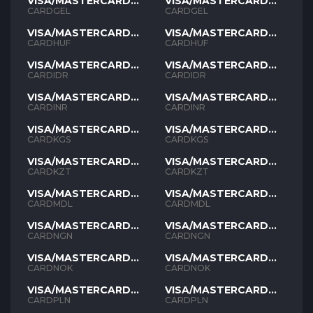
VISA/MASTERCARD
VISA/MASTERCARD
GEL
GEL
CARDGEL
CARDGEL
VISA/MASTERCARD
VISA/MASTERCARD
HUF
HUF
CARDHUF
CARDHUF
VISA/MASTERCARD
VISA/MASTERCARD
IDR
IDR
CARDIDR
CARDIDR
VISA/MASTERCARD
VISA/MASTERCARD
INR
INR
CARDINR
CARDINR
VISA/MASTERCARD
VISA/MASTERCARD
KGS
KGS
CARDKGS
CARDKGS
VISA/MASTERCARD
VISA/MASTERCARD
KZT
KZT
CARDKZT
CARDKZT
VISA/MASTERCARD
VISA/MASTERCARD
MDL
MDL
CARDMDL
CARDMDL
VISA/MASTERCARD
VISA/MASTERCARD
NGN
NGN
CARDNGN
CARDNGN
VISA/MASTERCARD
VISA/MASTERCARD
NOK
NOK
CARDNOK
CARDNOK
VISA/MASTERCARD
VISA/MASTERCARD
PLN
PLN
CARDPLN
CARDPLN