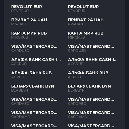
REVOLUT EUR
REVOLUT EUR
REVBEUR
REVBEUR
ПРИВАТ 24 UAH
ПРИВАТ 24 UAH
P24UAH
P24UAH
КАРТА МИР RUB
КАРТА МИР RUB
MIRCRUB
MIRCRUB
VISA/MASTERCARD
VISA/MASTERCARD
USD
USD
CARDUSD
CARDUSD
АЛЬФА БАНК CASH-IN
АЛЬФА БАНК CASH-IN
RUB
RUB
ACCRUB
ACCRUB
АЛЬФА-БАНК RUB
АЛЬФА-БАНК RUB
ACRUB
ACRUB
БЕЛАРУСБАНК BYN
БЕЛАРУСБАНК BYN
BLRBBYN
BLRBBYN
VISA/MASTERCARD
VISA/MASTERCARD
AED
AED
CARDAED
CARDAED
VISA/MASTERCARD
VISA/MASTERCARD
AMD
AMD
CARDAMD
CARDAMD
VISA/MASTERCARD
VISA/MASTERCARD