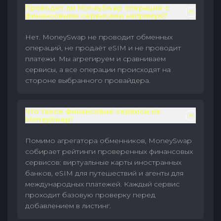
Проводит ли MoneySwap операции с
финансовыми сервисами напрямую?
Нет. MoneySwap не проводит обменных
операций, не продаёт eSIM и не проводит
платежи. Мы агрегируем и сравниваем
сервисы, а все операции происходят на
стороне выбранного провайдера.
Что такое финансовые сервисы на
MoneySwap?
Помимо агрегатора обменников, MoneySwap
собирает рейтинги проверенных финансовых
сервисов: виртуальные карты иностранных
банков, eSIM для путешествий и агенты для
международных платежей. Каждый сервис
проходит базовую проверку перед
добавлением в листинг.