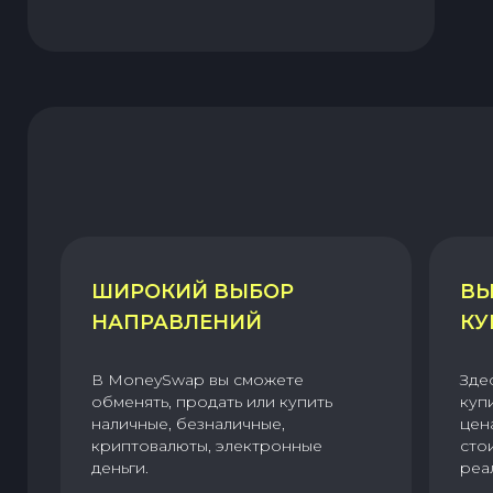
ШИРОКИЙ ВЫБОР
ВЫ
НАПРАВЛЕНИЙ
КУ
В MoneySwap вы сможете
Зде
обменять, продать или купить
куп
наличные, безналичные,
цен
криптовалюты, электронные
сто
деньги.
реа