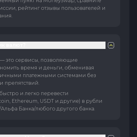
менный пункт на MoneySwap, сравните
иссии, рейтинг отзывы пользователей и
ания.
ик валют?
— это сервисы, позволяющие
номить время и деньги, обменивая
личными платежными системами без
и препятствий.
быстро и легко перевести
oin, Ethereum, USDT и другие) в рубли
/Альфа Банка/любого другого банка.