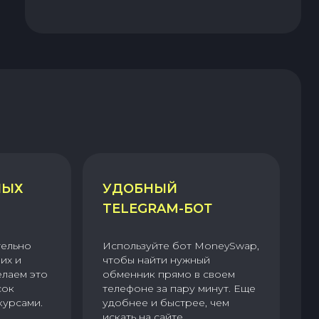
НЫХ
УДОБНЫЙ
TELEGRAM-БОТ
тельно
Используйте бот MoneySwap,
их и
чтобы найти нужный
елаем это
обменник прямо в своем
сок
телефоне за пару минут. Еще
курсами.
удобнее и быстрее, чем
искать на сайте.