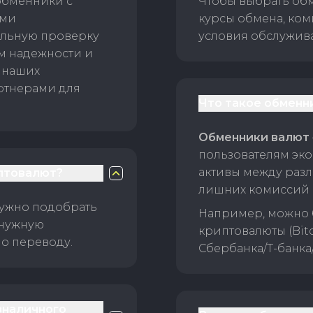
обменники с
Чтобы выбрать об
ами
курсы обмена, ком
ельную проверку
условия обслужив
ам надежности и
 наших
ртнерами для
Что такое обменн
Обменники валют
пользователям эко
активы между раз
птовалют?
лишних комиссий 
нужно подобрать
Например, можно 
 нужную
криптовалюты (Bitc
о переводу.
Сбербанка/Т-банка
зналичного