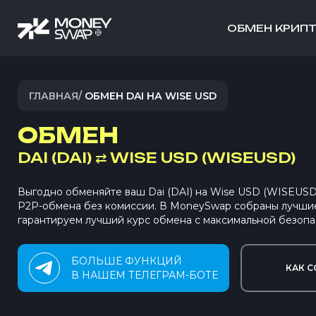
ОБМЕН КРИП
ГЛАВНАЯ
/
ОБМЕН DAI НА WISE USD
ОБМЕН
DAI (DAI)
⇄
WISE USD (WISEUSD)
Выгодно обменяйте ваш Dai (DAI) на Wise USD (WISEUSD
P2P-обмена без комиссии. В MoneySwap собраны лучши
гарантируем лучший курс обмена с максимальной безопа
БОЛЬШЕ ФУНКЦИЙ
КАК С
В НАШЕМ ТЕЛЕГРАМ-БОТЕ