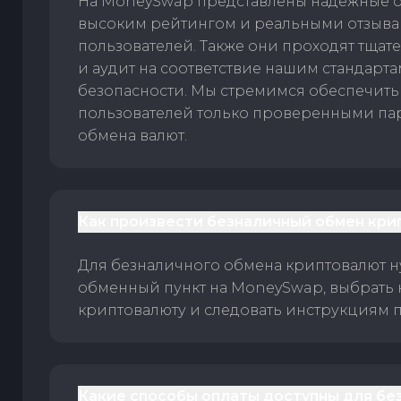
На MoneySwap представлены надежные 
высоким рейтингом и реальными отзыв
пользователей. Также они проходят тщат
и аудит на соответствие нашим стандарт
безопасности. Мы стремимся обеспечить
пользователей только проверенными па
обмена валют.
Как произвести безналичный обмен кри
Для безналичного обмена криптовалют 
обменный пункт на MoneySwap, выбрать
криптовалюту и следовать инструкциям п
Какие способы оплаты доступны для бе