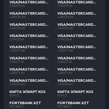
VISA/MASTERCARD
VISA/MASTERCARD
PLN
PLN
CARDPLN
CARDPLN
VISA/MASTERCARD
VISA/MASTERCARD
RON
RON
CARDRON
CARDRON
VISA/MASTERCARD
VISA/MASTERCARD
RUB
RUB
CARDRUB
CARDRUB
VISA/MASTERCARD
VISA/MASTERCARD
SEK
SEK
CARDSEK
CARDSEK
VISA/MASTERCARD
VISA/MASTERCARD
THB
THB
CARDTHB
CARDTHB
VISA/MASTERCARD
VISA/MASTERCARD
TJS
TJS
CARDTJS
CARDTJS
VISA/MASTERCARD
VISA/MASTERCARD
TYR
TYR
CARDTRY
CARDTRY
VISA/MASTERCARD
VISA/MASTERCARD
UAH
UAH
CARDUAH
CARDUAH
КАРТА ЭЛКАРТ KGS
КАРТА ЭЛКАРТ KGS
ELKGS
ELKGS
FORTEBANK KZT
FORTEBANK KZT
FRTBKZT
FRTBKZT