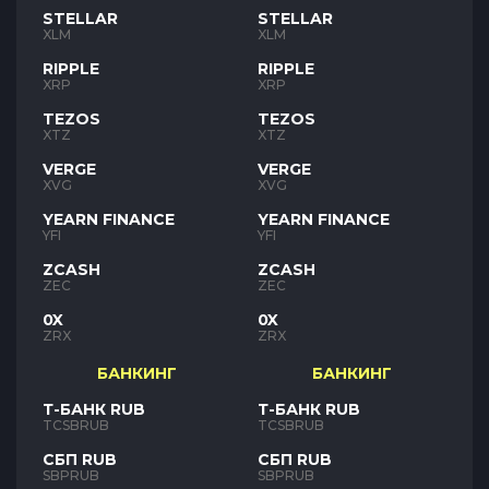
STELLAR
STELLAR
XLM
XLM
RIPPLE
RIPPLE
XRP
XRP
TEZOS
TEZOS
XTZ
XTZ
VERGE
VERGE
XVG
XVG
YEARN FINANCE
YEARN FINANCE
YFI
YFI
ZCASH
ZCASH
ZEC
ZEC
0X
0X
ZRX
ZRX
БАНКИНГ
БАНКИНГ
Т-БАНК RUB
Т-БАНК RUB
TCSBRUB
TCSBRUB
СБП RUB
СБП RUB
SBPRUB
SBPRUB