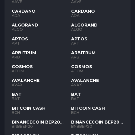
AAVE
AAVE
CARDANO
CARDANO
ADA
ADA
ALGORAND
ALGORAND
ALGO
ALGO
APTOS
APTOS
APT
APT
ARBITRUM
ARBITRUM
ARB
ARB
COSMOS
COSMOS
ATOM
ATOM
AVALANCHE
AVALANCHE
AVAX
AVAX
BAT
BAT
BAT
BAT
BITCOIN CASH
BITCOIN CASH
BCH
BCH
BINANCECOIN BEP20
BINANCECOIN BEP20
BNB
BNB
BNBBEP20
BNBBEP20