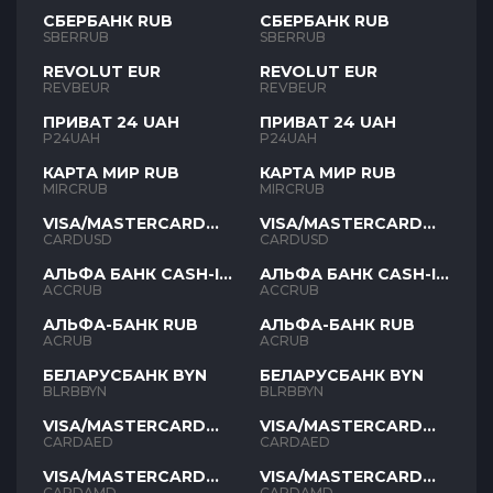
СБЕРБАНК RUB
СБЕРБАНК RUB
SBERRUB
SBERRUB
REVOLUT EUR
REVOLUT EUR
REVBEUR
REVBEUR
ПРИВАТ 24 UAH
ПРИВАТ 24 UAH
P24UAH
P24UAH
КАРТА МИР RUB
КАРТА МИР RUB
MIRCRUB
MIRCRUB
VISA/MASTERCARD
VISA/MASTERCARD
USD
USD
CARDUSD
CARDUSD
АЛЬФА БАНК CASH-IN
АЛЬФА БАНК CASH-IN
RUB
RUB
ACCRUB
ACCRUB
АЛЬФА-БАНК RUB
АЛЬФА-БАНК RUB
ACRUB
ACRUB
БЕЛАРУСБАНК BYN
БЕЛАРУСБАНК BYN
BLRBBYN
BLRBBYN
VISA/MASTERCARD
VISA/MASTERCARD
AED
AED
CARDAED
CARDAED
VISA/MASTERCARD
VISA/MASTERCARD
AMD
AMD
CARDAMD
CARDAMD