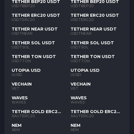
TETHER BEP20 USDT
TETHER BEP20 USDT
USDTBEP20
USDTBEP20
TETHER ERC20 USDT
TETHER ERC20 USDT
USDTERC20
USDTERC20
TETHER NEAR USDT
TETHER NEAR USDT
USDTNEAR
USDTNEAR
TETHER SOL USDT
TETHER SOL USDT
USDTSOL
USDTSOL
TETHER TON USDT
TETHER TON USDT
USDTTON
USDTTON
UTOPIA USD
UTOPIA USD
UUSD
UUSD
VECHAIN
VECHAIN
VET
VET
WAVES
WAVES
WAVES
WAVES
TETHER GOLD ERC20
TETHER GOLD ERC20
XAUT
XAUT
XAUTERC20
XAUTERC20
NEM
NEM
XEM
XEM