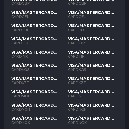
GBP
GBP
CARDGBP
CARDGBP
VISA/MASTERCARD
VISA/MASTERCARD
GEL
GEL
CARDGEL
CARDGEL
VISA/MASTERCARD
VISA/MASTERCARD
HUF
HUF
CARDHUF
CARDHUF
VISA/MASTERCARD
VISA/MASTERCARD
IDR
IDR
CARDIDR
CARDIDR
VISA/MASTERCARD
VISA/MASTERCARD
INR
INR
CARDINR
CARDINR
VISA/MASTERCARD
VISA/MASTERCARD
KGS
KGS
CARDKGS
CARDKGS
VISA/MASTERCARD
VISA/MASTERCARD
KZT
KZT
CARDKZT
CARDKZT
VISA/MASTERCARD
VISA/MASTERCARD
MDL
MDL
CARDMDL
CARDMDL
VISA/MASTERCARD
VISA/MASTERCARD
NGN
NGN
CARDNGN
CARDNGN
VISA/MASTERCARD
VISA/MASTERCARD
NOK
NOK
CARDNOK
CARDNOK