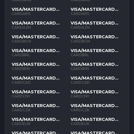
VISA/MASTERCARD
VISA/MASTERCARD
ARS
ARS
CARDARS
CARDARS
VISA/MASTERCARD
VISA/MASTERCARD
AZN
AZN
CARDAZN
CARDAZN
VISA/MASTERCARD
VISA/MASTERCARD
BGN
BGN
CARDBGN
CARDBGN
VISA/MASTERCARD
VISA/MASTERCARD
BRL
BRL
CARDBRL
CARDBRL
VISA/MASTERCARD
VISA/MASTERCARD
BYN
BYN
CARDBYN
CARDBYN
VISA/MASTERCARD
VISA/MASTERCARD
CAD
CAD
CARDCAD
CARDCAD
VISA/MASTERCARD
VISA/MASTERCARD
CNY
CNY
CARDCNY
CARDCNY
VISA/MASTERCARD
VISA/MASTERCARD
CZK
CZK
CARDCZK
CARDCZK
VISA/MASTERCARD
VISA/MASTERCARD
EUR
EUR
CARDEUR
CARDEUR
VISA/MASTERCARD
VISA/MASTERCARD