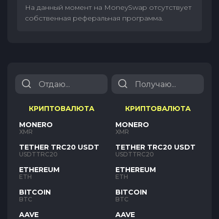
На данный момент на MoneySwap отсутствует
собственная реферальная программа.
КРИПТОВАЛЮТА
КРИПТОВАЛЮТА
MONERO
MONERO
XMR
XMR
TETHER TRC20 USDT
TETHER TRC20 USDT
USDTTRC20
USDTTRC20
ETHEREUM
ETHEREUM
ETH
ETH
BITCOIN
BITCOIN
BTC
BTC
AAVE
AAVE