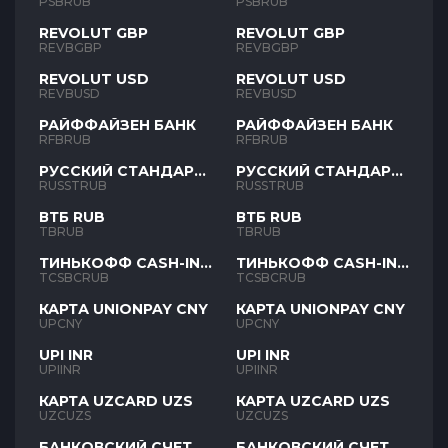
PSBRUB
PSBRUB
REVOLUT GBP
REVOLUT GBP
REVBGBP
REVBGBP
REVOLUT USD
REVOLUT USD
REVBUSD
REVBUSD
РАЙФФАЙЗЕН БАНК
РАЙФФАЙЗЕН БАНК
RFBRUB
RFBRUB
РУССКИЙ СТАНДАРТ
РУССКИЙ СТАНДАРТ
RUB
RUB
RUSSTRUB
RUSSTRUB
ВТБ RUB
ВТБ RUB
TBRUB
TBRUB
ТИНЬКОФФ CASH-IN
ТИНЬКОФФ CASH-IN
RUB
RUB
TCSBCRUB
TCSBCRUB
КАРТА UNIONPAY CNY
КАРТА UNIONPAY CNY
UPCNY
UPCNY
UPI INR
UPI INR
UPIINR
UPIINR
КАРТА UZCARD UZS
КАРТА UZCARD UZS
UZCUZS
UZCUZS
БАНКОВСКИЙ СЧЕТ
БАНКОВСКИЙ СЧЕТ