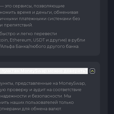
— это сервисы, позволяющие
номить время и деньги, обменивая
личными платежными системами без
и препятствий.
быстро и легко перевести
oin, Ethereum, USDT и другие) в рубли
/Альфа Банка/любого другого банка.
 пунктам MoneySwap можно доверять?
пункты, представленные на MoneySwap,
ую проверку и аудит на соответствие
 надежности и безопасности. Мы
чить наших пользователей только
тнерами для обмена валют.