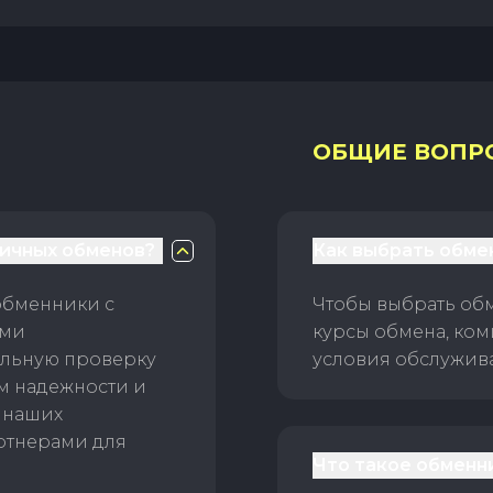
ОБЩИЕ ВОПР
личных обменов?
Как выбрать обме
обменники с
Чтобы выбрать об
ами
курсы обмена, ком
ельную проверку
условия обслужив
ам надежности и
 наших
ртнерами для
Что такое обменн