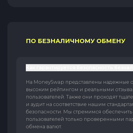
ПО БЕЗНАЛИЧНОМУ ОБМЕНУ
Как гарантируется безопасность безна
На MoneySwap представлены надежные 
высоким рейтингом и реальными отзыв
пользователей. Также они проходят тщат
и аудит на соответствие нашим стандарт
безопасности. Мы стремимся обеспечить
пользователей только проверенными па
обмена валют.