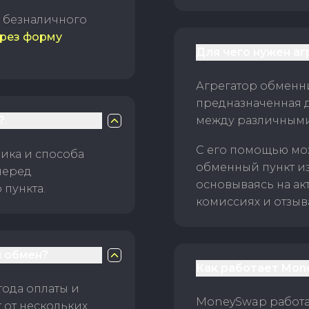
б безналичного
рез форму
Для чего нужен а
Агрегатор обменни
предназначенная 
?
между различным
С его помощью мо
ика и способа
обменный пункт и
перед
основываясь на ак
пункта.
комиссиях и отзыв
 обмен?
Как работает Mon
тода оплаты и
MoneySwap работае
 от нескольких