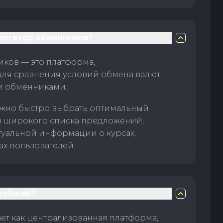
грегатор обменников?
ков — это платформа,
для сравнения условий обмена валют
и обменниками.
жно быстро выбрать оптимальный
з широкого списка предложений,
туальной информации о курсах,
ах пользователей.
eySwap?
т как централизованная платформа,