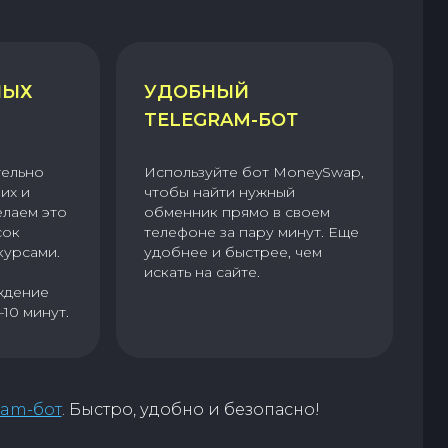
НЫХ
УДОБНЫЙ
TELEGRAM-БОТ
тельно
Используйте бот MoneySwap,
их и
чтобы найти нужный
елаем это
обменник прямо в своем
сок
телефоне за пару минут. Еще
курсами.
удобнее и быстрее, чем
искать на сайте.
ждение
–10 минут.
ram-бот
. Быстро, удобно и безопасно!