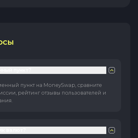
ОСЫ
нный пункт?
менный пункт на MoneySwap, сравните
иссии, рейтинг отзывы пользователей и
ания.
ик валют?