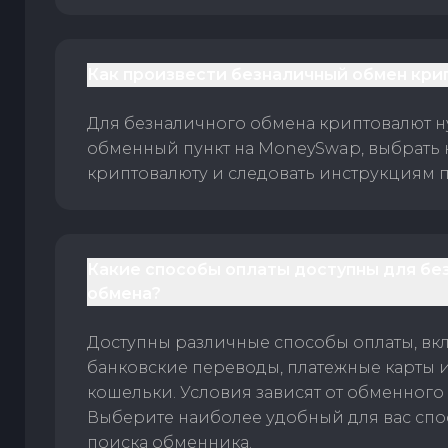
Как произвести безналичный обмен кри
Для безналичного обмена криптовалют 
обменный пункт на MoneySwap, выбрать
криптовалюту и следовать инструкциям п
Какие способы оплаты доступны для бе
обмена?
Доступны различные способы оплаты, вк
банковские переводы, платежные карты 
кошельки. Условия зависят от обменного 
Выберите наиболее удобный для вас спос
поиска обменника.