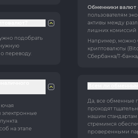
Обменники валют
пользователям эко
активы между раз
птовалют?
лишних комиссий 
нужно подобрать
Например, можно 
 нужную
криптовалюты (Bitc
о переводу.
Сбербанка/Т-банка
зналичного
Всем ли обменным
Да, все обменные 
лючая
проходят тщательн
и электронные
нашим стандартам
пункта.
стремимся обеспе
об на этапе
проверенными пар