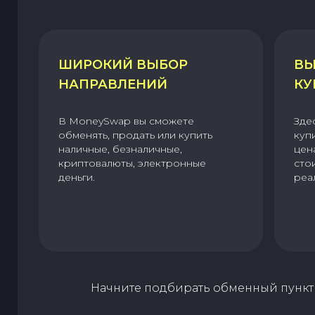
ШИРОКИЙ ВЫБОР
ВЫ
НАПРАВЛЕНИЙ
КУ
В MoneySwap вы сможете
Зде
обменять, продать или купить
куп
наличные, безналичные,
цен
криптовалюты, электронные
сто
деньги.
реа
Начните подбирать обменный пункт 