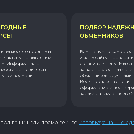
ГОДНЫЕ
ПОДБОР НАДЕЖ
РСЫ
ОБМЕННИКОВ
сь вы можете продать и
Вам не нужно самостоя
ить активы по выгодным
искать сайты, проверять 
ам. Информация о
сравнивать цены. Мы сд
имости обновляется в
за вас, предоставив спи
льном времени.
обменников с лучшими 
Весь процесс, включая
оформление и подтвер
заявки, занимает всего 5
под ваши цели прямо сейчас,
используя наш Teleg