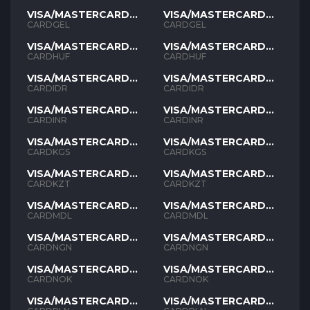
VISA/MASTERCARD
VISA/MASTERCARD
GEL
GEL
CARDGEL
CARDGEL
VISA/MASTERCARD
VISA/MASTERCARD
HUF
HUF
CARDHUF
CARDHUF
VISA/MASTERCARD
VISA/MASTERCARD
IDR
IDR
CARDIDR
CARDIDR
VISA/MASTERCARD
VISA/MASTERCARD
INR
INR
CARDINR
CARDINR
VISA/MASTERCARD
VISA/MASTERCARD
KGS
KGS
CARDKGS
CARDKGS
VISA/MASTERCARD
VISA/MASTERCARD
KZT
KZT
CARDKZT
CARDKZT
VISA/MASTERCARD
VISA/MASTERCARD
MDL
MDL
CARDMDL
CARDMDL
VISA/MASTERCARD
VISA/MASTERCARD
NGN
NGN
CARDNGN
CARDNGN
VISA/MASTERCARD
VISA/MASTERCARD
NOK
NOK
CARDNOK
CARDNOK
VISA/MASTERCARD
VISA/MASTERCARD