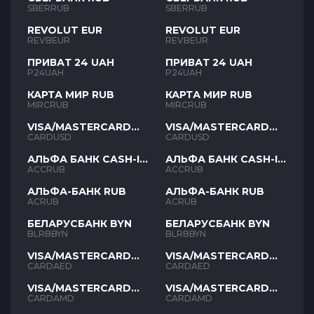
SBERRUB
SBERRUB
REVOLUT EUR
REVOLUT EUR
REVBEUR
REVBEUR
ПРИВАТ 24 UAH
ПРИВАТ 24 UAH
P24UAH
P24UAH
КАРТА МИР RUB
КАРТА МИР RUB
MIRCRUB
MIRCRUB
VISA/MASTERCARD
VISA/MASTERCARD
USD
USD
CARDUSD
CARDUSD
АЛЬФА БАНК CASH-IN
АЛЬФА БАНК CASH-IN
RUB
RUB
ACCRUB
ACCRUB
АЛЬФА-БАНК RUB
АЛЬФА-БАНК RUB
ACRUB
ACRUB
БЕЛАРУСБАНК BYN
БЕЛАРУСБАНК BYN
BLRBBYN
BLRBBYN
VISA/MASTERCARD
VISA/MASTERCARD
AED
AED
CARDAED
CARDAED
VISA/MASTERCARD
VISA/MASTERCARD
AMD
AMD
CARDAMD
CARDAMD