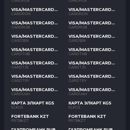
PLN
PLN
CARDPLN
CARDPLN
VISA/MASTERCARD
VISA/MASTERCARD
RON
RON
CARDRON
CARDRON
VISA/MASTERCARD
VISA/MASTERCARD
RUB
RUB
CARDRUB
CARDRUB
VISA/MASTERCARD
VISA/MASTERCARD
SEK
SEK
CARDSEK
CARDSEK
VISA/MASTERCARD
VISA/MASTERCARD
THB
THB
CARDTHB
CARDTHB
VISA/MASTERCARD
VISA/MASTERCARD
TJS
TJS
CARDTJS
CARDTJS
VISA/MASTERCARD
VISA/MASTERCARD
TYR
TYR
CARDTRY
CARDTRY
VISA/MASTERCARD
VISA/MASTERCARD
UAH
UAH
CARDUAH
CARDUAH
КАРТА ЭЛКАРТ KGS
КАРТА ЭЛКАРТ KGS
ELKGS
ELKGS
FORTEBANK KZT
FORTEBANK KZT
FRTBKZT
FRTBKZT
ГАЗПРОМБАНК RUB
ГАЗПРОМБАНК RUB