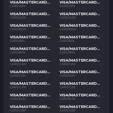
VISA/MASTERCARD
VISA/MASTERCARD
ARS
ARS
CARDARS
CARDARS
VISA/MASTERCARD
VISA/MASTERCARD
AZN
AZN
CARDAZN
CARDAZN
VISA/MASTERCARD
VISA/MASTERCARD
BGN
BGN
CARDBGN
CARDBGN
VISA/MASTERCARD
VISA/MASTERCARD
BRL
BRL
CARDBRL
CARDBRL
VISA/MASTERCARD
VISA/MASTERCARD
BYN
BYN
CARDBYN
CARDBYN
VISA/MASTERCARD
VISA/MASTERCARD
CAD
CAD
CARDCAD
CARDCAD
VISA/MASTERCARD
VISA/MASTERCARD
CNY
CNY
CARDCNY
CARDCNY
VISA/MASTERCARD
VISA/MASTERCARD
CZK
CZK
CARDCZK
CARDCZK
VISA/MASTERCARD
VISA/MASTERCARD
EUR
EUR
CARDEUR
CARDEUR
VISA/MASTERCARD
VISA/MASTERCARD
GBP
GBP
CARDGBP
CARDGBP