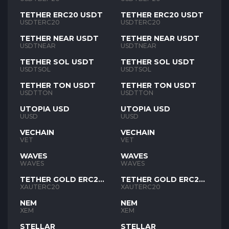
TETHER ERC20 USDT
TETHER ERC20 USDT
USDTERC20
USDTERC20
TETHER NEAR USDT
TETHER NEAR USDT
USDTNEAR
USDTNEAR
TETHER SOL USDT
TETHER SOL USDT
USDTSOL
USDTSOL
TETHER TON USDT
TETHER TON USDT
USDTTON
USDTTON
UTOPIA USD
UTOPIA USD
UUSD
UUSD
VECHAIN
VECHAIN
VET
VET
WAVES
WAVES
WAVES
WAVES
TETHER GOLD ERC20
TETHER GOLD ERC20
XAUT
XAUT
XAUTERC20
XAUTERC20
NEM
NEM
XEM
XEM
STELLAR
STELLAR