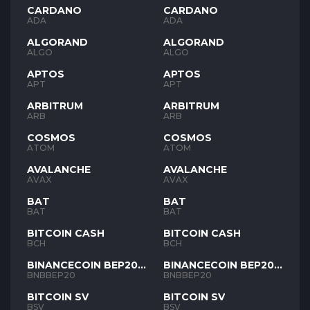
CARDANO
CARDANO
ADA
ADA
ALGORAND
ALGORAND
ALGO
ALGO
APTOS
APTOS
APT
APT
ARBITRUM
ARBITRUM
ARB
ARB
COSMOS
COSMOS
ATOM
ATOM
AVALANCHE
AVALANCHE
AVAX
AVAX
BAT
BAT
BAT
BAT
BITCOIN CASH
BITCOIN CASH
BCH
BCH
BINANCECOIN BEP20
BINANCECOIN BEP20
BNB
BNB
BNBBEP20
BNBBEP20
BITCOIN SV
BITCOIN SV
BSV
BSV