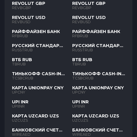
REVOLUT GBP
REVOLUT GBP
REVBGBP
REVBGBP
REVOLUT USD
REVOLUT USD
REVBUSD
REVBUSD
РАЙФФАЙЗЕН БАНК
РАЙФФАЙЗЕН БАНК
RFBRUB
RFBRUB
РУССКИЙ СТАНДАРТ
РУССКИЙ СТАНДАРТ
RUB
RUB
RUSSTRUB
RUSSTRUB
ВТБ RUB
ВТБ RUB
TBRUB
TBRUB
ТИНЬКОФФ CASH-IN
ТИНЬКОФФ CASH-IN
RUB
RUB
TCSBCRUB
TCSBCRUB
КАРТА UNIONPAY CNY
КАРТА UNIONPAY CNY
UPCNY
UPCNY
UPI INR
UPI INR
UPIINR
UPIINR
КАРТА UZCARD UZS
КАРТА UZCARD UZS
UZCUZS
UZCUZS
БАНКОВСКИЙ СЧЕТ
БАНКОВСКИЙ СЧЕТ
AED
AED
WIREAED
WIREAED