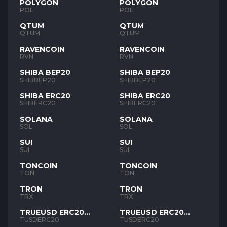
POLYGON
POLYGON
POL
POL
QTUM
QTUM
QTUM
QTUM
RAVENCOIN
RAVENCOIN
RVN
RVN
SHIBA BEP20
SHIBA BEP20
SHIBBEP20
SHIBBEP20
SHIBA ERC20
SHIBA ERC20
SHIBERC20
SHIBERC20
SOLANA
SOLANA
SOL
SOL
SUI
SUI
SUI
SUI
TONCOIN
TONCOIN
TON
TON
TRON
TRON
TRX
TRX
TRUEUSD ERC20
TRUEUSD ERC20
TUSD
TUSD
TUSDERC20
TUSDERC20