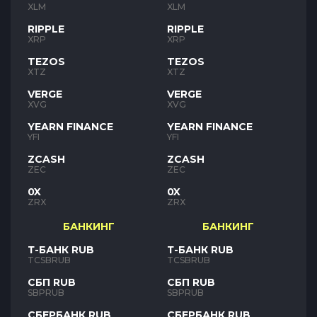
XLM
XLM
RIPPLE
RIPPLE
XRP
XRP
TEZOS
TEZOS
XTZ
XTZ
VERGE
VERGE
XVG
XVG
YEARN FINANCE
YEARN FINANCE
YFI
YFI
ZCASH
ZCASH
ZEC
ZEC
0X
0X
ZRX
ZRX
БАНКИНГ
БАНКИНГ
Т-БАНК RUB
Т-БАНК RUB
TCSBRUB
TCSBRUB
СБП RUB
СБП RUB
SBPRUB
SBPRUB
СБЕРБАНК RUB
СБЕРБАНК RUB