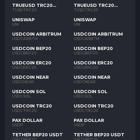
TRUEUSD TRC20
TRUEUSD TRC20
TUSD
TUSD
TUSDTRC20
TUSDTRC20
UNISWAP
UNISWAP
UNI
UNI
USDCOIN ARBITRUM
USDCOIN ARBITRUM
USDCARBTM
USDCARBTM
USDCOIN BEP20
USDCOIN BEP20
USDCBEP20
USDCBEP20
USDCOIN ERC20
USDCOIN ERC20
USDCERC20
USDCERC20
USDCOIN NEAR
USDCOIN NEAR
USDCNEAR
USDCNEAR
USDCOIN SOL
USDCOIN SOL
USDCSOL
USDCSOL
USDCOIN TRC20
USDCOIN TRC20
USDCTRC20
USDCTRC20
PAX DOLLAR
PAX DOLLAR
USDP
USDP
TETHER BEP20 USDT
TETHER BEP20 USDT
USDTBEP20
USDTBEP20