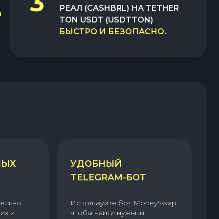
3
РЕАЛ (CASHBRL)
НА
TETHER
TON USDT (USDTTON)
БЫСТРО И БЕЗОПАСНО
.
НЫХ
УДОБНЫЙ
TELEGRAM-БОТ
тельно
Используйте бот MoneySwap,
их и
чтобы найти нужный