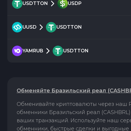
USDTTON
USDP
UUSD
USDTTON
YAMRUB
USDTTON
Обменяйте Бразильский реал (CASHBR
Обменивайте криптовалюты через наш P
обменники Бразильский реал (CASHBRL) 
ваших транзакций. Используйте наш се
обменники, быстрые сделки и выгодные 