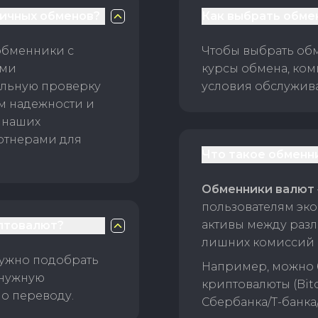
личных обменов?
Как выбрать обме
обменники с
Чтобы выбрать об
ами
курсы обмена, ком
ельную проверку
условия обслужив
ам надежности и
 наших
ртнерами для
Что такое обменн
Обменники валют
пользователям эко
активы между раз
птовалют?
лишних комиссий 
нужно подобрать
Например, можно 
 нужную
криптовалюты (Bitc
о переводу.
Сбербанка/Т-банка