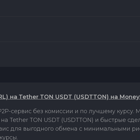
L) на Tether TON USDT (USDTTON) на Money
2P-сервис без комиссии и по лучшему курсу.
на Tether TON USDT (USDTTON) и быстрые сде
рвис для выгодного обмена с минимальными р
курсы.