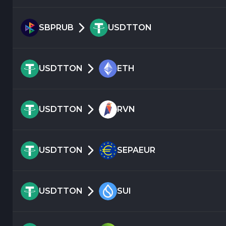
SBPRUB
USDTTON
USDTTON
ETH
USDTTON
RVN
USDTTON
SEPAEUR
USDTTON
SUI