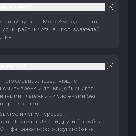
нный пункт?
менный пункт на MoneySwap, сравните
иссии, рейтинг отзывы пользователей и
ания.
ик валют?
— это сервисы, позволяющие
номить время и деньги, обменивая
личными платежными системами без
и препятствий.
быстро и легко перевести
oin, Ethereum, USDT и другие) в рубли
/Альфа Банка/любого другого банка.