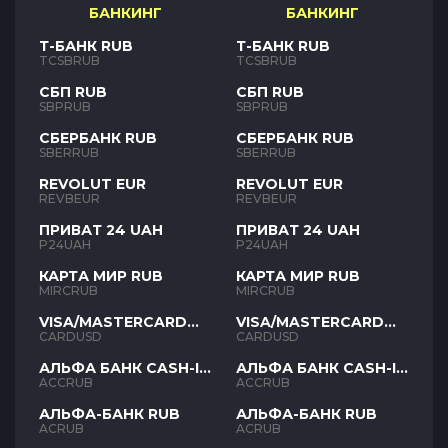
БАНКИНГ
БАНКИНГ
Т-БАНК RUB
Т-БАНК RUB
TCSBRUB
TCSBRUB
СБП RUB
СБП RUB
SBPRUB
SBPRUB
СБЕРБАНК RUB
СБЕРБАНК RUB
SBERRUB
SBERRUB
REVOLUT EUR
REVOLUT EUR
REVBEUR
REVBEUR
ПРИВАТ 24 UAH
ПРИВАТ 24 UAH
P24UAH
P24UAH
КАРТА МИР RUB
КАРТА МИР RUB
MIRCRUB
MIRCRUB
VISA/MASTERCARD
VISA/MASTERCARD
USD
USD
CARDUSD
CARDUSD
АЛЬФА БАНК CASH-IN
АЛЬФА БАНК CASH-IN
RUB
RUB
ACCRUB
ACCRUB
АЛЬФА-БАНК RUB
АЛЬФА-БАНК RUB
ACRUB
ACRUB