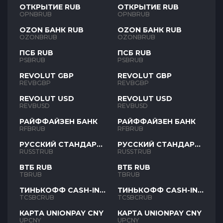
ОТКРЫТИЕ RUB
ОТКРЫТИЕ RUB
OPNBRUB
OPNBRUB
OZON БАНК RUB
OZON БАНК RUB
OZONBRUB
OZONBRUB
ПСБ RUB
ПСБ RUB
PSBRUB
PSBRUB
REVOLUT GBP
REVOLUT GBP
REVBGBP
REVBGBP
REVOLUT USD
REVOLUT USD
REVBUSD
REVBUSD
РАЙФФАЙЗЕН БАНК
РАЙФФАЙЗЕН БАНК
RFBRUB
RFBRUB
РУССКИЙ СТАНДАРТ
РУССКИЙ СТАНДАРТ
RUB
RUB
RUSSTRUB
RUSSTRUB
ВТБ RUB
ВТБ RUB
TBRUB
TBRUB
ТИНЬКОФФ CASH-IN
ТИНЬКОФФ CASH-IN
RUB
RUB
TCSBCRUB
TCSBCRUB
КАРТА UNIONPAY CNY
КАРТА UNIONPAY CNY
UPCNY
UPCNY