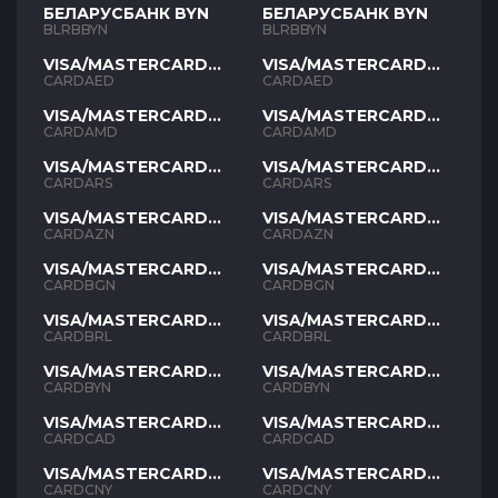
БЕЛАРУСБАНК BYN
БЕЛАРУСБАНК BYN
BLRBBYN
BLRBBYN
VISA/MASTERCARD
VISA/MASTERCARD
AED
AED
CARDAED
CARDAED
VISA/MASTERCARD
VISA/MASTERCARD
AMD
AMD
CARDAMD
CARDAMD
VISA/MASTERCARD
VISA/MASTERCARD
ARS
ARS
CARDARS
CARDARS
VISA/MASTERCARD
VISA/MASTERCARD
AZN
AZN
CARDAZN
CARDAZN
VISA/MASTERCARD
VISA/MASTERCARD
BGN
BGN
CARDBGN
CARDBGN
VISA/MASTERCARD
VISA/MASTERCARD
BRL
BRL
CARDBRL
CARDBRL
VISA/MASTERCARD
VISA/MASTERCARD
BYN
BYN
CARDBYN
CARDBYN
VISA/MASTERCARD
VISA/MASTERCARD
CAD
CAD
CARDCAD
CARDCAD
VISA/MASTERCARD
VISA/MASTERCARD
CNY
CNY
CARDCNY
CARDCNY