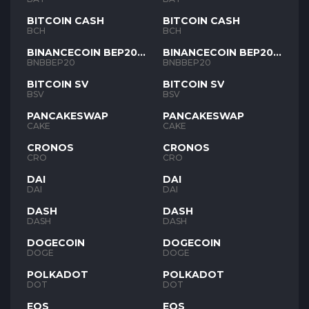
BITCOIN CASH
BITCOIN CASH
BCH
BCH
BINANCECOIN BEP20
BINANCECOIN BEP20
BNB
BNB
BNBBEP20
BNBBEP20
BITCOIN SV
BITCOIN SV
BSV
BSV
PANCAKESWAP
PANCAKESWAP
CAKE
CAKE
CRONOS
CRONOS
CRO
CRO
DAI
DAI
DAI
DAI
DASH
DASH
DASH
DASH
DOGECOIN
DOGECOIN
DOGE
DOGE
POLKADOT
POLKADOT
DOT
DOT
EOS
EOS