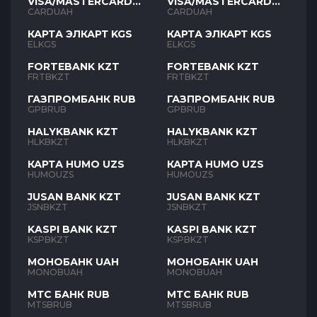
VISA/MASTERCARD
VISA/MASTERCARD
UAH
UAH
CARDUAH
CARDUAH
КАРТА ЭЛКАРТ KGS
КАРТА ЭЛКАРТ KGS
ELKGS
ELKGS
FORTEBANK KZT
FORTEBANK KZT
FRTBKZT
FRTBKZT
ГАЗПРОМБАНК RUB
ГАЗПРОМБАНК RUB
GPBRUB
GPBRUB
HALYKBANK KZT
HALYKBANK KZT
HLKBKZT
HLKBKZT
КАРТА HUMO UZS
КАРТА HUMO UZS
HUMOUZS
HUMOUZS
JUSAN BANK KZT
JUSAN BANK KZT
JSNBKZT
JSNBKZT
KASPI BANK KZT
KASPI BANK KZT
KSPBKZT
KSPBKZT
МОНОБАНК UAH
МОНОБАНК UAH
MONOBUAH
MONOBUAH
МТС БАНК RUB
МТС БАНК RUB
MTSBRUB
MTSBRUB