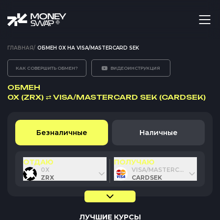
ГЛАВНАЯ
/
ОБМЕН 0X НА VISA/MASTERCARD SEK
КАК СОВЕРШИТЬ ОБМЕН?
ВИДЕОИНСТРУКЦИЯ
ОБМЕН
0X (ZRX)
⇄
VISA/MASTERCARD SEK (CARDSEK)
Безналичные
Наличные
ОТДАЮ
ПОЛУЧАЮ
0X
VISA/MASTERCARD SEK
ZRX
CARDSEK
ЛУЧШИЕ КУРСЫ