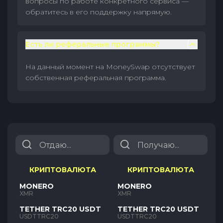
вопросы по работе конкретного сервиса —
обратитесь в его поддержку напрямую.
Есть ли реферальные программы?
На данный момент на MoneySwap отсутствует
собственная реферальная программа.
КРИПТОВАЛЮТА
КРИПТОВАЛЮТА
MONERO
MONERO
XMR
XMR
TETHER TRC20 USDT
TETHER TRC20 USDT
USDTTRC20
USDTTRC20