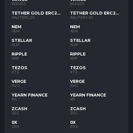
WAVES
WAVES
TETHER GOLD ERC20
TETHER GOLD ERC20
XAUT
XAUT
XAUTERC20
XAUTERC20
NEM
NEM
XEM
XEM
STELLAR
STELLAR
XLM
XLM
RIPPLE
RIPPLE
XRP
XRP
TEZOS
TEZOS
XTZ
XTZ
VERGE
VERGE
XVG
XVG
YEARN FINANCE
YEARN FINANCE
YFI
YFI
ZCASH
ZCASH
ZEC
ZEC
0X
0X
ZRX
ZRX