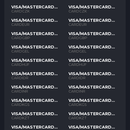
VISA/MASTERCARD
VISA/MASTERCARD
CZK
CZK
CARDCZK
CARDCZK
VISA/MASTERCARD
VISA/MASTERCARD
EUR
EUR
CARDEUR
CARDEUR
VISA/MASTERCARD
VISA/MASTERCARD
GBP
GBP
CARDGBP
CARDGBP
VISA/MASTERCARD
VISA/MASTERCARD
GEL
GEL
CARDGEL
CARDGEL
VISA/MASTERCARD
VISA/MASTERCARD
HUF
HUF
CARDHUF
CARDHUF
VISA/MASTERCARD
VISA/MASTERCARD
IDR
IDR
CARDIDR
CARDIDR
VISA/MASTERCARD
VISA/MASTERCARD
INR
INR
CARDINR
CARDINR
VISA/MASTERCARD
VISA/MASTERCARD
KGS
KGS
CARDKGS
CARDKGS
VISA/MASTERCARD
VISA/MASTERCARD
KZT
KZT
CARDKZT
CARDKZT
VISA/MASTERCARD
VISA/MASTERCARD