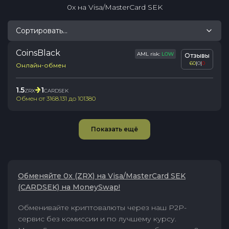
0x
на
Visa/MasterCard SEK
Сортировать...
CoinsBlack
AML risk:
LOW
Отзывы
60
|
0
|
0
Онлайн-обмен
1.5
1
ZRX
CARDSEK
Обмен от
3168.131
до
101380
Показать ещё
Обменяйте 0x (ZRX) на Visa/MasterCard SEK
(CARDSEK) на MoneySwap!
Обменивайте криптовалюты через наш P2P-
сервис без комиссии и по лучшему курсу.