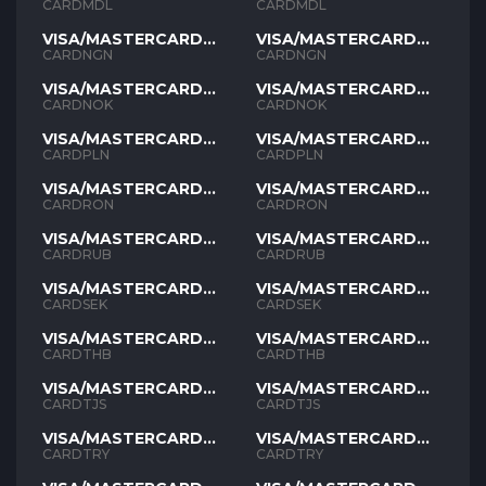
MDL
MDL
CARDMDL
CARDMDL
VISA/MASTERCARD
VISA/MASTERCARD
NGN
NGN
CARDNGN
CARDNGN
VISA/MASTERCARD
VISA/MASTERCARD
NOK
NOK
CARDNOK
CARDNOK
VISA/MASTERCARD
VISA/MASTERCARD
PLN
PLN
CARDPLN
CARDPLN
VISA/MASTERCARD
VISA/MASTERCARD
RON
RON
CARDRON
CARDRON
VISA/MASTERCARD
VISA/MASTERCARD
RUB
RUB
CARDRUB
CARDRUB
VISA/MASTERCARD
VISA/MASTERCARD
SEK
SEK
CARDSEK
CARDSEK
VISA/MASTERCARD
VISA/MASTERCARD
THB
THB
CARDTHB
CARDTHB
VISA/MASTERCARD
VISA/MASTERCARD
TJS
TJS
CARDTJS
CARDTJS
VISA/MASTERCARD
VISA/MASTERCARD
TYR
TYR
CARDTRY
CARDTRY