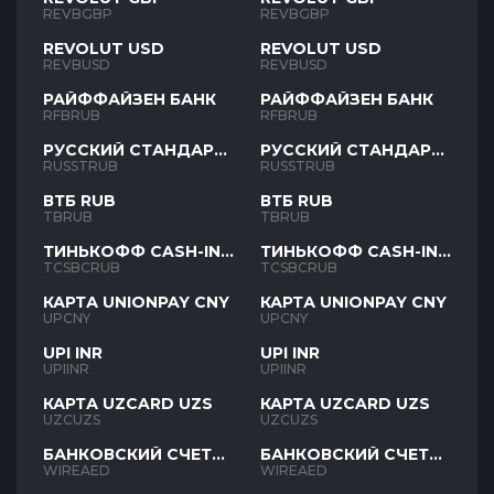
REVBGBP
REVBGBP
REVOLUT USD
REVOLUT USD
REVBUSD
REVBUSD
РАЙФФАЙЗЕН БАНК
РАЙФФАЙЗЕН БАНК
RFBRUB
RFBRUB
РУССКИЙ СТАНДАРТ
РУССКИЙ СТАНДАРТ
RUB
RUB
RUSSTRUB
RUSSTRUB
ВТБ RUB
ВТБ RUB
TBRUB
TBRUB
ТИНЬКОФФ CASH-IN
ТИНЬКОФФ CASH-IN
RUB
RUB
TCSBCRUB
TCSBCRUB
КАРТА UNIONPAY CNY
КАРТА UNIONPAY CNY
UPCNY
UPCNY
UPI INR
UPI INR
UPIINR
UPIINR
КАРТА UZCARD UZS
КАРТА UZCARD UZS
UZCUZS
UZCUZS
БАНКОВСКИЙ СЧЕТ
БАНКОВСКИЙ СЧЕТ
AED
AED
WIREAED
WIREAED