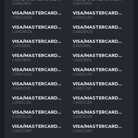
ARS
ARS
CARDARS
CARDARS
VISA/MASTERCARD
VISA/MASTERCARD
AZN
AZN
CARDAZN
CARDAZN
VISA/MASTERCARD
VISA/MASTERCARD
BGN
BGN
CARDBGN
CARDBGN
VISA/MASTERCARD
VISA/MASTERCARD
BRL
BRL
CARDBRL
CARDBRL
VISA/MASTERCARD
VISA/MASTERCARD
BYN
BYN
CARDBYN
CARDBYN
VISA/MASTERCARD
VISA/MASTERCARD
CAD
CAD
CARDCAD
CARDCAD
VISA/MASTERCARD
VISA/MASTERCARD
CNY
CNY
CARDCNY
CARDCNY
VISA/MASTERCARD
VISA/MASTERCARD
CZK
CZK
CARDCZK
CARDCZK
VISA/MASTERCARD
VISA/MASTERCARD
EUR
EUR
CARDEUR
CARDEUR
VISA/MASTERCARD
VISA/MASTERCARD
GBP
GBP
CARDGBP
CARDGBP