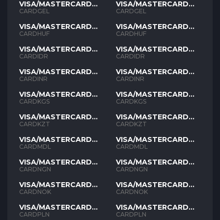
VISA/MASTERCARD
VISA/MASTERCARD
GEL
GEL
CARDGEL
CARDGEL
VISA/MASTERCARD
VISA/MASTERCARD
HUF
HUF
CARDHUF
CARDHUF
VISA/MASTERCARD
VISA/MASTERCARD
IDR
IDR
CARDIDR
CARDIDR
VISA/MASTERCARD
VISA/MASTERCARD
INR
INR
CARDINR
CARDINR
VISA/MASTERCARD
VISA/MASTERCARD
KGS
KGS
CARDKGS
CARDKGS
VISA/MASTERCARD
VISA/MASTERCARD
KZT
KZT
CARDKZT
CARDKZT
VISA/MASTERCARD
VISA/MASTERCARD
MDL
MDL
CARDMDL
CARDMDL
VISA/MASTERCARD
VISA/MASTERCARD
NGN
NGN
CARDNGN
CARDNGN
VISA/MASTERCARD
VISA/MASTERCARD
NOK
NOK
CARDNOK
CARDNOK
VISA/MASTERCARD
VISA/MASTERCARD
PLN
PLN
CARDPLN
CARDPLN