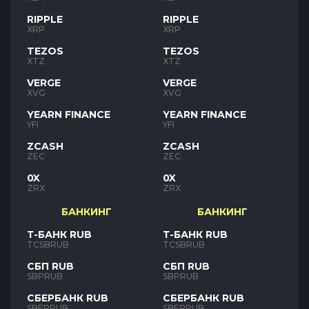
RIPPLE
RIPPLE
XRP
XRP
TEZOS
TEZOS
XTZ
XTZ
VERGE
VERGE
XVG
XVG
YEARN FINANCE
YEARN FINANCE
YFI
YFI
ZCASH
ZCASH
ZEC
ZEC
0X
0X
ZRX
ZRX
БАНКИНГ
БАНКИНГ
Т-БАНК RUB
Т-БАНК RUB
TCSBRUB
TCSBRUB
СБП RUB
СБП RUB
SBPRUB
SBPRUB
СБЕРБАНК RUB
СБЕРБАНК RUB
SBERRUB
SBERRUB