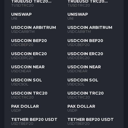
TRUEUSD TRC20
TRUEUSD TRC20
TUSD
TUSD
TUSDTRC20
TUSDTRC20
UNISWAP
UNISWAP
UNI
UNI
USDCOIN ARBITRUM
USDCOIN ARBITRUM
USDCARBTM
USDCARBTM
USDCOIN BEP20
USDCOIN BEP20
USDCBEP20
USDCBEP20
USDCOIN ERC20
USDCOIN ERC20
USDCERC20
USDCERC20
USDCOIN NEAR
USDCOIN NEAR
USDCNEAR
USDCNEAR
USDCOIN SOL
USDCOIN SOL
USDCSOL
USDCSOL
USDCOIN TRC20
USDCOIN TRC20
USDCTRC20
USDCTRC20
PAX DOLLAR
PAX DOLLAR
USDP
USDP
TETHER BEP20 USDT
TETHER BEP20 USDT
USDTBEP20
USDTBEP20