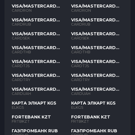
VISA/MASTERCARD
VISA/MASTERCARD
RON
RON
CARDRON
CARDRON
VISA/MASTERCARD
VISA/MASTERCARD
RUB
RUB
CARDRUB
CARDRUB
VISA/MASTERCARD
VISA/MASTERCARD
SEK
SEK
CARDSEK
CARDSEK
VISA/MASTERCARD
VISA/MASTERCARD
THB
THB
CARDTHB
CARDTHB
VISA/MASTERCARD
VISA/MASTERCARD
TJS
TJS
CARDTJS
CARDTJS
VISA/MASTERCARD
VISA/MASTERCARD
TYR
TYR
CARDTRY
CARDTRY
VISA/MASTERCARD
VISA/MASTERCARD
UAH
UAH
CARDUAH
CARDUAH
КАРТА ЭЛКАРТ KGS
КАРТА ЭЛКАРТ KGS
ELKGS
ELKGS
FORTEBANK KZT
FORTEBANK KZT
FRTBKZT
FRTBKZT
ГАЗПРОМБАНК RUB
ГАЗПРОМБАНК RUB