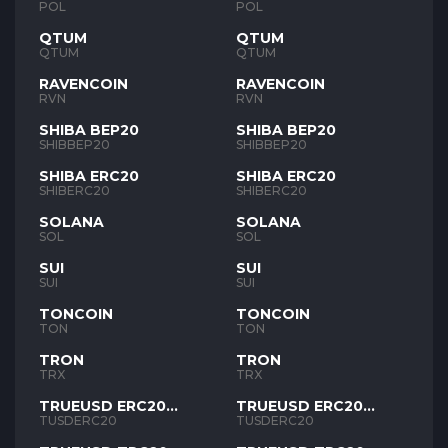
POL
POL
QTUM
QTUM
QTUM
QTUM
RAVENCOIN
RAVENCOIN
RVN
RVN
SHIBA BEP20
SHIBA BEP20
SHIBBEP20
SHIBBEP20
SHIBA ERC20
SHIBA ERC20
SHIBERC20
SHIBERC20
SOLANA
SOLANA
SOL
SOL
SUI
SUI
SUI
SUI
TONCOIN
TONCOIN
TON
TON
TRON
TRON
TRX
TRX
TRUEUSD ERC20
TRUEUSD ERC20
TUSD
TUSD
TUSDERC20
TUSDERC20