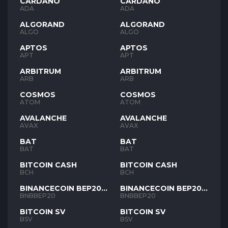
CARDANO
CARDANO
ADA
ADA
ALGORAND
ALGORAND
ALGO
ALGO
APTOS
APTOS
APT
APT
ARBITRUM
ARBITRUM
ARB
ARB
COSMOS
COSMOS
ATOM
ATOM
AVALANCHE
AVALANCHE
AVAX
AVAX
BAT
BAT
BAT
BAT
BITCOIN CASH
BITCOIN CASH
BCH
BCH
BINANCECOIN BEP20
BINANCECOIN BEP20
BNB
BNB
BNBBEP20
BNBBEP20
BITCOIN SV
BITCOIN SV
BSV
BSV