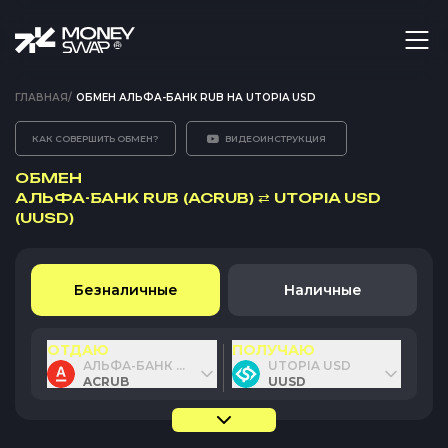
ГЛАВНАЯ
/
ОБМЕН АЛЬФА-БАНК RUB НА UTOPIA USD
КАК СОВЕРШИТЬ ОБМЕН?
ВИДЕОИНСТРУКЦИЯ
ОБМЕН
АЛЬФА-БАНК RUB (ACRUB)
⇄
UTOPIA USD
(UUSD)
Безналичные
Наличные
ОТДАЮ
ПОЛУЧАЮ
АЛЬФА-БАНК RUB
UTOPIA USD
ACRUB
UUSD