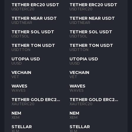
TETHER ERC20 USDT
TETHER ERC20 USDT
USDTERC20
USDTERC20
TETHER NEAR USDT
TETHER NEAR USDT
USDTNEAR
USDTNEAR
TETHER SOL USDT
TETHER SOL USDT
USDTSOL
USDTSOL
TETHER TON USDT
TETHER TON USDT
USDTTON
USDTTON
UTOPIA USD
UTOPIA USD
UUSD
UUSD
VECHAIN
VECHAIN
VET
VET
WAVES
WAVES
WAVES
WAVES
TETHER GOLD ERC20
TETHER GOLD ERC20
XAUT
XAUT
XAUTERC20
XAUTERC20
NEM
NEM
XEM
XEM
STELLAR
STELLAR
XLM
XLM