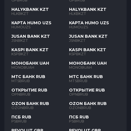
GPBRUB
GPBRUB
HALYKBANK KZT
HALYKBANK KZT
HLKBKZT
HLKBKZT
КАРТА HUMO UZS
КАРТА HUMO UZS
HUMOUZS
HUMOUZS
JUSAN BANK KZT
JUSAN BANK KZT
JSNBKZT
JSNBKZT
KASPI BANK KZT
KASPI BANK KZT
KSPBKZT
KSPBKZT
МОНОБАНК UAH
МОНОБАНК UAH
MONOBUAH
MONOBUAH
МТС БАНК RUB
МТС БАНК RUB
MTSBRUB
MTSBRUB
ОТКРЫТИЕ RUB
ОТКРЫТИЕ RUB
OPNBRUB
OPNBRUB
OZON БАНК RUB
OZON БАНК RUB
OZONBRUB
OZONBRUB
ПСБ RUB
ПСБ RUB
PSBRUB
PSBRUB
REVOLUT GBP
REVOLUT GBP