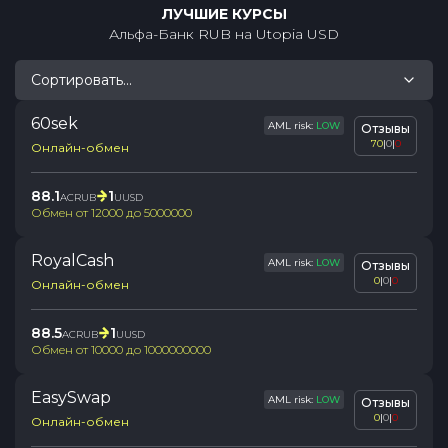
ЛУЧШИЕ КУРСЫ
Альфа-Банк RUB
на
Utopia USD
Сортировать...
60sek
AML risk:
LOW
Отзывы
70
|
0
|
0
Онлайн-обмен
88.1
1
ACRUB
UUSD
Обмен от
12000
до
5000000
RoyalCash
AML risk:
LOW
Отзывы
0
|
0
|
0
Онлайн-обмен
88.5
1
ACRUB
UUSD
Обмен от
10000
до
1000000000
EasySwap
AML risk:
LOW
Отзывы
0
|
0
|
0
Онлайн-обмен