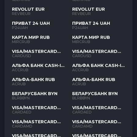
REVOLUT EUR
REVOLUT EUR
REVBEUR
REVBEUR
ПРИВАТ 24 UAH
ПРИВАТ 24 UAH
P24UAH
P24UAH
КАРТА МИР RUB
КАРТА МИР RUB
MIRCRUB
MIRCRUB
VISA/MASTERCARD
VISA/MASTERCARD
USD
USD
CARDUSD
CARDUSD
АЛЬФА БАНК CASH-IN
АЛЬФА БАНК CASH-IN
RUB
RUB
ACCRUB
ACCRUB
АЛЬФА-БАНК RUB
АЛЬФА-БАНК RUB
ACRUB
ACRUB
БЕЛАРУСБАНК BYN
БЕЛАРУСБАНК BYN
BLRBBYN
BLRBBYN
VISA/MASTERCARD
VISA/MASTERCARD
AED
AED
CARDAED
CARDAED
VISA/MASTERCARD
VISA/MASTERCARD
AMD
AMD
CARDAMD
CARDAMD
VISA/MASTERCARD
VISA/MASTERCARD