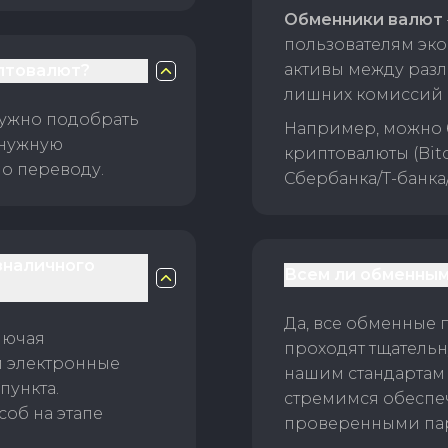
Обменники валют
пользователям эко
активы между раз
птовалют?
лишних комиссий 
нужно подобрать
Например, можно 
 нужную
криптовалюты (Bitc
о переводу.
Сбербанка/Т-банка
зналичного
Всем ли обменным
Да, все обменные 
лючая
проходят тщательн
и электронные
нашим стандартам
пункта.
стремимся обеспе
об на этапе
проверенными пар