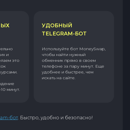
НЫХ
УДОБНЫЙ
TELEGRAM-БОТ
тельно
Используйте бот MoneySwap,
их и
чтобы найти нужный
елаем это
обменник прямо в своем
сок
телефоне за пару минут. Еще
курсами.
удобнее и быстрее, чем
искать на сайте.
ждение
–10 минут.
ram-бот
. Быстро, удобно и безопасно!