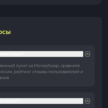
ОСЫ
нный пункт?
менный пункт на MoneySwap, сравните
иссии, рейтинг отзывы пользователей и
ания.
ик валют?