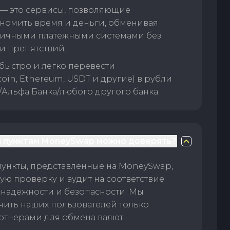
— это сервисы, позволяющие
номить время и деньги, обменивая
личными платежными системами без
и препятствий.
быстро и легко перевести
oin, Ethereum, USDT и другие) в рубли
/Альфа Банка/любого другого банка.
 пунктам MoneySwap можно доверять?
пункты, представленные на MoneySwap,
ую проверку и аудит на соответствие
 надежности и безопасности. Мы
чить наших пользователей только
тнерами для обмена валют.