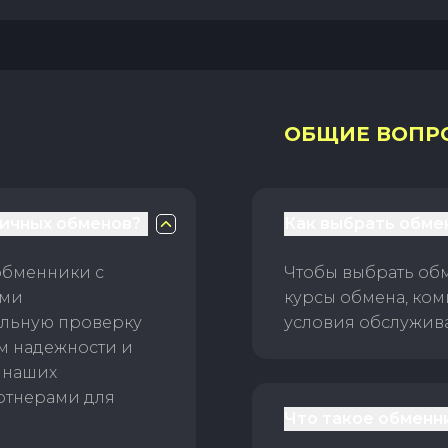
ОБЩИЕ ВОПР
личных обменов?
Как выбрать обме
обменники с
Чтобы выбрать об
ами
курсы обмена, ком
ельную проверку
условия обслужив
ам надежности и
 наших
ртнерами для
Что такое обменн