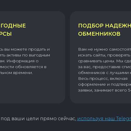
ГОДНЫЕ
ПОДБОР НАДЕЖ
РСЫ
ОБМЕННИКОВ
сь вы можете продать и
Вам не нужно самостоя
ить активы по выгодным
искать сайты, проверять 
ам. Информация о
сравнивать цены. Мы сд
имости обновляется в
за вас, предоставив спи
льном времени.
обменников с лучшими 
Весь процесс, включая
оформление и подтвер
заявки, занимает всего 5
под ваши цели прямо сейчас,
используя наш Teleg