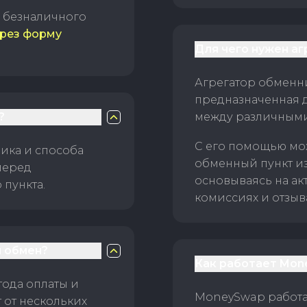
б безналичного
рез форму
Для чего нужен а
Агрегатор обменни
предназначенная 
?
между различным
С его помощью мо
ика и способа
обменный пункт и
перед
основываясь на ак
пункта.
комиссиях и отзыв
 обмен?
Как работает Mon
тода оплаты и
MoneySwap работае
 от нескольких