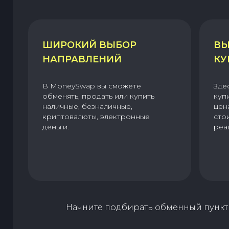
ШИРОКИЙ ВЫБОР
ВЫ
НАПРАВЛЕНИЙ
КУ
В MoneySwap вы сможете
Зде
обменять, продать или купить
куп
наличные, безналичные,
цен
криптовалюты, электронные
сто
деньги.
реа
Начните подбирать обменный пункт 