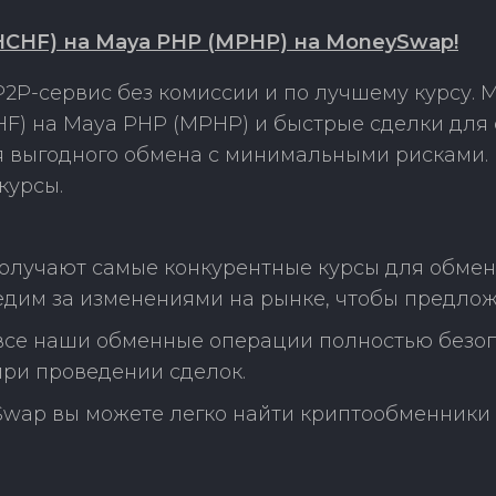
HF) на Maya PHP (MPHP) на MoneySwap!
2P-сервис без комиссии и по лучшему курсу.
) на Maya PHP (MPHP) и быстрые сделки для 
ля выгодного обмена с минимальными рисками
курсы.
получают самые конкурентные курсы для обме
дим за изменениями на рынке, чтобы предлож
 все наши обменные операции полностью безо
ри проведении сделок.
Swap вы можете легко найти криптообменники 