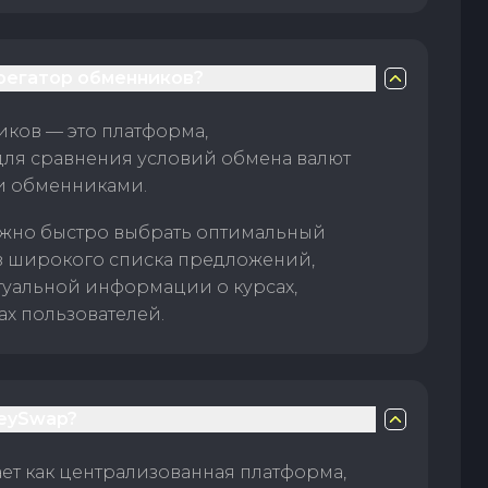
грегатор обменников?
ков — это платформа,
для сравнения условий обмена валют
и обменниками.
жно быстро выбрать оптимальный
з широкого списка предложений,
туальной информации о курсах,
ах пользователей.
eySwap?
т как централизованная платформа,