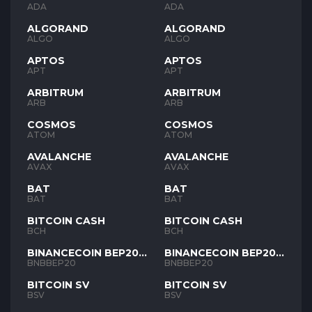
ADA
ADA
ALGORAND
ALGORAND
ALGO
ALGO
APTOS
APTOS
APT
APT
ARBITRUM
ARBITRUM
ARB
ARB
COSMOS
COSMOS
ATOM
ATOM
AVALANCHE
AVALANCHE
AVAX
AVAX
BAT
BAT
BAT
BAT
BITCOIN CASH
BITCOIN CASH
BCH
BCH
BINANCECOIN BEP20
BINANCECOIN BEP20
BNB
BNB
BNBBEP20
BNBBEP20
BITCOIN SV
BITCOIN SV
BSV
BSV