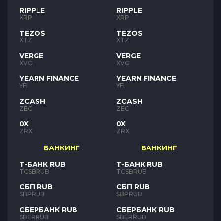
RIPPLE
RIPPLE
XRP
XRP
TEZOS
TEZOS
XTZ
XTZ
VERGE
VERGE
XVG
XVG
YEARN FINANCE
YEARN FINANCE
YFI
YFI
ZCASH
ZCASH
ZEC
ZEC
0X
0X
ZRX
ZRX
БАНКИНГ
БАНКИНГ
Т-БАНК RUB
Т-БАНК RUB
TCSBRUB
TCSBRUB
СБП RUB
СБП RUB
SBPRUB
SBPRUB
СБЕРБАНК RUB
СБЕРБАНК RUB
SBERRUB
SBERRUB