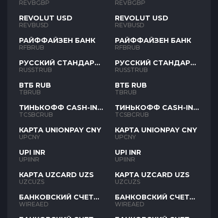
REVBGBP
REVBGBP
REVOLUT USD
REVOLUT USD
REVBUSD
REVBUSD
РАЙФФАЙЗЕН БАНК
РАЙФФАЙЗЕН БАНК
RFBRUB
RFBRUB
РУССКИЙ СТАНДАРТ
РУССКИЙ СТАНДАРТ
RUB
RUB
RUSSTRUB
RUSSTRUB
ВТБ RUB
ВТБ RUB
TBRUB
TBRUB
ТИНЬКОФФ CASH-IN
ТИНЬКОФФ CASH-IN
RUB
RUB
TCSBCRUB
TCSBCRUB
КАРТА UNIONPAY CNY
КАРТА UNIONPAY CNY
UPCNY
UPCNY
UPI INR
UPI INR
UPIINR
UPIINR
КАРТА UZCARD UZS
КАРТА UZCARD UZS
UZCUZS
UZCUZS
БАНКОВСКИЙ СЧЕТ
БАНКОВСКИЙ СЧЕТ
AED
AED
WIREAED
WIREAED