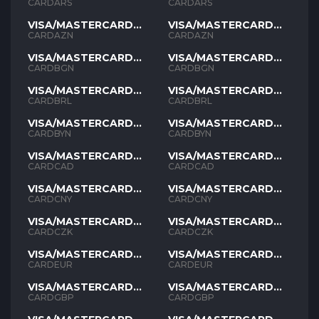
ARS
ARS
CARDARS
CARDARS
VISA/MASTERCARD
VISA/MASTERCARD
AZN
AZN
CARDAZN
CARDAZN
VISA/MASTERCARD
VISA/MASTERCARD
BGN
BGN
CARDBGN
CARDBGN
VISA/MASTERCARD
VISA/MASTERCARD
BRL
BRL
CARDBRL
CARDBRL
VISA/MASTERCARD
VISA/MASTERCARD
BYN
BYN
CARDBYN
CARDBYN
VISA/MASTERCARD
VISA/MASTERCARD
CAD
CAD
CARDCAD
CARDCAD
VISA/MASTERCARD
VISA/MASTERCARD
CNY
CNY
CARDCNY
CARDCNY
VISA/MASTERCARD
VISA/MASTERCARD
CZK
CZK
CARDCZK
CARDCZK
VISA/MASTERCARD
VISA/MASTERCARD
EUR
EUR
CARDEUR
CARDEUR
VISA/MASTERCARD
VISA/MASTERCARD
GBP
GBP
CARDGBP
CARDGBP