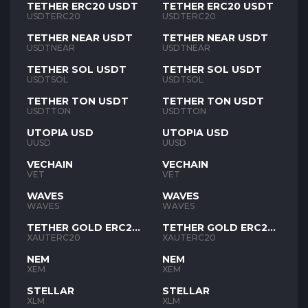
TETHER ERC20 USDT
TETHER ERC20 USDT
USDTERC20
USDTERC20
TETHER NEAR USDT
TETHER NEAR USDT
USDTNEAR
USDTNEAR
TETHER SOL USDT
TETHER SOL USDT
USDTSOL
USDTSOL
TETHER TON USDT
TETHER TON USDT
USDTTON
USDTTON
UTOPIA USD
UTOPIA USD
UUSD
UUSD
VECHAIN
VECHAIN
VET
VET
WAVES
WAVES
WAVES
WAVES
TETHER GOLD ERC20
TETHER GOLD ERC20
XAUT
XAUT
XAUTERC20
XAUTERC20
NEM
NEM
XEM
XEM
STELLAR
STELLAR
XLM
XLM