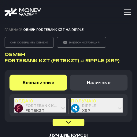
ГЛАВНАЯ
/
ОБМЕН FORTEBANK KZT НА RIPPLE
КАК СОВЕРШИТЬ ОБМЕН?
ВИДЕОИНСТРУКЦИЯ
ОБМЕН
FORTEBANK KZT (FRTBKZT)
⇄
RIPPLE (XRP)
Безналичные
Наличные
ОТДАЮ
ПОЛУЧАЮ
FORTEBANK KZT
RIPPLE
FRTBKZT
XRP
ЛУЧШИЕ КУРСЫ