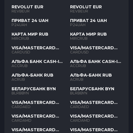
REVOLUT EUR
REVOLUT EUR
REVBEUR
REVBEUR
ПРИВАТ 24 UAH
ПРИВАТ 24 UAH
P24UAH
P24UAH
КАРТА МИР RUB
КАРТА МИР RUB
MIRCRUB
MIRCRUB
VISA/MASTERCARD
VISA/MASTERCARD
USD
USD
CARDUSD
CARDUSD
АЛЬФА БАНК CASH-IN
АЛЬФА БАНК CASH-IN
RUB
RUB
ACCRUB
ACCRUB
АЛЬФА-БАНК RUB
АЛЬФА-БАНК RUB
ACRUB
ACRUB
БЕЛАРУСБАНК BYN
БЕЛАРУСБАНК BYN
BLRBBYN
BLRBBYN
VISA/MASTERCARD
VISA/MASTERCARD
AED
AED
CARDAED
CARDAED
VISA/MASTERCARD
VISA/MASTERCARD
AMD
AMD
CARDAMD
CARDAMD
VISA/MASTERCARD
VISA/MASTERCARD