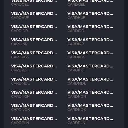
VISA/MASTERCARD
VISA/MASTERCARD
GEL
GEL
CARDGEL
CARDGEL
VISA/MASTERCARD
VISA/MASTERCARD
HUF
HUF
CARDHUF
CARDHUF
VISA/MASTERCARD
VISA/MASTERCARD
IDR
IDR
CARDIDR
CARDIDR
VISA/MASTERCARD
VISA/MASTERCARD
INR
INR
CARDINR
CARDINR
VISA/MASTERCARD
VISA/MASTERCARD
KGS
KGS
CARDKGS
CARDKGS
VISA/MASTERCARD
VISA/MASTERCARD
KZT
KZT
CARDKZT
CARDKZT
VISA/MASTERCARD
VISA/MASTERCARD
MDL
MDL
CARDMDL
CARDMDL
VISA/MASTERCARD
VISA/MASTERCARD
NGN
NGN
CARDNGN
CARDNGN
VISA/MASTERCARD
VISA/MASTERCARD
NOK
NOK
CARDNOK
CARDNOK
VISA/MASTERCARD
VISA/MASTERCARD
PLN
PLN
CARDPLN
CARDPLN