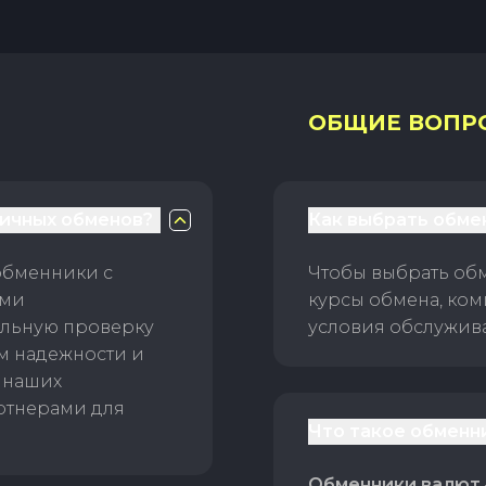
ОБЩИЕ ВОПР
личных обменов?
Как выбрать обме
обменники с
Чтобы выбрать об
ами
курсы обмена, ком
ельную проверку
условия обслужив
ам надежности и
 наших
ртнерами для
Что такое обменн
Обменники валют