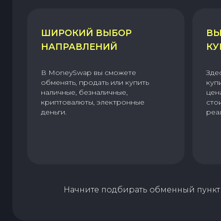
ШИРОКИЙ ВЫБОР
ВЫ
НАПРАВЛЕНИЙ
КУ
В MoneySwap вы сможете
Зде
обменять, продать или купить
куп
наличные, безналичные,
цен
криптовалюты, электронные
сто
деньги.
реа
Начните подбирать обменный пункт 