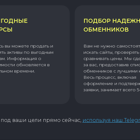
ГОДНЫЕ
ПОДБОР НАДЕЖ
РСЫ
ОБМЕННИКОВ
сь вы можете продать и
Вам не нужно самостоя
ить активы по выгодным
искать сайты, проверять 
ам. Информация о
сравнивать цены. Мы сд
имости обновляется в
за вас, предоставив спи
льном времени.
обменников с лучшими 
Весь процесс, включая
оформление и подтвер
заявки, занимает всего 5
под ваши цели прямо сейчас,
используя наш Teleg