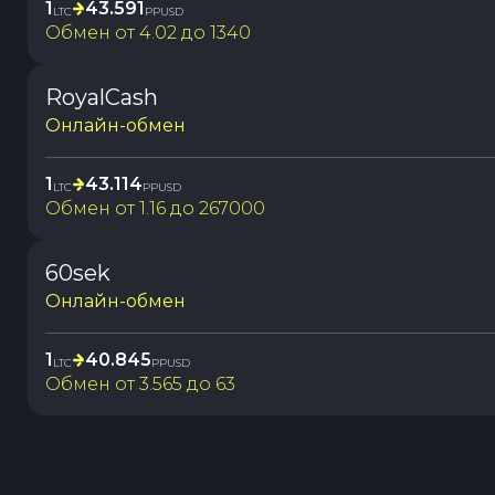
1
43.591
LTC
PPUSD
Обмен от
4.02
до
1340
RoyalCash
Онлайн-обмен
1
43.114
LTC
PPUSD
Обмен от
1.16
до
267000
60sek
Онлайн-обмен
1
40.845
LTC
PPUSD
Обмен от
3.565
до
63