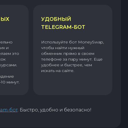
НЫХ
УДОБНЫЙ
TELEGRAM-БОТ
тельно
Используйте бот MoneySwap,
их и
чтобы найти нужный
елаем это
обменник прямо в своем
сок
телефоне за пару минут. Еще
курсами.
удобнее и быстрее, чем
искать на сайте.
ждение
–10 минут.
ram-бот
. Быстро, удобно и безопасно!