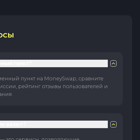
ОСЫ
нный пункт?
менный пункт на MoneySwap, сравните
иссии, рейтинг отзывы пользователей и
ания.
ик валют?
— это сервисы, позволяющие