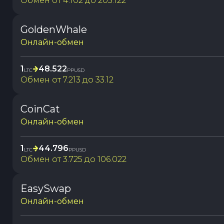
Обмен от
4.102
до
205.122
GoldenWhale
Онлайн-обмен
1
48.522
LTC
PPUSD
Обмен от
7.213
до
33.12
CoinCat
Онлайн-обмен
1
44.796
LTC
PPUSD
Обмен от
3.725
до
106.022
EasySwap
Онлайн-обмен