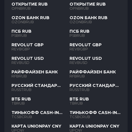
ОТКРЫТИЕ RUB
ОТКРЫТИЕ RUB
OPNBRUB
OPNBRUB
OZON БАНК RUB
OZON БАНК RUB
OZONBRUB
OZONBRUB
ПСБ RUB
ПСБ RUB
PSBRUB
PSBRUB
REVOLUT GBP
REVOLUT GBP
REVBGBP
REVBGBP
REVOLUT USD
REVOLUT USD
REVBUSD
REVBUSD
РАЙФФАЙЗЕН БАНК
РАЙФФАЙЗЕН БАНК
RFBRUB
RFBRUB
РУССКИЙ СТАНДАРТ
РУССКИЙ СТАНДАРТ
RUB
RUB
RUSSTRUB
RUSSTRUB
ВТБ RUB
ВТБ RUB
TBRUB
TBRUB
ТИНЬКОФФ CASH-IN
ТИНЬКОФФ CASH-IN
RUB
RUB
TCSBCRUB
TCSBCRUB
КАРТА UNIONPAY CNY
КАРТА UNIONPAY CNY
UPCNY
UPCNY