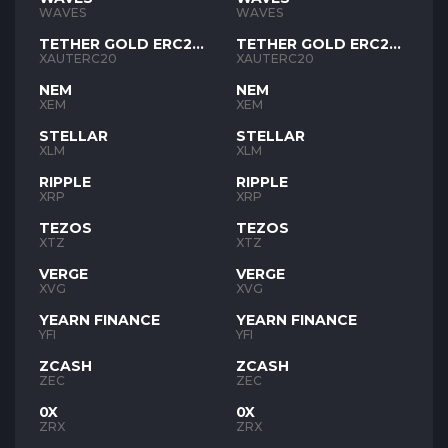
WAVES
WAVES
TETHER GOLD ERC20
TETHER GOLD ERC20
XAUT
XAUT
XAUTERC20
XAUTERC20
NEM
NEM
XEM
XEM
STELLAR
STELLAR
XLM
XLM
RIPPLE
RIPPLE
XRP
XRP
TEZOS
TEZOS
XTZ
XTZ
VERGE
VERGE
XVG
XVG
YEARN FINANCE
YEARN FINANCE
YFI
YFI
ZCASH
ZCASH
ZEC
ZEC
0X
0X
ZRX
ZRX