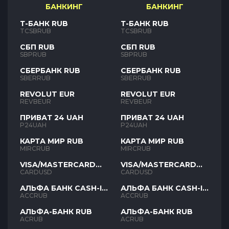
БАНКИНГ
БАНКИНГ
Т-БАНК RUB
Т-БАНК RUB
TCSBRUB
TCSBRUB
СБП RUB
СБП RUB
SBPRUB
SBPRUB
СБЕРБАНК RUB
СБЕРБАНК RUB
SBERRUB
SBERRUB
REVOLUT EUR
REVOLUT EUR
REVBEUR
REVBEUR
ПРИВАТ 24 UAH
ПРИВАТ 24 UAH
P24UAH
P24UAH
КАРТА МИР RUB
КАРТА МИР RUB
MIRCRUB
MIRCRUB
VISA/MASTERCARD
VISA/MASTERCARD
USD
USD
CARDUSD
CARDUSD
АЛЬФА БАНК CASH-IN
АЛЬФА БАНК CASH-IN
RUB
RUB
ACCRUB
ACCRUB
АЛЬФА-БАНК RUB
АЛЬФА-БАНК RUB
ACRUB
ACRUB