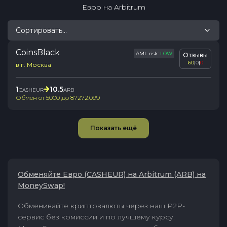
Евро
на
Arbitrum
Сортировать...
CoinsBlack
AML risk:
LOW
Отзывы
60
|
0
|
0
в г. Москва
1
10.5
CASHEUR
ARB
Обмен от
5000
до
87272.099
Показать ещё
Обменяйте Евро (CASHEUR) на Arbitrum (ARB) на
MoneySwap!
Обменивайте криптовалюты через наш P2P-
сервис без комиссии и по лучшему курсу.