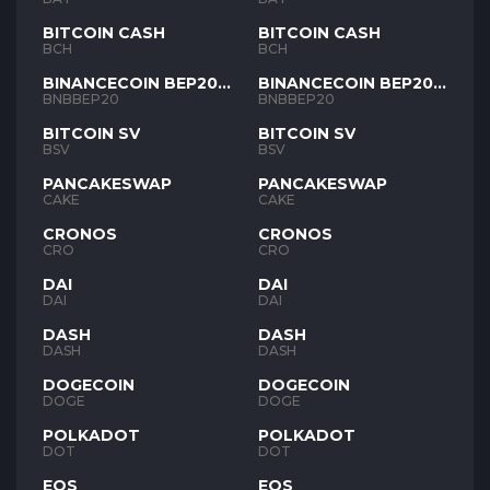
BITCOIN CASH
BITCOIN CASH
BCH
BCH
BINANCECOIN BEP20
BINANCECOIN BEP20
BNB
BNB
BNBBEP20
BNBBEP20
BITCOIN SV
BITCOIN SV
BSV
BSV
PANCAKESWAP
PANCAKESWAP
CAKE
CAKE
CRONOS
CRONOS
CRO
CRO
DAI
DAI
DAI
DAI
DASH
DASH
DASH
DASH
DOGECOIN
DOGECOIN
DOGE
DOGE
POLKADOT
POLKADOT
DOT
DOT
EOS
EOS