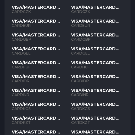
VISA/MASTERCARD
VISA/MASTERCARD
CZK
CZK
CARDCZK
CARDCZK
VISA/MASTERCARD
VISA/MASTERCARD
EUR
EUR
CARDEUR
CARDEUR
VISA/MASTERCARD
VISA/MASTERCARD
GBP
GBP
CARDGBP
CARDGBP
VISA/MASTERCARD
VISA/MASTERCARD
GEL
GEL
CARDGEL
CARDGEL
VISA/MASTERCARD
VISA/MASTERCARD
HUF
HUF
CARDHUF
CARDHUF
VISA/MASTERCARD
VISA/MASTERCARD
IDR
IDR
CARDIDR
CARDIDR
VISA/MASTERCARD
VISA/MASTERCARD
INR
INR
CARDINR
CARDINR
VISA/MASTERCARD
VISA/MASTERCARD
KGS
KGS
CARDKGS
CARDKGS
VISA/MASTERCARD
VISA/MASTERCARD
KZT
KZT
CARDKZT
CARDKZT
VISA/MASTERCARD
VISA/MASTERCARD