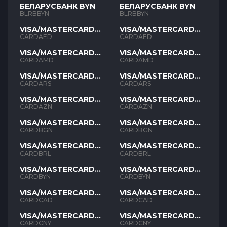
БЕЛАРУСБАНК BYN
БЕЛАРУСБАНК BYN
BLRBBYN
BLRBBYN
VISA/MASTERCARD
VISA/MASTERCARD
AED
AED
CARDAED
CARDAED
VISA/MASTERCARD
VISA/MASTERCARD
AMD
AMD
CARDAMD
CARDAMD
VISA/MASTERCARD
VISA/MASTERCARD
ARS
ARS
CARDARS
CARDARS
VISA/MASTERCARD
VISA/MASTERCARD
AZN
AZN
CARDAZN
CARDAZN
VISA/MASTERCARD
VISA/MASTERCARD
BGN
BGN
CARDBGN
CARDBGN
VISA/MASTERCARD
VISA/MASTERCARD
BRL
BRL
CARDBRL
CARDBRL
VISA/MASTERCARD
VISA/MASTERCARD
BYN
BYN
CARDBYN
CARDBYN
VISA/MASTERCARD
VISA/MASTERCARD
CAD
CAD
CARDCAD
CARDCAD
VISA/MASTERCARD
VISA/MASTERCARD
CNY
CNY
CARDCNY
CARDCNY