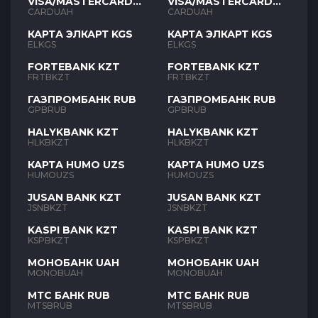
VISA/MASTERCARD
VISA/MASTERCARD
UAH
UAH
CARDUAH
CARDUAH
КАРТА ЭЛКАРТ KGS
КАРТА ЭЛКАРТ KGS
ELKGS
ELKGS
FORTEBANK KZT
FORTEBANK KZT
FRTBKZT
FRTBKZT
ГАЗПРОМБАНК RUB
ГАЗПРОМБАНК RUB
GPBRUB
GPBRUB
HALYKBANK KZT
HALYKBANK KZT
HLKBKZT
HLKBKZT
КАРТА HUMO UZS
КАРТА HUMO UZS
HUMOUZS
HUMOUZS
JUSAN BANK KZT
JUSAN BANK KZT
JSNBKZT
JSNBKZT
KASPI BANK KZT
KASPI BANK KZT
KSPBKZT
KSPBKZT
МОНОБАНК UAH
МОНОБАНК UAH
MONOBUAH
MONOBUAH
МТС БАНК RUB
МТС БАНК RUB
MTSBRUB
MTSBRUB