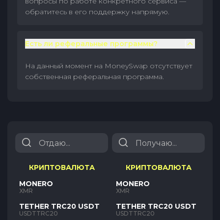
вопросы по работе конкретного сервиса —
обратитесь в его поддержку напрямую.
Есть ли реферальные программы?
На данный момент на MoneySwap отсутствует
собственная реферальная программа.
КРИПТОВАЛЮТА
КРИПТОВАЛЮТА
MONERO
MONERO
XMR
XMR
TETHER TRC20 USDT
TETHER TRC20 USDT
USDTTRC20
USDTTRC20