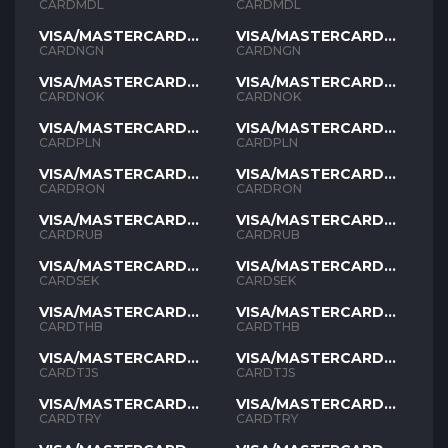
MDL
MDL
CARDMDL
CARDMDL
VISA/MASTERCARD
VISA/MASTERCARD
NGN
NGN
CARDNGN
CARDNGN
VISA/MASTERCARD
VISA/MASTERCARD
NOK
NOK
CARDNOK
CARDNOK
VISA/MASTERCARD
VISA/MASTERCARD
PLN
PLN
CARDPLN
CARDPLN
VISA/MASTERCARD
VISA/MASTERCARD
RON
RON
CARDRON
CARDRON
VISA/MASTERCARD
VISA/MASTERCARD
RUB
RUB
CARDRUB
CARDRUB
VISA/MASTERCARD
VISA/MASTERCARD
SEK
SEK
CARDSEK
CARDSEK
VISA/MASTERCARD
VISA/MASTERCARD
THB
THB
CARDTHB
CARDTHB
VISA/MASTERCARD
VISA/MASTERCARD
TJS
TJS
CARDTJS
CARDTJS
VISA/MASTERCARD
VISA/MASTERCARD
TYR
TYR
CARDTRY
CARDTRY