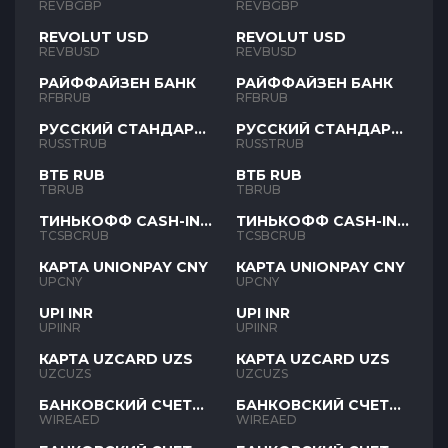
REVBGBP
REVBGBP
REVOLUT USD
REVOLUT USD
REVBUSD
REVBUSD
РАЙФФАЙЗЕН БАНК
РАЙФФАЙЗЕН БАНК
RFBRUB
RFBRUB
РУССКИЙ СТАНДАРТ
РУССКИЙ СТАНДАРТ
RUB
RUB
RUSSTRUB
RUSSTRUB
ВТБ RUB
ВТБ RUB
TBRUB
TBRUB
ТИНЬКОФФ CASH-IN
ТИНЬКОФФ CASH-IN
RUB
RUB
TCSBCRUB
TCSBCRUB
КАРТА UNIONPAY CNY
КАРТА UNIONPAY CNY
UPCNY
UPCNY
UPI INR
UPI INR
UPIINR
UPIINR
КАРТА UZCARD UZS
КАРТА UZCARD UZS
UZCUZS
UZCUZS
БАНКОВСКИЙ СЧЕТ
БАНКОВСКИЙ СЧЕТ
AED
AED
WIREAED
WIREAED