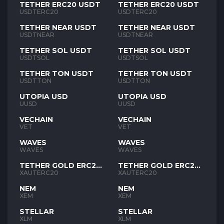
TETHER ERC20 USDT
TETHER ERC20 USDT
USDTERC20
USDTERC20
TETHER NEAR USDT
TETHER NEAR USDT
USDTNEAR
USDTNEAR
TETHER SOL USDT
TETHER SOL USDT
USDTSOL
USDTSOL
TETHER TON USDT
TETHER TON USDT
USDTTON
USDTTON
UTOPIA USD
UTOPIA USD
UUSD
UUSD
VECHAIN
VECHAIN
VET
VET
WAVES
WAVES
WAVES
WAVES
TETHER GOLD ERC20
TETHER GOLD ERC20
XAUT
XAUT
XAUTERC20
XAUTERC20
NEM
NEM
XEM
XEM
STELLAR
STELLAR
XLM
XLM