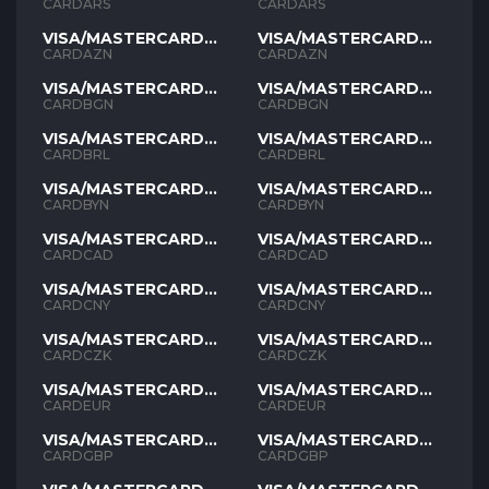
ARS
ARS
CARDARS
CARDARS
VISA/MASTERCARD
VISA/MASTERCARD
AZN
AZN
CARDAZN
CARDAZN
VISA/MASTERCARD
VISA/MASTERCARD
BGN
BGN
CARDBGN
CARDBGN
VISA/MASTERCARD
VISA/MASTERCARD
BRL
BRL
CARDBRL
CARDBRL
VISA/MASTERCARD
VISA/MASTERCARD
BYN
BYN
CARDBYN
CARDBYN
VISA/MASTERCARD
VISA/MASTERCARD
CAD
CAD
CARDCAD
CARDCAD
VISA/MASTERCARD
VISA/MASTERCARD
CNY
CNY
CARDCNY
CARDCNY
VISA/MASTERCARD
VISA/MASTERCARD
CZK
CZK
CARDCZK
CARDCZK
VISA/MASTERCARD
VISA/MASTERCARD
EUR
EUR
CARDEUR
CARDEUR
VISA/MASTERCARD
VISA/MASTERCARD
GBP
GBP
CARDGBP
CARDGBP