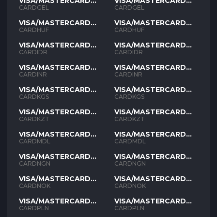
VISA/MASTERCARD
VISA/MASTERCARD
GEL
GEL
CARDGEL
CARDGEL
VISA/MASTERCARD
VISA/MASTERCARD
HUF
HUF
CARDHUF
CARDHUF
VISA/MASTERCARD
VISA/MASTERCARD
IDR
IDR
CARDIDR
CARDIDR
VISA/MASTERCARD
VISA/MASTERCARD
INR
INR
CARDINR
CARDINR
VISA/MASTERCARD
VISA/MASTERCARD
KGS
KGS
CARDKGS
CARDKGS
VISA/MASTERCARD
VISA/MASTERCARD
KZT
KZT
CARDKZT
CARDKZT
VISA/MASTERCARD
VISA/MASTERCARD
MDL
MDL
CARDMDL
CARDMDL
VISA/MASTERCARD
VISA/MASTERCARD
NGN
NGN
CARDNGN
CARDNGN
VISA/MASTERCARD
VISA/MASTERCARD
NOK
NOK
CARDNOK
CARDNOK
VISA/MASTERCARD
VISA/MASTERCARD
PLN
PLN
CARDPLN
CARDPLN