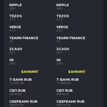
RIPPLE
RIPPLE
XRP
XRP
TEZOS
TEZOS
XTZ
XTZ
VERGE
VERGE
XVG
XVG
YEARN FINANCE
YEARN FINANCE
YFI
YFI
ZCASH
ZCASH
ZEC
ZEC
0X
0X
ZRX
ZRX
БАНКИНГ
БАНКИНГ
Т-БАНК RUB
Т-БАНК RUB
TCSBRUB
TCSBRUB
СБП RUB
СБП RUB
SBPRUB
SBPRUB
СБЕРБАНК RUB
СБЕРБАНК RUB
SBERRUB
SBERRUB