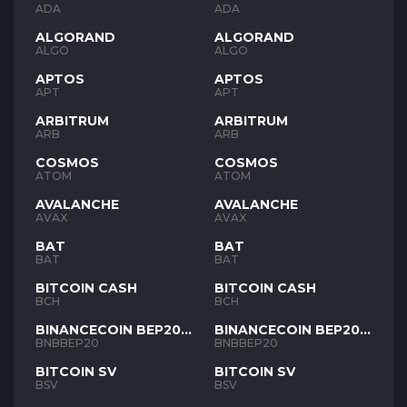
ADA
ADA
ALGORAND
ALGORAND
ALGO
ALGO
APTOS
APTOS
APT
APT
ARBITRUM
ARBITRUM
ARB
ARB
COSMOS
COSMOS
ATOM
ATOM
AVALANCHE
AVALANCHE
AVAX
AVAX
BAT
BAT
BAT
BAT
BITCOIN CASH
BITCOIN CASH
BCH
BCH
BINANCECOIN BEP20
BINANCECOIN BEP20
BNB
BNB
BNBBEP20
BNBBEP20
BITCOIN SV
BITCOIN SV
BSV
BSV