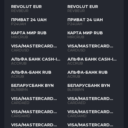
REVOLUT EUR
REVOLUT EUR
REVBEUR
REVBEUR
ПРИВАТ 24 UAH
ПРИВАТ 24 UAH
P24UAH
P24UAH
КАРТА МИР RUB
КАРТА МИР RUB
MIRCRUB
MIRCRUB
VISA/MASTERCARD
VISA/MASTERCARD
USD
USD
CARDUSD
CARDUSD
АЛЬФА БАНК CASH-IN
АЛЬФА БАНК CASH-IN
RUB
RUB
ACCRUB
ACCRUB
АЛЬФА-БАНК RUB
АЛЬФА-БАНК RUB
ACRUB
ACRUB
БЕЛАРУСБАНК BYN
БЕЛАРУСБАНК BYN
BLRBBYN
BLRBBYN
VISA/MASTERCARD
VISA/MASTERCARD
AED
AED
CARDAED
CARDAED
VISA/MASTERCARD
VISA/MASTERCARD
AMD
AMD
CARDAMD
CARDAMD
VISA/MASTERCARD
VISA/MASTERCARD