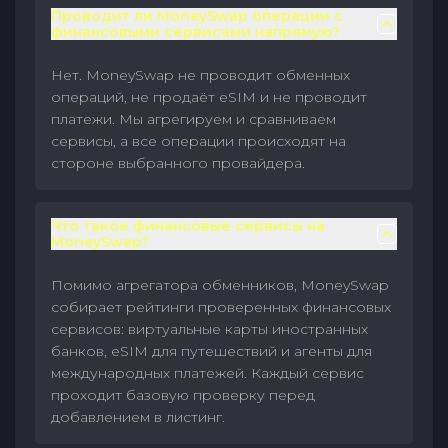
Проводит ли MoneySwap операции с
финансовыми сервисами напрямую?
Нет. MoneySwap не проводит обменных
операций, не продаёт eSIM и не проводит
платежи. Мы агрегируем и сравниваем
сервисы, а все операции происходят на
стороне выбранного провайдера.
Что такое финансовые сервисы на
MoneySwap?
Помимо агрегатора обменников, MoneySwap
собирает рейтинги проверенных финансовых
сервисов: виртуальные карты иностранных
банков, eSIM для путешествий и агенты для
международных платежей. Каждый сервис
проходит базовую проверку перед
добавлением в листинг.