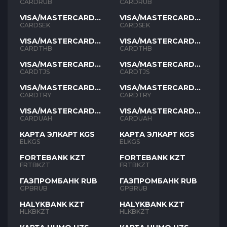
RUB
RUB
CARDRUB
CARDRUB
VISA/MASTERCARD
VISA/MASTERCARD
SEK
SEK
CARDSEK
CARDSEK
VISA/MASTERCARD
VISA/MASTERCARD
THB
THB
CARDTHB
CARDTHB
VISA/MASTERCARD
VISA/MASTERCARD
TJS
TJS
CARDTJS
CARDTJS
VISA/MASTERCARD
VISA/MASTERCARD
TYR
TYR
CARDTRY
CARDTRY
VISA/MASTERCARD
VISA/MASTERCARD
UAH
UAH
CARDUAH
CARDUAH
КАРТА ЭЛКАРТ KGS
КАРТА ЭЛКАРТ KGS
ELKGS
ELKGS
FORTEBANK KZT
FORTEBANK KZT
FRTBKZT
FRTBKZT
ГАЗПРОМБАНК RUB
ГАЗПРОМБАНК RUB
GPBRUB
GPBRUB
HALYKBANK KZT
HALYKBANK KZT
HLKBKZT
HLKBKZT