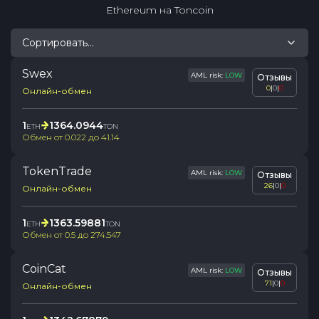
Ethereum
на
Toncoin
Сортировать...
Swex
AML risk:
LOW
Отзывы
0
|
0
|
0
Онлайн-обмен
1
1364.0944
ETH
TON
Обмен от
0.022
до
41.14
TokenTrade
AML risk:
LOW
Отзывы
26
|
0
|
0
Онлайн-обмен
1
1363.59881
ETH
TON
Обмен от
0.5
до
274.547
CoinCat
AML risk:
LOW
Отзывы
71
|
0
|
0
Онлайн-обмен