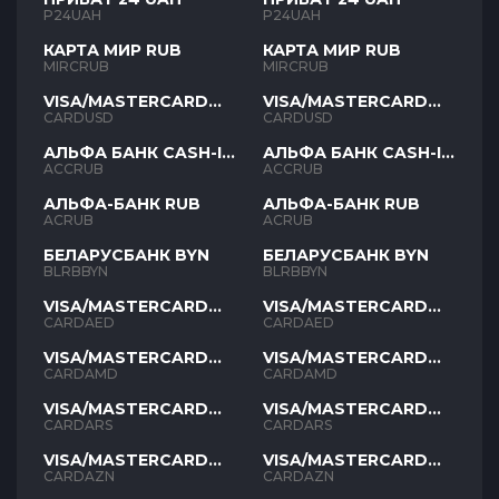
P24UAH
P24UAH
КАРТА МИР RUB
КАРТА МИР RUB
MIRCRUB
MIRCRUB
VISA/MASTERCARD
VISA/MASTERCARD
USD
USD
CARDUSD
CARDUSD
АЛЬФА БАНК CASH-IN
АЛЬФА БАНК CASH-IN
RUB
RUB
ACCRUB
ACCRUB
АЛЬФА-БАНК RUB
АЛЬФА-БАНК RUB
ACRUB
ACRUB
БЕЛАРУСБАНК BYN
БЕЛАРУСБАНК BYN
BLRBBYN
BLRBBYN
VISA/MASTERCARD
VISA/MASTERCARD
AED
AED
CARDAED
CARDAED
VISA/MASTERCARD
VISA/MASTERCARD
AMD
AMD
CARDAMD
CARDAMD
VISA/MASTERCARD
VISA/MASTERCARD
ARS
ARS
CARDARS
CARDARS
VISA/MASTERCARD
VISA/MASTERCARD
AZN
AZN
CARDAZN
CARDAZN