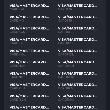
VISA/MASTERCARD
VISA/MASTERCARD
IDR
IDR
CARDIDR
CARDIDR
VISA/MASTERCARD
VISA/MASTERCARD
INR
INR
CARDINR
CARDINR
VISA/MASTERCARD
VISA/MASTERCARD
KGS
KGS
CARDKGS
CARDKGS
VISA/MASTERCARD
VISA/MASTERCARD
KZT
KZT
CARDKZT
CARDKZT
VISA/MASTERCARD
VISA/MASTERCARD
MDL
MDL
CARDMDL
CARDMDL
VISA/MASTERCARD
VISA/MASTERCARD
NGN
NGN
CARDNGN
CARDNGN
VISA/MASTERCARD
VISA/MASTERCARD
NOK
NOK
CARDNOK
CARDNOK
VISA/MASTERCARD
VISA/MASTERCARD
PLN
PLN
CARDPLN
CARDPLN
VISA/MASTERCARD
VISA/MASTERCARD
RON
RON
CARDRON
CARDRON
VISA/MASTERCARD
VISA/MASTERCARD