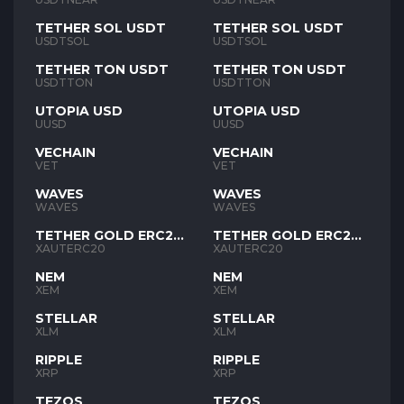
TETHER SOL USDT
TETHER SOL USDT
USDTSOL
USDTSOL
TETHER TON USDT
TETHER TON USDT
USDTTON
USDTTON
UTOPIA USD
UTOPIA USD
UUSD
UUSD
VECHAIN
VECHAIN
VET
VET
WAVES
WAVES
WAVES
WAVES
TETHER GOLD ERC20
TETHER GOLD ERC20
XAUT
XAUT
XAUTERC20
XAUTERC20
NEM
NEM
XEM
XEM
STELLAR
STELLAR
XLM
XLM
RIPPLE
RIPPLE
XRP
XRP
TEZOS
TEZOS