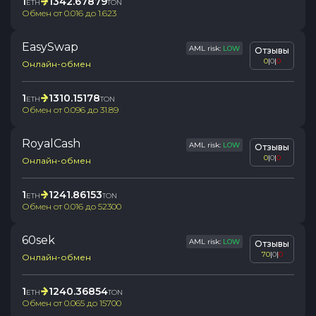
1
1342.67879
ETH
TON
Обмен от
0.016
до
1.623
EasySwap
AML risk:
LOW
Отзывы
0
|
0
|
0
Онлайн-обмен
1
1310.15178
ETH
TON
Обмен от
0.096
до
31.89
RoyalCash
AML risk:
LOW
Отзывы
0
|
0
|
0
Онлайн-обмен
1
1241.86153
ETH
TON
Обмен от
0.016
до
52300
60sek
AML risk:
LOW
Отзывы
70
|
0
|
0
Онлайн-обмен
1
1240.36854
ETH
TON
Обмен от
0.065
до
15700