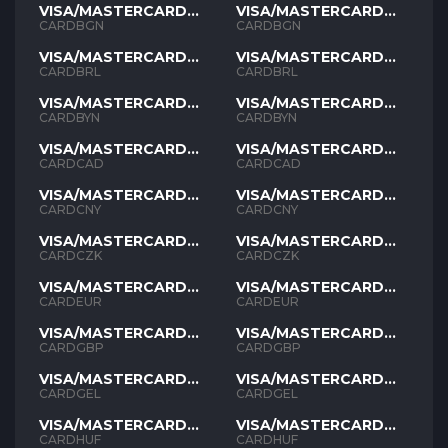
VISA/MASTERCARD
VISA/MASTERCARD
BGN
BGN
CARDBGN
CARDBGN
VISA/MASTERCARD
VISA/MASTERCARD
BRL
BRL
CARDBRL
CARDBRL
VISA/MASTERCARD
VISA/MASTERCARD
BYN
BYN
CARDBYN
CARDBYN
VISA/MASTERCARD
VISA/MASTERCARD
CAD
CAD
CARDCAD
CARDCAD
VISA/MASTERCARD
VISA/MASTERCARD
CNY
CNY
CARDCNY
CARDCNY
VISA/MASTERCARD
VISA/MASTERCARD
CZK
CZK
CARDCZK
CARDCZK
VISA/MASTERCARD
VISA/MASTERCARD
EUR
EUR
CARDEUR
CARDEUR
VISA/MASTERCARD
VISA/MASTERCARD
GBP
GBP
CARDGBP
CARDGBP
VISA/MASTERCARD
VISA/MASTERCARD
GEL
GEL
CARDGEL
CARDGEL
VISA/MASTERCARD
VISA/MASTERCARD
HUF
HUF
CARDHUF
CARDHUF