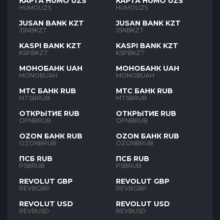
КАРТА HUMO UZS
КАРТА HUMO UZS
HUMOUZS
HUMOUZS
JUSAN BANK KZT
JUSAN BANK KZT
JSNBKZT
JSNBKZT
KASPI BANK KZT
KASPI BANK KZT
KSPBKZT
KSPBKZT
МОНОБАНК UAH
МОНОБАНК UAH
MONOBUAH
MONOBUAH
МТС БАНК RUB
МТС БАНК RUB
MTSBRUB
MTSBRUB
ОТКРЫТИЕ RUB
ОТКРЫТИЕ RUB
OPNBRUB
OPNBRUB
OZON БАНК RUB
OZON БАНК RUB
OZONBRUB
OZONBRUB
ПСБ RUB
ПСБ RUB
PSBRUB
PSBRUB
REVOLUT GBP
REVOLUT GBP
REVBGBP
REVBGBP
REVOLUT USD
REVOLUT USD
REVBUSD
REVBUSD