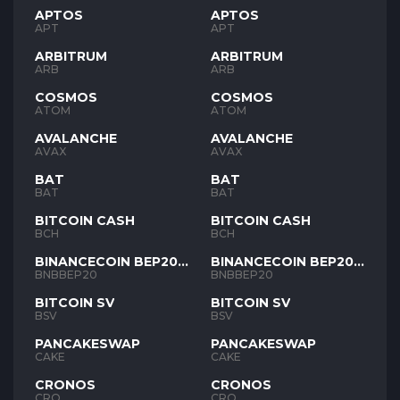
APTOS
APTOS
APT
APT
ARBITRUM
ARBITRUM
ARB
ARB
COSMOS
COSMOS
ATOM
ATOM
AVALANCHE
AVALANCHE
AVAX
AVAX
BAT
BAT
BAT
BAT
BITCOIN CASH
BITCOIN CASH
BCH
BCH
BINANCECOIN BEP20
BINANCECOIN BEP20
BNB
BNB
BNBBEP20
BNBBEP20
BITCOIN SV
BITCOIN SV
BSV
BSV
PANCAKESWAP
PANCAKESWAP
CAKE
CAKE
CRONOS
CRONOS
CRO
CRO