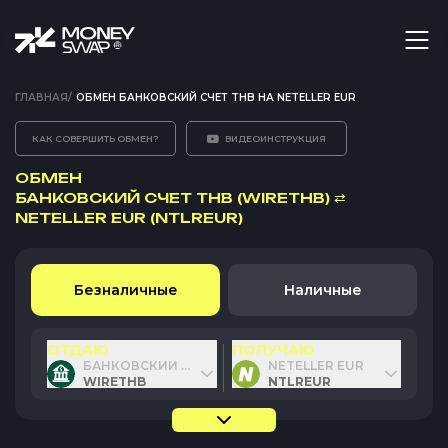
ГЛАВНАЯ
/
ОБМЕН БАНКОВСКИЙ СЧЕТ THB НА NETELLER EUR
КАК СОВЕРШИТЬ ОБМЕН?
ВИДЕОИНСТРУКЦИЯ
ОБМЕН
БАНКОВСКИЙ СЧЕТ THB (WIRETHB)
⇄
NETELLER EUR (NTLREUR)
Безналичные
Наличные
ОТДАЮ
ПОЛУЧАЮ
БАНКОВСКИЙ СЧЕТ THB
NETELLER EUR
WIRETHB
NTLREUR