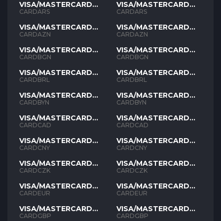
VISA/MASTERCARD
VISA/MASTERCARD
ARS
ARS
CARDARS
CARDARS
VISA/MASTERCARD
VISA/MASTERCARD
AZN
AZN
CARDAZN
CARDAZN
VISA/MASTERCARD
VISA/MASTERCARD
BGN
BGN
CARDBGN
CARDBGN
VISA/MASTERCARD
VISA/MASTERCARD
BRL
BRL
CARDBRL
CARDBRL
VISA/MASTERCARD
VISA/MASTERCARD
BYN
BYN
CARDBYN
CARDBYN
VISA/MASTERCARD
VISA/MASTERCARD
CAD
CAD
CARDCAD
CARDCAD
VISA/MASTERCARD
VISA/MASTERCARD
CNY
CNY
CARDCNY
CARDCNY
VISA/MASTERCARD
VISA/MASTERCARD
CZK
CZK
CARDCZK
CARDCZK
VISA/MASTERCARD
VISA/MASTERCARD
EUR
EUR
CARDEUR
CARDEUR
VISA/MASTERCARD
VISA/MASTERCARD
GBP
GBP
CARDGBP
CARDGBP