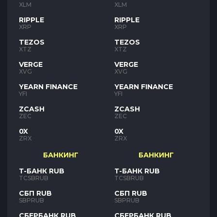
XLM
XLM
RIPPLE
RIPPLE
XRP
XRP
TEZOS
TEZOS
XTZ
XTZ
VERGE
VERGE
XVG
XVG
YEARN FINANCE
YEARN FINANCE
YFI
YFI
ZCASH
ZCASH
ZEC
ZEC
0X
0X
ZRX
ZRX
БАНКИНГ
БАНКИНГ
Т-БАНК RUB
Т-БАНК RUB
TCSBRUB
TCSBRUB
СБП RUB
СБП RUB
SBPRUB
SBPRUB
СБЕРБАНК RUB
СБЕРБАНК RUB