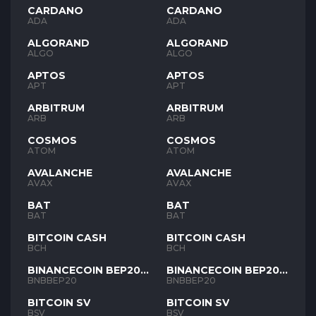
CARDANO
CARDANO
ADA
ADA
ALGORAND
ALGORAND
ALGO
ALGO
APTOS
APTOS
APT
APT
ARBITRUM
ARBITRUM
ARB
ARB
COSMOS
COSMOS
ATOM
ATOM
AVALANCHE
AVALANCHE
AVAX
AVAX
BAT
BAT
BAT
BAT
BITCOIN CASH
BITCOIN CASH
BCH
BCH
BINANCECOIN BEP20
BINANCECOIN BEP20
BNB
BNB
BNBBEP20
BNBBEP20
BITCOIN SV
BITCOIN SV
BSV
BSV