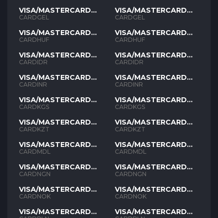
VISA/MASTERCARD
VISA/MASTERCARD
GEL
GEL
CARDGEL
CARDGEL
VISA/MASTERCARD
VISA/MASTERCARD
HUF
HUF
CARDHUF
CARDHUF
VISA/MASTERCARD
VISA/MASTERCARD
IDR
IDR
CARDIDR
CARDIDR
VISA/MASTERCARD
VISA/MASTERCARD
INR
INR
CARDINR
CARDINR
VISA/MASTERCARD
VISA/MASTERCARD
KGS
KGS
CARDKGS
CARDKGS
VISA/MASTERCARD
VISA/MASTERCARD
KZT
KZT
CARDKZT
CARDKZT
VISA/MASTERCARD
VISA/MASTERCARD
MDL
MDL
CARDMDL
CARDMDL
VISA/MASTERCARD
VISA/MASTERCARD
NGN
NGN
CARDNGN
CARDNGN
VISA/MASTERCARD
VISA/MASTERCARD
NOK
NOK
CARDNOK
CARDNOK
VISA/MASTERCARD
VISA/MASTERCARD