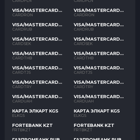
PLN
PLN
CARDPLN
CARDPLN
VISA/MASTERCARD
VISA/MASTERCARD
RON
RON
CARDRON
CARDRON
VISA/MASTERCARD
VISA/MASTERCARD
RUB
RUB
CARDRUB
CARDRUB
VISA/MASTERCARD
VISA/MASTERCARD
SEK
SEK
CARDSEK
CARDSEK
VISA/MASTERCARD
VISA/MASTERCARD
THB
THB
CARDTHB
CARDTHB
VISA/MASTERCARD
VISA/MASTERCARD
TJS
TJS
CARDTJS
CARDTJS
VISA/MASTERCARD
VISA/MASTERCARD
TYR
TYR
CARDTRY
CARDTRY
VISA/MASTERCARD
VISA/MASTERCARD
UAH
UAH
CARDUAH
CARDUAH
КАРТА ЭЛКАРТ KGS
КАРТА ЭЛКАРТ KGS
ELKGS
ELKGS
FORTEBANK KZT
FORTEBANK KZT
FRTBKZT
FRTBKZT
ГАЗПРОМБАНК RUB
ГАЗПРОМБАНК RUB