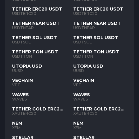
TETHER ERC20 USDT
TETHER ERC20 USDT
USDTERC20
USDTERC20
TETHER NEAR USDT
TETHER NEAR USDT
USDTNEAR
USDTNEAR
TETHER SOL USDT
TETHER SOL USDT
USDTSOL
USDTSOL
TETHER TON USDT
TETHER TON USDT
USDTTON
USDTTON
UTOPIA USD
UTOPIA USD
UUSD
UUSD
VECHAIN
VECHAIN
VET
VET
WAVES
WAVES
WAVES
WAVES
TETHER GOLD ERC20
TETHER GOLD ERC20
XAUT
XAUT
XAUTERC20
XAUTERC20
NEM
NEM
XEM
XEM
STELLAR
STELLAR