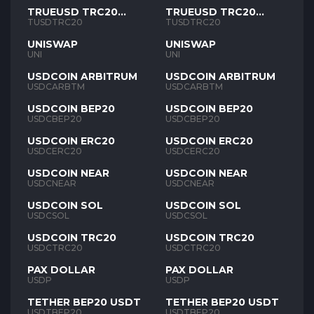
TRUEUSD TRC20
TRUEUSD TRC20
TUSD
TUSD
TUSDTRC20
TUSDTRC20
UNISWAP
UNISWAP
UNI
UNI
USDCOIN ARBITRUM
USDCOIN ARBITRUM
USDCARBTM
USDCARBTM
USDCOIN BEP20
USDCOIN BEP20
USDCBEP20
USDCBEP20
USDCOIN ERC20
USDCOIN ERC20
USDCERC20
USDCERC20
USDCOIN NEAR
USDCOIN NEAR
USDCNEAR
USDCNEAR
USDCOIN SOL
USDCOIN SOL
USDCSOL
USDCSOL
USDCOIN TRC20
USDCOIN TRC20
USDCTRC20
USDCTRC20
PAX DOLLAR
PAX DOLLAR
USDP
USDP
TETHER BEP20 USDT
TETHER BEP20 USDT
USDTBEP20
USDTBEP20