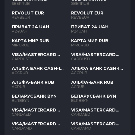
SBERRUB
SBERRUB
REVOLUT EUR
REVOLUT EUR
REVBEUR
REVBEUR
ПРИВАТ 24 UAH
ПРИВАТ 24 UAH
P24UAH
P24UAH
КАРТА МИР RUB
КАРТА МИР RUB
MIRCRUB
MIRCRUB
VISA/MASTERCARD
VISA/MASTERCARD
USD
USD
CARDUSD
CARDUSD
АЛЬФА БАНК CASH-IN
АЛЬФА БАНК CASH-IN
RUB
RUB
ACCRUB
ACCRUB
АЛЬФА-БАНК RUB
АЛЬФА-БАНК RUB
ACRUB
ACRUB
БЕЛАРУСБАНК BYN
БЕЛАРУСБАНК BYN
BLRBBYN
BLRBBYN
VISA/MASTERCARD
VISA/MASTERCARD
AED
AED
CARDAED
CARDAED
VISA/MASTERCARD
VISA/MASTERCARD
AMD
AMD
CARDAMD
CARDAMD