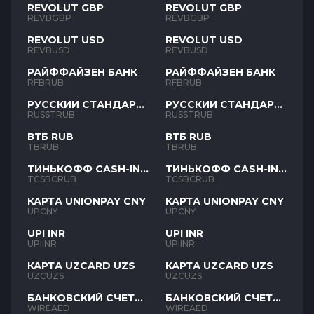
REVOLUT GBP
REVOLUT GBP
REVBGBP
REVBGBP
REVOLUT USD
REVOLUT USD
REVBUSD
REVBUSD
РАЙФФАЙЗЕН БАНК
РАЙФФАЙЗЕН БАНК
RFBRUB
RFBRUB
РУССКИЙ СТАНДАРТ
РУССКИЙ СТАНДАРТ
RUB
RUB
RUSSTRUB
RUSSTRUB
ВТБ RUB
ВТБ RUB
TBRUB
TBRUB
ТИНЬКОФФ CASH-IN
ТИНЬКОФФ CASH-IN
RUB
RUB
TCSBCRUB
TCSBCRUB
КАРТА UNIONPAY CNY
КАРТА UNIONPAY CNY
UPCNY
UPCNY
UPI INR
UPI INR
UPIINR
UPIINR
КАРТА UZCARD UZS
КАРТА UZCARD UZS
UZCUZS
UZCUZS
БАНКОВСКИЙ СЧЕТ
БАНКОВСКИЙ СЧЕТ
AED
AED
WIREAED
WIREAED