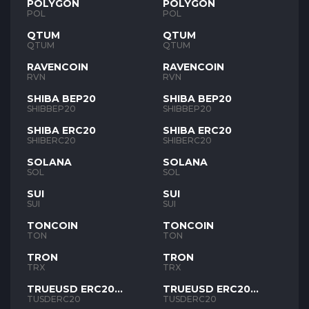
POLYGON
POLYGON
POL
POL
QTUM
QTUM
QTUM
QTUM
RAVENCOIN
RAVENCOIN
RVN
RVN
SHIBA BEP20
SHIBA BEP20
SHIBBEP20
SHIBBEP20
SHIBA ERC20
SHIBA ERC20
SHIBERC20
SHIBERC20
SOLANA
SOLANA
SOL
SOL
SUI
SUI
SUI
SUI
TONCOIN
TONCOIN
TON
TON
TRON
TRON
TRX
TRX
TRUEUSD ERC20
TRUEUSD ERC20
TUSD
TUSD
TUSDERC20
TUSDERC20