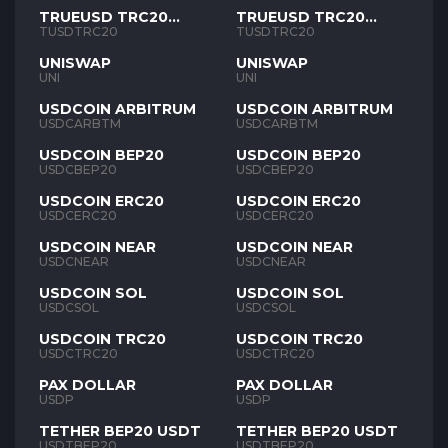
TRUEUSD TRC20
TRUEUSD TRC20
TUSD
TUSD
TUSDTRC20
TUSDTRC20
UNISWAP
UNISWAP
UNI
UNI
USDCOIN ARBITRUM
USDCOIN ARBITRUM
USDCARBTM
USDCARBTM
USDCOIN BEP20
USDCOIN BEP20
USDCBEP20
USDCBEP20
USDCOIN ERC20
USDCOIN ERC20
USDCERC20
USDCERC20
USDCOIN NEAR
USDCOIN NEAR
USDCNEAR
USDCNEAR
USDCOIN SOL
USDCOIN SOL
USDCSOL
USDCSOL
USDCOIN TRC20
USDCOIN TRC20
USDCTRC20
USDCTRC20
PAX DOLLAR
PAX DOLLAR
USDP
USDP
TETHER BEP20 USDT
TETHER BEP20 USDT
USDTBEP20
USDTBEP20