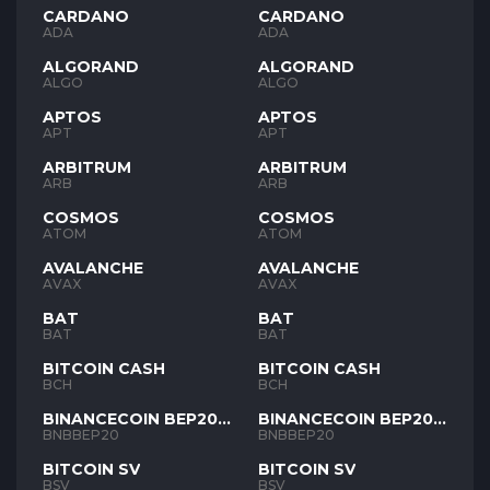
CARDANO
CARDANO
ADA
ADA
ALGORAND
ALGORAND
ALGO
ALGO
APTOS
APTOS
APT
APT
ARBITRUM
ARBITRUM
ARB
ARB
COSMOS
COSMOS
ATOM
ATOM
AVALANCHE
AVALANCHE
AVAX
AVAX
BAT
BAT
BAT
BAT
BITCOIN CASH
BITCOIN CASH
BCH
BCH
BINANCECOIN BEP20
BINANCECOIN BEP20
BNB
BNB
BNBBEP20
BNBBEP20
BITCOIN SV
BITCOIN SV
BSV
BSV