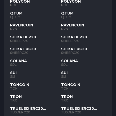
POLYGON
POLYGON
POL
POL
QTUM
QTUM
QTUM
QTUM
RAVENCOIN
RAVENCOIN
RVN
RVN
SHIBA BEP20
SHIBA BEP20
SHIBBEP20
SHIBBEP20
SHIBA ERC20
SHIBA ERC20
SHIBERC20
SHIBERC20
SOLANA
SOLANA
SOL
SOL
SUI
SUI
SUI
SUI
TONCOIN
TONCOIN
TON
TON
TRON
TRON
TRX
TRX
TRUEUSD ERC20
TRUEUSD ERC20
TUSD
TUSD
TUSDERC20
TUSDERC20