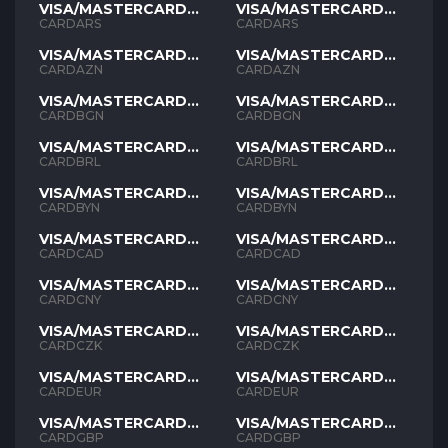
VISA/MASTERCARD
VISA/MASTERCARD
ARS
ARS
CARDARS
CARDARS
VISA/MASTERCARD
VISA/MASTERCARD
AZN
AZN
CARDAZN
CARDAZN
VISA/MASTERCARD
VISA/MASTERCARD
BGN
BGN
CARDBGN
CARDBGN
VISA/MASTERCARD
VISA/MASTERCARD
BRL
BRL
CARDBRL
CARDBRL
VISA/MASTERCARD
VISA/MASTERCARD
BYN
BYN
CARDBYN
CARDBYN
VISA/MASTERCARD
VISA/MASTERCARD
CAD
CAD
CARDCAD
CARDCAD
VISA/MASTERCARD
VISA/MASTERCARD
CNY
CNY
CARDCNY
CARDCNY
VISA/MASTERCARD
VISA/MASTERCARD
CZK
CZK
CARDCZK
CARDCZK
VISA/MASTERCARD
VISA/MASTERCARD
EUR
EUR
CARDEUR
CARDEUR
VISA/MASTERCARD
VISA/MASTERCARD
GBP
GBP
CARDGBP
CARDGBP