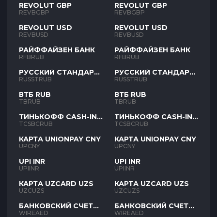
REVOLUT GBP
REVOLUT GBP
REVBGBP
REVBGBP
REVOLUT USD
REVOLUT USD
REVBUSD
REVBUSD
РАЙФФАЙЗЕН БАНК
РАЙФФАЙЗЕН БАНК
RFBRUB
RFBRUB
РУССКИЙ СТАНДАРТ
РУССКИЙ СТАНДАРТ
RUB
RUB
RUSSTRUB
RUSSTRUB
ВТБ RUB
ВТБ RUB
TBRUB
TBRUB
ТИНЬКОФФ CASH-IN
ТИНЬКОФФ CASH-IN
RUB
RUB
TCSBCRUB
TCSBCRUB
КАРТА UNIONPAY CNY
КАРТА UNIONPAY CNY
UPCNY
UPCNY
UPI INR
UPI INR
UPIINR
UPIINR
КАРТА UZCARD UZS
КАРТА UZCARD UZS
UZCUZS
UZCUZS
БАНКОВСКИЙ СЧЕТ
БАНКОВСКИЙ СЧЕТ
AED
AED
WIREAED
WIREAED