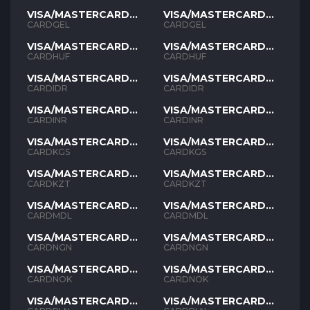
VISA/MASTERCARD
VISA/MASTERCARD
GEL
GEL
CARDGEL
CARDGEL
VISA/MASTERCARD
VISA/MASTERCARD
HUF
HUF
CARDHUF
CARDHUF
VISA/MASTERCARD
VISA/MASTERCARD
IDR
IDR
CARDIDR
CARDIDR
VISA/MASTERCARD
VISA/MASTERCARD
INR
INR
CARDINR
CARDINR
VISA/MASTERCARD
VISA/MASTERCARD
KGS
KGS
CARDKGS
CARDKGS
VISA/MASTERCARD
VISA/MASTERCARD
KZT
KZT
CARDKZT
CARDKZT
VISA/MASTERCARD
VISA/MASTERCARD
MDL
MDL
CARDMDL
CARDMDL
VISA/MASTERCARD
VISA/MASTERCARD
NGN
NGN
CARDNGN
CARDNGN
VISA/MASTERCARD
VISA/MASTERCARD
NOK
NOK
CARDNOK
CARDNOK
VISA/MASTERCARD
VISA/MASTERCARD