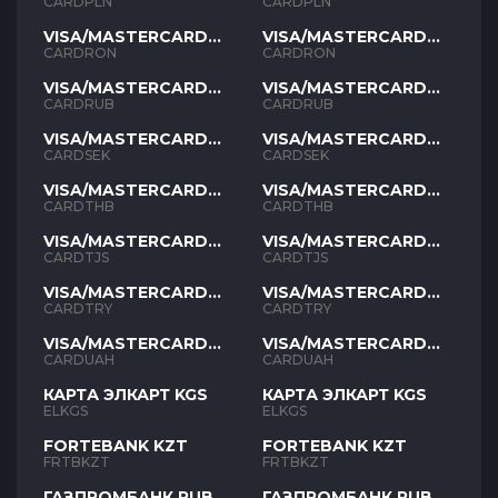
PLN
PLN
CARDPLN
CARDPLN
VISA/MASTERCARD
VISA/MASTERCARD
RON
RON
CARDRON
CARDRON
VISA/MASTERCARD
VISA/MASTERCARD
RUB
RUB
CARDRUB
CARDRUB
VISA/MASTERCARD
VISA/MASTERCARD
SEK
SEK
CARDSEK
CARDSEK
VISA/MASTERCARD
VISA/MASTERCARD
THB
THB
CARDTHB
CARDTHB
VISA/MASTERCARD
VISA/MASTERCARD
TJS
TJS
CARDTJS
CARDTJS
VISA/MASTERCARD
VISA/MASTERCARD
TYR
TYR
CARDTRY
CARDTRY
VISA/MASTERCARD
VISA/MASTERCARD
UAH
UAH
CARDUAH
CARDUAH
КАРТА ЭЛКАРТ KGS
КАРТА ЭЛКАРТ KGS
ELKGS
ELKGS
FORTEBANK KZT
FORTEBANK KZT
FRTBKZT
FRTBKZT
ГАЗПРОМБАНК RUB
ГАЗПРОМБАНК RUB