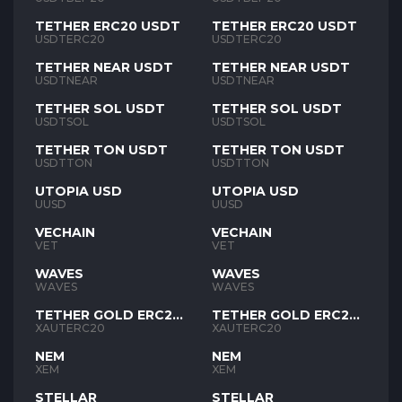
TETHER ERC20 USDT
TETHER ERC20 USDT
USDTERC20
USDTERC20
TETHER NEAR USDT
TETHER NEAR USDT
USDTNEAR
USDTNEAR
TETHER SOL USDT
TETHER SOL USDT
USDTSOL
USDTSOL
TETHER TON USDT
TETHER TON USDT
USDTTON
USDTTON
UTOPIA USD
UTOPIA USD
UUSD
UUSD
VECHAIN
VECHAIN
VET
VET
WAVES
WAVES
WAVES
WAVES
TETHER GOLD ERC20
TETHER GOLD ERC20
XAUT
XAUT
XAUTERC20
XAUTERC20
NEM
NEM
XEM
XEM
STELLAR
STELLAR