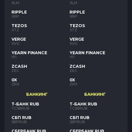
XLM
XLM
RIPPLE
RIPPLE
XRP
XRP
TEZOS
TEZOS
XTZ
XTZ
VERGE
VERGE
XVG
XVG
YEARN FINANCE
YEARN FINANCE
YFI
YFI
ZCASH
ZCASH
ZEC
ZEC
0X
0X
ZRX
ZRX
БАНКИНГ
БАНКИНГ
Т-БАНК RUB
Т-БАНК RUB
TCSBRUB
TCSBRUB
СБП RUB
СБП RUB
SBPRUB
SBPRUB
СБЕРБАНК RUB
СБЕРБАНК RUB