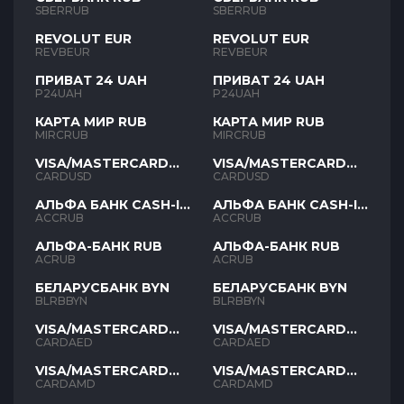
SBERRUB
SBERRUB
REVOLUT EUR
REVOLUT EUR
REVBEUR
REVBEUR
ПРИВАТ 24 UAH
ПРИВАТ 24 UAH
P24UAH
P24UAH
КАРТА МИР RUB
КАРТА МИР RUB
MIRCRUB
MIRCRUB
VISA/MASTERCARD
VISA/MASTERCARD
USD
USD
CARDUSD
CARDUSD
АЛЬФА БАНК CASH-IN
АЛЬФА БАНК CASH-IN
RUB
RUB
ACCRUB
ACCRUB
АЛЬФА-БАНК RUB
АЛЬФА-БАНК RUB
ACRUB
ACRUB
БЕЛАРУСБАНК BYN
БЕЛАРУСБАНК BYN
BLRBBYN
BLRBBYN
VISA/MASTERCARD
VISA/MASTERCARD
AED
AED
CARDAED
CARDAED
VISA/MASTERCARD
VISA/MASTERCARD
AMD
AMD
CARDAMD
CARDAMD