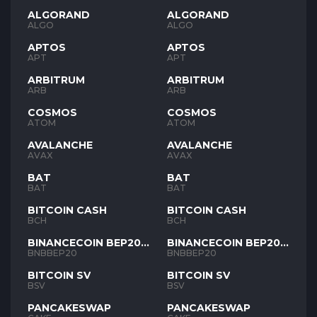
ALGORAND
ALGORAND
ALGO
ALGO
APTOS
APTOS
APT
APT
ARBITRUM
ARBITRUM
ARB
ARB
COSMOS
COSMOS
ATOM
ATOM
AVALANCHE
AVALANCHE
AVAX
AVAX
BAT
BAT
BAT
BAT
BITCOIN CASH
BITCOIN CASH
BCH
BCH
BINANCECOIN BEP20
BINANCECOIN BEP20
BNB
BNB
BNBBEP20
BNBBEP20
BITCOIN SV
BITCOIN SV
BSV
BSV
PANCAKESWAP
PANCAKESWAP