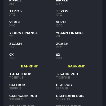
RIPPLE
RIPPLE
XRP
XRP
TEZOS
TEZOS
XTZ
XTZ
VERGE
VERGE
XVG
XVG
YEARN FINANCE
YEARN FINANCE
YFI
YFI
ZCASH
ZCASH
ZEC
ZEC
0X
0X
ZRX
ZRX
БАНКИНГ
БАНКИНГ
Т-БАНК RUB
Т-БАНК RUB
TCSBRUB
TCSBRUB
СБП RUB
СБП RUB
SBPRUB
SBPRUB
СБЕРБАНК RUB
СБЕРБАНК RUB
SBERRUB
SBERRUB