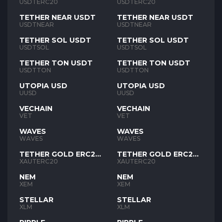
USDTERC20
USDTERC20
TETHER NEAR USDT
TETHER NEAR USDT
USDTNEAR
USDTNEAR
TETHER SOL USDT
TETHER SOL USDT
USDTSOL
USDTSOL
TETHER TON USDT
TETHER TON USDT
USDTTON
USDTTON
UTOPIA USD
UTOPIA USD
UUSD
UUSD
VECHAIN
VECHAIN
VET
VET
WAVES
WAVES
WAVES
WAVES
TETHER GOLD ERC20
TETHER GOLD ERC20
XAUT
XAUT
XAUTERC20
XAUTERC20
NEM
NEM
XEM
XEM
STELLAR
STELLAR
XLM
XLM