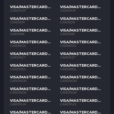
VISA/MASTERCARD
VISA/MASTERCARD
HUF
HUF
CARDHUF
CARDHUF
VISA/MASTERCARD
VISA/MASTERCARD
IDR
IDR
CARDIDR
CARDIDR
VISA/MASTERCARD
VISA/MASTERCARD
INR
INR
CARDINR
CARDINR
VISA/MASTERCARD
VISA/MASTERCARD
KGS
KGS
CARDKGS
CARDKGS
VISA/MASTERCARD
VISA/MASTERCARD
KZT
KZT
CARDKZT
CARDKZT
VISA/MASTERCARD
VISA/MASTERCARD
MDL
MDL
CARDMDL
CARDMDL
VISA/MASTERCARD
VISA/MASTERCARD
NGN
NGN
CARDNGN
CARDNGN
VISA/MASTERCARD
VISA/MASTERCARD
NOK
NOK
CARDNOK
CARDNOK
VISA/MASTERCARD
VISA/MASTERCARD
PLN
PLN
CARDPLN
CARDPLN
VISA/MASTERCARD
VISA/MASTERCARD