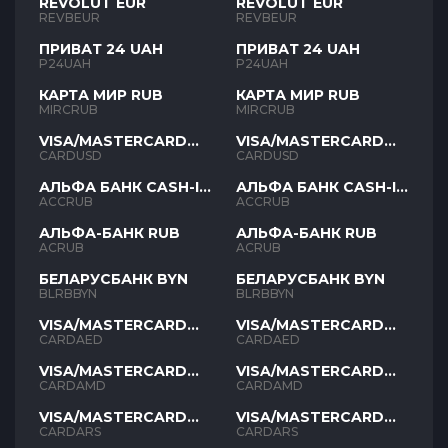
REVOLUT EUR
REVOLUT EUR
REVBEUR
REVBEUR
ПРИВАТ 24 UAH
ПРИВАТ 24 UAH
P24UAH
P24UAH
КАРТА МИР RUB
КАРТА МИР RUB
MIRCRUB
MIRCRUB
VISA/MASTERCARD
VISA/MASTERCARD
USD
USD
CARDUSD
CARDUSD
АЛЬФА БАНК CASH-IN
АЛЬФА БАНК CASH-IN
RUB
RUB
ACCRUB
ACCRUB
АЛЬФА-БАНК RUB
АЛЬФА-БАНК RUB
ACRUB
ACRUB
БЕЛАРУСБАНК BYN
БЕЛАРУСБАНК BYN
BLRBBYN
BLRBBYN
VISA/MASTERCARD
VISA/MASTERCARD
AED
AED
CARDAED
CARDAED
VISA/MASTERCARD
VISA/MASTERCARD
AMD
AMD
CARDAMD
CARDAMD
VISA/MASTERCARD
VISA/MASTERCARD
ARS
ARS
CARDARS
CARDARS