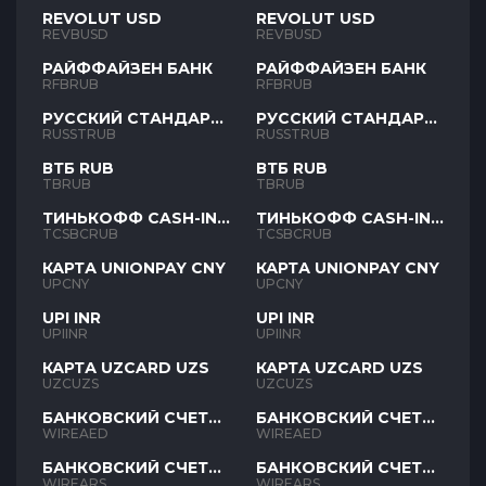
REVOLUT USD
REVOLUT USD
REVBUSD
REVBUSD
РАЙФФАЙЗЕН БАНК
РАЙФФАЙЗЕН БАНК
RFBRUB
RFBRUB
РУССКИЙ СТАНДАРТ
РУССКИЙ СТАНДАРТ
RUB
RUB
RUSSTRUB
RUSSTRUB
ВТБ RUB
ВТБ RUB
TBRUB
TBRUB
ТИНЬКОФФ CASH-IN
ТИНЬКОФФ CASH-IN
RUB
RUB
TCSBCRUB
TCSBCRUB
КАРТА UNIONPAY CNY
КАРТА UNIONPAY CNY
UPCNY
UPCNY
UPI INR
UPI INR
UPIINR
UPIINR
КАРТА UZCARD UZS
КАРТА UZCARD UZS
UZCUZS
UZCUZS
БАНКОВСКИЙ СЧЕТ
БАНКОВСКИЙ СЧЕТ
AED
AED
WIREAED
WIREAED
БАНКОВСКИЙ СЧЕТ
БАНКОВСКИЙ СЧЕТ
ARS
ARS
WIREARS
WIREARS