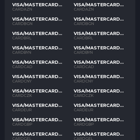
VISA/MASTERCARD
VISA/MASTERCARD
AZN
AZN
CARDAZN
CARDAZN
VISA/MASTERCARD
VISA/MASTERCARD
BGN
BGN
CARDBGN
CARDBGN
VISA/MASTERCARD
VISA/MASTERCARD
BRL
BRL
CARDBRL
CARDBRL
VISA/MASTERCARD
VISA/MASTERCARD
BYN
BYN
CARDBYN
CARDBYN
VISA/MASTERCARD
VISA/MASTERCARD
CAD
CAD
CARDCAD
CARDCAD
VISA/MASTERCARD
VISA/MASTERCARD
CNY
CNY
CARDCNY
CARDCNY
VISA/MASTERCARD
VISA/MASTERCARD
CZK
CZK
CARDCZK
CARDCZK
VISA/MASTERCARD
VISA/MASTERCARD
EUR
EUR
CARDEUR
CARDEUR
VISA/MASTERCARD
VISA/MASTERCARD
GBP
GBP
CARDGBP
CARDGBP
VISA/MASTERCARD
VISA/MASTERCARD
GEL
GEL
CARDGEL
CARDGEL