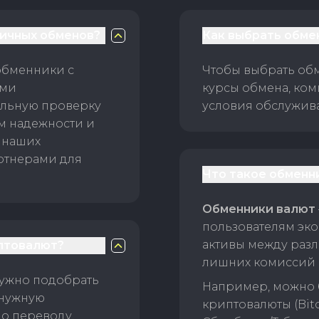
личных обменов?
Как выбрать обме
обменники с
Чтобы выбрать об
ами
курсы обмена, ком
ельную проверку
условия обслужив
ам надежности и
 наших
ртнерами для
Что такое обменн
Обменники валют
пользователям эко
активы между раз
птовалют?
лишних комиссий 
нужно подобрать
Например, можно 
 нужную
криптовалюты (Bitc
о переводу.