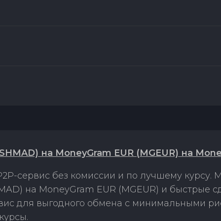
SHMAD) на MoneyGram EUR (MGEUR) на Mone
2P-сервис без комиссии и по лучшему курсу.
AD) на MoneyGram EUR (MGEUR) и быстрые сд
рвис для выгодного обмена с минимальными р
курсы.