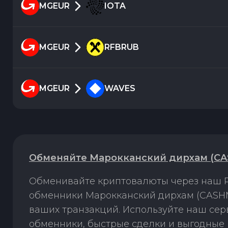
MGEUR
IOTA
MGEUR
RFBRUB
MGEUR
WAVES
Обменяйте Марокканский дирхам (CA
Обменивайте криптовалюты через наш P
обменники Марокканский дирхам (CASHM
ваших транзакций. Используйте наш се
обменники, быстрые сделки и выгодные 