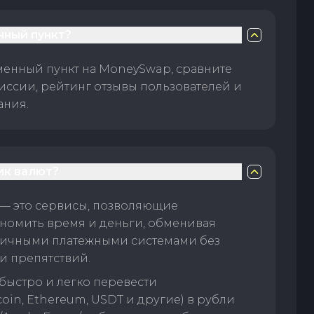
нный пункт?
менный пункт на MoneySwap, сравните
иссии, рейтинг отзывы пользователей и
ания.
ик валют?
— это сервисы, позволяющие
номить время и деньги, обменивая
личными платежными системами без
и препятствий.
быстро и легко перевести
oin, Ethereum, USDT и другие) в рубли