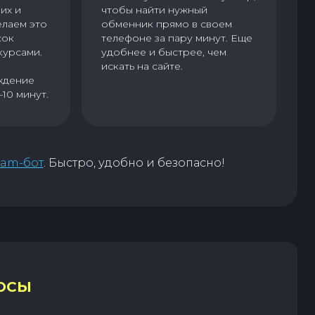
их и
чтобы найти нужный
елаем это
обменник прямо в своем
сок
телефоне за пару минут. Еще
курсами.
удобнее и быстрее, чем
искать на сайте.
ждение
–10 минут.
ram-бот
. Быстро, удобно и безопасно!
ОСЫ